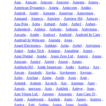
Amc
,
Amcast
,
Amcom
,
Amcrest
,
Amegia
,
Amera
,
American Dynamics
,
Ameta
,
Amiccom
,
Amiko
,
Amirok
,
Amity
,
Amopm
,
Amorvue
,
Amovision
,
Ampand
,
Amsecu
,
Amview
,
Amview Hd
,
Amway
,
Ana Pola
,
Anba
,
Anbash
,
Anbe
,
Anbe2
,
Anben
,
Anbentech
,
Anbiux
,
Anbolm
,
Anbong
,
Anbvision
,
Ancarla
,
Andin
,
Andowl
,
Android
,
Android Ip Cam
,
Android Ip Webcam
,
Anenda
,
Anga
,
Angel Electronics
,
Anhkiet
,
Anjia
,
Anjiel
,
Anjvision
,
Anker
,
Anko Tech
,
Anlapus
,
Annahme
,
Annez
,
Anni Digital
,
Annke
,
Anno Zero Ltd
,
Anpviz
,
Anran
,
Anscam
,
Ansice
,
Ansjer
,
Anson
,
Anspo
,
Antifurto365
,
Antik Smartcam
,
Antkr
,
Antrica
,
Anv
,
Anvan
,
Anxinshi
,
Anyka
,
Anykeeper
,
Anysun
,
Aobo
,
Aochan
,
Aomg
,
Aoshi
,
Aosu
,
Aote
,
Aotetek
,
Aottom
,
Ap-tech
,
Apc
,
Apeman
,
Aper
,
Apexis
,
apexxus
,
Apix
,
Apklink
,
Apleye
,
Apm
,
Apn Vision Ltd.
,
Apogee
,
Aposonic
,
App Cam 35
,
Apple
,
Applesonic
,
Applink
,
Appo
,
Appro
,
Approx
,
Aprica
,
Apti
,
Aptina
,
Aqara
,
Aqua
,
Aquila
,