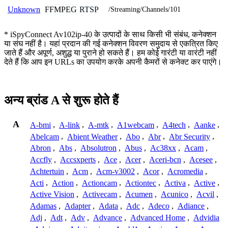
FFMPEG
RTSP
Unknown
/Streaming/Channels/101
* iSpyConnect Av102ip-40 के उत्पादों के साथ किसी भी संबंध, कनेक्शन
या संघ नहीं है। यहां प्रदान की गई कनेक्शन विवरण समुदाय से एकत्रित किए
जाते हैं और अपूर्ण, अशुद्ध या पुराने हो सकते हैं। हम कोई गारंटी या वारंटी नहीं
देते हैं कि आप इन URLs का उपयोग करके अपनी कैमरों से कनेक्ट कर पाएंगे।
अन्य ब्रांड A से शुरू होते हैं
A
A-bmi
,
A-link
,
A-mtk
,
A1webcam
,
A4tech
,
Aanke
,
Abelcam
,
Abient Weather
,
Abo
,
Abr
,
Abr Security
,
Abron
,
Abs
,
Absolutron
,
Abus
,
Ac38xx
,
Acam
,
Accfly
,
Accsxperts
,
Ace
,
Acer
,
Aceri-bcn
,
Acesee
,
Achtertuin
,
Acm
,
Acm-v3002
,
Acor
,
Acromedia
,
Acti
,
Action
,
Actioncam
,
Actiontec
,
Activa
,
Active
,
Active Vision
,
Activecam
,
Acumen
,
Acunico
,
Acvil
,
Adamas
,
Adapter
,
Adata
,
Adc
,
Adeco
,
Adiance
,
Adj
,
Adt
,
Adv
,
Advance
,
Advanced Home
,
Advidia