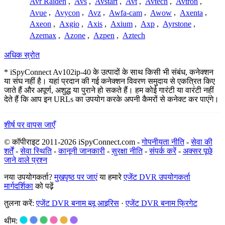
Avr Raiden
,
Avs
,
Avstart
,
Avt
,
Avtech
,
Avtron
,
Avue
,
Avycon
,
Avz
,
Awfa-cam
,
Awow
,
Axenta
,
Axeon
,
Axgio
,
Axis
,
Axium
,
Axp
,
Ayrstone
,
Azemax
,
Azone
,
Azpen
,
Aztech
अधिक स्रोत
* iSpyConnect Av102ip-40 के उत्पादों के साथ किसी भी संबंध, कनेक्शन
या संघ नहीं है। यहां प्रदान की गई कनेक्शन विवरण समुदाय से एकत्रित किए
जाते हैं और अपूर्ण, अशुद्ध या पुराने हो सकते हैं। हम कोई गारंटी या वारंटी नहीं
देते हैं कि आप इन URLs का उपयोग करके अपनी कैमरों से कनेक्ट कर पाएंगे।
शीर्ष पर वापस जाएँ
© कॉपीराइट 2011-2026 iSpyConnect.com -
गोपनीयता नीति
-
सेवा की
शर्तें
-
सेवा स्थिति
-
कानूनी जानकारी
-
सुरक्षा नीति
-
संपर्क करें
-
अक्सर पूछे
जाने वाले प्रश्न
नया उपयोगकर्ता?
मुखपृष्ठ पर जाएं
या हमारे
एजेंट DVR उपयोगकर्ता
मार्गदर्शिका
को पढ़ें
तुलना करें:
एजेंट DVR बनाम ब्लू आइरिस
·
एजेंट DVR बनाम फ्रिगेट
थीम: