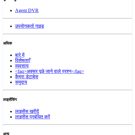
Agent DVR
उपयोगकर्ता गाइड
अधिक
बारे में
विशेषताएँ
व्यवसाय
<faq>अक्सर पूछे जाने वाले प्रश्न</faq>
कैमरा डेटाबेस
समुदाय
लाइसेंसिंग
लाइसेंस खरीदें
लाइसेंस प्रबंधित करें
अन्य