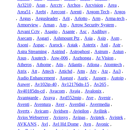
Ar3210
,
Aran
,
Arcctv
,
Archos
,
Arcvision
,
Area
,
Area51
,
Arebi
,
Arecont
,
Arenti
,
Argom Tech
,
Argos
,
Argus
,
Argusleader
,
Arit
,
Arlotto
,
Arm
,
Arma-tech
,
Armorview
,
Arnan
,
Arp
,
Arrow Security System
,
Arvani Cctv
,
Asagio
,
Asante
,
Asc
,
Asdibuy
,
Asecam
,
Asgari
,
Ashmount Ptz
,
Asia
,
Asip
,
Asm
,
Asoni
,
Aspac
,
Asrock
,
Astak
,
Asterix
,
Asti
,
Astr
,
Astra Streaming
,
Astrind
,
Astroghost
,
Astrum
,
Astun
,
Asus
,
Asutech
,
Asw-006
,
Aszhonga
,
At Vision
,
Atheros
,
Athome
,
Atis
,
Atlantis
,
Atlona
,
Atomtech
,
Atrix
,
Att
,
Attech
,
Attichd
,
Attn
,
Atv
,
Atz
,
Au3
,
Audio Enhancement
,
August
,
Auric
,
Aussen
,
Autoip
,
Auwer
,
Av102ip-40
,
Av12176dn-15
,
Av265
,
Av40185dn-cd
,
Avacom
,
Avaja
,
Avalonix
,
Avantgarde
,
Avaya
,
Avd552mip
,
Ave
,
Avenir
,
Aventi
,
Aventura
,
Aver
,
Averdigi
,
Avermedia
,
Avertx
,
Avicam
,
Avidsen
,
Avigilon
,
Avilink
,
Avios Webserver
,
Aviosys
,
Avipas
,
Aviptek
,
Avistek
,
AVKANS
,
Avl
,
Avl Hd Dome
,
Avn
,
Avonic
,