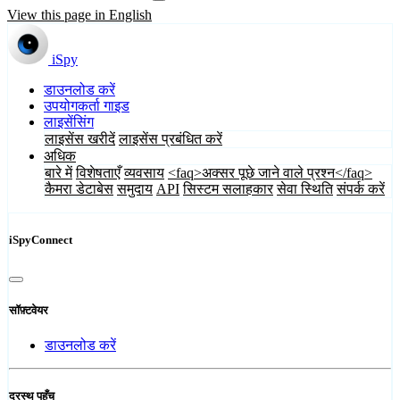
View this page in English
iSpy
डाउनलोड करें
उपयोगकर्ता गाइड
लाइसेंसिंग
लाइसेंस खरीदें
लाइसेंस प्रबंधित करें
अधिक
बारे में
विशेषताएँ
व्यवसाय
<faq>अक्सर पूछे जाने वाले प्रश्न</faq>
कैमरा डेटाबेस
समुदाय
API
सिस्टम सलाहकार
सेवा स्थिति
संपर्क करें
iSpyConnect
सॉफ़्टवेयर
डाउनलोड करें
दूरस्थ पहुँच