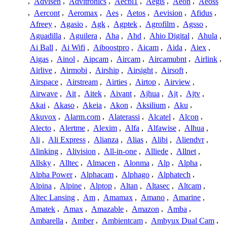
,
Advisen
,
Advitronics
,
Aecbl1
,
Aegis
,
Aeon
,
Aeoss
,
Aercont
,
Aeromax
,
Aes
,
Aetos
,
Aevision
,
Afidus
,
Afreey
,
Agasio
,
Agk
,
Agptek
,
Agrofilm
,
Agsso
,
Aguadilla
,
Aguilera
,
Aha
,
Ahd
,
Ahio Digital
,
Ahula
,
Ai Ball
,
Ai Wifi
,
Aiboostpro
,
Aicam
,
Aida
,
Aiex
,
Aigas
,
Ainol
,
Aipcam
,
Aircam
,
Aircamubnt
,
Airlink
,
Airlive
,
Airmobi
,
Airship
,
Airsight
,
Airsoft
,
Airspace
,
Airstream
,
Airties
,
Airtop
,
Airview
,
Airwave
,
Ait
,
Aitek
,
Aivant
,
Ajhua
,
Ajt
,
Ajtv
,
Akai
,
Akaso
,
Akeia
,
Akon
,
Aksilium
,
Aku
,
Akuvox
,
Alarm.com
,
Alaterassi
,
Alcatel
,
Alcon
,
Alecto
,
Alertme
,
Alexim
,
Alfa
,
Alfawise
,
Alhua
,
Ali
,
Ali Express
,
Alianza
,
Alias
,
Alibi
,
Aliendvr
,
Alinking
,
Alivision
,
All-in-one
,
Alliede
,
Allnet
,
Allsky
,
Alltec
,
Almacen
,
Alonma
,
Alp
,
Alpha
,
Alpha Power
,
Alphacam
,
Alphago
,
Alphatech
,
Alpina
,
Alpine
,
Alptop
,
Altan
,
Altasec
,
Altcam
,
Altec Lansing
,
Am
,
Amamax
,
Amano
,
Amarine
,
Amatek
,
Amax
,
Amazable
,
Amazon
,
Amba
,
Ambarella
,
Amber
,
Ambientcam
,
Ambyux Dual Cam
,