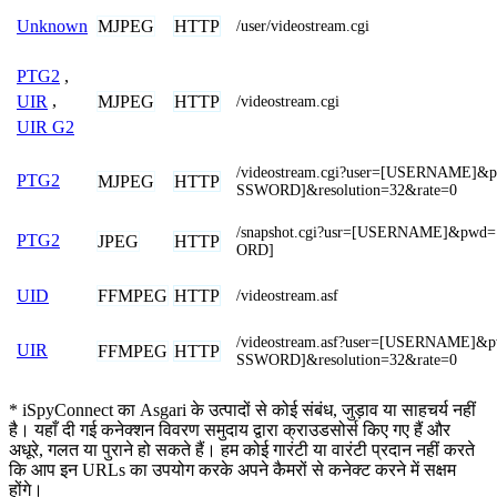
MJPEG
HTTP
Unknown
/user/videostream.cgi
PTG2
,
MJPEG
HTTP
UIR
,
/videostream.cgi
UIR G2
/videostream.cgi?user=[USERNAME]&
PTG2
MJPEG
HTTP
SSWORD]&resolution=32&rate=0
/snapshot.cgi?usr=[USERNAME]&pwd
PTG2
JPEG
HTTP
ORD]
FFMPEG
HTTP
UID
/videostream.asf
/videostream.asf?user=[USERNAME]&
UIR
FFMPEG
HTTP
SSWORD]&resolution=32&rate=0
* iSpyConnect का Asgari के उत्पादों से कोई संबंध, जुड़ाव या साहचर्य नहीं
है। यहाँ दी गई कनेक्शन विवरण समुदाय द्वारा क्राउडसोर्स किए गए हैं और
अधूरे, गलत या पुराने हो सकते हैं। हम कोई गारंटी या वारंटी प्रदान नहीं करते
कि आप इन URLs का उपयोग करके अपने कैमरों से कनेक्ट करने में सक्षम
होंगे।