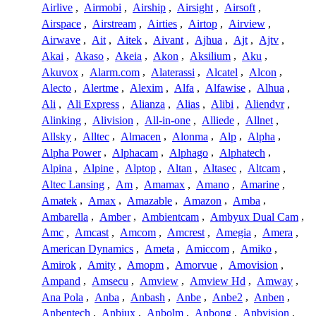
Airlive
,
Airmobi
,
Airship
,
Airsight
,
Airsoft
,
Airspace
,
Airstream
,
Airties
,
Airtop
,
Airview
,
Airwave
,
Ait
,
Aitek
,
Aivant
,
Ajhua
,
Ajt
,
Ajtv
,
Akai
,
Akaso
,
Akeia
,
Akon
,
Aksilium
,
Aku
,
Akuvox
,
Alarm.com
,
Alaterassi
,
Alcatel
,
Alcon
,
Alecto
,
Alertme
,
Alexim
,
Alfa
,
Alfawise
,
Alhua
,
Ali
,
Ali Express
,
Alianza
,
Alias
,
Alibi
,
Aliendvr
,
Alinking
,
Alivision
,
All-in-one
,
Alliede
,
Allnet
,
Allsky
,
Alltec
,
Almacen
,
Alonma
,
Alp
,
Alpha
,
Alpha Power
,
Alphacam
,
Alphago
,
Alphatech
,
Alpina
,
Alpine
,
Alptop
,
Altan
,
Altasec
,
Altcam
,
Altec Lansing
,
Am
,
Amamax
,
Amano
,
Amarine
,
Amatek
,
Amax
,
Amazable
,
Amazon
,
Amba
,
Ambarella
,
Amber
,
Ambientcam
,
Ambyux Dual Cam
,
Amc
,
Amcast
,
Amcom
,
Amcrest
,
Amegia
,
Amera
,
American Dynamics
,
Ameta
,
Amiccom
,
Amiko
,
Amirok
,
Amity
,
Amopm
,
Amorvue
,
Amovision
,
Ampand
,
Amsecu
,
Amview
,
Amview Hd
,
Amway
,
Ana Pola
,
Anba
,
Anbash
,
Anbe
,
Anbe2
,
Anben
,
Anbentech
,
Anbiux
,
Anbolm
,
Anbong
,
Anbvision
,