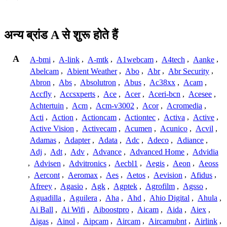
अन्य ब्रांड A से शुरू होते हैं
A
A-bmi
,
A-link
,
A-mtk
,
A1webcam
,
A4tech
,
Aanke
,
Abelcam
,
Abient Weather
,
Abo
,
Abr
,
Abr Security
,
Abron
,
Abs
,
Absolutron
,
Abus
,
Ac38xx
,
Acam
,
Accfly
,
Accsxperts
,
Ace
,
Acer
,
Aceri-bcn
,
Acesee
,
Achtertuin
,
Acm
,
Acm-v3002
,
Acor
,
Acromedia
,
Acti
,
Action
,
Actioncam
,
Actiontec
,
Activa
,
Active
,
Active Vision
,
Activecam
,
Acumen
,
Acunico
,
Acvil
,
Adamas
,
Adapter
,
Adata
,
Adc
,
Adeco
,
Adiance
,
Adj
,
Adt
,
Adv
,
Advance
,
Advanced Home
,
Advidia
,
Advisen
,
Advitronics
,
Aecbl1
,
Aegis
,
Aeon
,
Aeoss
,
Aercont
,
Aeromax
,
Aes
,
Aetos
,
Aevision
,
Afidus
,
Afreey
,
Agasio
,
Agk
,
Agptek
,
Agrofilm
,
Agsso
,
Aguadilla
,
Aguilera
,
Aha
,
Ahd
,
Ahio Digital
,
Ahula
,
Ai Ball
,
Ai Wifi
,
Aiboostpro
,
Aicam
,
Aida
,
Aiex
,
Aigas
,
Ainol
,
Aipcam
,
Aircam
,
Aircamubnt
,
Airlink
,