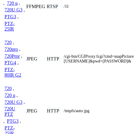
,
720 u
,
FFMPEG
RTSP
/11
720U G3
,
PTG3
,
PTZ-
25IR
720
,
720pro
,
720Pror
,
/cgi-bin/CGIProxy.fcgi?cmd=snapPictur
JPEG
HTTP
[USERNAME]&pwd=[PASSWORD]&
PTG4
,
PTZ-
80IR G2
720
,
720 u
,
720U G3
,
720U
JPEG
HTTP
/tmpfs/auto.jpg
PTZ
,
PTG3
,
PTZ-
25IR