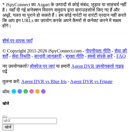
* iSpyConnect का Asgari के उत्पादों से कोई संबंध, जुड़ाव या साहचर्य नहीं
है। यहाँ दी गई कनेक्शन विवरण समुदाय द्वारा क्राउडसोर्स किए गए हैं और
अधूरे, गलत या पुराने हो सकते हैं। हम कोई गारंटी या वारंटी प्रदान नहीं करते
कि आप इन URLs का उपयोग करके अपने कैमरों से कनेक्ट करने में सक्षम
होंगे।
शीर्ष पर वापस जाएँ
© Copyright 2011-2026 iSpyConnect.com -
गोपनीयता नीति
-
सेवा की
शर्तें
-
सेवा स्थिति
-
कानूनी जानकारी
-
सुरक्षा नीति
-
हमसे संपर्क करें
-
FAQ
नए उपयोगकर्ता?
होमपेज पर जाएं
या हमारी
Agent DVR उपयोगकर्ता गाइड
पढ़ें
तुलना करें:
Agent DVR vs Blue Iris
·
Agent DVR vs Frigate
थीम:
खोजें
खोजें