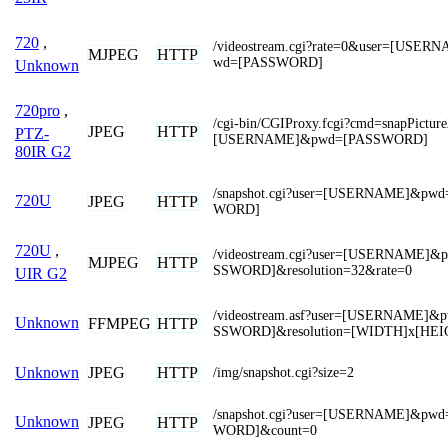
720
,
/videostream.cgi?rate=0&user=[USER
MJPEG
HTTP
wd=[PASSWORD]
Unknown
720pro
,
/cgi-bin/CGIProxy.fcgi?cmd=snapPictur
JPEG
HTTP
PTZ-
[USERNAME]&pwd=[PASSWORD]
80IR G2
/snapshot.cgi?user=[USERNAME]&pw
720U
JPEG
HTTP
WORD]
720U
,
/videostream.cgi?user=[USERNAME]&
MJPEG
HTTP
SSWORD]&resolution=32&rate=0
UIR G2
/videostream.asf?user=[USERNAME]&
Unknown
FFMPEG
HTTP
SSWORD]&resolution=[WIDTH]x[HEI
JPEG
HTTP
Unknown
/img/snapshot.cgi?size=2
/snapshot.cgi?user=[USERNAME]&pw
Unknown
JPEG
HTTP
WORD]&count=0