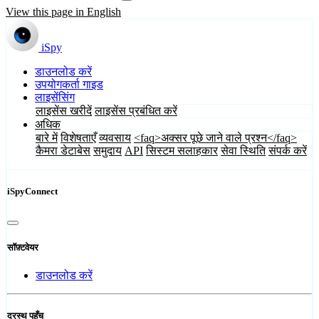
View this page in English
iSpy
डाउनलोड करें
उपयोगकर्ता गाइड
लाइसेंसिंग
लाइसेंस खरीदें
लाइसेंस प्रबंधित करें
अधिक
बारे में
विशेषताएँ
व्यवसाय
<faq>अक्सर पूछे जाने वाले प्रश्न</faq>
कैमरा डेटाबेस
समुदाय
API
सिस्टम सलाहकार
सेवा स्थिति
संपर्क करें
iSpyConnect
सॉफ़्टवेयर
डाउनलोड करें
दूरस्थ पहुँच