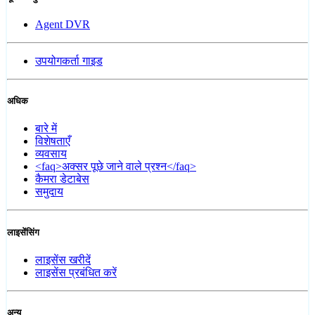
Agent DVR
उपयोगकर्ता गाइड
अधिक
बारे में
विशेषताएँ
व्यवसाय
<faq>अक्सर पूछे जाने वाले प्रश्न</faq>
कैमरा डेटाबेस
समुदाय
लाइसेंसिंग
लाइसेंस खरीदें
लाइसेंस प्रबंधित करें
अन्य