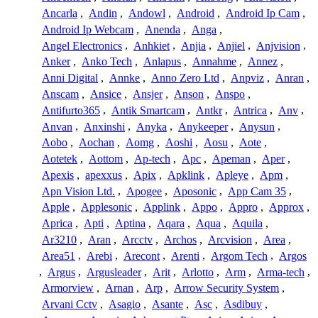
Ancarla
,
Andin
,
Andowl
,
Android
,
Android Ip Cam
,
Android Ip Webcam
,
Anenda
,
Anga
,
Angel Electronics
,
Anhkiet
,
Anjia
,
Anjiel
,
Anjvision
,
Anker
,
Anko Tech
,
Anlapus
,
Annahme
,
Annez
,
Anni Digital
,
Annke
,
Anno Zero Ltd
,
Anpviz
,
Anran
,
Anscam
,
Ansice
,
Ansjer
,
Anson
,
Anspo
,
Antifurto365
,
Antik Smartcam
,
Antkr
,
Antrica
,
Anv
,
Anvan
,
Anxinshi
,
Anyka
,
Anykeeper
,
Anysun
,
Aobo
,
Aochan
,
Aomg
,
Aoshi
,
Aosu
,
Aote
,
Aotetek
,
Aottom
,
Ap-tech
,
Apc
,
Apeman
,
Aper
,
Apexis
,
apexxus
,
Apix
,
Apklink
,
Apleye
,
Apm
,
Apn Vision Ltd.
,
Apogee
,
Aposonic
,
App Cam 35
,
Apple
,
Applesonic
,
Applink
,
Appo
,
Appro
,
Approx
,
Aprica
,
Apti
,
Aptina
,
Aqara
,
Aqua
,
Aquila
,
Ar3210
,
Aran
,
Arcctv
,
Archos
,
Arcvision
,
Area
,
Area51
,
Arebi
,
Arecont
,
Arenti
,
Argom Tech
,
Argos
,
Argus
,
Argusleader
,
Arit
,
Arlotto
,
Arm
,
Arma-tech
,
Armorview
,
Arnan
,
Arp
,
Arrow Security System
,
Arvani Cctv
,
Asagio
,
Asante
,
Asc
,
Asdibuy
,