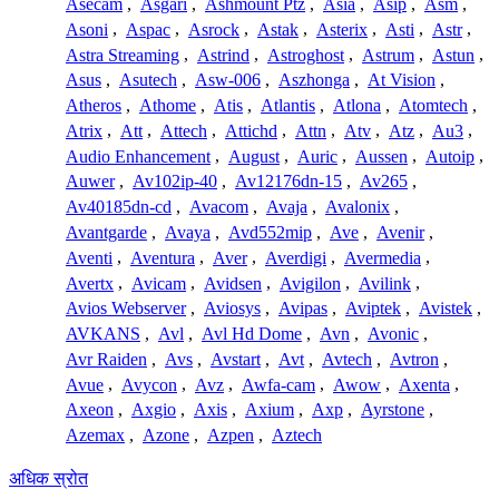
Asecam
,
Asgari
,
Ashmount Ptz
,
Asia
,
Asip
,
Asm
,
Asoni
,
Aspac
,
Asrock
,
Astak
,
Asterix
,
Asti
,
Astr
,
Astra Streaming
,
Astrind
,
Astroghost
,
Astrum
,
Astun
,
Asus
,
Asutech
,
Asw-006
,
Aszhonga
,
At Vision
,
Atheros
,
Athome
,
Atis
,
Atlantis
,
Atlona
,
Atomtech
,
Atrix
,
Att
,
Attech
,
Attichd
,
Attn
,
Atv
,
Atz
,
Au3
,
Audio Enhancement
,
August
,
Auric
,
Aussen
,
Autoip
,
Auwer
,
Av102ip-40
,
Av12176dn-15
,
Av265
,
Av40185dn-cd
,
Avacom
,
Avaja
,
Avalonix
,
Avantgarde
,
Avaya
,
Avd552mip
,
Ave
,
Avenir
,
Aventi
,
Aventura
,
Aver
,
Averdigi
,
Avermedia
,
Avertx
,
Avicam
,
Avidsen
,
Avigilon
,
Avilink
,
Avios Webserver
,
Aviosys
,
Avipas
,
Aviptek
,
Avistek
,
AVKANS
,
Avl
,
Avl Hd Dome
,
Avn
,
Avonic
,
Avr Raiden
,
Avs
,
Avstart
,
Avt
,
Avtech
,
Avtron
,
Avue
,
Avycon
,
Avz
,
Awfa-cam
,
Awow
,
Axenta
,
Axeon
,
Axgio
,
Axis
,
Axium
,
Axp
,
Ayrstone
,
Azemax
,
Azone
,
Azpen
,
Aztech
अधिक स्रोत