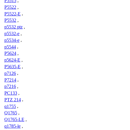
P5515
,
P5522
,
P5522-E
,
P5532
,
p5532 ptz
,
p5532-e
,
p5534-e
,
p5544
,
P5624
,
p5624-E
,
P5635-E
,
p7126
,
P7214
,
p7216
,
PC133
,
PTZ 214
,
q1755
,
Q1765
,
Q1765-LE
,
q1785-le
,