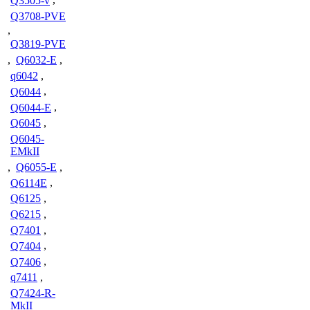
Q3505-v
,
Q3708-PVE
,
Q3819-PVE
,
Q6032-E
,
q6042
,
Q6044
,
Q6044-E
,
Q6045
,
Q6045-
EMkII
,
Q6055-E
,
Q6114E
,
Q6125
,
Q6215
,
Q7401
,
Q7404
,
Q7406
,
q7411
,
Q7424-R-
MkII