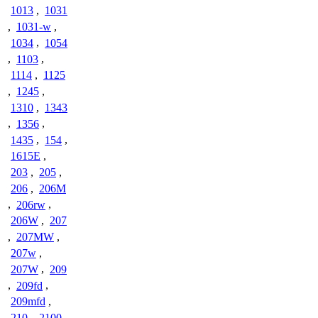
1013
,
1031
,
1031-w
,
1034
,
1054
,
1103
,
1114
,
1125
,
1245
,
1310
,
1343
,
1356
,
1435
,
154
,
1615E
,
203
,
205
,
206
,
206M
,
206rw
,
206W
,
207
,
207MW
,
207w
,
207W
,
209
,
209fd
,
209mfd
,
210
,
2100
,