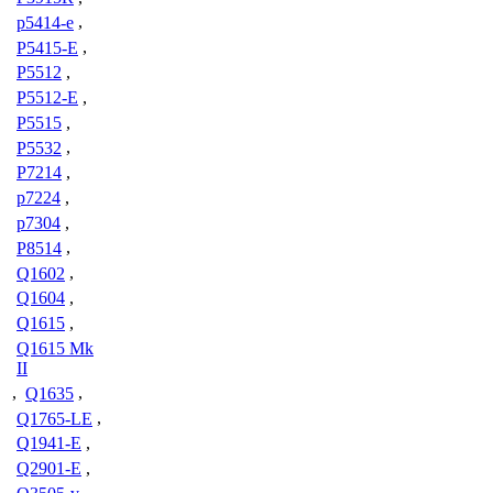
p5414-e
,
P5415-E
,
P5512
,
P5512-E
,
P5515
,
P5532
,
P7214
,
p7224
,
p7304
,
P8514
,
Q1602
,
Q1604
,
Q1615
,
Q1615 Mk
II
,
Q1635
,
Q1765-LE
,
Q1941-E
,
Q2901-E
,