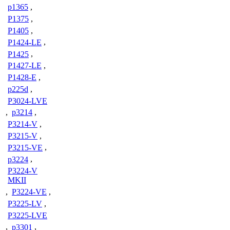
p1365
,
P1375
,
P1405
,
P1424-LE
,
P1425
,
P1427-LE
,
P1428-E
,
p225d
,
P3024-LVE
,
p3214
,
P3214-V
,
P3215-V
,
P3215-VE
,
p3224
,
P3224-V
MKII
,
P3224-VE
,
P3225-LV
,
P3225-LVE
,
p3301
,