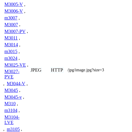
M3005-V
,
M3006-V
,
m3007
,
M3007
,
M3007-PV
,
M3011
,
M3014
,
m3015
,
m3024
,
M3025-VE
,
JPEG
HTTP
/jpg/image.jpg?size=3
M3027-
PVE
,
M3044-V
,
M3045
,
M3045-v
,
M310
,
m3104
,
M3104-
LVE
,
m3105
,