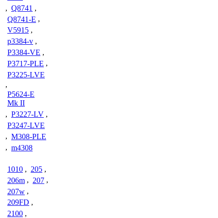
,
Q8741
,
Q8741-E
,
V5915
,
p3384-v
,
P3384-VE
,
P3717-PLE
,
P3225-LVE
,
P5624-E
Mk II
,
P3227-LV
,
P3247-LVE
,
M308-PLE
,
m4308
1010
,
205
,
206m
,
207
,
207w
,
209FD
,
2100
,