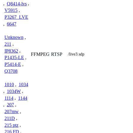
,
Q8414-lvs
,
V5915
,
P3267_LVE
,
6647
Unknown
,
211
,
IP8362
,
FFMPEG
RTSP
/live3.sdp
P1435-LE
,
P5414-E
,
Q3708
1010
,
1034
,
1034W
,
1114
,
1144
,
207
,
207mw
,
211D
,
215 ptz
,
216 FD
,