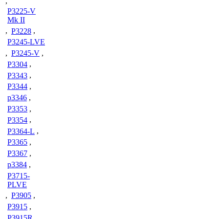
,
P3225-V
Mk II
,
P3228
,
P3245-LVE
,
P3245-V
,
P3304
,
P3343
,
P3344
,
p3346
,
P3353
,
P3354
,
P3364-L
,
P3365
,
P3367
,
p3384
,
P3715-
PLVE
,
P3905
,
P3915
,
P3915R
,