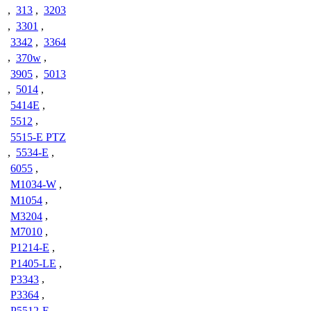
,
313
,
3203
,
3301
,
3342
,
3364
,
370w
,
3905
,
5013
,
5014
,
5414E
,
5512
,
5515-E PTZ
,
5534-E
,
6055
,
M1034-W
,
M1054
,
M3204
,
M7010
,
P1214-E
,
P1405-LE
,
P3343
,
P3364
,
P5512-E
,