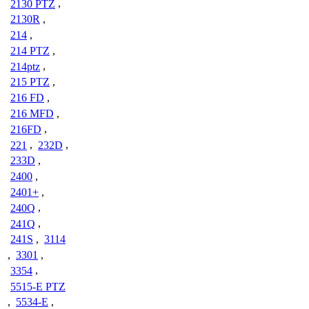
2130 PTZ
,
2130R
,
214
,
214 PTZ
,
214ptz
,
215 PTZ
,
216 FD
,
216 MFD
,
216FD
,
221
,
232D
,
233D
,
2400
,
2401+
,
240Q
,
241Q
,
241S
,
3114
,
3301
,
3354
,
5515-E PTZ
,
5534-E
,