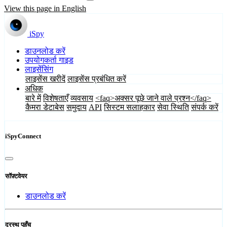
View this page in English
iSpy
डाउनलोड करें
उपयोगकर्ता गाइड
लाइसेंसिंग
लाइसेंस खरीदें
लाइसेंस प्रबंधित करें
अधिक
बारे में
विशेषताएँ
व्यवसाय
<faq>अक्सर पूछे जाने वाले प्रश्न</faq>
कैमरा डेटाबेस
समुदाय
API
सिस्टम सलाहकार
सेवा स्थिति
संपर्क करें
iSpyConnect
सॉफ़्टवेयर
डाउनलोड करें
दूरस्थ पहुँच