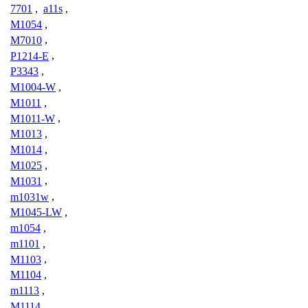
7701
,
a11s
,
M1054
,
M7010
,
P1214-E
,
P3343
,
M1004-W
,
M1011
,
M1011-W
,
M1013
,
M1014
,
M1025
,
M1031
,
m1031w
,
M1045-LW
,
m1054
,
m1101
,
M1103
,
M1104
,
m1113
,
M1114
,