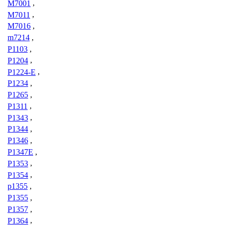
M7001
,
M7011
,
M7016
,
m7214
,
P1103
,
P1204
,
P1224-E
,
P1234
,
P1265
,
P1311
,
P1343
,
P1344
,
P1346
,
P1347E
,
P1353
,
P1354
,
p1355
,
P1355
,
P1357
,
P1364
,