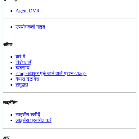
Agent DVR
उपयोगकर्ता गाइड
अधिक
बारे में
विशेषताएँ
व्यवसाय
<faq>अक्सर पूछे जाने वाले प्रश्न</faq>
कैमरा डेटाबेस
समुदाय
लाइसेंसिंग
लाइसेंस खरीदें
लाइसेंस प्रबंधित करें
अन्य