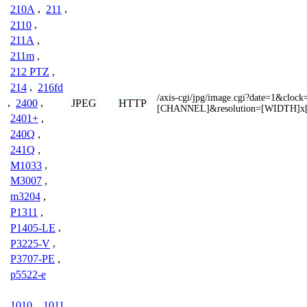
210A
,
211
,
2110
,
211A
,
211m
,
212 PTZ
,
214
,
216fd
/axis-cgi/jpg/image.cgi?date=1&clo
,
2400
,
JPEG
HTTP
[CHANNEL]&resolution=[WIDTH]x
2401+
,
240Q
,
241Q
,
M1033
,
M3007
,
m3204
,
P1311
,
P1405-LE
,
P3225-V
,
P3707-PE
,
p5522-e
1010
,
1011