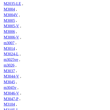
M2035-LE
,
M3004
,
M3004V
,
M3005
,
M3005-V
,
M3006
,
M3006-V
,
m3007
,
M3014
,
M3024-L
,
m3025ve
,
m3026
,
M3037
,
M3044-V
,
M3045
,
m3045v
,
M3046-V
,
M3047-P
,
M3104
,
M3105-L
,