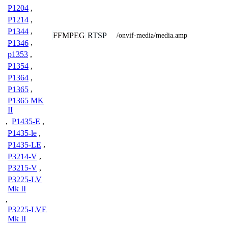
P1204
,
P1214
,
P1344
,
FFMPEG
RTSP
/onvif-media/media.amp
P1346
,
p1353
,
P1354
,
P1364
,
P1365
,
P1365 MK
II
,
P1435-E
,
P1435-le
,
P1435-LE
,
P3214-V
,
P3215-V
,
P3225-LV
Mk II
,
P3225-LVE
Mk II