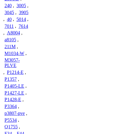
240
,
3005
,
3045
,
3905
,
40
,
5014
,
7011
,
7614
,
A8004
,
a8105
,
211M
,
M1034-W
,
M3057-
PLVE
,
P1214-E
,
P1357
,
P1405-LE
,
P1427-LE
,
P1428-E
,
P3364
,
p3807-pve
,
P5534
,
Q1755
,
F34
,
F44
,