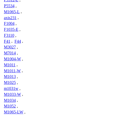
P5534
,
M1065-L
,
axis231
,
F1004
,
F1035-E
,
F3110
,
F41
,
F44
,
M3027
,
M7014
,
M1004-W
,
M1011
,
M1011-W
,
M1013
,
M1025
,
m1031w
,
M1033-W
,
M1034
,
M1052
,
M1065-LW
,