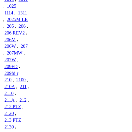
,
1025
,
1114
,
1311
,
2025M-LE
,
205
,
206
,
206 REV2
,
206M
,
206W
,
207
,
207MW
,
207W
,
209FD
,
209fd-r
,
210
,
2100
,
210A
,
211
,
2110
,
211A
,
212
,
212 PTZ
,
2120
,
213 PTZ
,
2130
,