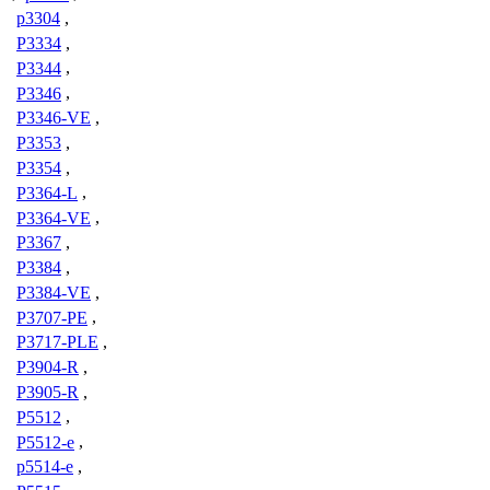
p3304
,
P3334
,
P3344
,
P3346
,
P3346-VE
,
P3353
,
P3354
,
P3364-L
,
P3364-VE
,
P3367
,
P3384
,
P3384-VE
,
P3707-PE
,
P3717-PLE
,
P3904-R
,
P3905-R
,
P5512
,
P5512-e
,
p5514-e
,