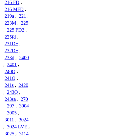
216 FD
,
216 MFD
,
219a
,
221
,
223M
,
225
,
225 FD2
,
225fd
,
231D+
,
232D+
,
233d
,
2400
,
2401
,
240Q
,
241Q
,
241s
,
2420
,
243Q
,
243sa
,
270
,
297
,
3004
,
3005
,
3011
,
3024
,
3024 LVE
,
3025
,
3114