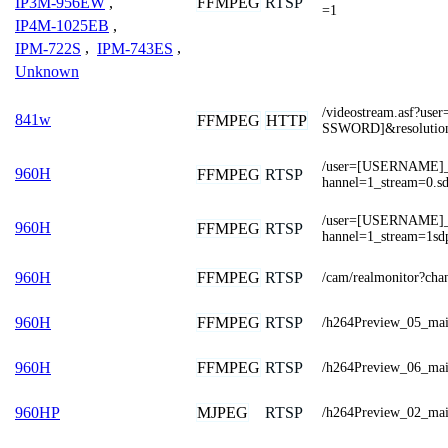
FFMPEG
RTSP
IP3M-956EW
,
=1
IP4M-1025EB
,
IPM-722S
,
IPM-743ES
,
Unknown
/videostream.asf?
841w
FFMPEG
HTTP
SSWORD]&resoluti
/user=[USERNAME]
960H
FFMPEG
RTSP
hannel=1_stream=0.s
/user=[USERNAME]
960H
FFMPEG
RTSP
hannel=1_stream=1sd
FFMPEG
RTSP
960H
/cam/realmonitor?cha
FFMPEG
RTSP
960H
/h264Preview_05_ma
FFMPEG
RTSP
960H
/h264Preview_06_ma
MJPEG
RTSP
960HP
/h264Preview_02_ma