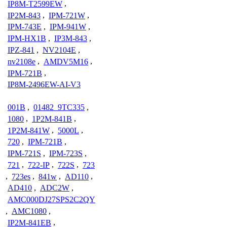
IP8M-T2599EW
,
IP2M-843
,
IPM-721W
,
IPM-743E
,
IPM-941W
,
IPM-HX1B
,
IP3M-843
,
IPZ-841
,
NV2104E
,
nv2108e
,
AMDV5M16
,
IPM-721B
,
IP8M-2496EW-AI-V3
001B
,
01482_9TC335
,
1080
,
1P2M-841B
,
1P2M-841W
,
5000L
,
720
,
IPM-721B
,
IPM-721S
,
IPM-723S
,
721
,
722-IP
,
722S
,
723
,
723es
,
841w
,
AD110
,
AD410
,
ADC2W
,
AMC000DJ27SPS2C2QY
,
AMC1080
,
IP2M-841EB
,