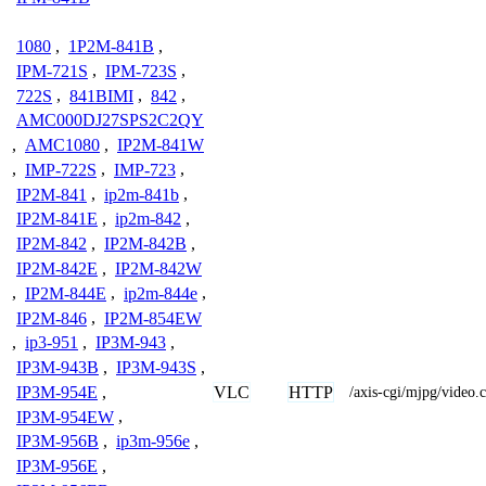
1080
,
1P2M-841B
,
IPM-721S
,
IPM-723S
,
722S
,
841BIMI
,
842
,
AMC000DJ27SPS2C2QY
,
AMC1080
,
IP2M-841W
,
IMP-722S
,
IMP-723
,
IP2M-841
,
ip2m-841b
,
IP2M-841E
,
ip2m-842
,
IP2M-842
,
IP2M-842B
,
IP2M-842E
,
IP2M-842W
,
IP2M-844E
,
ip2m-844e
,
IP2M-846
,
IP2M-854EW
,
ip3-951
,
IP3M-943
,
IP3M-943B
,
IP3M-943S
,
VLC
HTTP
IP3M-954E
,
/axis-cgi/mjpg/video.c
IP3M-954EW
,
IP3M-956B
,
ip3m-956e
,
IP3M-956E
,