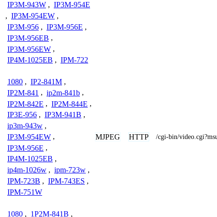
IP3M-943W
,
IP3M-954E
,
IP3M-954EW
,
IP3M-956
,
IP3M-956E
,
IP3M-956EB
,
IP3M-956EW
,
IP4M-1025EB
,
IPM-722
1080
,
IP2-841M
,
IP2M-841
,
ip2m-841b
,
IP2M-842E
,
IP2M-844E
,
IP3E-956
,
IP3M-941B
,
ip3m-943w
,
MJPEG
HTTP
IP3M-954EW
,
/cgi-bin/video.cgi?
IP3M-956E
,
IP4M-1025EB
,
ip4m-1026w
,
ipm-723w
,
IPM-723B
,
IPM-743ES
,
IPM-751W
1080
,
1P2M-841B
,