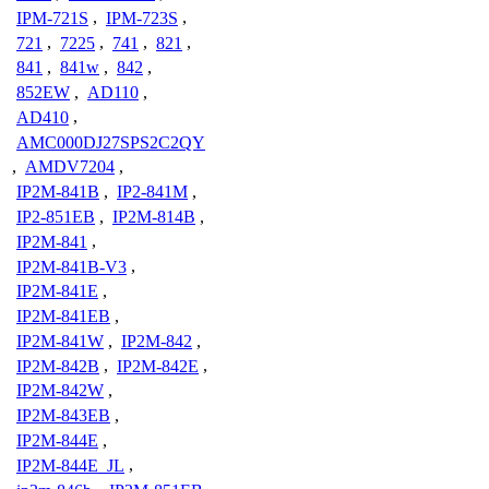
IPM-721S
,
IPM-723S
,
721
,
7225
,
741
,
821
,
841
,
841w
,
842
,
852EW
,
AD110
,
AD410
,
AMC000DJ27SPS2C2QY
,
AMDV7204
,
IP2M-841B
,
IP2-841M
,
IP2-851EB
,
IP2M-814B
,
IP2M-841
,
IP2M-841B-V3
,
IP2M-841E
,
IP2M-841EB
,
IP2M-841W
,
IP2M-842
,
IP2M-842B
,
IP2M-842E
,
IP2M-842W
,
IP2M-843EB
,
IP2M-844E
,
IP2M-844E_JL
,