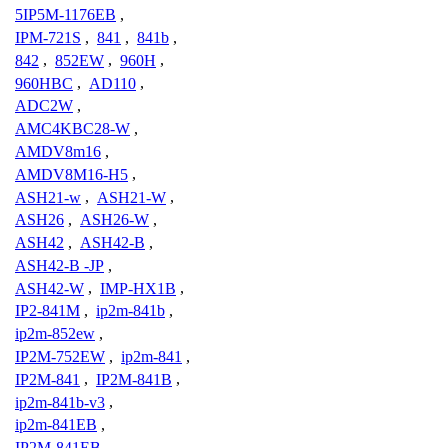
5IP5M-1176EB
,
IPM-721S
,
841
,
841b
,
842
,
852EW
,
960H
,
960HBC
,
AD110
,
ADC2W
,
AMC4KBC28-W
,
AMDV8m16
,
AMDV8M16-H5
,
ASH21-w
,
ASH21-W
,
ASH26
,
ASH26-W
,
ASH42
,
ASH42-B
,
ASH42-B -JP
,
ASH42-W
,
IMP-HX1B
,
IP2-841M
,
ip2m-841b
,
ip2m-852ew
,
IP2M-752EW
,
ip2m-841
,
IP2M-841
,
IP2M-841B
,
ip2m-841b-v3
,
ip2m-841EB
,
IP2M-841EB
,