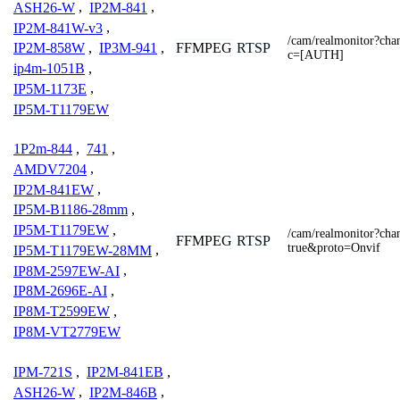
ASH26-W
,
IP2M-841
,
IP2M-841W-v3
,
/cam/realmonitor?ch
FFMPEG
RTSP
IP2M-858W
,
IP3M-941
,
c=[AUTH]
ip4m-1051B
,
IP5M-1173E
,
IP5M-T1179EW
1P2m-844
,
741
,
AMDV7204
,
IP2M-841EW
,
IP5M-B1186-28mm
,
IP5M-T1179EW
,
/cam/realmonitor?ch
FFMPEG
RTSP
true&proto=Onvif
IP5M-T1179EW-28MM
,
IP8M-2597EW-AI
,
IP8M-2696E-AI
,
IP8M-T2599EW
,
IP8M-VT2779EW
IPM-721S
,
IP2M-841EB
,
ASH26-W
,
IP2M-846B
,