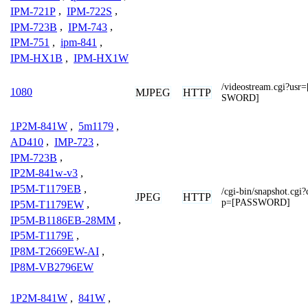
IPM-721P
,
IPM-722S
,
IPM-723B
,
IPM-743
,
IPM-751
,
ipm-841
,
IPM-HX1B
,
IPM-HX1W
/videostream.cgi?
1080
MJPEG
HTTP
SWORD]
1P2M-841W
,
5m1179
,
AD410
,
IMP-723
,
IPM-723B
,
IP2M-841w-v3
,
IP5M-T1179EB
,
/cgi-bin/snapshot.
JPEG
HTTP
p=[PASSWORD]
IP5M-T1179EW
,
IP5M-B1186EB-28MM
,
IP5M-T1179E
,
IP8M-T2669EW-AI
,
IP8M-VB2796EW
1P2M-841W
,
841W
,