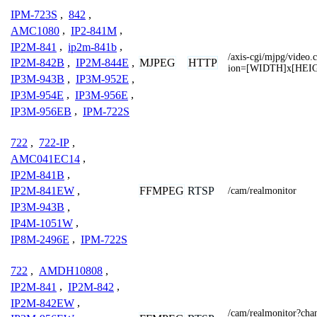
IPM-723S
,
842
,
AMC1080
,
IP2-841M
,
IP2M-841
,
ip2m-841b
,
/axis-cgi/mjpg/video
MJPEG
HTTP
IP2M-842B
,
IP2M-844E
,
ion=[WIDTH]x[HEI
IP3M-943B
,
IP3M-952E
,
IP3M-954E
,
IP3M-956E
,
IP3M-956EB
,
IPM-722S
722
,
722-IP
,
AMC041EC14
,
IP2M-841B
,
FFMPEG
RTSP
IP2M-841EW
,
/cam/realmonitor
IP3M-943B
,
IP4M-1051W
,
IP8M-2496E
,
IPM-722S
722
,
AMDH10808
,
IP2M-841
,
IP2M-842
,
IP2M-842EW
,
/cam/realmonitor?c