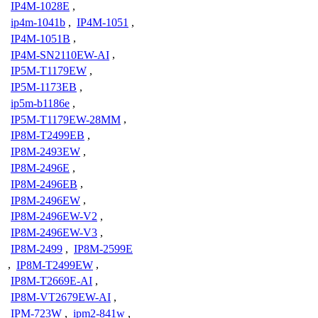
IP4M-1028E
,
ip4m-1041b
,
IP4M-1051
,
IP4M-1051B
,
IP4M-SN2110EW-AI
,
IP5M-T1179EW
,
IP5M-1173EB
,
ip5m-b1186e
,
IP5M-T1179EW-28MM
,
IP8M-T2499EB
,
IP8M-2493EW
,
IP8M-2496E
,
IP8M-2496EB
,
IP8M-2496EW
,
IP8M-2496EW-V2
,
IP8M-2496EW-V3
,
IP8M-2499
,
IP8M-2599E
,
IP8M-T2499EW
,
IP8M-T2669E-AI
,
IP8M-VT2679EW-AI
,
IPM-723W
,
ipm2-841w
,