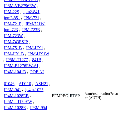
IP8M-VB2796EW
,
IPM-22S
,
ipm2-841
,
ipm2-851
,
IPM-721
,
IPM-721P
,
IPM-721W
,
ipm-723
,
IPM-723B
,
IPM-723W
,
IPM-743ESJP
,
IPM-751B
,
IPM-HX1
,
IPM-HX1B
,
IPM-HX1W
,
IP5M-T1277
,
841B
,
IP5M-B1276EW-AI
,
IP4M-1041B
,
POE AI
01046
,
AD110
,
ASH21
,
IP3M-941
,
ip4m-1025
,
/cam/realmonitor?ch
IP4M-1028EB
,
FFMPEG
RTSP
c=[AUTH]
IP5M-T1179EW
,
IP4M-1028E
,
IP3M-954