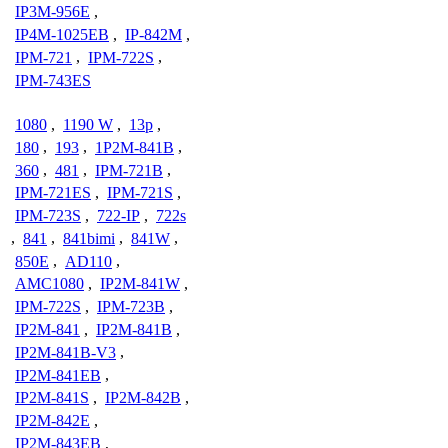
IP3M-956E
,
IP4M-1025EB
,
IP-842M
,
IPM-721
,
IPM-722S
,
IPM-743ES
1080
,
1190 W
,
13p
,
180
,
193
,
1P2M-841B
,
360
,
481
,
IPM-721B
,
IPM-721ES
,
IPM-721S
,
IPM-723S
,
722-IP
,
722s
,
841
,
841bimi
,
841W
,
850E
,
AD110
,
AMC1080
,
IP2M-841W
,
IPM-722S
,
IPM-723B
,
IP2M-841
,
IP2M-841B
,
IP2M-841B-V3
,
IP2M-841EB
,
IP2M-841S
,
IP2M-842B
,
IP2M-842E
,
IP2M-843EB
,