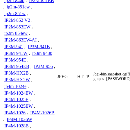
ip2m-846b
,
IP2M-851EB
,
ip2m-851ew
,
ip2m-851w
,
IP2M-852 V2
,
IP2M-853EW
,
ip2m-854ew
,
IP2M-863EW-AI
,
IP3M-941
,
IP3M-941B
,
IP3M-941W
,
ip3m-943b
,
IP3M-954E
,
IP3M-954EB
,
IP3M-956
,
IP3M-HX2B
,
/cgi-bin/snapshot.c
JPEG
HTTP
ginpas=[PASSWORD
IP3M-HX2W
,
ip4m-1024e
,
IP4M-1024EW
,
IP4M-1025E
,
IP4M-1025EW
,
IP4M-1026
,
IP4M-1026B
,
IP4M-1026W
,
IP4M-1028B
,