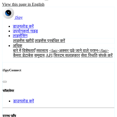
View this page in English
iSpy
डाउनलोड करें
उपयोगकर्ता गाइड
लाइसेंसिंग
लाइसेंस खरीदें
लाइसेंस प्रबंधित करें
अधिक
बारे में
विशेषताएँ
व्यवसाय
<faq>अक्सर पूछे जाने वाले प्रश्न</faq>
कैमरा डेटाबेस
समुदाय
API
सिस्टम सलाहकार
सेवा स्थिति
संपर्क करें
iSpyConnect
सॉफ़्टवेयर
डाउनलोड करें
दूरस्थ पहुँच