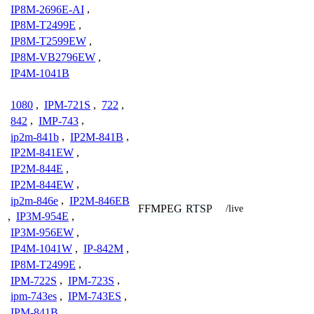
IP8M-2696E-AI
,
IP8M-T2499E
,
IP8M-T2599EW
,
IP8M-VB2796EW
,
IP4M-1041B
1080
,
IPM-721S
,
722
,
842
,
IMP-743
,
ip2m-841b
,
IP2M-841B
,
IP2M-841EW
,
IP2M-844E
,
IP2M-844EW
,
ip2m-846e
,
IP2M-846EB
FFMPEG
RTSP
/live
,
IP3M-954E
,
IP3M-956EW
,
IP4M-1041W
,
IP-842M
,
IP8M-T2499E
,
IPM-722S
,
IPM-723S
,
ipm-743es
,
IPM-743ES
,
IPM-841B