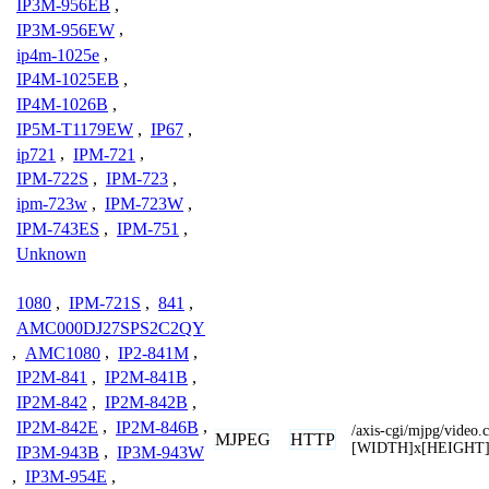
IP3M-956EB
,
IP3M-956EW
,
ip4m-1025e
,
IP4M-1025EB
,
IP4M-1026B
,
IP5M-T1179EW
,
IP67
,
ip721
,
IPM-721
,
IPM-722S
,
IPM-723
,
ipm-723w
,
IPM-723W
,
IPM-743ES
,
IPM-751
,
Unknown
1080
,
IPM-721S
,
841
,
AMC000DJ27SPS2C2QY
,
AMC1080
,
IP2-841M
,
IP2M-841
,
IP2M-841B
,
IP2M-842
,
IP2M-842B
,
IP2M-842E
,
IP2M-846B
,
/axis-cgi/mjpg/video
MJPEG
HTTP
[WIDTH]x[HEIGHT
IP3M-943B
,
IP3M-943W
,
IP3M-954E
,