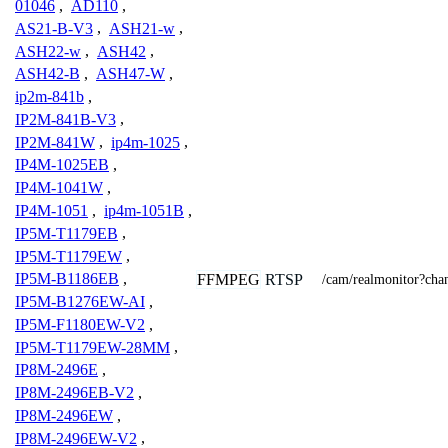
01046
,
AD110
,
AS21-B-V3
,
ASH21-w
,
ASH22-w
,
ASH42
,
ASH42-B
,
ASH47-W
,
ip2m-841b
,
IP2M-841B-V3
,
IP2M-841W
,
ip4m-1025
,
IP4M-1025EB
,
IP4M-1041W
,
IP4M-1051
,
ip4m-1051B
,
IP5M-T1179EB
,
IP5M-T1179EW
,
IP5M-B1186EB
,
FFMPEG
RTSP
/cam/realmonitor?ch
IP5M-B1276EW-AI
,
IP5M-F1180EW-V2
,
IP5M-T1179EW-28MM
,
IP8M-2496E
,
IP8M-2496EB-V2
,
IP8M-2496EW
,
IP8M-2496EW-V2
,