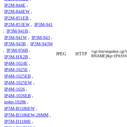
IP2M-844E
,
IP2M-844EW
,
IP2M-851EB
,
IP2M-853EW
,
IP3M-941
,
IP3M-941B
,
IP3M-941W
,
IP3M-943
,
IP3M-943B
,
IP3M-943W
,
IP3M-956B
,
/cgi-bin/snapshot.
JPEG
HTTP
RNAME]&p=[PASS
IP3M-HX2B
,
IP4M-1024E
,
IP4M-1025E
,
IP4M-1025EB
,
IP4M-1025EW
,
IP4M-1026
,
IP4M-1026EB
,
ip4m-1028b
,
IP5M-B1186EW
,
IP5M-B1186EW-28MM
,
IP5M-D1188E
,