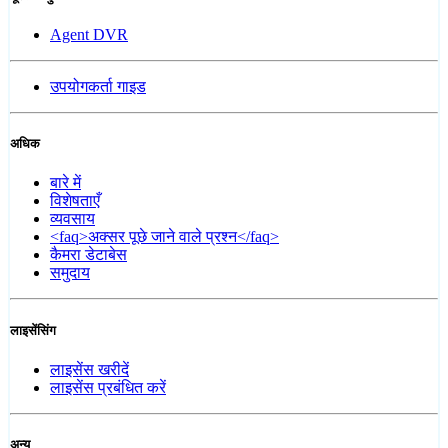
Agent DVR
उपयोगकर्ता गाइड
अधिक
बारे में
विशेषताएँ
व्यवसाय
<faq>अक्सर पूछे जाने वाले प्रश्न</faq>
कैमरा डेटाबेस
समुदाय
लाइसेंसिंग
लाइसेंस खरीदें
लाइसेंस प्रबंधित करें
अन्य