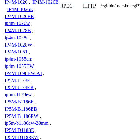
IP4M-1026
,
IP4M-1026B
JPEG
HTTP
/cgi-bin/snapshot.cgi?
,
IP4M-1026E
,
IP4M-1026EB
,
ip4m-1026w
,
IP4M-1028B
,
ip4m-1028e
,
IP4M-1028W
,
IP4M-1051
,
ip4m-1055em
,
ip4m-1055EW
,
IP4M-1098EW-AI
,
IP5M-1173E
,
IP5M-1173EB
,
ip5m-1179ew
,
IP5M-B1186E
,
IP5M-B1186EB
,
IP5M-B1186EW
,
ip5m-b1186ew-28mm
,
IP5M-D1188E
,
IP5M-D1188EW
,