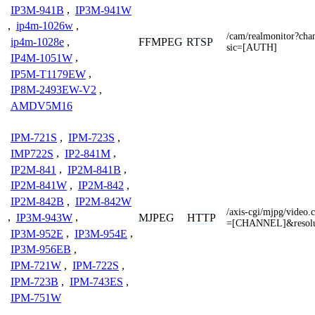
IP3M-941B
,
IP3M-941W
,
ip4m-1026w
,
/cam/realmonitor?ch
FFMPEG
RTSP
ip4m-1028e
,
sic=[AUTH]
IP4M-1051W
,
IP5M-T1179EW
,
IP8M-2493EW-V2
,
AMDV5M16
IPM-721S
,
IPM-723S
,
IMP722S
,
IP2-841M
,
IP2M-841
,
IP2M-841B
,
IP2M-841W
,
IP2M-842
,
IP2M-842B
,
IP2M-842W
/axis-cgi/mjpg/video
MJPEG
HTTP
,
IP3M-943W
,
=[CHANNEL]&resol
IP3M-952E
,
IP3M-954E
,
IP3M-956EB
,
IPM-721W
,
IPM-722S
,
IPM-723B
,
IPM-743ES
,
IPM-751W