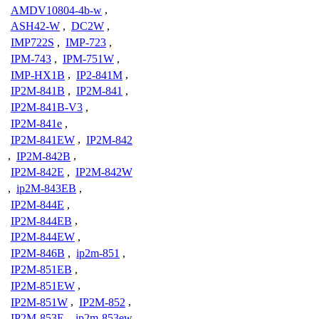
AMDV10804-4b-w
,
ASH42-W
,
DC2W
,
IMP722S
,
IMP-723
,
IPM-743
,
IPM-751W
,
IMP-HX1B
,
IP2-841M
,
IP2M-841B
,
IP2M-841
,
IP2M-841B-V3
,
IP2M-841e
,
IP2M-841EW
,
IP2M-842
,
IP2M-842B
,
IP2M-842E
,
IP2M-842W
,
ip2M-843EB
,
IP2M-844E
,
IP2M-844EB
,
IP2M-844EW
,
IP2M-846B
,
ip2m-851
,
IP2M-851EB
,
IP2M-851EW
,
IP2M-851W
,
IP2M-852
,
IP2M-853E
,
ip2m-853ew