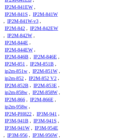
IP2M-841EW
,
IP2M-841S
,
IP2M-841W
,
IP2M-841W-v3
,
IP2M-842
,
IP2M-842EW
,
IP2M-842W
,
IP2M-844E
,
IP2M-844EW
,
IP2M-846B
,
IP2M-846E
,
IP2M-851
,
IP2M-851B
,
ip2m-851w
,
IP2M-851W
,
ip2m-852
,
IP2M-852 V2
,
IP2M-852B
,
IP2M-853E
,
ip2m-858w
,
IP2M-858W
,
IP2M-866
,
IP2M-866E
,
ip2m-958w
,
IP2M-PH822
,
IP3M-941
,
IP3M-941B
,
IP3M-941S
,
IP3M-941W
,
IP3M-954E
,
IP3M-956
,
IP3M-956W
,