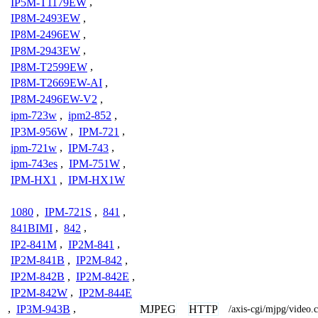
IP5M-T1179EW
,
IP8M-2493EW
,
IP8M-2496EW
,
IP8M-2943EW
,
IP8M-T2599EW
,
IP8M-T2669EW-AI
,
IP8M-2496EW-V2
,
ipm-723w
,
ipm2-852
,
IP3M-956W
,
IPM-721
,
ipm-721w
,
IPM-743
,
ipm-743es
,
IPM-751W
,
IPM-HX1
,
IPM-HX1W
1080
,
IPM-721S
,
841
,
841BIMI
,
842
,
IP2-841M
,
IP2M-841
,
IP2M-841B
,
IP2M-842
,
IP2M-842B
,
IP2M-842E
,
IP2M-842W
,
IP2M-844E
MJPEG
HTTP
,
IP3M-943B
,
/axis-cgi/mjpg/vide