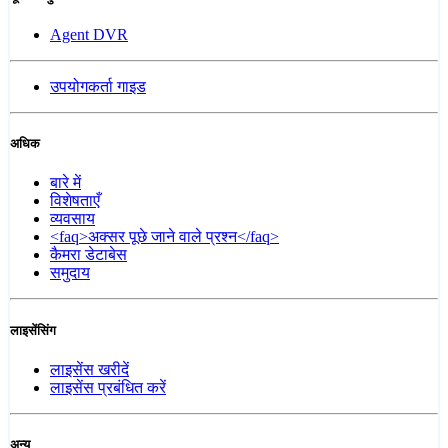
Agent DVR
उपयोगकर्ता गाइड
अधिक
बारे में
विशेषताएँ
व्यवसाय
<faq>अक्सर पूछे जाने वाले प्रश्न</faq>
कैमरा डेटाबेस
समुदाय
लाइसेंसिंग
लाइसेंस खरीदें
लाइसेंस प्रबंधित करें
अन्य