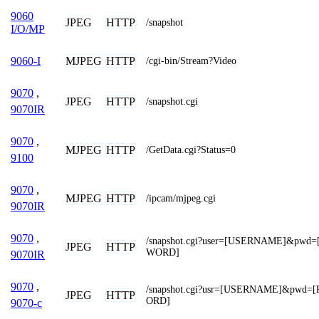
9060
JPEG
HTTP
/snapshot
I/O/MP
MJPEG
HTTP
9060-I
/cgi-bin/Stream?Video
9070
,
JPEG
HTTP
/snapshot.cgi
9070IR
9070
,
MJPEG
HTTP
/GetData.cgi?Status=0
9100
9070
,
MJPEG
HTTP
/ipcam/mjpeg.cgi
9070IR
9070
,
/snapshot.cgi?user=[USERNAME]&pwd=
JPEG
HTTP
WORD]
9070IR
9070
,
/snapshot.cgi?usr=[USERNAME]&pwd=
JPEG
HTTP
ORD]
9070-c