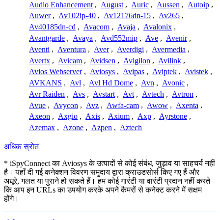
Audio Enhancement
,
August
,
Auric
,
Aussen
,
Autoip
,
Auwer
,
Av102ip-40
,
Av12176dn-15
,
Av265
,
Av40185dn-cd
,
Avacom
,
Avaja
,
Avalonix
,
Avantgarde
,
Avaya
,
Avd552mip
,
Ave
,
Avenir
,
Aventi
,
Aventura
,
Aver
,
Averdigi
,
Avermedia
,
Avertx
,
Avicam
,
Avidsen
,
Avigilon
,
Avilink
,
Avios Webserver
,
Aviosys
,
Avipas
,
Aviptek
,
Avistek
,
AVKANS
,
Avl
,
Avl Hd Dome
,
Avn
,
Avonic
,
Avr Raiden
,
Avs
,
Avstart
,
Avt
,
Avtech
,
Avtron
,
Avue
,
Avycon
,
Avz
,
Awfa-cam
,
Awow
,
Axenta
,
Axeon
,
Axgio
,
Axis
,
Axium
,
Axp
,
Ayrstone
,
Azemax
,
Azone
,
Azpen
,
Aztech
अधिक स्रोत
* iSpyConnect का Aviosys के उत्पादों से कोई संबंध, जुड़ाव या साहचर्य नहीं
है। यहाँ दी गई कनेक्शन विवरण समुदाय द्वारा क्राउडसोर्स किए गए हैं और
अधूरे, गलत या पुराने हो सकते हैं। हम कोई गारंटी या वारंटी प्रदान नहीं करते
कि आप इन URLs का उपयोग करके अपने कैमरों से कनेक्ट करने में सक्षम
होंगे।