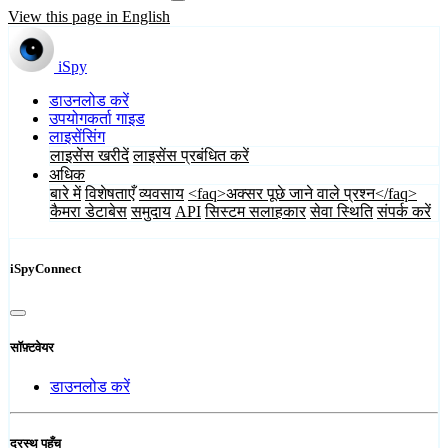
View this page in English
iSpy
डाउनलोड करें
उपयोगकर्ता गाइड
लाइसेंसिंग
लाइसेंस खरीदें
लाइसेंस प्रबंधित करें
अधिक
बारे में
विशेषताएँ
व्यवसाय
<faq>अक्सर पूछे जाने वाले प्रश्न</faq>
कैमरा डेटाबेस
समुदाय
API
सिस्टम सलाहकार
सेवा स्थिति
संपर्क करें
iSpyConnect
सॉफ़्टवेयर
डाउनलोड करें
दूरस्थ पहुँच