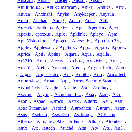
Anscam
,
Ansice
,
Ansjer
,
Anson
,
Anspo
,
Antifurto365
,
Antik Smartcam
,
Antkr
,
Antrica
,
Anv
,
Anvan
,
Anxinshi
,
Anyka
,
Anykeeper
,
Anysun
,
Aobo
,
Aochan
,
Aomg
,
Aoshi
,
Aosu
,
Aote
,
Aotetek
,
Aottom
,
Ap-tech
,
Apc
,
Apeman
,
Aper
,
Apexis
,
apexxus
,
Apix
,
Apklink
,
Apleye
,
Apm
,
Apn Vision Ltd.
,
Apogee
,
Aposonic
,
App Cam 35
,
Apple
,
Applesonic
,
Applink
,
Appo
,
Appro
,
Approx
,
Aprica
,
Apti
,
Aptina
,
Aqara
,
Aqua
,
Aquila
,
Ar3210
,
Aran
,
Arcctv
,
Archos
,
Arcvision
,
Area
,
Area51
,
Arebi
,
Arecont
,
Arenti
,
Argom Tech
,
Argos
,
Argus
,
Argusleader
,
Arit
,
Arlotto
,
Arm
,
Arma-tech
,
Armorview
,
Arnan
,
Arp
,
Arrow Security System
,
Arvani Cctv
,
Asagio
,
Asante
,
Asc
,
Asdibuy
,
Asecam
,
Asgari
,
Ashmount Ptz
,
Asia
,
Asip
,
Asm
,
Asoni
,
Aspac
,
Asrock
,
Astak
,
Asterix
,
Asti
,
Astr
,
Astra Streaming
,
Astrind
,
Astroghost
,
Astrum
,
Astun
,
Asus
,
Asutech
,
Asw-006
,
Aszhonga
,
At Vision
,
Atheros
,
Athome
,
Atis
,
Atlantis
,
Atlona
,
Atomtech
,
Atrix
,
Att
,
Attech
,
Attichd
,
Attn
,
Atv
,
Atz
,
Au3
,