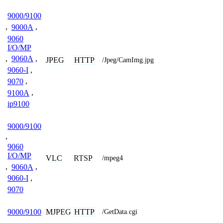
9000/9100
,
9000A
,
9060
I/O/MP
,
9060A
,
JPEG
HTTP
/Jpeg/CamImg.jpg
9060-I
,
9070
,
9100A
,
ip9100
9000/9100
,
9060
I/O/MP
VLC
RTSP
/mpeg4
,
9060A
,
9060-I
,
9070
MJPEG
HTTP
9000/9100
/GetData.cgi