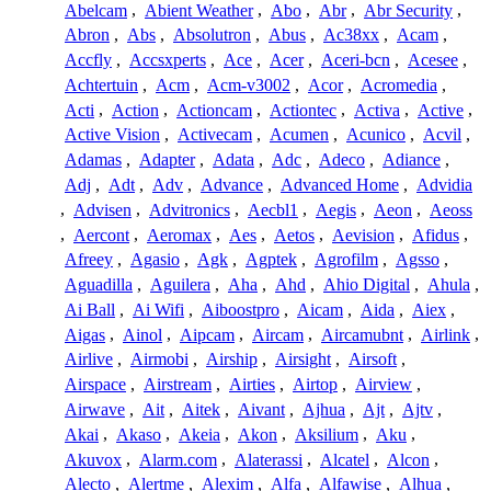
Abelcam
,
Abient Weather
,
Abo
,
Abr
,
Abr Security
,
Abron
,
Abs
,
Absolutron
,
Abus
,
Ac38xx
,
Acam
,
Accfly
,
Accsxperts
,
Ace
,
Acer
,
Aceri-bcn
,
Acesee
,
Achtertuin
,
Acm
,
Acm-v3002
,
Acor
,
Acromedia
,
Acti
,
Action
,
Actioncam
,
Actiontec
,
Activa
,
Active
,
Active Vision
,
Activecam
,
Acumen
,
Acunico
,
Acvil
,
Adamas
,
Adapter
,
Adata
,
Adc
,
Adeco
,
Adiance
,
Adj
,
Adt
,
Adv
,
Advance
,
Advanced Home
,
Advidia
,
Advisen
,
Advitronics
,
Aecbl1
,
Aegis
,
Aeon
,
Aeoss
,
Aercont
,
Aeromax
,
Aes
,
Aetos
,
Aevision
,
Afidus
,
Afreey
,
Agasio
,
Agk
,
Agptek
,
Agrofilm
,
Agsso
,
Aguadilla
,
Aguilera
,
Aha
,
Ahd
,
Ahio Digital
,
Ahula
,
Ai Ball
,
Ai Wifi
,
Aiboostpro
,
Aicam
,
Aida
,
Aiex
,
Aigas
,
Ainol
,
Aipcam
,
Aircam
,
Aircamubnt
,
Airlink
,
Airlive
,
Airmobi
,
Airship
,
Airsight
,
Airsoft
,
Airspace
,
Airstream
,
Airties
,
Airtop
,
Airview
,
Airwave
,
Ait
,
Aitek
,
Aivant
,
Ajhua
,
Ajt
,
Ajtv
,
Akai
,
Akaso
,
Akeia
,
Akon
,
Aksilium
,
Aku
,
Akuvox
,
Alarm.com
,
Alaterassi
,
Alcatel
,
Alcon
,
Alecto
,
Alertme
,
Alexim
,
Alfa
,
Alfawise
,
Alhua
,