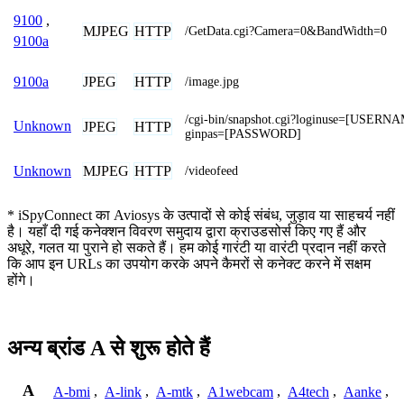
9100
,
MJPEG
HTTP
/GetData.cgi?Camera=0&BandWidth=0
9100a
JPEG
HTTP
9100a
/image.jpg
/cgi-bin/snapshot.cgi?loginuse=[USERN
Unknown
JPEG
HTTP
ginpas=[PASSWORD]
MJPEG
HTTP
Unknown
/videofeed
* iSpyConnect का Aviosys के उत्पादों से कोई संबंध, जुड़ाव या साहचर्य नहीं
है। यहाँ दी गई कनेक्शन विवरण समुदाय द्वारा क्राउडसोर्स किए गए हैं और
अधूरे, गलत या पुराने हो सकते हैं। हम कोई गारंटी या वारंटी प्रदान नहीं करते
कि आप इन URLs का उपयोग करके अपने कैमरों से कनेक्ट करने में सक्षम
होंगे।
अन्य ब्रांड A से शुरू होते हैं
A
A-bmi
,
A-link
,
A-mtk
,
A1webcam
,
A4tech
,
Aanke
,