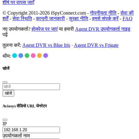
शीर्ष पर वापस जाएँ
© Copyright 2011-2026 iSpyConnect.com -
गोपनीयता नीति
-
सेवा की
शर्तें
-
सेवा स्थिति
-
कानूनी जानकारी
-
सुरक्षा नीति
-
हमसे संपर्क करें
-
FAQ
नए उपयोगकर्ता?
होमपेज पर जाएं
या हमारी
Agent DVR उपयोगकर्ता गाइड
पढ़ें
तुलना करें:
Agent DVR vs Blue Iris
·
Agent DVR vs Frigate
थीम:
खोजें
खोजें
Aviosys वीडियो URL जेनरेटर
IP
उपयोगकर्ता नाम