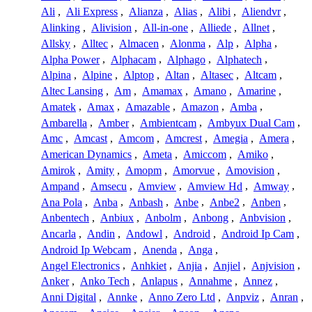
Ali
,
Ali Express
,
Alianza
,
Alias
,
Alibi
,
Aliendvr
,
Alinking
,
Alivision
,
All-in-one
,
Alliede
,
Allnet
,
Allsky
,
Alltec
,
Almacen
,
Alonma
,
Alp
,
Alpha
,
Alpha Power
,
Alphacam
,
Alphago
,
Alphatech
,
Alpina
,
Alpine
,
Alptop
,
Altan
,
Altasec
,
Altcam
,
Altec Lansing
,
Am
,
Amamax
,
Amano
,
Amarine
,
Amatek
,
Amax
,
Amazable
,
Amazon
,
Amba
,
Ambarella
,
Amber
,
Ambientcam
,
Ambyux Dual Cam
,
Amc
,
Amcast
,
Amcom
,
Amcrest
,
Amegia
,
Amera
,
American Dynamics
,
Ameta
,
Amiccom
,
Amiko
,
Amirok
,
Amity
,
Amopm
,
Amorvue
,
Amovision
,
Ampand
,
Amsecu
,
Amview
,
Amview Hd
,
Amway
,
Ana Pola
,
Anba
,
Anbash
,
Anbe
,
Anbe2
,
Anben
,
Anbentech
,
Anbiux
,
Anbolm
,
Anbong
,
Anbvision
,
Ancarla
,
Andin
,
Andowl
,
Android
,
Android Ip Cam
,
Android Ip Webcam
,
Anenda
,
Anga
,
Angel Electronics
,
Anhkiet
,
Anjia
,
Anjiel
,
Anjvision
,
Anker
,
Anko Tech
,
Anlapus
,
Annahme
,
Annez
,
Anni Digital
,
Annke
,
Anno Zero Ltd
,
Anpviz
,
Anran
,