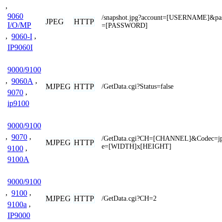
,
9060
/snapshot.jpg?account=[USERNAME]&pa
JPEG
HTTP
I/O/MP
=[PASSWORD]
,
9060-I
,
IP9060I
9000/9100
,
9060A
,
MJPEG
HTTP
/GetData.cgi?Status=false
9070
,
ip9100
9000/9100
,
9070
,
/GetData.cgi?CH=[CHANNEL]&Codec=j
MJPEG
HTTP
e=[WIDTH]x[HEIGHT]
9100
,
9100A
9000/9100
,
9100
,
MJPEG
HTTP
/GetData.cgi?CH=2
9100a
,
IP9000