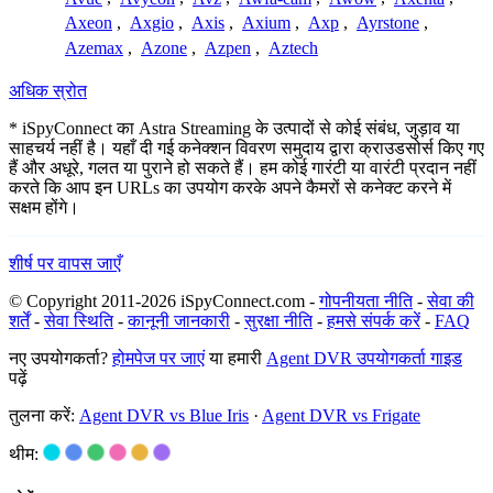
Axeon
,
Axgio
,
Axis
,
Axium
,
Axp
,
Ayrstone
,
Azemax
,
Azone
,
Azpen
,
Aztech
अधिक स्रोत
* iSpyConnect का Astra Streaming के उत्पादों से कोई संबंध, जुड़ाव या
साहचर्य नहीं है। यहाँ दी गई कनेक्शन विवरण समुदाय द्वारा क्राउडसोर्स किए गए
हैं और अधूरे, गलत या पुराने हो सकते हैं। हम कोई गारंटी या वारंटी प्रदान नहीं
करते कि आप इन URLs का उपयोग करके अपने कैमरों से कनेक्ट करने में
सक्षम होंगे।
शीर्ष पर वापस जाएँ
© Copyright 2011-2026 iSpyConnect.com -
गोपनीयता नीति
-
सेवा की
शर्तें
-
सेवा स्थिति
-
कानूनी जानकारी
-
सुरक्षा नीति
-
हमसे संपर्क करें
-
FAQ
नए उपयोगकर्ता?
होमपेज पर जाएं
या हमारी
Agent DVR उपयोगकर्ता गाइड
पढ़ें
तुलना करें:
Agent DVR vs Blue Iris
·
Agent DVR vs Frigate
थीम: