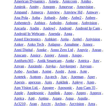
American Dynamics
,
Ameta
,
Amiccom
,
Amiko
,
Amirok
,
Amity
,
Amopm
,
Amorvue
,
Amovision
,
Ampand
,
Amsecu
,
Amview
,
Amview Hd
,
Amway
,
Ana Pola
,
Anba
,
Anbash
,
Anbe
,
Anbe2
,
Anben
,
Anbentech
,
Anbiux
,
Anbolm
,
Anbong
,
Anbvision
,
Ancarla
,
Andin
,
Andowl
,
Android
,
Android Ip Cam
,
Android Ip Webcam
,
Anenda
,
Anga
,
Angel Electronics
,
Anhkiet
,
Anjia
,
Anjiel
,
Anjvision
,
Anker
,
Anko Tech
,
Anlapus
,
Annahme
,
Annez
,
Anni Digital
,
Annke
,
Anno Zero Ltd
,
Anpviz
,
Anran
,
Anscam
,
Ansice
,
Ansjer
,
Anson
,
Anspo
,
Antifurto365
,
Antik Smartcam
,
Antkr
,
Antrica
,
Anv
,
Anvan
,
Anxinshi
,
Anyka
,
Anykeeper
,
Anysun
,
Aobo
,
Aochan
,
Aomg
,
Aoshi
,
Aosu
,
Aote
,
Aotetek
,
Aottom
,
Ap-tech
,
Apc
,
Apeman
,
Aper
,
Apexis
,
apexxus
,
Apix
,
Apklink
,
Apleye
,
Apm
,
Apn Vision Ltd.
,
Apogee
,
Aposonic
,
App Cam 35
,
Apple
,
Applesonic
,
Applink
,
Appo
,
Appro
,
Approx
,
Aprica
,
Apti
,
Aptina
,
Aqara
,
Aqua
,
Aquila
,
Ar3210
,
Aran
,
Arcctv
,
Archos
,
Arcvision
,
Area
,