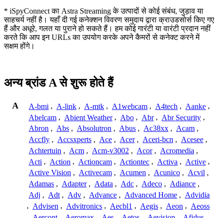
* iSpyConnect का Astra Streaming के उत्पादों से कोई संबंध, जुड़ाव या
साहचर्य नहीं है। यहाँ दी गई कनेक्शन विवरण समुदाय द्वारा क्राउडसोर्स किए गए
हैं और अधूरे, गलत या पुराने हो सकते हैं। हम कोई गारंटी या वारंटी प्रदान नहीं
करते कि आप इन URLs का उपयोग करके अपने कैमरों से कनेक्ट करने में
सक्षम होंगे।
अन्य ब्रांड A से शुरू होते हैं
A
A-bmi
,
A-link
,
A-mtk
,
A1webcam
,
A4tech
,
Aanke
,
Abelcam
,
Abient Weather
,
Abo
,
Abr
,
Abr Security
,
Abron
,
Abs
,
Absolutron
,
Abus
,
Ac38xx
,
Acam
,
Accfly
,
Accsxperts
,
Ace
,
Acer
,
Aceri-bcn
,
Acesee
,
Achtertuin
,
Acm
,
Acm-v3002
,
Acor
,
Acromedia
,
Acti
,
Action
,
Actioncam
,
Actiontec
,
Activa
,
Active
,
Active Vision
,
Activecam
,
Acumen
,
Acunico
,
Acvil
,
Adamas
,
Adapter
,
Adata
,
Adc
,
Adeco
,
Adiance
,
Adj
,
Adt
,
Adv
,
Advance
,
Advanced Home
,
Advidia
,
Advisen
,
Advitronics
,
Aecbl1
,
Aegis
,
Aeon
,
Aeoss
,
Aercont
,
Aeromax
,
Aes
,
Aetos
,
Aevision
,
Afidus
,