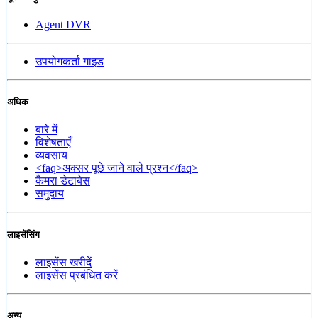
Agent DVR
उपयोगकर्ता गाइड
अधिक
बारे में
विशेषताएँ
व्यवसाय
<faq>अक्सर पूछे जाने वाले प्रश्न</faq>
कैमरा डेटाबेस
समुदाय
लाइसेंसिंग
लाइसेंस खरीदें
लाइसेंस प्रबंधित करें
अन्य