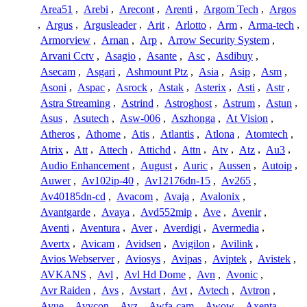
Area51
,
Arebi
,
Arecont
,
Arenti
,
Argom Tech
,
Argos
,
Argus
,
Argusleader
,
Arit
,
Arlotto
,
Arm
,
Arma-tech
,
Armorview
,
Arnan
,
Arp
,
Arrow Security System
,
Arvani Cctv
,
Asagio
,
Asante
,
Asc
,
Asdibuy
,
Asecam
,
Asgari
,
Ashmount Ptz
,
Asia
,
Asip
,
Asm
,
Asoni
,
Aspac
,
Asrock
,
Astak
,
Asterix
,
Asti
,
Astr
,
Astra Streaming
,
Astrind
,
Astroghost
,
Astrum
,
Astun
,
Asus
,
Asutech
,
Asw-006
,
Aszhonga
,
At Vision
,
Atheros
,
Athome
,
Atis
,
Atlantis
,
Atlona
,
Atomtech
,
Atrix
,
Att
,
Attech
,
Attichd
,
Attn
,
Atv
,
Atz
,
Au3
,
Audio Enhancement
,
August
,
Auric
,
Aussen
,
Autoip
,
Auwer
,
Av102ip-40
,
Av12176dn-15
,
Av265
,
Av40185dn-cd
,
Avacom
,
Avaja
,
Avalonix
,
Avantgarde
,
Avaya
,
Avd552mip
,
Ave
,
Avenir
,
Aventi
,
Aventura
,
Aver
,
Averdigi
,
Avermedia
,
Avertx
,
Avicam
,
Avidsen
,
Avigilon
,
Avilink
,
Avios Webserver
,
Aviosys
,
Avipas
,
Aviptek
,
Avistek
,
AVKANS
,
Avl
,
Avl Hd Dome
,
Avn
,
Avonic
,
Avr Raiden
,
Avs
,
Avstart
,
Avt
,
Avtech
,
Avtron
,
Avue
,
Avycon
,
Avz
,
Awfa-cam
,
Awow
,
Axenta
,