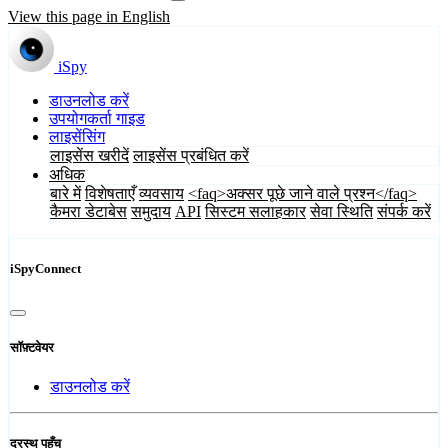
View this page in English
iSpy
डाउनलोड करें
उपयोगकर्ता गाइड
लाइसेंसिंग
लाइसेंस खरीदें
लाइसेंस प्रबंधित करें
अधिक
बारे में
विशेषताएँ
व्यवसाय
<faq>अक्सर पूछे जाने वाले प्रश्न</faq>
कैमरा डेटाबेस
समुदाय
API
सिस्टम सलाहकार
सेवा स्थिति
संपर्क करें
iSpyConnect
सॉफ़्टवेयर
डाउनलोड करें
दूरस्थ पहुँच