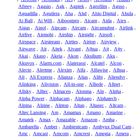
Afreey
,
Agasio
,
Agk
,
Agptek
,
Agrofilm
,
Agsso
,
Aguadilla
,
Aguilera
,
Aha
,
Ahd
,
Ahio Digital
,
Ahula
,
Ai Ball
,
Ai Wifi
,
Aiboostpro
,
Aicam
,
Aida
,
Aiex
,
Aigas
,
Ainol
,
Aipcam
,
Aircam
,
Aircamubnt
,
Airlink
,
Airlive
,
Airmobi
,
Airship
,
Airsight
,
Airsoft
,
Airspace
,
Airstream
,
Airties
,
Airtop
,
Airview
,
Airwave
,
Ait
,
Aitek
,
Aivant
,
Ajhua
,
Ajt
,
Ajtv
,
Akai
,
Akaso
,
Akeia
,
Akon
,
Aksilium
,
Aku
,
Akuvox
,
Alarm.com
,
Alaterassi
,
Alcatel
,
Alcon
,
Alecto
,
Alertme
,
Alexim
,
Alfa
,
Alfawise
,
Alhua
,
Ali
,
Ali Express
,
Alianza
,
Alias
,
Alibi
,
Aliendvr
,
Alinking
,
Alivision
,
All-in-one
,
Alliede
,
Allnet
,
Allsky
,
Alltec
,
Almacen
,
Alonma
,
Alp
,
Alpha
,
Alpha Power
,
Alphacam
,
Alphago
,
Alphatech
,
Alpina
,
Alpine
,
Alptop
,
Altan
,
Altasec
,
Altcam
,
Altec Lansing
,
Am
,
Amamax
,
Amano
,
Amarine
,
Amatek
,
Amax
,
Amazable
,
Amazon
,
Amba
,
Ambarella
,
Amber
,
Ambientcam
,
Ambyux Dual Cam
,
Amc
,
Amcast
,
Amcom
,
Amcrest
,
Amegia
,
Amera
,