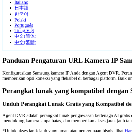
Italiano
日本語
한국어
Polski
Português
Tiếng Việt
中文(简体)
中文(繁體)
Panduan Pengaturan URL Kamera IP Sa
Konfigurasikan Samsung kamera IP Anda dengan Agent DVR. Perangk
memberikan opsi koneksi yang fleksibel di berbagai platform. Bai
Perangkat lunak yang kompatibel dengan
Unduh Perangkat Lunak Gratis yang Kompatibel d
Agent DVR adalah perangkat lunak pengawasan bertenaga AI gratis d
mendukung kamera tanpa batas, dan memberikan akses jarak jauh t
*Untuk akses jarak jauh yang aman atau penggunaan bisnis, lihat
Har