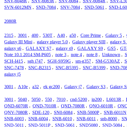
SNV-6048R
,
SNV-6083R
,
SNV-6084
,
SNV-6084R
,
SNV-L5
SVN-6012MN
,
SND-7084
,
SNV-7084
,
SND-5061
,
SND-L60
2080R
2315
,
3001
,
400
,
530T
,
A40
,
a50
,
Core Prime
,
Galaxy 5
,
Galaxy III Mini
,
galaxy player 5.0
,
Galaxy player SIII
,
galaxy S 
galaxy s6
,
GALAXY S7
,
galaxy s9
,
GALAXY S9
,
GS5
,
GT-
Note 10.1 2014 SM-P605
,
note 3
,
note 4
,
note 8
,
Unknown
,
S
SCH-I415
,
sgh i747
,
SGH-S959G
,
sm-g357
,
SM-G530AZ
,
SNC-7478
,
SNC-B2315
,
SNC-B5395
,
SNC-B5399
,
SND-70
galaxy j5
3001
,
A10e
,
a32
,
ek gc200
,
Galaxy j7
,
Galaxy S3
,
Galaxy S
3001
,
5040
,
5050
,
550
,
7010
,
cnd-5200
,
ip200
,
L6013R
,
QND-6070R
,
QND-7010R
,
QND-7080R
,
QNO-6010R
,
QNO
QNV-7080R
,
SDE-120
,
SN0-6084
,
SNB-5000P
,
SNB-6011N
SNB-6003
,
SNB-6004
,
SNB-6010
,
SNB-6011
,
snb-8000
,
SN
SND-5011
,
SND-5011P
,
SND-5061
,
SND5080
,
SND-5084
,