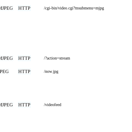
MJPEG
HTTP
/cgi-bin/video.cgi?msubmenu=mjpg
MJPEG
HTTP
/?action=stream
JPEG
HTTP
/now.jpg
MJPEG
HTTP
/videofeed