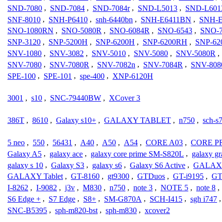
SND-7080
,
SND-7084
,
SND-7084r
,
SND-L5013
,
SND-L601
SNF-8010
,
SNH-P6410
,
snh-6440bn
,
SNH-E6411BN
,
SNH-
SNO-1080RN
,
SNO-5080R
,
SNO-6084R
,
SNO-6543
,
SNO-
SNP-3120
,
SNP-5200H
,
SNP-6200H
,
SNP-6200RH
,
SNP-62
SNV-1080
,
SNV-3082
,
SNV-5010
,
SNV-5080
,
SNV-5080R
,
SNV-7080
,
SNV-7080R
,
SNV-7082n
,
SNV-7084R
,
SNV-808
SPE-100
,
SPE-101
,
spe-400
,
XNP-6120H
3001
,
s10
,
SNC-79440BW
,
XCover 3
386T
,
8610
,
Galaxy s10+
,
GALAXY TABLET
,
n750
,
sch-s
5 neo
,
550
,
56431
,
A40
,
A50
,
A54
,
CORE A03
,
CORE P
Galaxy A5
,
galaxy ace
,
galaxy core prime SM-S820L
,
galaxy gr
galaxy s 10
,
Galaxy S3
,
galaxy s6
,
Galaxy S6 Active
,
GALAX
GALAXY Tablet
,
GT-8160
,
gt9300
,
GTDuos
,
GT-i9195
,
GT
I-8262
,
I-9082
,
j3v
,
M830
,
n750
,
note 3
,
NOTE 5
,
note 8
,
S6 Edge +
,
S7 Edge
,
S8+
,
SM-G870A
,
SCH-I415
,
sgh i747
SNC-B5395
,
sph-m820-bst
,
sph-m830
,
xcover2