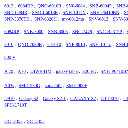
6013
,
6084RP
,
QNO-6010R
,
SN0-6084
,
SNB-6004P
,
SNB-
SND-6084R
,
SND-L6013R
,
SNH-1011N
,
SNH-P6410BN
,
S
SNP-3370TH
,
SNP-6320H
,
snv-6012mp
,
SNV-6013
,
SNV-6
6084RP
,
SNB-3000
,
SNB-6003
,
SNC-7478
,
SNC-B2315P
,
7010
,
QNO-7080R
,
snf7010
,
SNF-8010
,
SNH-1011n
,
SNH-
800 V
A 20
,
A70
,
DIWK41M
,
galaxy tab a
,
S20 FE
,
SNH-P6410B
A03s
,
SM-G530G
,
sm-a250f
,
SM-G900F
D910
,
Galaxy S2
,
Galaxy S2-1
,
GALAXY S7
,
GT-I9070
,
I-
SPH-L710T
DC-D353
,
SC-D353