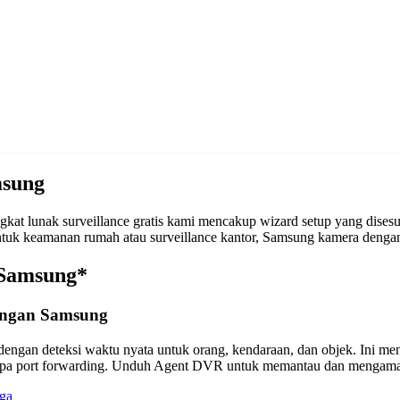
msung
at lunak surveillance gratis kami mencakup wizard setup yang dise
k untuk keamanan rumah atau surveillance kantor, Samsung kamera de
 Samsung*
engan Samsung
engan deteksi waktu nyata untuk orang, kendaraan, dan objek. Ini m
anpa port forwarding. Unduh Agent DVR untuk memantau dan mengama
ga