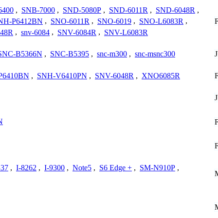
6400
,
SNB-7000
,
SND-5080P
,
SND-6011R
,
SND-6048R
,
NH-P6412BN
,
SNO-6011R
,
SNO-6019
,
SNO-L6083R
,
048R
,
snv-6084
,
SNV-6084R
,
SNV-L6083R
SNC-B5366N
,
SNC-B5395
,
snc-m300
,
snc-msnc300
P6410BN
,
SNH-V6410PN
,
SNV-6048R
,
XNO6085R
N
337
,
I-8262
,
I-9300
,
Note5
,
S6 Edge +
,
SM-N910P
,