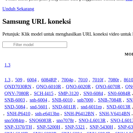
Unduh Sekarang
Samsung URL koneksi
Petunjuk: Klik model untuk menghasilkan URL koneksi video untu
MO
1.3
1.3
,
509
,
6004
,
6084RP
,
7004p
,
7010
,
7010f
,
7080r
,
861
QND7030RN
,
QNO-6010R
,
QNO-6020R
,
QNO-6070R
,
QN
QNV-7080R
,
SCH-I415
,
SMP-3120
,
SN0-6084
,
SN0-6084R
SNB-6003
,
snb-6004
,
SNB-6010
,
snb7000
,
SNB-7084R
,
SN
SND-5084
,
snd-5601
,
SND-6011R
,
snd-6011rp
,
SND-6013R
,
SNH-P6410
,
snh-e6413bn
,
SNH-P6412BN
,
SNH-V6414BN
sno5084rp
,
SNO6083R
,
sno7078r
,
SNO-L6013R
,
SNO-L601
SNP-3370/TH
,
SNP-5200H
,
SNP-5321
,
SNP-5430H
,
SNP-63