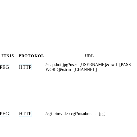
JENIS
PROTOKOL
URL
/snapshot.jpg?user=[USERNAME]&pwd=[PASS
JPEG
HTTP
WORD]&strm=[CHANNEL]
JPEG
HTTP
/cgi-bin/video.cgi?msubmenu=jpg