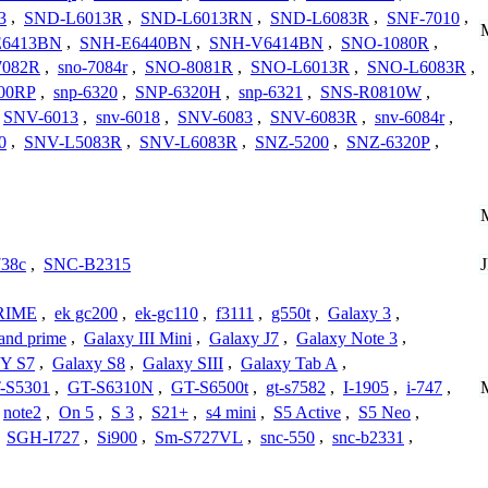
3
,
SND-L6013R
,
SND-L6013RN
,
SND-L6083R
,
SNF-7010
,
E6413BN
,
SNH-E6440BN
,
SNH-V6414BN
,
SNO-1080R
,
7082R
,
sno-7084r
,
SNO-8081R
,
SNO-L6013R
,
SNO-L6083R
,
00RP
,
snp-6320
,
SNP-6320H
,
snp-6321
,
SNS-R0810W
,
SNV-6013
,
snv-6018
,
SNV-6083
,
SNV-6083R
,
snv-6084r
,
0
,
SNV-L5083R
,
SNV-L6083R
,
SNZ-5200
,
SNZ-6320P
,
738c
,
SNC-B2315
RIME
,
ek gc200
,
ek-gc110
,
f3111
,
g550t
,
Galaxy 3
,
and prime
,
Galaxy III Mini
,
Galaxy J7
,
Galaxy Note 3
,
Y S7
,
Galaxy S8
,
Galaxy SIII
,
Galaxy Tab A
,
-S5301
,
GT-S6310N
,
GT-S6500t
,
gt-s7582
,
I-1905
,
i-747
,
note2
,
On 5
,
S 3
,
S21+
,
s4 mini
,
S5 Active
,
S5 Neo
,
,
SGH-I727
,
Si900
,
Sm-S727VL
,
snc-550
,
snc-b2331
,