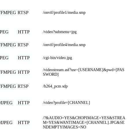
FFMPEG
RTSP
/onvif/profile1/media.smp
JPEG
HTTP
/video?submenu=jpg
FFMPEG
RTSP
/onvif/profile4/media.smp
JPEG
HTTP
/cgi-bin/video.jpg
/videostream.asf?usr=[USERNAME]&pwd=[PAS
FFMPEG
HTTP
SWORD]
FFMPEG
RTSP
/h264_pcm.sdp
MJPEG
HTTP
/video?profile=[CHANNEL]
/?&AUDIO=YES&CHOPIMAGE=YES&STREA
MJPEG
HTTP
M=YES&WANTIMAGE=[CHANNEL].JPG&SE
NDEMPTYIMAGES=NO