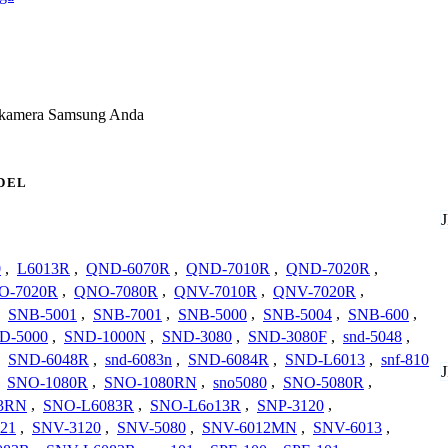
k kamera Samsung Anda
DEL
0
,
L6013R
,
QND-6070R
,
QND-7010R
,
QND-7020R
,
O-7020R
,
QNO-7080R
,
QNV-7010R
,
QNV-7020R
,
,
SNB-5001
,
SNB-7001
,
SNB-5000
,
SNB-5004
,
SNB-600
,
D-5000
,
SND-1000N
,
SND-3080
,
SND-3080F
,
snd-5048
,
,
SND-6048R
,
snd-6083n
,
SND-6084R
,
SND-L6013
,
snf-810
,
SNO-1080R
,
SNO-1080RN
,
sno5080
,
SNO-5080R
,
3RN
,
SNO-L6083R
,
SNO-L6o13R
,
SNP-3120
,
21
,
SNV-3120
,
SNV-5080
,
SNV-6012MN
,
SNV-6013
,