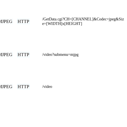
/GetData.cgi?CH=[CHANNEL]&Codec=jpeg&Siz
MJPEG
HTTP
e=[WIDTH]x[HEIGHT]
MJPEG
HTTP
/video?submenu=mjpg
MJPEG
HTTP
/video