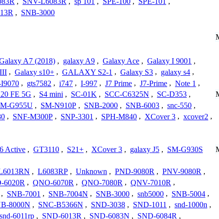
083R
,
SNV-L6083R
,
sp 101
,
SPE-100
,
SPE-101
,
13R
,
SNB-3000
Galaxy A7 (2018)
,
galaxy A9
,
Galaxy Ace
,
Galaxy I 9001
,
III
,
Galaxy s10+
,
GALAXY S2-1
,
Galaxy S3
,
galaxy s4
,
I9070
,
gts7582
,
i747
,
I-997
,
J7 Prime
,
J7-Prime
,
Note 1
,
20 FE 5G
,
S4 mini
,
SC-01K
,
SCC-C6325N
,
SC-D353
,
SM-G955U
,
SM-N910P
,
SNB-2000
,
SNB-6003
,
snc-550
,
80
,
SNF-M300P
,
SNP-3301
,
SPH-M840
,
XCover 3
,
xcover2
,
6 Active
,
GT3110
,
S21+
,
XCover 3
,
galaxy J5
,
SM-G930S
L6013RN
,
L6083RP
,
Unknown
,
PND-9080R
,
PNV-9080R
,
-6020R
,
QNO-6070R
,
QNO-7080R
,
QNV-7010R
,
,
SNB-7001
,
SNB-7004N
,
SNB-3000
,
snb5000
,
SNB-5004
,
B-8000N
,
SNC-B5366N
,
SND-3038
,
SND-1011
,
snd-1000n
,
snd-6011rp
,
SND-6013R
,
SND-6083N
,
SND-6084R
,