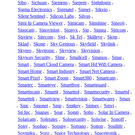
Sibo
,
Sichuan
,
Siemens
,
Siepem
,
Sightlogix
,
Sigma Electronics
,
Sigmatel
,
Signet
,
Sikvio
,
Silent Sentinel
,
Silicon Labs
,
Silvus
,
Simi Ip Camera Viewer
,
Simicam
,
Simshine
,
Sineoji
,
Sinocam
,
Sinovision
,
Sionyx
,
Sip
,
Siqura
,
Siricom
,
Sisview
,
Sitecom
,
Sjet
,
Sk Tel
,
Skilleye
,
Skjm
,
Sklad
,
Skone
,
Sky Genious
,
Skyfield
,
Skylink
,
Skyreo
,
Skytronic
,
Skyview
,
Skyvision
,
Skyway Security
,
Sline
,
Smallcell
,
Smanos
,
Smar
,
Smart
,
Smart Cloud Camera
,
Smart Hd Wifi Camera
,
Smart Home
,
Smart Industry
,
Smart Net Camera
,
Smart Pixel
,
Smart Zoom
,
Smart380
,
Smartcam
,
Smartec
,
Smarteye
,
Smartfrog
,
Smartguard
,
Smartiscam
,
Smartit
,
Smartrol
,
Smartsecurity
,
Smartsf
,
Smarttek
,
Smartview
,
Smartvision
,
Smartwares
,
Smax
,
Smc
,
Smonet
,
Smp
,
Smtkey
,
Smtsec
,
Smvi
,
Sn Ipc
,
Snapav
,
Soar
,
Soggi
,
Soho
,
Solar Ip Camera
,
Solarcam
,
Soleratec
,
Solosecurity
,
Solwise
,
Sonoff
,
Sony
,
Soohao
,
Soospy
,
Sorrano
,
Sotion
,
Soullife
,
Sovmiku
,
Sozo
,
Space Technology
,
Spacetronik
,