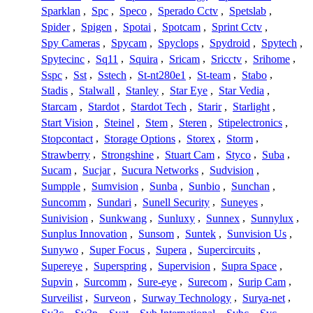
Sparklan
,
Spc
,
Speco
,
Sperado Cctv
,
Spetslab
,
Spider
,
Spigen
,
Spotai
,
Spotcam
,
Sprint Cctv
,
Spy Cameras
,
Spycam
,
Spyclops
,
Spydroid
,
Spytech
,
Spytecinc
,
Sq11
,
Squira
,
Sricam
,
Sricctv
,
Srihome
,
Sspc
,
Sst
,
Sstech
,
St-nt280e1
,
St-team
,
Stabo
,
Stadis
,
Stalwall
,
Stanley
,
Star Eye
,
Star Vedia
,
Starcam
,
Stardot
,
Stardot Tech
,
Starir
,
Starlight
,
Start Vision
,
Steinel
,
Stem
,
Steren
,
Stipelectronics
,
Stopcontact
,
Storage Options
,
Storex
,
Storm
,
Strawberry
,
Strongshine
,
Stuart Cam
,
Styco
,
Suba
,
Sucam
,
Sucjar
,
Sucura Networks
,
Sudvision
,
Sumpple
,
Sumvision
,
Sunba
,
Sunbio
,
Sunchan
,
Suncomm
,
Sundari
,
Sunell Security
,
Suneyes
,
Sunivision
,
Sunkwang
,
Sunluxy
,
Sunnex
,
Sunnylux
,
Sunplus Innovation
,
Sunsom
,
Suntek
,
Sunvision Us
,
Sunywo
,
Super Focus
,
Supera
,
Supercircuits
,
Supereye
,
Superspring
,
Supervision
,
Supra Space
,
Supvin
,
Surcomm
,
Sure-eye
,
Surecom
,
Surip Cam
,
Surveilist
,
Surveon
,
Surway Technology
,
Surya-net
,