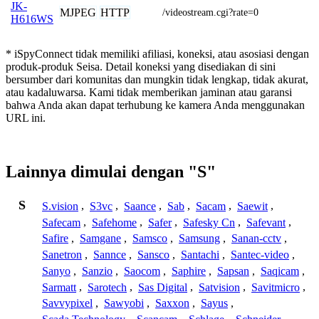
JK-
MJPEG
HTTP
/videostream.cgi?rate=0
H616WS
* iSpyConnect tidak memiliki afiliasi, koneksi, atau asosiasi dengan
produk-produk Seisa. Detail koneksi yang disediakan di sini
bersumber dari komunitas dan mungkin tidak lengkap, tidak akurat,
atau kadaluwarsa. Kami tidak memberikan jaminan atau garansi
bahwa Anda akan dapat terhubung ke kamera Anda menggunakan
URL ini.
Lainnya dimulai dengan "S"
S
S.vision
,
S3vc
,
Saance
,
Sab
,
Sacam
,
Saewit
,
Safecam
,
Safehome
,
Safer
,
Safesky Cn
,
Safevant
,
Safire
,
Samgane
,
Samsco
,
Samsung
,
Sanan-cctv
,
Sanetron
,
Sannce
,
Sansco
,
Santachi
,
Santec-video
,
Sanyo
,
Sanzio
,
Saocom
,
Saphire
,
Sapsan
,
Saqicam
,
Sarmatt
,
Sarotech
,
Sas Digital
,
Satvision
,
Savitmicro
,
Savvypixel
,
Sawyobi
,
Saxxon
,
Sayus
,