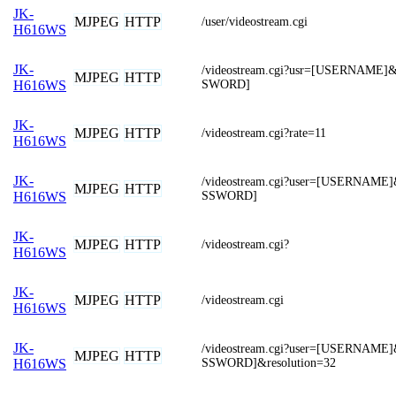
JK-
MJPEG
HTTP
/user/videostream.cgi
H616WS
JK-
/videostream.cgi?usr=[USERNAME
MJPEG
HTTP
SWORD]
H616WS
JK-
MJPEG
HTTP
/videostream.cgi?rate=11
H616WS
JK-
/videostream.cgi?user=[USERNAME
MJPEG
HTTP
SSWORD]
H616WS
JK-
MJPEG
HTTP
/videostream.cgi?
H616WS
JK-
MJPEG
HTTP
/videostream.cgi
H616WS
JK-
/videostream.cgi?user=[USERNAME
MJPEG
HTTP
SSWORD]&resolution=32
H616WS