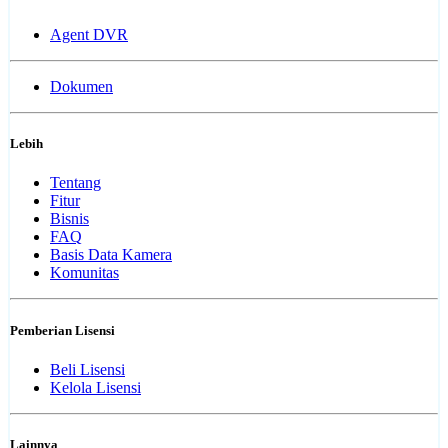
Agent DVR
Dokumen
Lebih
Tentang
Fitur
Bisnis
FAQ
Basis Data Kamera
Komunitas
Pemberian Lisensi
Beli Lisensi
Kelola Lisensi
Lainnya