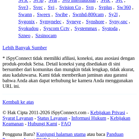
Sv3c
,
Sv3p
,
Svat
,
Svb International
,
Svbc
,
Svc
,
Sve3
,
Svec
,
Svi
,
Svision Co
,
Svn
,
Svplus
,
Sw360
,
Swann
,
Sweex
,
Swibe
,
Swnhd-800cam
,
Sy2l
,
Sygonix
,
Symynelec
,
Syneye
,
Synshore
,
Syny-snc
,
Syokudou
,
Syscom Cctv
,
Systemmax
,
Systoda
,
Szneo
,
Szsinocam
Lebih Banyak Sumber
* iSpyConnect tidak memiliki afiliasi, koneksi, atau asosiasi dengan
produk-produk Seisa. Detail koneksi yang disediakan di sini
bersumber dari komunitas dan mungkin tidak lengkap, tidak akurat,
atau kadaluwarsa. Kami tidak memberikan jaminan atau garansi
bahwa Anda akan dapat terhubung ke kamera Anda menggunakan
URL ini.
Kembali ke atas
© Hak Cipta 2011-2026 iSpyConnect.com -
Kebijakan Privasi
-
Syarat Layanan
-
Status Layanan
-
Informasi Hukum
-
Kebijakan
Keamanan
-
Hubungi Kami
-
FAQ
Pengguna Baru?
Kunjungi halaman utama
atau baca
Panduan