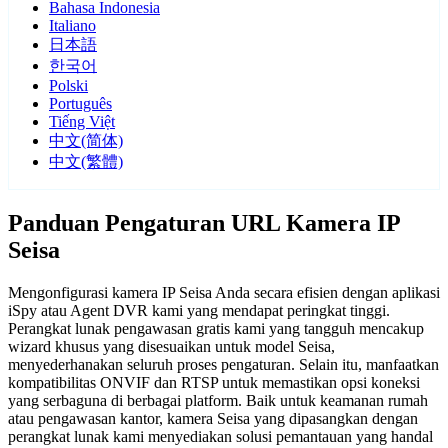
Bahasa Indonesia
Italiano
日本語
한국어
Polski
Português
Tiếng Việt
中文(简体)
中文(繁體)
Panduan Pengaturan URL Kamera IP
Seisa
Mengonfigurasi kamera IP Seisa Anda secara efisien dengan aplikasi
iSpy atau Agent DVR kami yang mendapat peringkat tinggi.
Perangkat lunak pengawasan gratis kami yang tangguh mencakup
wizard khusus yang disesuaikan untuk model Seisa,
menyederhanakan seluruh proses pengaturan. Selain itu, manfaatkan
kompatibilitas ONVIF dan RTSP untuk memastikan opsi koneksi
yang serbaguna di berbagai platform. Baik untuk keamanan rumah
atau pengawasan kantor, kamera Seisa yang dipasangkan dengan
perangkat lunak kami menyediakan solusi pemantauan yang handal