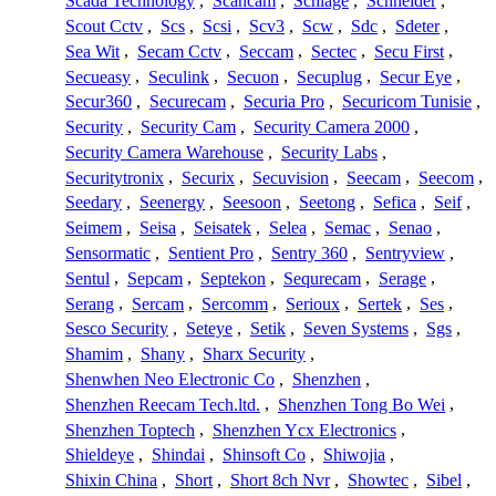
Scada Technology
,
Scancam
,
Schlage
,
Schneider
,
Scout Cctv
,
Scs
,
Scsi
,
Scv3
,
Scw
,
Sdc
,
Sdeter
,
Sea Wit
,
Secam Cctv
,
Seccam
,
Sectec
,
Secu First
,
Secueasy
,
Seculink
,
Secuon
,
Secuplug
,
Secur Eye
,
Secur360
,
Securecam
,
Securia Pro
,
Securicom Tunisie
,
Security
,
Security Cam
,
Security Camera 2000
,
Security Camera Warehouse
,
Security Labs
,
Securitytronix
,
Securix
,
Secuvision
,
Seecam
,
Seecom
,
Seedary
,
Seenergy
,
Seesoon
,
Seetong
,
Sefica
,
Seif
,
Seimem
,
Seisa
,
Seisatek
,
Selea
,
Semac
,
Senao
,
Sensormatic
,
Sentient Pro
,
Sentry 360
,
Sentryview
,
Sentul
,
Sepcam
,
Septekon
,
Sequrecam
,
Serage
,
Serang
,
Sercam
,
Sercomm
,
Serioux
,
Sertek
,
Ses
,
Sesco Security
,
Seteye
,
Setik
,
Seven Systems
,
Sgs
,
Shamim
,
Shany
,
Sharx Security
,
Shenwhen Neo Electronic Co
,
Shenzhen
,
Shenzhen Reecam Tech.ltd.
,
Shenzhen Tong Bo Wei
,
Shenzhen Toptech
,
Shenzhen Ycx Electronics
,
Shieldeye
,
Shindai
,
Shinsoft Co
,
Shiwojia
,
Shixin China
,
Short
,
Short 8ch Nvr
,
Showtec
,
Sibel
,