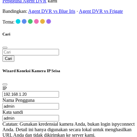
Pengguna Agent DVR
kami
Bandingkan:
Agent DVR vs Blue Iris
·
Agent DVR vs Frigate
Tema:
Cari
Cari
Wizard Koneksi Kamera IP Seisa
IP
Nama Pengguna
Kata sandi
Catatan: Gunakan kredensial kamera Anda, bukan login ispyconnect
Anda. Detail ini hanya digunakan secara lokal untuk menghasilkan
URL Anda dan tidak dikirimkan ke server kami.