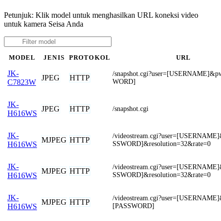
Petunjuk: Klik model untuk menghasilkan URL koneksi video
untuk kamera Seisa Anda
MODEL
JENIS
PROTOKOL
URL
JK-
/snapshot.cgi?user=[USERNAME]&
JPEG
HTTP
WORD]
C7823W
JK-
JPEG
HTTP
/snapshot.cgi
H616WS
JK-
/videostream.cgi?user=[USERNAME
MJPEG
HTTP
SSWORD]&resolution=32&rate=0
H616WS
JK-
/videostream.cgi?user=[USERNAME
MJPEG
HTTP
SSWORD]&resolution=32&rate=0
H616WS
JK-
/videostream.cgi?user=[USERNAME]
MJPEG
HTTP
[PASSWORD]
H616WS