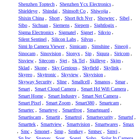
Shenzhen Toptech
,
Shenzhen Ycx Electronics
,
Shieldeye
,
Shindai
,
Shinsoft Co
,
Shiwojia
,
Shixin China
,
Short
,
Short 8ch Nvr
,
Showtec
,
Sibel
,
Sibo
,
Sichuan
,
Siemens
,
Siepem
,
Sightlogix
,
Sigma Electronics
,
Sigmatel
,
Signet
,
Sikvio
,
Silent Sentinel
,
Silicon Labs
,
Silvus
,
Simi Ip Camera Viewer
,
Simicam
,
Simshine
,
Sineoji
,
Sinocam
,
Sinovision
,
Sionyx
,
Sip
,
Siqura
,
Siricom
,
Sisview
,
Sitecom
,
Sjet
,
Sk Tel
,
Skilleye
,
Skjm
,
Sklad
,
Skone
,
Sky Genious
,
Skyfield
,
Skylink
,
Skyreo
,
Skytronic
,
Skyview
,
Skyvision
,
Skyway Security
,
Sline
,
Smallcell
,
Smanos
,
Smar
,
Smart
,
Smart Cloud Camera
,
Smart Hd Wifi Camera
,
Smart Home
,
Smart Industry
,
Smart Net Camera
,
Smart Pixel
,
Smart Zoom
,
Smart380
,
Smartcam
,
Smartec
,
Smarteye
,
Smartfrog
,
Smartguard
,
Smartiscam
,
Smartit
,
Smartrol
,
Smartsecurity
,
Smartsf
,
Smarttek
,
Smartview
,
Smartvision
,
Smartwares
,
Smax
,
Smc
,
Smonet
,
Smp
,
Smtkey
,
Smtsec
,
Smvi
,
Sn Ipc
,
Snapav
,
Soar
,
Soggi
,
Soho
,
Solar Ip Camera
,