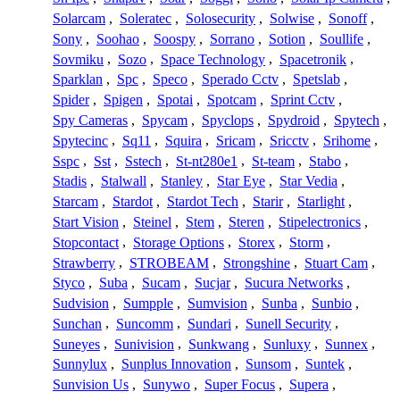
Solarcam
,
Soleratec
,
Solosecurity
,
Solwise
,
Sonoff
,
Sony
,
Soohao
,
Soospy
,
Sorrano
,
Sotion
,
Soullife
,
Sovmiku
,
Sozo
,
Space Technology
,
Spacetronik
,
Sparklan
,
Spc
,
Speco
,
Sperado Cctv
,
Spetslab
,
Spider
,
Spigen
,
Spotai
,
Spotcam
,
Sprint Cctv
,
Spy Cameras
,
Spycam
,
Spyclops
,
Spydroid
,
Spytech
,
Spytecinc
,
Sq11
,
Squira
,
Sricam
,
Sricctv
,
Srihome
,
Sspc
,
Sst
,
Sstech
,
St-nt280e1
,
St-team
,
Stabo
,
Stadis
,
Stalwall
,
Stanley
,
Star Eye
,
Star Vedia
,
Starcam
,
Stardot
,
Stardot Tech
,
Starir
,
Starlight
,
Start Vision
,
Steinel
,
Stem
,
Steren
,
Stipelectronics
,
Stopcontact
,
Storage Options
,
Storex
,
Storm
,
Strawberry
,
STROBEAM
,
Strongshine
,
Stuart Cam
,
Styco
,
Suba
,
Sucam
,
Sucjar
,
Sucura Networks
,
Sudvision
,
Sumpple
,
Sumvision
,
Sunba
,
Sunbio
,
Sunchan
,
Suncomm
,
Sundari
,
Sunell Security
,
Suneyes
,
Sunivision
,
Sunkwang
,
Sunluxy
,
Sunnex
,
Sunnylux
,
Sunplus Innovation
,
Sunsom
,
Suntek
,
Sunvision Us
,
Sunywo
,
Super Focus
,
Supera
,