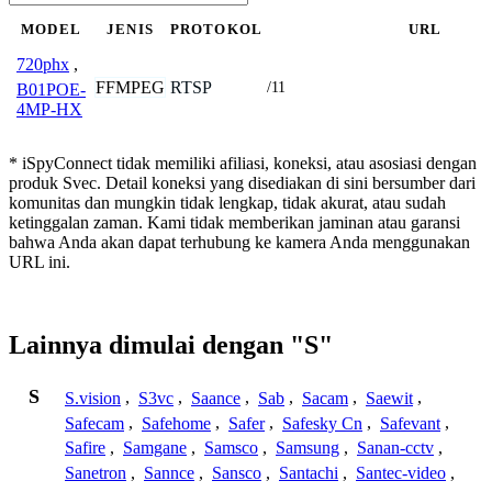
MODEL
JENIS
PROTOKOL
URL
720phx
,
FFMPEG
RTSP
/11
B01POE-
4MP-HX
* iSpyConnect tidak memiliki afiliasi, koneksi, atau asosiasi dengan
produk Svec. Detail koneksi yang disediakan di sini bersumber dari
komunitas dan mungkin tidak lengkap, tidak akurat, atau sudah
ketinggalan zaman. Kami tidak memberikan jaminan atau garansi
bahwa Anda akan dapat terhubung ke kamera Anda menggunakan
URL ini.
Lainnya dimulai dengan "S"
S
S.vision
,
S3vc
,
Saance
,
Sab
,
Sacam
,
Saewit
,
Safecam
,
Safehome
,
Safer
,
Safesky Cn
,
Safevant
,
Safire
,
Samgane
,
Samsco
,
Samsung
,
Sanan-cctv
,
Sanetron
,
Sannce
,
Sansco
,
Santachi
,
Santec-video
,