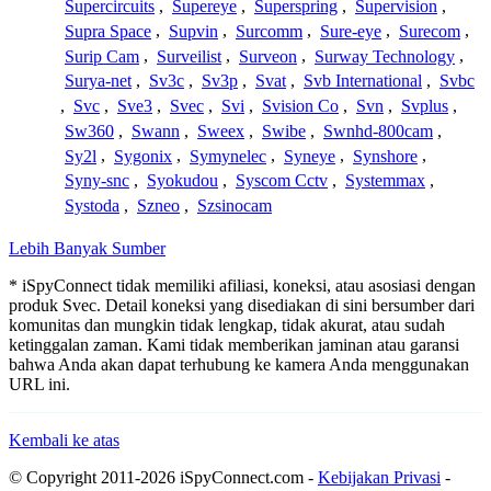
Supercircuits
,
Supereye
,
Superspring
,
Supervision
,
Supra Space
,
Supvin
,
Surcomm
,
Sure-eye
,
Surecom
,
Surip Cam
,
Surveilist
,
Surveon
,
Surway Technology
,
Surya-net
,
Sv3c
,
Sv3p
,
Svat
,
Svb International
,
Svbc
,
Svc
,
Sve3
,
Svec
,
Svi
,
Svision Co
,
Svn
,
Svplus
,
Sw360
,
Swann
,
Sweex
,
Swibe
,
Swnhd-800cam
,
Sy2l
,
Sygonix
,
Symynelec
,
Syneye
,
Synshore
,
Syny-snc
,
Syokudou
,
Syscom Cctv
,
Systemmax
,
Systoda
,
Szneo
,
Szsinocam
Lebih Banyak Sumber
* iSpyConnect tidak memiliki afiliasi, koneksi, atau asosiasi dengan
produk Svec. Detail koneksi yang disediakan di sini bersumber dari
komunitas dan mungkin tidak lengkap, tidak akurat, atau sudah
ketinggalan zaman. Kami tidak memberikan jaminan atau garansi
bahwa Anda akan dapat terhubung ke kamera Anda menggunakan
URL ini.
Kembali ke atas
© Copyright 2011-2026 iSpyConnect.com -
Kebijakan Privasi
-