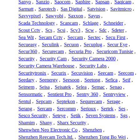
Sanyo
,
Sanzio
,
Saocom
,
Saphire
,
Sapsan
,
Saqicam
,
Sarmatt
,
Sarotech
,
Sas Digital
,
Satvision
,
Savitmicro
,
Savvypixel
,
Sawyobi
,
Saxxon
,
Sayus
,
Scada Technology
,
Scancam
,
Schlage
,
Schneider
,
Scout Cctv
,
Scs
,
Scsi
,
Scv3
,
Scw
,
Sdc
,
Sdeter
,
Sea Wit
,
Secam Cctv
,
Seccam
,
Sectec
,
Secu First
,
Secueasy
,
Seculink
,
Secuon
,
Secuplug
,
Secur Eye
,
Secur360
,
Securecam
,
Securia Pro
,
Securicom Tunisie
,
Security
,
Security Cam
,
Security Camera 2000
,
Security Camera Warehouse
,
Security Labs
,
Securitytronix
,
Securix
,
Secuvision
,
Seecam
,
Seecom
,
Seedary
,
Seenergy
,
Seesoon
,
Seetong
,
Sefica
,
Seif
,
Seimem
,
Seisa
,
Seisatek
,
Selea
,
Semac
,
Senao
,
Sensormatic
,
Sentient Pro
,
Sentry 360
,
Sentryview
,
Sentul
,
Sepcam
,
Septekon
,
Sequrecam
,
Serage
,
Serang
,
Sercam
,
Sercomm
,
Serioux
,
Sertek
,
Ses
,
Sesco Security
,
Seteye
,
Setik
,
Seven Systems
,
Sgs
,
Shamim
,
Shany
,
Sharx Security
,
Shenwhen Neo Electronic Co
,
Shenzhen
,
Shenzhen Reecam Tech.ltd.
,
Shenzhen Tong Bo Wei
,