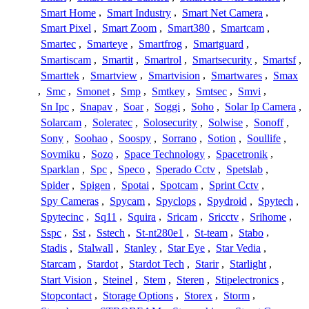
Smart Home
,
Smart Industry
,
Smart Net Camera
,
Smart Pixel
,
Smart Zoom
,
Smart380
,
Smartcam
,
Smartec
,
Smarteye
,
Smartfrog
,
Smartguard
,
Smartiscam
,
Smartit
,
Smartrol
,
Smartsecurity
,
Smartsf
,
Smarttek
,
Smartview
,
Smartvision
,
Smartwares
,
Smax
,
Smc
,
Smonet
,
Smp
,
Smtkey
,
Smtsec
,
Smvi
,
Sn Ipc
,
Snapav
,
Soar
,
Soggi
,
Soho
,
Solar Ip Camera
,
Solarcam
,
Soleratec
,
Solosecurity
,
Solwise
,
Sonoff
,
Sony
,
Soohao
,
Soospy
,
Sorrano
,
Sotion
,
Soullife
,
Sovmiku
,
Sozo
,
Space Technology
,
Spacetronik
,
Sparklan
,
Spc
,
Speco
,
Sperado Cctv
,
Spetslab
,
Spider
,
Spigen
,
Spotai
,
Spotcam
,
Sprint Cctv
,
Spy Cameras
,
Spycam
,
Spyclops
,
Spydroid
,
Spytech
,
Spytecinc
,
Sq11
,
Squira
,
Sricam
,
Sricctv
,
Srihome
,
Sspc
,
Sst
,
Sstech
,
St-nt280e1
,
St-team
,
Stabo
,
Stadis
,
Stalwall
,
Stanley
,
Star Eye
,
Star Vedia
,
Starcam
,
Stardot
,
Stardot Tech
,
Starir
,
Starlight
,
Start Vision
,
Steinel
,
Stem
,
Steren
,
Stipelectronics
,
Stopcontact
,
Storage Options
,
Storex
,
Storm
,