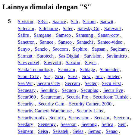
Lainnya dimulai dengan "S"
S
S.vision
,
S3vc
,
Saance
,
Sab
,
Sacam
,
Saewit
,
Safecam
,
Safehome
,
Safer
,
Safesky Cn
,
Safevant
,
Safire
,
Samgane
,
Samsco
,
Samsung
,
Sanan-cctv
,
Sanetron
,
Sannce
,
Sansco
,
Santachi
,
Santec-video
,
Sanyo
,
Sanzio
,
Saocom
,
Saphire
,
Sapsan
,
Saqicam
,
Sarmatt
,
Sarotech
,
Sas Digital
,
Satvision
,
Savitmicro
,
Savvypixel
,
Sawyobi
,
Saxxon
,
Sayus
,
Scada Technology
,
Scancam
,
Schlage
,
Schneider
,
Scout Cctv
,
Scs
,
Scsi
,
Scv3
,
Scw
,
Sdc
,
Sdeter
,
Sea Wit
,
Secam Cctv
,
Seccam
,
Sectec
,
Secu First
,
Secueasy
,
Seculink
,
Secuon
,
Secuplug
,
Secur Eye
,
Secur360
,
Securecam
,
Securia Pro
,
Securicom Tunisie
,
Security
,
Security Cam
,
Security Camera 2000
,
Security Camera Warehouse
,
Security Labs
,
Securitytronix
,
Securix
,
Secuvision
,
Seecam
,
Seecom
,
Seedary
,
Seenergy
,
Seesoon
,
Seetong
,
Sefica
,
Seif
,
Seimem
,
Seisa
,
Seisatek
,
Selea
,
Semac
,
Senao
,