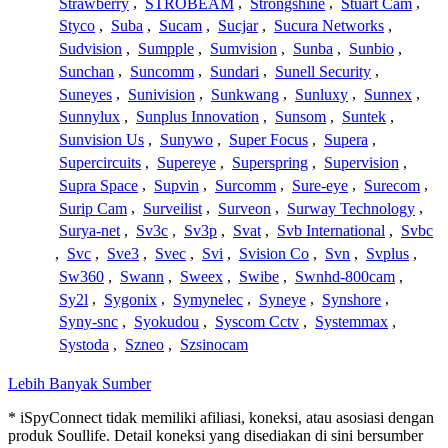
Strawberry
,
STROBEAM
,
Strongshine
,
Stuart Cam
,
Styco
,
Suba
,
Sucam
,
Sucjar
,
Sucura Networks
,
Sudvision
,
Sumpple
,
Sumvision
,
Sunba
,
Sunbio
,
Sunchan
,
Suncomm
,
Sundari
,
Sunell Security
,
Suneyes
,
Sunivision
,
Sunkwang
,
Sunluxy
,
Sunnex
,
Sunnylux
,
Sunplus Innovation
,
Sunsom
,
Suntek
,
Sunvision Us
,
Sunywo
,
Super Focus
,
Supera
,
Supercircuits
,
Supereye
,
Superspring
,
Supervision
,
Supra Space
,
Supvin
,
Surcomm
,
Sure-eye
,
Surecom
,
Surip Cam
,
Surveilist
,
Surveon
,
Surway Technology
,
Surya-net
,
Sv3c
,
Sv3p
,
Svat
,
Svb International
,
Svbc
,
Svc
,
Sve3
,
Svec
,
Svi
,
Svision Co
,
Svn
,
Svplus
,
Sw360
,
Swann
,
Sweex
,
Swibe
,
Swnhd-800cam
,
Sy2l
,
Sygonix
,
Symynelec
,
Syneye
,
Synshore
,
Syny-snc
,
Syokudou
,
Syscom Cctv
,
Systemmax
,
Systoda
,
Szneo
,
Szsinocam
Lebih Banyak Sumber
* iSpyConnect tidak memiliki afiliasi, koneksi, atau asosiasi dengan
produk Soullife. Detail koneksi yang disediakan di sini bersumber