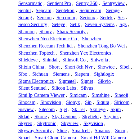
Sensormatic
,
Sentient Pro
,
Sentry 360
,
Sentryview
,
Sentul
,
Sepcam
,
Septekon
,
Sequrecam
,
Serage
,
Serang
,
Sercam
,
Sercomm
,
Serioux
,
Sertek
,
Ses
,
Sesco Security
,
Seteye
,
Setik
,
Seven Systems
,
Sgs
,
Shamim
,
Shany
,
Sharx Security
,
Shenwhen Neo Electronic Co
,
Shenzhen
,
Shenzhen Reecam Tech.ltd.
,
Shenzhen Tong Bo Wei
,
Shenzhen Toptech
,
Shenzhen Ycx Electronics
,
Shieldeye
,
Shindai
,
Shinsoft Co
,
Shiwojia
,
Shixin China
,
Short
,
Short 8ch Nvr
,
Showtec
,
Sibel
,
Sibo
,
Sichuan
,
Siemens
,
Siepem
,
Sightlogix
,
Sigma Electronics
,
Sigmatel
,
Signet
,
Sikvio
,
Silent Sentinel
,
Silicon Labs
,
Silvus
,
Simi Ip Camera Viewer
,
Simicam
,
Simshine
,
Sineoji
,
Sinocam
,
Sinovision
,
Sionyx
,
Sip
,
Siqura
,
Siricom
,
Sisview
,
Sitecom
,
Sjet
,
Sk Tel
,
Skilleye
,
Skjm
,
Sklad
,
Skone
,
Sky Genious
,
Skyfield
,
Skylink
,
Skyreo
,
Skytronic
,
Skyview
,
Skyvision
,
Skyway Security
,
Sline
,
Smallcell
,
Smanos
,
Smar
,
Smart
,
Smart Cloud Camera
,
Smart Hd Wifi Camera
,