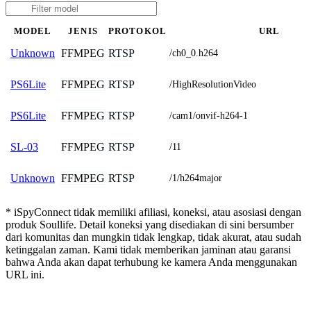
MODEL
JENIS
PROTOKOL
URL
FFMPEG
RTSP
Unknown
/ch0_0.h264
FFMPEG
RTSP
PS6Lite
/HighResolutionVideo
FFMPEG
RTSP
PS6Lite
/cam1/onvif-h264-1
FFMPEG
RTSP
SL-03
/11
FFMPEG
RTSP
Unknown
/1/h264major
* iSpyConnect tidak memiliki afiliasi, koneksi, atau asosiasi dengan
produk Soullife. Detail koneksi yang disediakan di sini bersumber
dari komunitas dan mungkin tidak lengkap, tidak akurat, atau sudah
ketinggalan zaman. Kami tidak memberikan jaminan atau garansi
bahwa Anda akan dapat terhubung ke kamera Anda menggunakan
URL ini.