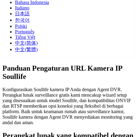
Bahasa Indonesia
Italiano
日本語
한국어
Polski
Português
Tiếng Việt
中文(简体)
中文(繁體)
Panduan Pengaturan URL Kamera IP
Soullife
Konfigurasikan Soullife kamera IP Anda dengan Agent DVR.
Perangkat lunak surveillance gratis kami mencakup wizard setup
yang disesuaikan untuk model Soullife, dan kompatibilitas ONVIF
dan RTSP memberikan opsi koneksi yang fleksibel di berbagai
platform. Baik untuk keamanan rumah atau surveillance kantor,
Soullife kamera dengan Agent DVR menyediakan monitoring yang
andal dan aman.
Perangkat lunak yang kompatibel dengan