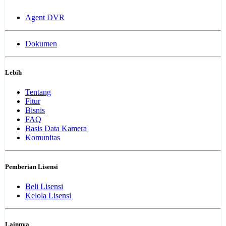
Agent DVR
Dokumen
Lebih
Tentang
Fitur
Bisnis
FAQ
Basis Data Kamera
Komunitas
Pemberian Lisensi
Beli Lisensi
Kelola Lisensi
Lainnya