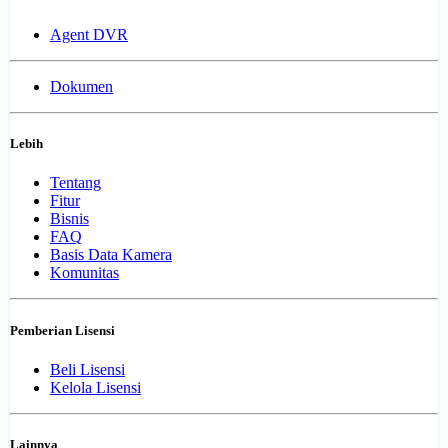
Agent DVR
Dokumen
Lebih
Tentang
Fitur
Bisnis
FAQ
Basis Data Kamera
Komunitas
Pemberian Lisensi
Beli Lisensi
Kelola Lisensi
Lainnya