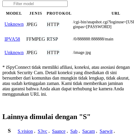
MODEL
JENIS
PROTOKOL
URL
/cgi-bin/snapshot.cgi?loginuse=
Unknown
JPEG
HTTP
ginpas=[PASSWORD]
FFMPEG
RTSP
IPVA58
/0/888888:888888/main
JPEG
HTTP
Unknown
/image.jpg
* iSpyConnect tidak memiliki afiliasi, koneksi, atau asosiasi dengan
produk Security Cam. Detail koneksi yang disediakan di sini
bersumber dari komunitas dan mungkin tidak lengkap, tidak akurat,
atau sudah ketinggalan zaman. Kami tidak memberikan jaminan
atau garansi bahwa Anda akan dapat terhubung ke kamera Anda
menggunakan URL ini.
Lainnya dimulai dengan "S"
S
S.vision
,
S3vc
,
Saance
,
Sab
,
Sacam
,
Saewit
,