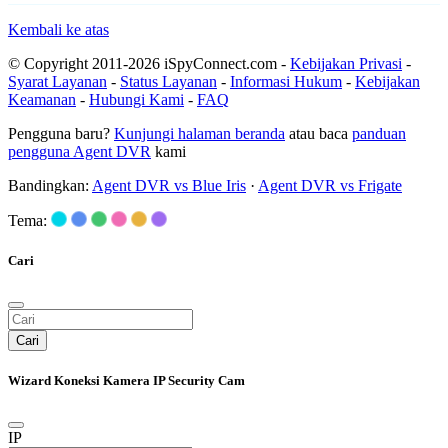
Kembali ke atas
© Copyright 2011-2026 iSpyConnect.com -
Kebijakan Privasi
-
Syarat Layanan
-
Status Layanan
-
Informasi Hukum
-
Kebijakan
Keamanan
-
Hubungi Kami
-
FAQ
Pengguna baru?
Kunjungi halaman beranda
atau baca
panduan
pengguna Agent DVR
kami
Bandingkan:
Agent DVR vs Blue Iris
·
Agent DVR vs Frigate
Tema:
Cari
Cari
Wizard Koneksi Kamera IP Security Cam
IP