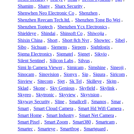
Shamim
,
Shany
,
Sharx Security
,
Shenwhen Neo Electronic Co
,
Shenzhen
,
Shenzhen Reecam Tech.ltd.
,
Shenzhen Tong Bo Wei
,
Shenzhen Toptech
,
Shenzhen Ycx Electronics
,
Shieldeye
,
Shindai
,
Shinsoft Co
,
Shiwojia
,
Shixin China
,
Short
,
Short 8ch Nvr
,
Showtec
,
Sibel
,
Sibo
,
Sichuan
,
Siemens
,
Siepem
,
Sightlogix
,
Sigma Electronics
,
Sigmatel
,
Signet
,
Sikvio
,
Silent Sentinel
,
Silicon Labs
,
Silvus
,
Simi Ip Camera Viewer
,
Simicam
,
Simshine
,
Sineoji
,
Sinocam
,
Sinovision
,
Sionyx
,
Sip
,
Siqura
,
Siricom
,
Sisview
,
Sitecom
,
Sjet
,
Sk Tel
,
Skilleye
,
Skjm
,
Sklad
,
Skone
,
Sky Genious
,
Skyfield
,
Skylink
,
Skyreo
,
Skytronic
,
Skyview
,
Skyvision
,
Skyway Security
,
Sline
,
Smallcell
,
Smanos
,
Smar
,
Smart
,
Smart Cloud Camera
,
Smart Hd Wifi Camera
,
Smart Home
,
Smart Industry
,
Smart Net Camera
,
Smart Pixel
,
Smart Zoom
,
Smart380
,
Smartcam
,
Smartec
,
Smarteye
,
Smartfrog
,
Smartguard
,