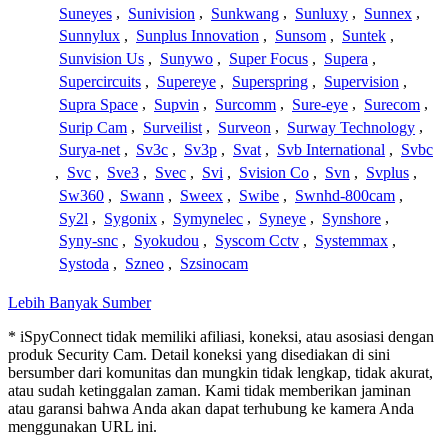
Suneyes
,
Sunivision
,
Sunkwang
,
Sunluxy
,
Sunnex
,
Sunnylux
,
Sunplus Innovation
,
Sunsom
,
Suntek
,
Sunvision Us
,
Sunywo
,
Super Focus
,
Supera
,
Supercircuits
,
Supereye
,
Superspring
,
Supervision
,
Supra Space
,
Supvin
,
Surcomm
,
Sure-eye
,
Surecom
,
Surip Cam
,
Surveilist
,
Surveon
,
Surway Technology
,
Surya-net
,
Sv3c
,
Sv3p
,
Svat
,
Svb International
,
Svbc
,
Svc
,
Sve3
,
Svec
,
Svi
,
Svision Co
,
Svn
,
Svplus
,
Sw360
,
Swann
,
Sweex
,
Swibe
,
Swnhd-800cam
,
Sy2l
,
Sygonix
,
Symynelec
,
Syneye
,
Synshore
,
Syny-snc
,
Syokudou
,
Syscom Cctv
,
Systemmax
,
Systoda
,
Szneo
,
Szsinocam
Lebih Banyak Sumber
* iSpyConnect tidak memiliki afiliasi, koneksi, atau asosiasi dengan
produk Security Cam. Detail koneksi yang disediakan di sini
bersumber dari komunitas dan mungkin tidak lengkap, tidak akurat,
atau sudah ketinggalan zaman. Kami tidak memberikan jaminan
atau garansi bahwa Anda akan dapat terhubung ke kamera Anda
menggunakan URL ini.