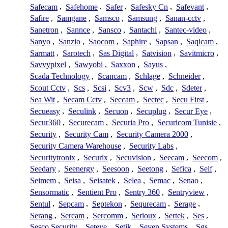
Safecam
,
Safehome
,
Safer
,
Safesky Cn
,
Safevant
,
Safire
,
Samgane
,
Samsco
,
Samsung
,
Sanan-cctv
,
Sanetron
,
Sannce
,
Sansco
,
Santachi
,
Santec-video
,
Sanyo
,
Sanzio
,
Saocom
,
Saphire
,
Sapsan
,
Saqicam
,
Sarmatt
,
Sarotech
,
Sas Digital
,
Satvision
,
Savitmicro
,
Savvypixel
,
Sawyobi
,
Saxxon
,
Sayus
,
Scada Technology
,
Scancam
,
Schlage
,
Schneider
,
Scout Cctv
,
Scs
,
Scsi
,
Scv3
,
Scw
,
Sdc
,
Sdeter
,
Sea Wit
,
Secam Cctv
,
Seccam
,
Sectec
,
Secu First
,
Secueasy
,
Seculink
,
Secuon
,
Secuplug
,
Secur Eye
,
Secur360
,
Securecam
,
Securia Pro
,
Securicom Tunisie
,
Security
,
Security Cam
,
Security Camera 2000
,
Security Camera Warehouse
,
Security Labs
,
Securitytronix
,
Securix
,
Secuvision
,
Seecam
,
Seecom
,
Seedary
,
Seenergy
,
Seesoon
,
Seetong
,
Sefica
,
Seif
,
Seimem
,
Seisa
,
Seisatek
,
Selea
,
Semac
,
Senao
,
Sensormatic
,
Sentient Pro
,
Sentry 360
,
Sentryview
,
Sentul
,
Sepcam
,
Septekon
,
Sequrecam
,
Serage
,
Serang
,
Sercam
,
Sercomm
,
Serioux
,
Sertek
,
Ses
,
Sesco Security
,
Seteye
,
Setik
,
Seven Systems
,
Sgs
,