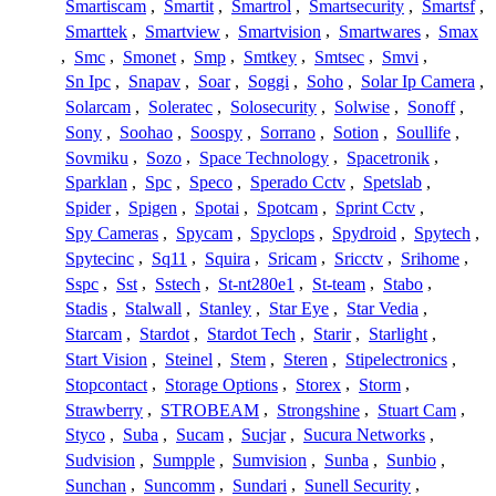
Smartiscam
,
Smartit
,
Smartrol
,
Smartsecurity
,
Smartsf
,
Smarttek
,
Smartview
,
Smartvision
,
Smartwares
,
Smax
,
Smc
,
Smonet
,
Smp
,
Smtkey
,
Smtsec
,
Smvi
,
Sn Ipc
,
Snapav
,
Soar
,
Soggi
,
Soho
,
Solar Ip Camera
,
Solarcam
,
Soleratec
,
Solosecurity
,
Solwise
,
Sonoff
,
Sony
,
Soohao
,
Soospy
,
Sorrano
,
Sotion
,
Soullife
,
Sovmiku
,
Sozo
,
Space Technology
,
Spacetronik
,
Sparklan
,
Spc
,
Speco
,
Sperado Cctv
,
Spetslab
,
Spider
,
Spigen
,
Spotai
,
Spotcam
,
Sprint Cctv
,
Spy Cameras
,
Spycam
,
Spyclops
,
Spydroid
,
Spytech
,
Spytecinc
,
Sq11
,
Squira
,
Sricam
,
Sricctv
,
Srihome
,
Sspc
,
Sst
,
Sstech
,
St-nt280e1
,
St-team
,
Stabo
,
Stadis
,
Stalwall
,
Stanley
,
Star Eye
,
Star Vedia
,
Starcam
,
Stardot
,
Stardot Tech
,
Starir
,
Starlight
,
Start Vision
,
Steinel
,
Stem
,
Steren
,
Stipelectronics
,
Stopcontact
,
Storage Options
,
Storex
,
Storm
,
Strawberry
,
STROBEAM
,
Strongshine
,
Stuart Cam
,
Styco
,
Suba
,
Sucam
,
Sucjar
,
Sucura Networks
,
Sudvision
,
Sumpple
,
Sumvision
,
Sunba
,
Sunbio
,
Sunchan
,
Suncomm
,
Sundari
,
Sunell Security
,