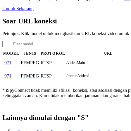
Unduh Sekarang
Soar URL koneksi
Petunjuk: Klik model untuk menghasilkan URL koneksi video untuk
MODEL
JENIS
PROTOKOL
URL
FFMPEG
RTSP
971
/videoMain
FFMPEG
RTSP
971
/media/video1
* iSpyConnect tidak memiliki afiliasi, koneksi, atau asosiasi dengan 
ketinggalan zaman. Kami tidak memberikan jaminan atau garansi b
Lainnya dimulai dengan "S"