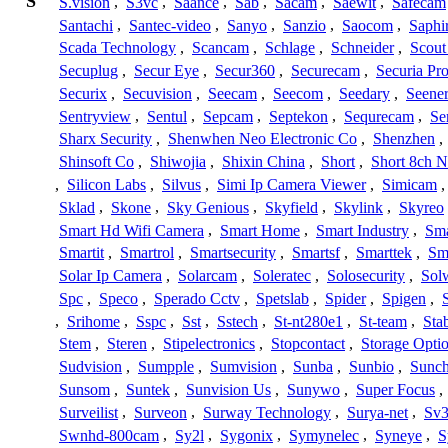
S
S.vision
,
S3vc
,
Saance
,
Sab
,
Sacam
,
Saewit
,
Safecam
Santachi
,
Santec-video
,
Sanyo
,
Sanzio
,
Saocom
,
Saphi
Scada Technology
,
Scancam
,
Schlage
,
Schneider
,
Scout
Secuplug
,
Secur Eye
,
Secur360
,
Securecam
,
Securia Pr
Securix
,
Secuvision
,
Seecam
,
Seecom
,
Seedary
,
Seene
Sentryview
,
Sentul
,
Sepcam
,
Septekon
,
Sequrecam
,
Se
Sharx Security
,
Shenwhen Neo Electronic Co
,
Shenzhen
,
Shinsoft Co
,
Shiwojia
,
Shixin China
,
Short
,
Short 8ch N
,
Silicon Labs
,
Silvus
,
Simi Ip Camera Viewer
,
Simicam
Sklad
,
Skone
,
Sky Genious
,
Skyfield
,
Skylink
,
Skyreo
Smart Hd Wifi Camera
,
Smart Home
,
Smart Industry
,
Sma
Smartit
,
Smartrol
,
Smartsecurity
,
Smartsf
,
Smarttek
,
Sm
Solar Ip Camera
,
Solarcam
,
Soleratec
,
Solosecurity
,
Sol
Spc
,
Speco
,
Sperado Cctv
,
Spetslab
,
Spider
,
Spigen
,
,
Srihome
,
Sspc
,
Sst
,
Sstech
,
St-nt280e1
,
St-team
,
Sta
Stem
,
Steren
,
Stipelectronics
,
Stopcontact
,
Storage Opti
Sudvision
,
Sumpple
,
Sumvision
,
Sunba
,
Sunbio
,
Sunc
Sunsom
,
Suntek
,
Sunvision Us
,
Sunywo
,
Super Focus
,
Surveilist
,
Surveon
,
Surway Technology
,
Surya-net
,
Sv3
Swnhd-800cam
,
Sy2l
,
Sygonix
,
Symynelec
,
Syneye
,
S