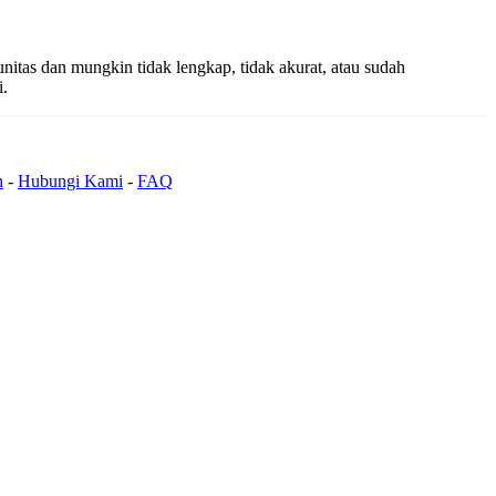
unitas dan mungkin tidak lengkap, tidak akurat, atau sudah
i.
n
-
Hubungi Kami
-
FAQ