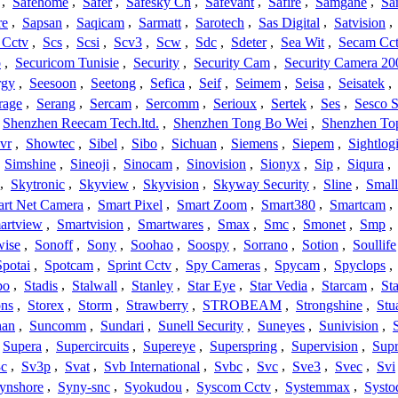
,
Safehome
,
Safer
,
Safesky Cn
,
Safevant
,
Safire
,
Samgane
,
Sa
re
,
Sapsan
,
Saqicam
,
Sarmatt
,
Sarotech
,
Sas Digital
,
Satvision
,
 Cctv
,
Scs
,
Scsi
,
Scv3
,
Scw
,
Sdc
,
Sdeter
,
Sea Wit
,
Secam Cc
o
,
Securicom Tunisie
,
Security
,
Security Cam
,
Security Camera 20
rgy
,
Seesoon
,
Seetong
,
Sefica
,
Seif
,
Seimem
,
Seisa
,
Seisatek
,
rage
,
Serang
,
Sercam
,
Sercomm
,
Serioux
,
Sertek
,
Ses
,
Sesco S
Shenzhen Reecam Tech.ltd.
,
Shenzhen Tong Bo Wei
,
Shenzhen To
vr
,
Showtec
,
Sibel
,
Sibo
,
Sichuan
,
Siemens
,
Siepem
,
Sightlog
,
Simshine
,
Sineoji
,
Sinocam
,
Sinovision
,
Sionyx
,
Sip
,
Siqura
,
,
Skytronic
,
Skyview
,
Skyvision
,
Skyway Security
,
Sline
,
Small
rt Net Camera
,
Smart Pixel
,
Smart Zoom
,
Smart380
,
Smartcam
,
artview
,
Smartvision
,
Smartwares
,
Smax
,
Smc
,
Smonet
,
Smp
,
wise
,
Sonoff
,
Sony
,
Soohao
,
Soospy
,
Sorrano
,
Sotion
,
Soullife
Spotai
,
Spotcam
,
Sprint Cctv
,
Spy Cameras
,
Spycam
,
Spyclops
,
bo
,
Stadis
,
Stalwall
,
Stanley
,
Star Eye
,
Star Vedia
,
Starcam
,
St
ons
,
Storex
,
Storm
,
Strawberry
,
STROBEAM
,
Strongshine
,
Stu
han
,
Suncomm
,
Sundari
,
Sunell Security
,
Suneyes
,
Sunivision
,
Supera
,
Supercircuits
,
Supereye
,
Superspring
,
Supervision
,
Supr
c
,
Sv3p
,
Svat
,
Svb International
,
Svbc
,
Svc
,
Sve3
,
Svec
,
Svi
ynshore
,
Syny-snc
,
Syokudou
,
Syscom Cctv
,
Systemmax
,
Systo