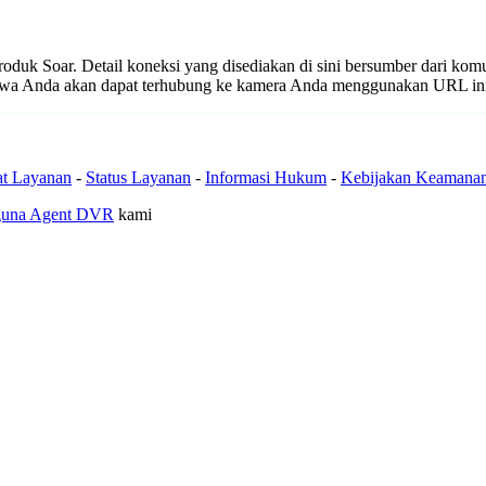
produk Soar. Detail koneksi yang disediakan di sini bersumber dari kom
ahwa Anda akan dapat terhubung ke kamera Anda menggunakan URL in
at Layanan
-
Status Layanan
-
Informasi Hukum
-
Kebijakan Keamana
guna Agent DVR
kami