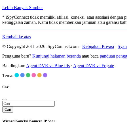
Lebih Banyak Sumber
* iSpyConnect tidak memiliki afiliasi, koneksi, atau asosiasi dengan 
ketinggalan zaman. Kami tidak memberikan jaminan atau garansi b
Kembali ke atas
© Copyright 2011-2026 iSpyConnect.com -
Kebijakan Privasi
-
Syar
Pengguna baru?
Kunjungi halaman beranda
atau baca
panduan peng
Bandingkan:
Agent DVR vs Blue Iris
·
Agent DVR vs Frigate
Tema:
Cari
Cari
Wizard Koneksi Kamera IP Soar