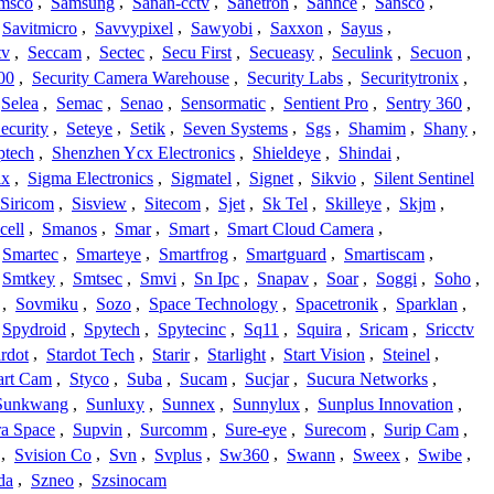
msco
,
Samsung
,
Sanan-cctv
,
Sanetron
,
Sannce
,
Sansco
,
Savitmicro
,
Savvypixel
,
Sawyobi
,
Saxxon
,
Sayus
,
tv
,
Seccam
,
Sectec
,
Secu First
,
Secueasy
,
Seculink
,
Secuon
,
00
,
Security Camera Warehouse
,
Security Labs
,
Securitytronix
,
Selea
,
Semac
,
Senao
,
Sensormatic
,
Sentient Pro
,
Sentry 360
,
ecurity
,
Seteye
,
Setik
,
Seven Systems
,
Sgs
,
Shamim
,
Shany
,
ptech
,
Shenzhen Ycx Electronics
,
Shieldeye
,
Shindai
,
ix
,
Sigma Electronics
,
Sigmatel
,
Signet
,
Sikvio
,
Silent Sentinel
Siricom
,
Sisview
,
Sitecom
,
Sjet
,
Sk Tel
,
Skilleye
,
Skjm
,
cell
,
Smanos
,
Smar
,
Smart
,
Smart Cloud Camera
,
Smartec
,
Smarteye
,
Smartfrog
,
Smartguard
,
Smartiscam
,
Smtkey
,
Smtsec
,
Smvi
,
Sn Ipc
,
Snapav
,
Soar
,
Soggi
,
Soho
,
,
Sovmiku
,
Sozo
,
Space Technology
,
Spacetronik
,
Sparklan
,
Spydroid
,
Spytech
,
Spytecinc
,
Sq11
,
Squira
,
Sricam
,
Sricctv
ardot
,
Stardot Tech
,
Starir
,
Starlight
,
Start Vision
,
Steinel
,
art Cam
,
Styco
,
Suba
,
Sucam
,
Sucjar
,
Sucura Networks
,
Sunkwang
,
Sunluxy
,
Sunnex
,
Sunnylux
,
Sunplus Innovation
,
a Space
,
Supvin
,
Surcomm
,
Sure-eye
,
Surecom
,
Surip Cam
,
,
Svision Co
,
Svn
,
Svplus
,
Sw360
,
Swann
,
Sweex
,
Swibe
,
da
,
Szneo
,
Szsinocam