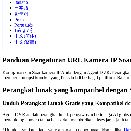
Italiano
日本語
한국어
Polski
Português
Tiếng Việt
中文(简体)
中文(繁體)
Panduan Pengaturan URL Kamera IP Soa
Konfigurasikan Soar kamera IP Anda dengan Agent DVR. Perangkat l
memberikan opsi koneksi yang fleksibel di berbagai platform. Baik
Perangkat lunak yang kompatibel dengan 
Unduh Perangkat Lunak Gratis yang Kompatibel de
Agent DVR adalah perangkat lunak pengawasan bertenaga AI gratis d
mendukung kamera tanpa batas, dan memberikan akses jarak jauh t
*Untuk akses jarak jauh yang aman atau penggunaan bisnis, lihat
Har