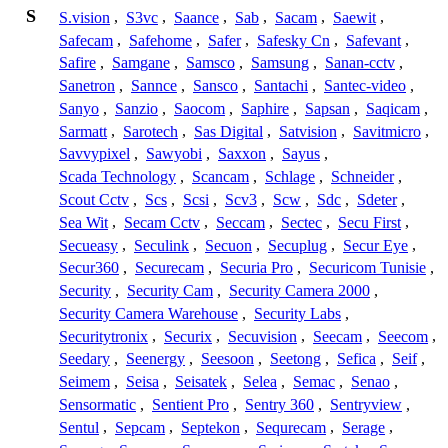
S
S.vision
,
S3vc
,
Saance
,
Sab
,
Sacam
,
Saewit
,
Safecam
,
Safehome
,
Safer
,
Safesky Cn
,
Safevant
,
Safire
,
Samgane
,
Samsco
,
Samsung
,
Sanan-cctv
,
Sanetron
,
Sannce
,
Sansco
,
Santachi
,
Santec-video
,
Sanyo
,
Sanzio
,
Saocom
,
Saphire
,
Sapsan
,
Saqicam
,
Sarmatt
,
Sarotech
,
Sas Digital
,
Satvision
,
Savitmicro
,
Savvypixel
,
Sawyobi
,
Saxxon
,
Sayus
,
Scada Technology
,
Scancam
,
Schlage
,
Schneider
,
Scout Cctv
,
Scs
,
Scsi
,
Scv3
,
Scw
,
Sdc
,
Sdeter
,
Sea Wit
,
Secam Cctv
,
Seccam
,
Sectec
,
Secu First
,
Secueasy
,
Seculink
,
Secuon
,
Secuplug
,
Secur Eye
,
Secur360
,
Securecam
,
Securia Pro
,
Securicom Tunisie
,
Security
,
Security Cam
,
Security Camera 2000
,
Security Camera Warehouse
,
Security Labs
,
Securitytronix
,
Securix
,
Secuvision
,
Seecam
,
Seecom
,
Seedary
,
Seenergy
,
Seesoon
,
Seetong
,
Sefica
,
Seif
,
Seimem
,
Seisa
,
Seisatek
,
Selea
,
Semac
,
Senao
,
Sensormatic
,
Sentient Pro
,
Sentry 360
,
Sentryview
,
Sentul
,
Sepcam
,
Septekon
,
Sequrecam
,
Serage
,