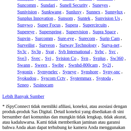
Suncomm
,
Sundari
,
Sunell Security
,
Suneyes
,
Sunivision
,
Sunkwang
,
Sunluxy
,
Sunnex
,
Sunnylux
,
Sunplus Innovation
,
Sunsom
,
Suntek
,
Sunvision Us
,
Sunywo
,
Super Focus
,
Supera
,
Supercircuits
,
Supereye
,
Superspring
,
Supervision
,
Supra Space
,
Supvin
,
Surcomm
,
Sure-eye
,
Surecom
,
Surip Cam
,
Surveilist
,
Surveon
,
Surway Technology
,
Surya-net
,
Sv3c
,
Sv3p
,
Svat
,
Svb International
,
Svbc
,
Svc
,
Sve3
,
Svec
,
Svi
,
Svision Co
,
Svn
,
Svplus
,
Sw360
,
Swann
,
Sweex
,
Swibe
,
Swnhd-800cam
,
Sy2l
,
Sygonix
,
Symynelec
,
Syneye
,
Synshore
,
Syny-snc
,
Syokudou
,
Syscom Cctv
,
Systemmax
,
Systoda
,
Szneo
,
Szsinocam
Lebih Banyak Sumber
* iSpyConnect tidak memiliki afiliasi, koneksi, atau asosiasi dengan
produk-produk Sas Digital. Detail koneksi yang disediakan di sini
bersumber dari komunitas dan mungkin tidak lengkap, tidak akurat,
atau kadaluwarsa. Kami tidak memberikan jaminan atau garansi
bahwa Anda akan dapat terhubung ke kamera Anda menggunakan