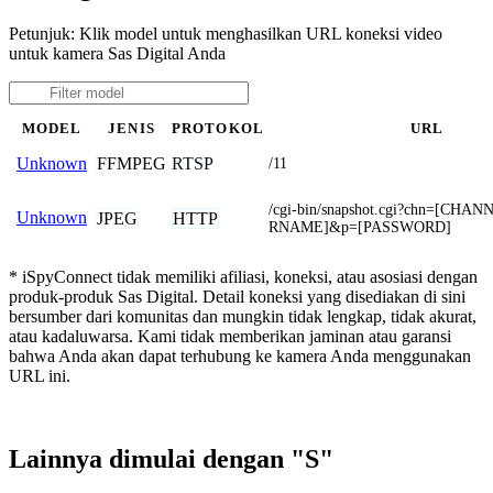
Petunjuk: Klik model untuk menghasilkan URL koneksi video
untuk kamera Sas Digital Anda
MODEL
JENIS
PROTOKOL
URL
FFMPEG
RTSP
Unknown
/11
/cgi-bin/snapshot.cgi?chn=[CH
Unknown
JPEG
HTTP
RNAME]&p=[PASSWORD]
* iSpyConnect tidak memiliki afiliasi, koneksi, atau asosiasi dengan
produk-produk Sas Digital. Detail koneksi yang disediakan di sini
bersumber dari komunitas dan mungkin tidak lengkap, tidak akurat,
atau kadaluwarsa. Kami tidak memberikan jaminan atau garansi
bahwa Anda akan dapat terhubung ke kamera Anda menggunakan
URL ini.
Lainnya dimulai dengan "S"