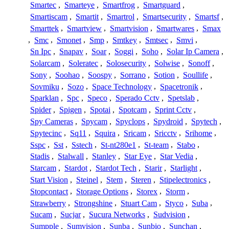
Smartec
,
Smarteye
,
Smartfrog
,
Smartguard
,
Smartiscam
,
Smartit
,
Smartrol
,
Smartsecurity
,
Smartsf
,
Smarttek
,
Smartview
,
Smartvision
,
Smartwares
,
Smax
,
Smc
,
Smonet
,
Smp
,
Smtkey
,
Smtsec
,
Smvi
,
Sn Ipc
,
Snapav
,
Soar
,
Soggi
,
Soho
,
Solar Ip Camera
,
Solarcam
,
Soleratec
,
Solosecurity
,
Solwise
,
Sonoff
,
Sony
,
Soohao
,
Soospy
,
Sorrano
,
Sotion
,
Soullife
,
Sovmiku
,
Sozo
,
Space Technology
,
Spacetronik
,
Sparklan
,
Spc
,
Speco
,
Sperado Cctv
,
Spetslab
,
Spider
,
Spigen
,
Spotai
,
Spotcam
,
Sprint Cctv
,
Spy Cameras
,
Spycam
,
Spyclops
,
Spydroid
,
Spytech
,
Spytecinc
,
Sq11
,
Squira
,
Sricam
,
Sricctv
,
Srihome
,
Sspc
,
Sst
,
Sstech
,
St-nt280e1
,
St-team
,
Stabo
,
Stadis
,
Stalwall
,
Stanley
,
Star Eye
,
Star Vedia
,
Starcam
,
Stardot
,
Stardot Tech
,
Starir
,
Starlight
,
Start Vision
,
Steinel
,
Stem
,
Steren
,
Stipelectronics
,
Stopcontact
,
Storage Options
,
Storex
,
Storm
,
Strawberry
,
Strongshine
,
Stuart Cam
,
Styco
,
Suba
,
Sucam
,
Sucjar
,
Sucura Networks
,
Sudvision
,
Sumpple
,
Sumvision
,
Sunba
,
Sunbio
,
Sunchan
,