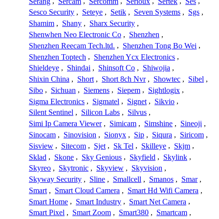
Serang
,
Sercam
,
Sercomm
,
Serioux
,
Sertek
,
Ses
,
Sesco Security
,
Seteye
,
Setik
,
Seven Systems
,
Sgs
,
Shamim
,
Shany
,
Sharx Security
,
Shenwhen Neo Electronic Co
,
Shenzhen
,
Shenzhen Reecam Tech.ltd.
,
Shenzhen Tong Bo Wei
,
Shenzhen Toptech
,
Shenzhen Ycx Electronics
,
Shieldeye
,
Shindai
,
Shinsoft Co
,
Shiwojia
,
Shixin China
,
Short
,
Short 8ch Nvr
,
Showtec
,
Sibel
,
Sibo
,
Sichuan
,
Siemens
,
Siepem
,
Sightlogix
,
Sigma Electronics
,
Sigmatel
,
Signet
,
Sikvio
,
Silent Sentinel
,
Silicon Labs
,
Silvus
,
Simi Ip Camera Viewer
,
Simicam
,
Simshine
,
Sineoji
,
Sinocam
,
Sinovision
,
Sionyx
,
Sip
,
Siqura
,
Siricom
,
Sisview
,
Sitecom
,
Sjet
,
Sk Tel
,
Skilleye
,
Skjm
,
Sklad
,
Skone
,
Sky Genious
,
Skyfield
,
Skylink
,
Skyreo
,
Skytronic
,
Skyview
,
Skyvision
,
Skyway Security
,
Sline
,
Smallcell
,
Smanos
,
Smar
,
Smart
,
Smart Cloud Camera
,
Smart Hd Wifi Camera
,
Smart Home
,
Smart Industry
,
Smart Net Camera
,
Smart Pixel
,
Smart Zoom
,
Smart380
,
Smartcam
,