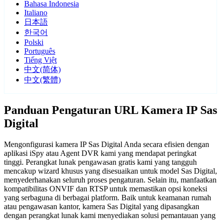
Bahasa Indonesia
Italiano
日本語
한국어
Polski
Português
Tiếng Việt
中文(简体)
中文(繁體)
Panduan Pengaturan URL Kamera IP Sas
Digital
Mengonfigurasi kamera IP Sas Digital Anda secara efisien dengan
aplikasi iSpy atau Agent DVR kami yang mendapat peringkat
tinggi. Perangkat lunak pengawasan gratis kami yang tangguh
mencakup wizard khusus yang disesuaikan untuk model Sas Digital,
menyederhanakan seluruh proses pengaturan. Selain itu, manfaatkan
kompatibilitas ONVIF dan RTSP untuk memastikan opsi koneksi
yang serbaguna di berbagai platform. Baik untuk keamanan rumah
atau pengawasan kantor, kamera Sas Digital yang dipasangkan
dengan perangkat lunak kami menyediakan solusi pemantauan yang