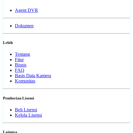
Agent DVR
Dokumen
Lebih
Tentang
Fitur
Bisnis
FAQ
Basis Data Kamera
Komunitas
Pemberian Lisensi
Beli Lisensi
Kelola Lisensi
Lainnya