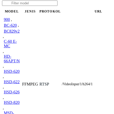
MODEL
JENIS
PROTOKOL
URL
900
,
BC-620
,
BC829v2
,
C-60 E-
MC
,
HD-
66APT/N
,
HSD-620
,
HSD-622
FFMPEG
RTSP
/VideoInput/1/h264/1
,
HSD-626
,
HSD-820
,
MSD-