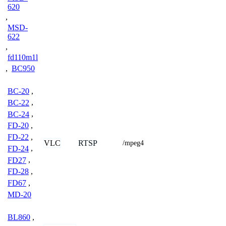
620
,
MSD-
622
,
fd110m1l
,
BC950
BC-20
,
BC-22
,
BC-24
,
FD-20
,
FD-22
,
VLC
RTSP
/mpeg4
FD-24
,
FD27
,
FD-28
,
FD67
,
MD-20
BL860
,