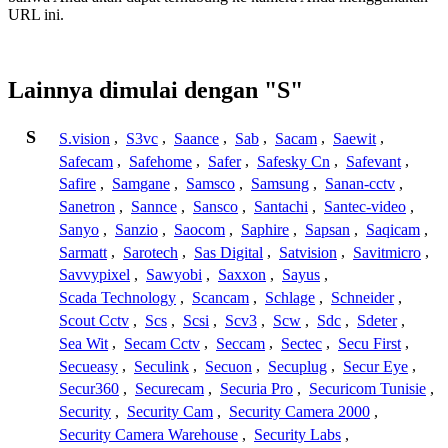
URL ini.
Lainnya dimulai dengan "S"
S
S.vision
,
S3vc
,
Saance
,
Sab
,
Sacam
,
Saewit
,
Safecam
,
Safehome
,
Safer
,
Safesky Cn
,
Safevant
,
Safire
,
Samgane
,
Samsco
,
Samsung
,
Sanan-cctv
,
Sanetron
,
Sannce
,
Sansco
,
Santachi
,
Santec-video
,
Sanyo
,
Sanzio
,
Saocom
,
Saphire
,
Sapsan
,
Saqicam
,
Sarmatt
,
Sarotech
,
Sas Digital
,
Satvision
,
Savitmicro
,
Savvypixel
,
Sawyobi
,
Saxxon
,
Sayus
,
Scada Technology
,
Scancam
,
Schlage
,
Schneider
,
Scout Cctv
,
Scs
,
Scsi
,
Scv3
,
Scw
,
Sdc
,
Sdeter
,
Sea Wit
,
Secam Cctv
,
Seccam
,
Sectec
,
Secu First
,
Secueasy
,
Seculink
,
Secuon
,
Secuplug
,
Secur Eye
,
Secur360
,
Securecam
,
Securia Pro
,
Securicom Tunisie
,
Security
,
Security Cam
,
Security Camera 2000
,
Security Camera Warehouse
,
Security Labs
,