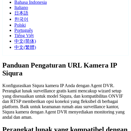
Bahasa Indonesia
Italiano
日本語
한국어
Polski
Português
Tiếng Việt
中文(简体)
中文(繁體)
Panduan Pengaturan URL Kamera IP
Siqura
Konfigurasikan Siqura kamera IP Anda dengan Agent DVR.
Perangkat lunak surveillance gratis kami mencakup wizard setup
yang disesuaikan untuk model Siqura, dan kompatibilitas ONVIF
dan RTSP memberikan opsi koneksi yang fleksibel di berbagai
platform. Baik untuk keamanan rumah atau surveillance kantor,
Siqura kamera dengan Agent DVR menyediakan monitoring yang
andal dan aman.
Perangkat lunak yang kompatibel dengan