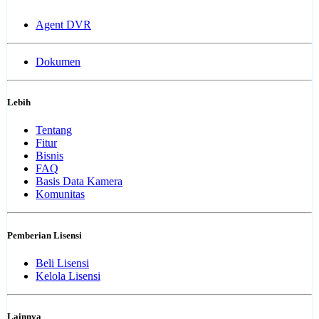
Agent DVR
Dokumen
Lebih
Tentang
Fitur
Bisnis
FAQ
Basis Data Kamera
Komunitas
Pemberian Lisensi
Beli Lisensi
Kelola Lisensi
Lainnya