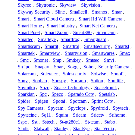
Skyreo
,
Skytronic
,
Skyview
,
Skyvision
,
Skyway Security
,
Sline
,
Smallcell
,
Smanos
,
Smar
,
Smart
,
Smart Cloud Camera
,
Smart Hd Wifi Camera
,
Smart Home
,
Smart Industry
,
Smart Net Camera
,
Smart Pixel
,
Smart Zoom
,
Smart380
,
Smartcam
,
Smartec
,
Smarteye
,
Smartfrog
,
Smartguard
,
Smartiscam
,
Smartit
,
Smartrol
,
Smartsecurity
,
Smartsf
,
Smarttek
,
Smartview
,
Smartvision
,
Smartwares
,
Smax
,
Smc
,
Smonet
,
Smp
,
Smtkey
,
Smtsec
,
Smvi
,
Sn Ipc
,
Snapav
,
Soar
,
Soggi
,
Soho
,
Solar Ip Camera
,
Solarcam
,
Soleratec
,
Solosecurity
,
Solwise
,
Sonoff
,
Sony
,
Soohao
,
Soospy
,
Sorrano
,
Sotion
,
Soullife
,
Sovmiku
,
Sozo
,
Space Technology
,
Spacetronik
,
Sparklan
,
Spc
,
Speco
,
Sperado Cctv
,
Spetslab
,
Spider
,
Spigen
,
Spotai
,
Spotcam
,
Sprint Cctv
,
Spy Cameras
,
Spycam
,
Spyclops
,
Spydroid
,
Spytech
,
Spytecinc
,
Sq11
,
Squira
,
Sricam
,
Sricctv
,
Srihome
,
Sspc
,
Sst
,
Sstech
,
St-nt280e1
,
St-team
,
Stabo
,
Stadis
,
Stalwall
,
Stanley
,
Star Eye
,
Star Vedia
,