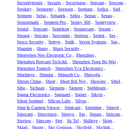
Securitytronix
,
Securix
,
Secuvision
,
Seecam
,
Seecom
,
Seedary
,
Seenergy
,
Seesoon
,
Seetong
,
Sefica
,
Seif
,
Seimem
,
Seisa
,
Seisatek
,
Selea
,
Semac
,
Senao
,
Sensormatic
,
Sentient Pro
,
Sentry 360
,
Sentryview
,
Sentul
,
Sepcam
,
Septekon
,
Sequrecam
,
Serage
,
Serang
,
Sercam
,
Sercomm
,
Serioux
,
Sertek
,
Ses
,
Sesco Security
,
Seteye
,
Setik
,
Seven Systems
,
Sgs
,
Shamim
,
Shany
,
Sharx Security
,
Shenwhen Neo Electronic Co
,
Shenzhen
,
Shenzhen Reecam Tech.ltd.
,
Shenzhen Tong Bo Wei
,
Shenzhen Toptech
,
Shenzhen Ycx Electronics
,
Shieldeye
,
Shindai
,
Shinsoft Co
,
Shiwojia
,
Shixin China
,
Short
,
Short 8ch Nvr
,
Showtec
,
Sibel
,
Sibo
,
Sichuan
,
Siemens
,
Siepem
,
Sightlogix
,
Sigma Electronics
,
Sigmatel
,
Signet
,
Sikvio
,
Silent Sentinel
,
Silicon Labs
,
Silvus
,
Simi Ip Camera Viewer
,
Simicam
,
Simshine
,
Sineoji
,
Sinocam
,
Sinovision
,
Sionyx
,
Sip
,
Siqura
,
Siricom
,
Sisview
,
Sitecom
,
Sjet
,
Sk Tel
,
Skilleye
,
Skjm
,
Sklad
,
Skone
,
Sky Genious
,
Skyfield
,
Skylink
,