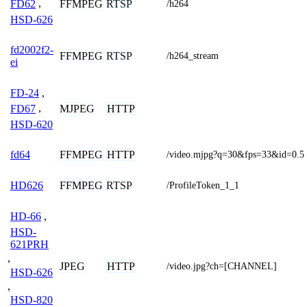
FFMPEG
RTSP
FD62
,
/h264
HSD-626
fd2002f2-
FFMPEG
RTSP
/h264_stream
ei
FD-24
,
MJPEG
HTTP
FD67
,
HSD-620
FFMPEG
HTTP
fd64
/video.mjpg?q=30&fps=33&id=0.5
FFMPEG
RTSP
HD626
/ProfileToken_1_1
HD-66
,
HSD-
621PRH
,
JPEG
HTTP
/video.jpg?ch=[CHANNEL]
HSD-626
,
HSD-820