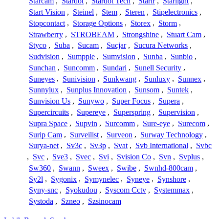
Starcam
,
Stardot
,
Stardot Tech
,
Starir
,
Starlight
,
Start Vision
,
Steinel
,
Stem
,
Steren
,
Stipelectronics
,
Stopcontact
,
Storage Options
,
Storex
,
Storm
,
Strawberry
,
STROBEAM
,
Strongshine
,
Stuart Cam
,
Styco
,
Suba
,
Sucam
,
Sucjar
,
Sucura Networks
,
Sudvision
,
Sumpple
,
Sumvision
,
Sunba
,
Sunbio
,
Sunchan
,
Suncomm
,
Sundari
,
Sunell Security
,
Suneyes
,
Sunivision
,
Sunkwang
,
Sunluxy
,
Sunnex
,
Sunnylux
,
Sunplus Innovation
,
Sunsom
,
Suntek
,
Sunvision Us
,
Sunywo
,
Super Focus
,
Supera
,
Supercircuits
,
Supereye
,
Superspring
,
Supervision
,
Supra Space
,
Supvin
,
Surcomm
,
Sure-eye
,
Surecom
,
Surip Cam
,
Surveilist
,
Surveon
,
Surway Technology
,
Surya-net
,
Sv3c
,
Sv3p
,
Svat
,
Svb International
,
Svbc
,
Svc
,
Sve3
,
Svec
,
Svi
,
Svision Co
,
Svn
,
Svplus
,
Sw360
,
Swann
,
Sweex
,
Swibe
,
Swnhd-800cam
,
Sy2l
,
Sygonix
,
Symynelec
,
Syneye
,
Synshore
,
Syny-snc
,
Syokudou
,
Syscom Cctv
,
Systemmax
,
Systoda
,
Szneo
,
Szsinocam