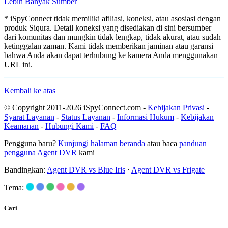
Lebih Banyak Sumber
* iSpyConnect tidak memiliki afiliasi, koneksi, atau asosiasi dengan
produk Siqura. Detail koneksi yang disediakan di sini bersumber
dari komunitas dan mungkin tidak lengkap, tidak akurat, atau sudah
ketinggalan zaman. Kami tidak memberikan jaminan atau garansi
bahwa Anda akan dapat terhubung ke kamera Anda menggunakan
URL ini.
Kembali ke atas
© Copyright 2011-2026 iSpyConnect.com -
Kebijakan Privasi
-
Syarat Layanan
-
Status Layanan
-
Informasi Hukum
-
Kebijakan
Keamanan
-
Hubungi Kami
-
FAQ
Pengguna baru?
Kunjungi halaman beranda
atau baca
panduan
pengguna Agent DVR
kami
Bandingkan:
Agent DVR vs Blue Iris
·
Agent DVR vs Frigate
Tema:
Cari