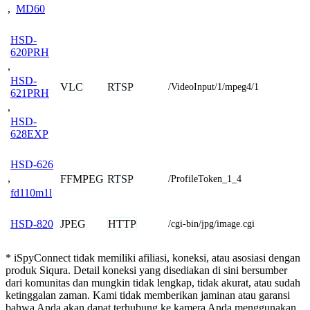
,
MD60
HSD-
620PRH
,
HSD-
VLC
RTSP
/VideoInput/1/mpeg4/1
621PRH
,
HSD-
628EXP
HSD-626
,
FFMPEG
RTSP
/ProfileToken_1_4
fd110m1l
JPEG
HTTP
HSD-820
/cgi-bin/jpg/image.cgi
* iSpyConnect tidak memiliki afiliasi, koneksi, atau asosiasi dengan
produk Siqura. Detail koneksi yang disediakan di sini bersumber
dari komunitas dan mungkin tidak lengkap, tidak akurat, atau sudah
ketinggalan zaman. Kami tidak memberikan jaminan atau garansi
bahwa Anda akan dapat terhubung ke kamera Anda menggunakan