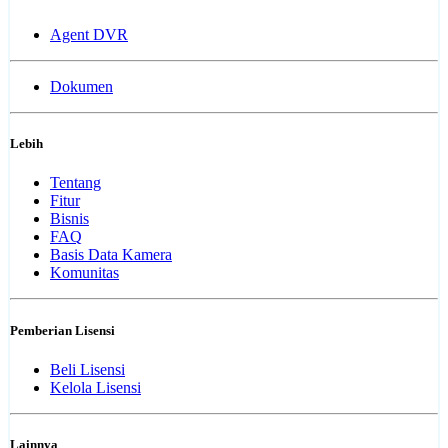
Agent DVR
Dokumen
Lebih
Tentang
Fitur
Bisnis
FAQ
Basis Data Kamera
Komunitas
Pemberian Lisensi
Beli Lisensi
Kelola Lisensi
Lainnya