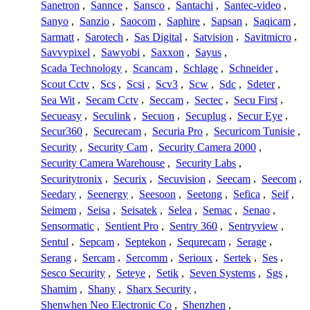
Sanetron
,
Sannce
,
Sansco
,
Santachi
,
Santec-video
,
Sanyo
,
Sanzio
,
Saocom
,
Saphire
,
Sapsan
,
Saqicam
,
Sarmatt
,
Sarotech
,
Sas Digital
,
Satvision
,
Savitmicro
,
Savvypixel
,
Sawyobi
,
Saxxon
,
Sayus
,
Scada Technology
,
Scancam
,
Schlage
,
Schneider
,
Scout Cctv
,
Scs
,
Scsi
,
Scv3
,
Scw
,
Sdc
,
Sdeter
,
Sea Wit
,
Secam Cctv
,
Seccam
,
Sectec
,
Secu First
,
Secueasy
,
Seculink
,
Secuon
,
Secuplug
,
Secur Eye
,
Secur360
,
Securecam
,
Securia Pro
,
Securicom Tunisie
,
Security
,
Security Cam
,
Security Camera 2000
,
Security Camera Warehouse
,
Security Labs
,
Securitytronix
,
Securix
,
Secuvision
,
Seecam
,
Seecom
,
Seedary
,
Seenergy
,
Seesoon
,
Seetong
,
Sefica
,
Seif
,
Seimem
,
Seisa
,
Seisatek
,
Selea
,
Semac
,
Senao
,
Sensormatic
,
Sentient Pro
,
Sentry 360
,
Sentryview
,
Sentul
,
Sepcam
,
Septekon
,
Sequrecam
,
Serage
,
Serang
,
Sercam
,
Sercomm
,
Serioux
,
Sertek
,
Ses
,
Sesco Security
,
Seteye
,
Setik
,
Seven Systems
,
Sgs
,
Shamim
,
Shany
,
Sharx Security
,
Shenwhen Neo Electronic Co
,
Shenzhen
,