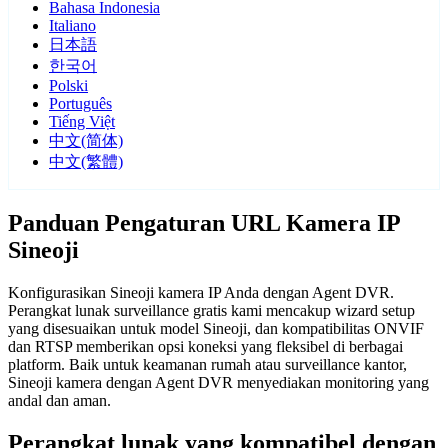
Bahasa Indonesia
Italiano
日本語
한국어
Polski
Português
Tiếng Việt
中文(简体)
中文(繁體)
Panduan Pengaturan URL Kamera IP
Sineoji
Konfigurasikan Sineoji kamera IP Anda dengan Agent DVR.
Perangkat lunak surveillance gratis kami mencakup wizard setup
yang disesuaikan untuk model Sineoji, dan kompatibilitas ONVIF
dan RTSP memberikan opsi koneksi yang fleksibel di berbagai
platform. Baik untuk keamanan rumah atau surveillance kantor,
Sineoji kamera dengan Agent DVR menyediakan monitoring yang
andal dan aman.
Perangkat lunak yang kompatibel dengan