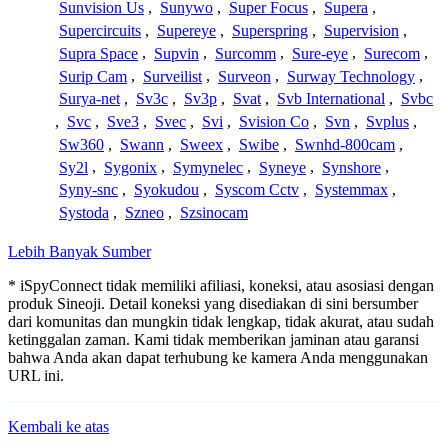
Sunvision Us
,
Sunywo
,
Super Focus
,
Supera
,
Supercircuits
,
Supereye
,
Superspring
,
Supervision
,
Supra Space
,
Supvin
,
Surcomm
,
Sure-eye
,
Surecom
,
Surip Cam
,
Surveilist
,
Surveon
,
Surway Technology
,
Surya-net
,
Sv3c
,
Sv3p
,
Svat
,
Svb International
,
Svbc
,
Svc
,
Sve3
,
Svec
,
Svi
,
Svision Co
,
Svn
,
Svplus
,
Sw360
,
Swann
,
Sweex
,
Swibe
,
Swnhd-800cam
,
Sy2l
,
Sygonix
,
Symynelec
,
Syneye
,
Synshore
,
Syny-snc
,
Syokudou
,
Syscom Cctv
,
Systemmax
,
Systoda
,
Szneo
,
Szsinocam
Lebih Banyak Sumber
* iSpyConnect tidak memiliki afiliasi, koneksi, atau asosiasi dengan
produk Sineoji. Detail koneksi yang disediakan di sini bersumber
dari komunitas dan mungkin tidak lengkap, tidak akurat, atau sudah
ketinggalan zaman. Kami tidak memberikan jaminan atau garansi
bahwa Anda akan dapat terhubung ke kamera Anda menggunakan
URL ini.
Kembali ke atas