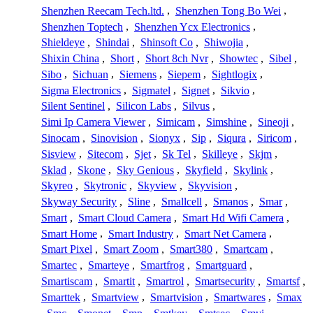
Shenzhen Reecam Tech.ltd.
,
Shenzhen Tong Bo Wei
,
Shenzhen Toptech
,
Shenzhen Ycx Electronics
,
Shieldeye
,
Shindai
,
Shinsoft Co
,
Shiwojia
,
Shixin China
,
Short
,
Short 8ch Nvr
,
Showtec
,
Sibel
,
Sibo
,
Sichuan
,
Siemens
,
Siepem
,
Sightlogix
,
Sigma Electronics
,
Sigmatel
,
Signet
,
Sikvio
,
Silent Sentinel
,
Silicon Labs
,
Silvus
,
Simi Ip Camera Viewer
,
Simicam
,
Simshine
,
Sineoji
,
Sinocam
,
Sinovision
,
Sionyx
,
Sip
,
Siqura
,
Siricom
,
Sisview
,
Sitecom
,
Sjet
,
Sk Tel
,
Skilleye
,
Skjm
,
Sklad
,
Skone
,
Sky Genious
,
Skyfield
,
Skylink
,
Skyreo
,
Skytronic
,
Skyview
,
Skyvision
,
Skyway Security
,
Sline
,
Smallcell
,
Smanos
,
Smar
,
Smart
,
Smart Cloud Camera
,
Smart Hd Wifi Camera
,
Smart Home
,
Smart Industry
,
Smart Net Camera
,
Smart Pixel
,
Smart Zoom
,
Smart380
,
Smartcam
,
Smartec
,
Smarteye
,
Smartfrog
,
Smartguard
,
Smartiscam
,
Smartit
,
Smartrol
,
Smartsecurity
,
Smartsf
,
Smarttek
,
Smartview
,
Smartvision
,
Smartwares
,
Smax