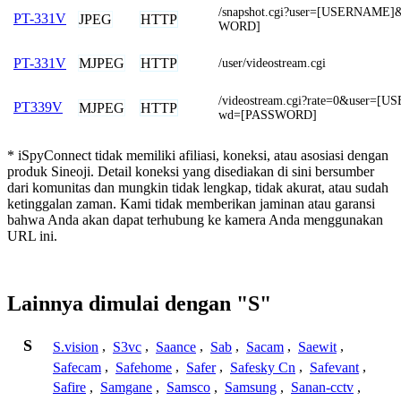
/snapshot.cgi?user=[USERNAME
PT-331V
JPEG
HTTP
WORD]
MJPEG
HTTP
PT-331V
/user/videostream.cgi
/videostream.cgi?rate=0&user=
PT339V
MJPEG
HTTP
wd=[PASSWORD]
* iSpyConnect tidak memiliki afiliasi, koneksi, atau asosiasi dengan
produk Sineoji. Detail koneksi yang disediakan di sini bersumber
dari komunitas dan mungkin tidak lengkap, tidak akurat, atau sudah
ketinggalan zaman. Kami tidak memberikan jaminan atau garansi
bahwa Anda akan dapat terhubung ke kamera Anda menggunakan
URL ini.
Lainnya dimulai dengan "S"
S
S.vision
,
S3vc
,
Saance
,
Sab
,
Sacam
,
Saewit
,
Safecam
,
Safehome
,
Safer
,
Safesky Cn
,
Safevant
,
Safire
,
Samgane
,
Samsco
,
Samsung
,
Sanan-cctv
,