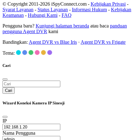
© Copyright 2011-2026 iSpyConnect.com -
Kebijakan Privasi
-
Syarat Layanan
-
Status Layanan
-
Informasi Hukum
-
Kebijakan
Keamanan
-
Hubungi Kami
-
FAQ
Pengguna baru?
Kunjungi halaman beranda
atau baca
panduan
pengguna Agent DVR
kami
Bandingkan:
Agent DVR vs Blue Iris
·
Agent DVR vs Frigate
Tema:
Cari
Cari
Wizard Koneksi Kamera IP Sineoji
IP
Nama Pengguna