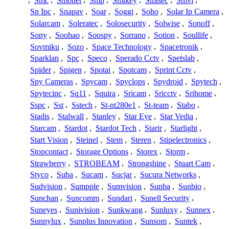
,
Smc
,
Smonet
,
Smp
,
Smtkey
,
Smtsec
,
Smvi
,
Sn Ipc
,
Snapav
,
Soar
,
Soggi
,
Soho
,
Solar Ip Camera
,
Solarcam
,
Soleratec
,
Solosecurity
,
Solwise
,
Sonoff
,
Sony
,
Soohao
,
Soospy
,
Sorrano
,
Sotion
,
Soullife
,
Sovmiku
,
Sozo
,
Space Technology
,
Spacetronik
,
Sparklan
,
Spc
,
Speco
,
Sperado Cctv
,
Spetslab
,
Spider
,
Spigen
,
Spotai
,
Spotcam
,
Sprint Cctv
,
Spy Cameras
,
Spycam
,
Spyclops
,
Spydroid
,
Spytech
,
Spytecinc
,
Sq11
,
Squira
,
Sricam
,
Sricctv
,
Srihome
,
Sspc
,
Sst
,
Sstech
,
St-nt280e1
,
St-team
,
Stabo
,
Stadis
,
Stalwall
,
Stanley
,
Star Eye
,
Star Vedia
,
Starcam
,
Stardot
,
Stardot Tech
,
Starir
,
Starlight
,
Start Vision
,
Steinel
,
Stem
,
Steren
,
Stipelectronics
,
Stopcontact
,
Storage Options
,
Storex
,
Storm
,
Strawberry
,
STROBEAM
,
Strongshine
,
Stuart Cam
,
Styco
,
Suba
,
Sucam
,
Sucjar
,
Sucura Networks
,
Sudvision
,
Sumpple
,
Sumvision
,
Sunba
,
Sunbio
,
Sunchan
,
Suncomm
,
Sundari
,
Sunell Security
,
Suneyes
,
Sunivision
,
Sunkwang
,
Sunluxy
,
Sunnex
,
Sunnylux
,
Sunplus Innovation
,
Sunsom
,
Suntek
,