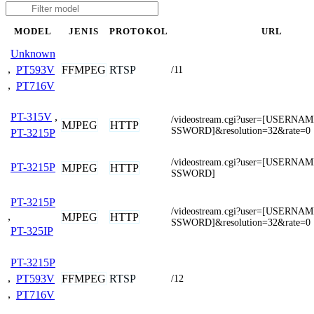
MODEL
JENIS
PROTOKOL
URL
Unknown
FFMPEG
RTSP
,
PT593V
/11
,
PT716V
PT-315V
,
/videostream.cgi?user=[USERN
MJPEG
HTTP
SSWORD]&resolution=32&rate=0
PT-3215P
/videostream.cgi?user=[USERN
PT-3215P
MJPEG
HTTP
SSWORD]
PT-3215P
/videostream.cgi?user=[USERN
,
MJPEG
HTTP
SSWORD]&resolution=32&rate=0
PT-325IP
PT-3215P
FFMPEG
RTSP
,
PT593V
/12
,
PT716V