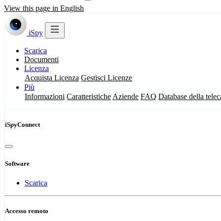
View this page in English
iSpy
Scarica
Documenti
Licenza
Acquista Licenza
Gestisci Licenze
Più
Informazioni
Caratteristiche
Aziende
FAQ
Database della tele
iSpyConnect
Software
Scarica
Accesso remoto