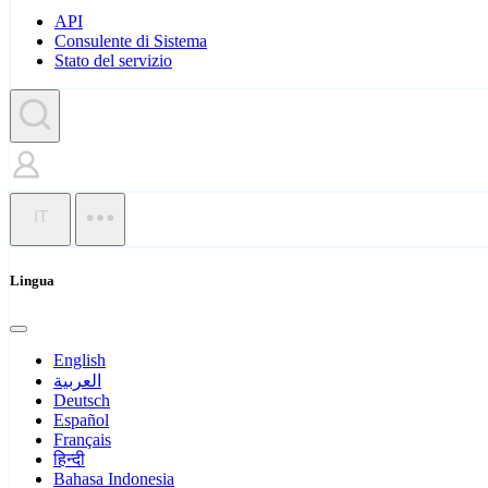
API
Consulente di Sistema
Stato del servizio
IT
Lingua
English
العربية
Deutsch
Español
Français
हिन्दी
Bahasa Indonesia