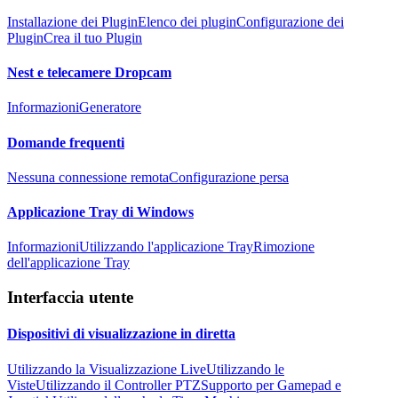
Installazione dei Plugin
Elenco dei plugin
Configurazione dei
Plugin
Crea il tuo Plugin
Nest e telecamere Dropcam
Informazioni
Generatore
Domande frequenti
Nessuna connessione remota
Configurazione persa
Applicazione Tray di Windows
Informazioni
Utilizzando l'applicazione Tray
Rimozione
dell'applicazione Tray
Interfaccia utente
Dispositivi di visualizzazione in diretta
Utilizzando la Visualizzazione Live
Utilizzando le
Viste
Utilizzando il Controller PTZ
Supporto per Gamepad e