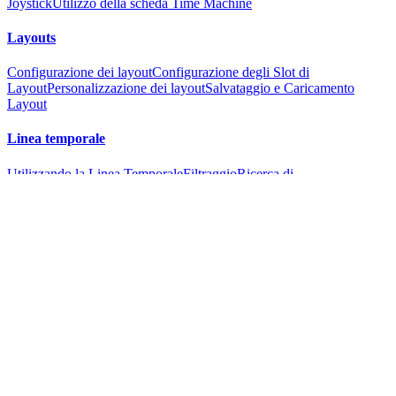
Joystick
Utilizzo della scheda Time Machine
Layouts
Configurazione dei layout
Configurazione degli Slot di
Layout
Personalizzazione dei layout
Salvataggio e Caricamento
Layout
Linea temporale
Utilizzando la Linea Temporale
Filtraggio
Ricerca di
movimento
Suggerimenti e trucchi
Registrazioni
Utilizzando le registrazioni
Filtraggio
Ricerca di
movimento
Suggerimenti e trucchi
Tag di Unione File
Riproduzione
Controllo della Riproduzione
Taglio Registrazioni
Suggerimenti e
trucchi
Fotografie