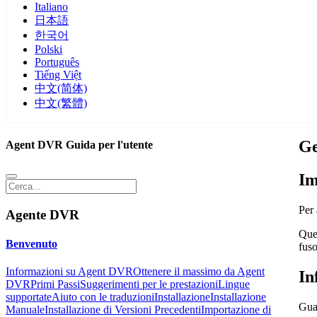
Italiano
日本語
한국어
Polski
Português
Tiếng Việt
中文(简体)
中文(繁體)
Ge
Agent DVR Guida per l'utente
Im
Per 
Agente DVR
Ques
Benvenuto
fuso
Informazioni su Agent DVR
Ottenere il massimo da Agent
In
DVR
Primi Passi
Suggerimenti per le prestazioni
Lingue
supportate
Aiuto con le traduzioni
Installazione
Installazione
Gua
Manuale
Installazione di Versioni Precedenti
Importazione di