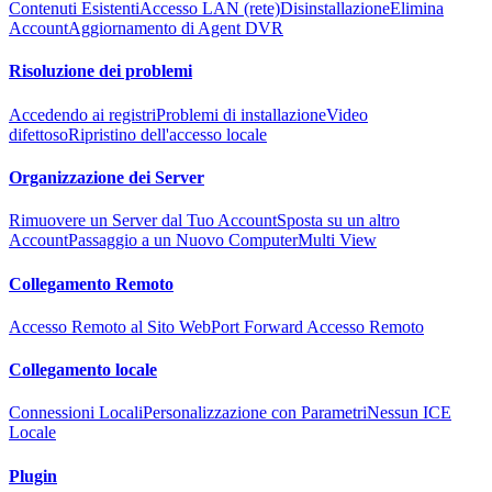
Contenuti Esistenti
Accesso LAN (rete)
Disinstallazione
Elimina
Account
Aggiornamento di Agent DVR
Risoluzione dei problemi
Accedendo ai registri
Problemi di installazione
Video
difettoso
Ripristino dell'accesso locale
Organizzazione dei Server
Rimuovere un Server dal Tuo Account
Sposta su un altro
Account
Passaggio a un Nuovo Computer
Multi View
Collegamento Remoto
Accesso Remoto al Sito Web
Port Forward Accesso Remoto
Collegamento locale
Connessioni Locali
Personalizzazione con Parametri
Nessun ICE
Locale
Plugin