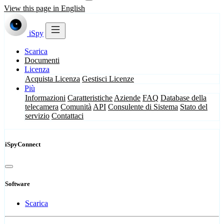
View this page in English
iSpy
Scarica
Documenti
Licenza
Acquista Licenza
Gestisci Licenze
Più
Informazioni
Caratteristiche
Aziende
FAQ
Database della
telecamera
Comunità
API
Consulente di Sistema
Stato del
servizio
Contattaci
iSpyConnect
Software
Scarica