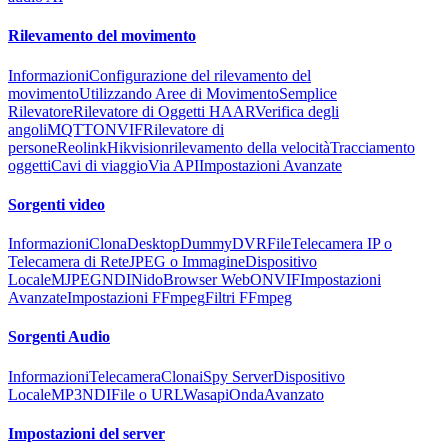
Rilevamento del movimento
Informazioni
Configurazione del rilevamento del
movimento
Utilizzando Aree di Movimento
Semplice
Rilevatore
Rilevatore di Oggetti HAAR
Verifica degli
angoli
MQTT
ONVIF
Rilevatore di
persone
Reolink
Hikvision
rilevamento della velocità
Tracciamento
oggetti
Cavi di viaggio
Via API
Impostazioni Avanzate
Sorgenti video
Informazioni
Clona
Desktop
Dummy
DVR
File
Telecamera IP o
Telecamera di Rete
JPEG o Immagine
Dispositivo
Locale
MJPEG
NDI
Nido
Browser Web
ONVIF
Impostazioni
Avanzate
Impostazioni FFmpeg
Filtri FFmpeg
Sorgenti Audio
Informazioni
Telecamera
Clona
iSpy Server
Dispositivo
Locale
MP3
NDI
File o URL
Wasapi
Onda
Avanzato
Impostazioni del server