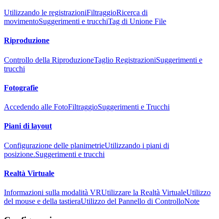
Utilizzando le registrazioni
Filtraggio
Ricerca di
movimento
Suggerimenti e trucchi
Tag di Unione File
Riproduzione
Controllo della Riproduzione
Taglio Registrazioni
Suggerimenti e
trucchi
Fotografie
Accedendo alle Foto
Filtraggio
Suggerimenti e Trucchi
Piani di layout
Configurazione delle planimetrie
Utilizzando i piani di
posizione.
Suggerimenti e trucchi
Realtà Virtuale
Informazioni sulla modalità VR
Utilizzare la Realtà Virtuale
Utilizzo
del mouse e della tastiera
Utilizzo del Pannello di Controllo
Note