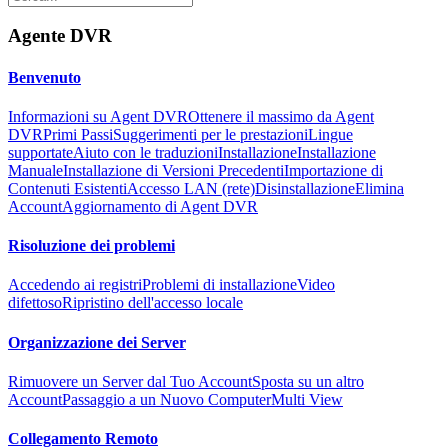
Agente DVR
Benvenuto
Informazioni su Agent DVR
Ottenere il massimo da Agent
DVR
Primi Passi
Suggerimenti per le prestazioni
Lingue
supportate
Aiuto con le traduzioni
Installazione
Installazione
Manuale
Installazione di Versioni Precedenti
Importazione di
Contenuti Esistenti
Accesso LAN (rete)
Disinstallazione
Elimina
Account
Aggiornamento di Agent DVR
Risoluzione dei problemi
Accedendo ai registri
Problemi di installazione
Video
difettoso
Ripristino dell'accesso locale
Organizzazione dei Server
Rimuovere un Server dal Tuo Account
Sposta su un altro
Account
Passaggio a un Nuovo Computer
Multi View
Collegamento Remoto