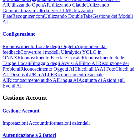
AI
Utilizzando OpenAI
Utilizzando Claude
Utilizzando
Gemini
Utilizzare altri server LLM
Utilizzando
PlateRecognizer.com
Utilizzando DoubleTake
Gestione dei Moduli
AI
Configurazione
Riconoscimento Locale degli Oggetti
Apprendere dai
feedback
Convertire i modelli Ultralytics YOLO in
ONNX
Riconoscimento Facciale Locale
Riconoscimento delle
Targhe Locali
Filtraggio degli Avvisi AI
Filtro AI Risoluzione dei
Problemi
Riconoscimento Oggetti AI
Chiedi all'IA
AI Foto
Chiedi ad
AI: Descrivi
LPR o ALPR
Riconoscimento Facciale
AI
Riconoscimento audio AI
Lingua AI
Aggiunta di Azioni agli
Eventi AI
Gestione Account
Gestione Account
Impostazioni Account
Informazioni aziendali
Autenticazione a 2 fattori