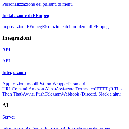
Personalizzazione dei pulsanti di menu
Installazione di FFmpeg
Impostazioni FFmpeg
Risoluzione dei problemi di FFmpeg
Integrazioni
API
API
Integrazioni
Applicazioni mobili
Python Wrapper
Parametri
URL
Comandi
Amazon Alexa
Assistente Domestico
IFTTT (If This
Then That)
Avvisi Push
Telegram
Webhook (Discord, Slack e altri)
AI
Server
Informazioni
Aggiunta di modelli AI
Impostazione dei server