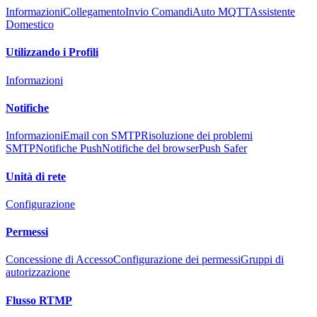
Informazioni
Collegamento
Invio Comandi
Auto MQTT
Assistente
Domestico
Utilizzando i Profili
Informazioni
Notifiche
Informazioni
Email con SMTP
Risoluzione dei problemi
SMTP
Notifiche Push
Notifiche del browser
Push Safer
Unità di rete
Configurazione
Permessi
Concessione di Accesso
Configurazione dei permessi
Gruppi di
autorizzazione
Flusso RTMP