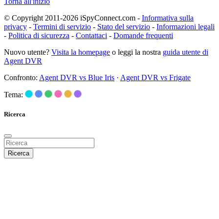
Torna all'inizio
© Copyright 2011-2026 iSpyConnect.com -
Informativa sulla
privacy
-
Termini di servizio
-
Stato del servizio
-
Informazioni legali
-
Politica di sicurezza
-
Contattaci
-
Domande frequenti
Nuovo utente?
Visita la homepage
o leggi la nostra
guida utente di
Agent DVR
Confronto:
Agent DVR vs Blue Iris
·
Agent DVR vs Frigate
Tema:
Ricerca
Ricerca