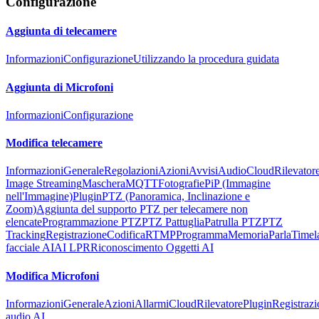
Configurazione
Aggiunta di telecamere
Informazioni
Configurazione
Utilizzando la procedura guidata
Aggiunta di Microfoni
Informazioni
Configurazione
Modifica telecamere
Informazioni
Generale
Regolazioni
Azioni
Avvisi
Audio
Cloud
Rilevator
Image Streaming
Maschera
MQTT
Fotografie
PiP (Immagine
nell'Immagine)
Plugin
PTZ (Panoramica, Inclinazione e
Zoom)
Aggiunta del supporto PTZ per telecamere non
elencate
Programmazione PTZ
PTZ Pattuglia
Patrulla PTZ
PTZ
Tracking
Registrazione
Codifica
RTMP
Programma
Memoria
Parla
Timel
facciale AI
AI LPR
Riconoscimento Oggetti AI
Modifica Microfoni
Informazioni
Generale
Azioni
Allarmi
Cloud
Rilevatore
Plugin
Registraz
audio AI