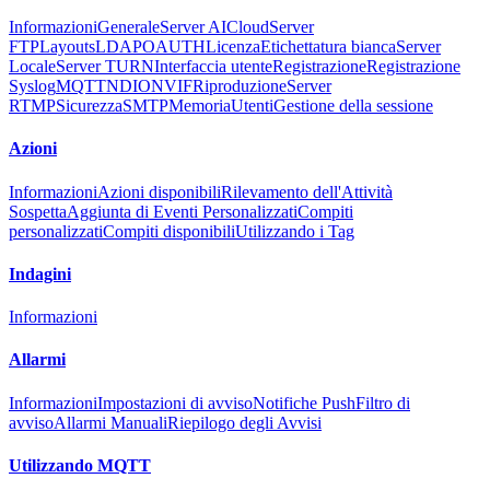
Informazioni
Generale
Server AI
Cloud
Server
FTP
Layouts
LDAP
OAUTH
Licenza
Etichettatura bianca
Server
Locale
Server TURN
Interfaccia utente
Registrazione
Registrazione
Syslog
MQTT
NDI
ONVIF
Riproduzione
Server
RTMP
Sicurezza
SMTP
Memoria
Utenti
Gestione della sessione
Azioni
Informazioni
Azioni disponibili
Rilevamento dell'Attività
Sospetta
Aggiunta di Eventi Personalizzati
Compiti
personalizzati
Compiti disponibili
Utilizzando i Tag
Indagini
Informazioni
Allarmi
Informazioni
Impostazioni di avviso
Notifiche Push
Filtro di
avviso
Allarmi Manuali
Riepilogo degli Avvisi
Utilizzando MQTT