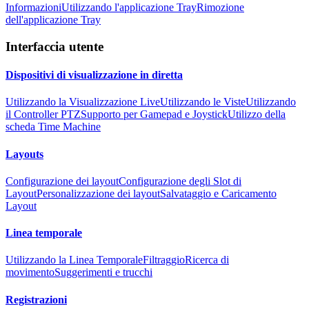
Informazioni
Utilizzando l'applicazione Tray
Rimozione
dell'applicazione Tray
Interfaccia utente
Dispositivi di visualizzazione in diretta
Utilizzando la Visualizzazione Live
Utilizzando le Viste
Utilizzando
il Controller PTZ
Supporto per Gamepad e Joystick
Utilizzo della
scheda Time Machine
Layouts
Configurazione dei layout
Configurazione degli Slot di
Layout
Personalizzazione dei layout
Salvataggio e Caricamento
Layout
Linea temporale
Utilizzando la Linea Temporale
Filtraggio
Ricerca di
movimento
Suggerimenti e trucchi
Registrazioni