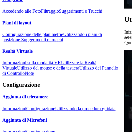
Accedendo alle Foto
Filtraggio
Suggerimenti e Trucchi
Ut
Piani di layout
Iniz
Configurazione delle planimetrie
Utilizzando i piani di
sel
posizione.
Suggerimenti e trucchi
Ques
Realtà Virtuale
Informazioni sulla modalità VR
Utilizzare la Realtà
Virtuale
Utilizzo del mouse e della tastiera
Utilizzo del Pannello
di Controllo
Note
Configurazione
Aggiunta di telecamere
Informazioni
Configurazione
Utilizzando la procedura guidata
Aggiunta di Microfoni
Informazioni
Configurazione