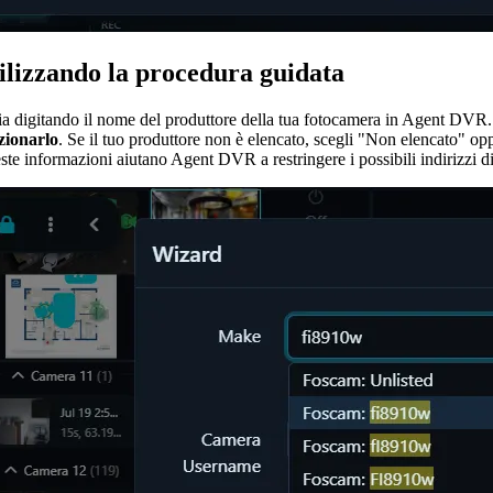
ilizzando la procedura guidata
ia digitando il nome del produttore della tua fotocamera in Agent DVR. 
ezionarlo
. Se il tuo produttore non è elencato, scegli "Non elencato" o
te informazioni aiutano Agent DVR a restringere i possibili indirizzi d