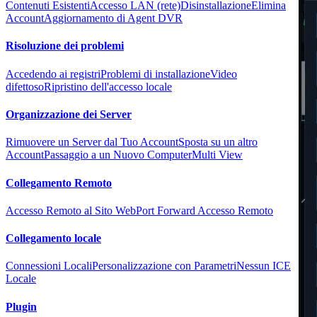
Contenuti Esistenti
Accesso LAN (rete)
Disinstallazione
Elimina
Account
Aggiornamento di Agent DVR
Risoluzione dei problemi
Accedendo ai registri
Problemi di installazione
Video
difettoso
Ripristino dell'accesso locale
Organizzazione dei Server
Rimuovere un Server dal Tuo Account
Sposta su un altro
Account
Passaggio a un Nuovo Computer
Multi View
Collegamento Remoto
Accesso Remoto al Sito Web
Port Forward Accesso Remoto
Collegamento locale
Connessioni Locali
Personalizzazione con Parametri
Nessun ICE
Locale
Plugin