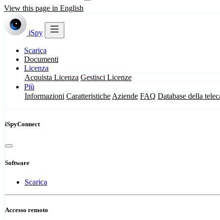
View this page in English
iSpy
Scarica
Documenti
Licenza
Acquista Licenza
Gestisci Licenze
Più
Informazioni
Caratteristiche
Aziende
FAQ
Database della tele
iSpyConnect
Software
Scarica
Accesso remoto