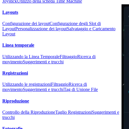
Joystick
Utilizzo della scheda Time Machine
Layouts
Configurazione dei layout
Configurazione degli Slot di
Layout
Personalizzazione dei layout
Salvataggio e Caricamento
Layout
Linea temporale
Utilizzando la Linea Temporale
Filtraggio
Ricerca di
movimento
Suggerimenti e trucchi
Registrazioni
Utilizzando le registrazioni
Filtraggio
Ricerca di
movimento
Suggerimenti e trucchi
Tag di Unione File
Riproduzione
Controllo della Riproduzione
Taglio Registrazioni
Suggerimenti e
trucchi
Fotografie