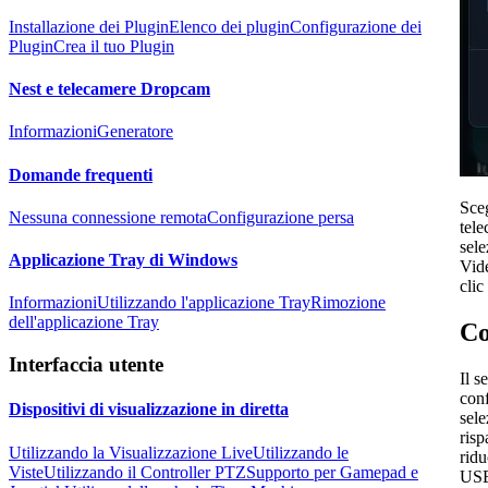
Installazione dei Plugin
Elenco dei plugin
Configurazione dei
Plugin
Crea il tuo Plugin
Nest e telecamere Dropcam
Informazioni
Generatore
Domande frequenti
Sceg
Nessuna connessione remota
Configurazione persa
tel
sel
Applicazione Tray di Windows
Vide
cli
Informazioni
Utilizzando l'applicazione Tray
Rimozione
dell'applicazione Tray
Co
Interfaccia utente
Il s
conf
Dispositivi di visualizzazione in diretta
sele
risp
Utilizzando la Visualizzazione Live
Utilizzando le
ridu
Viste
Utilizzando il Controller PTZ
Supporto per Gamepad e
USB 