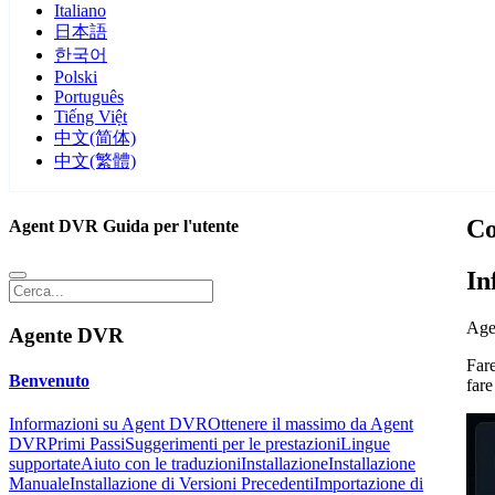
Italiano
日本語
한국어
Polski
Português
Tiếng Việt
中文(简体)
中文(繁體)
Co
Agent DVR Guida per l'utente
In
Age
Agente DVR
Fare
Benvenuto
fare
Informazioni su Agent DVR
Ottenere il massimo da Agent
DVR
Primi Passi
Suggerimenti per le prestazioni
Lingue
supportate
Aiuto con le traduzioni
Installazione
Installazione
Manuale
Installazione di Versioni Precedenti
Importazione di