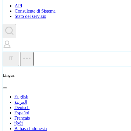
API
Consulente di Sistema
Stato del servizio
IT
Lingua
English
العربية
Deutsch
Español
Français
हिन्दी
Bahasa Indonesia