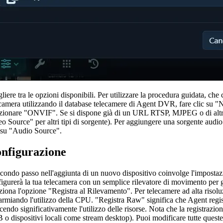
liere tra le opzioni disponibili. Per utilizzare la procedura guidata, che c
ecamera utilizzando il database telecamere di Agent DVR, fare clic su
ezionare "ONVIF". Se si dispone già di un URL RTSP, MJPEG o di altro
o Source" per altri tipi di sorgente). Per aggiungere una sorgente audi
c su "Audio Source".
nfigurazione
econdo passo nell'aggiunta di un nuovo dispositivo coinvolge l'impostazi
igurerà la tua telecamera con un semplice rilevatore di movimento per g
ziona l'opzione "Registra al Rilevamento". Per telecamere ad alta risol
armiando l'utilizzo della CPU. "Registra Raw" significa che Agent regist
cendo significativamente l'utilizzo delle risorse. Nota che la registrazio
o dispositivi locali come stream desktop). Puoi modificare tutte queste