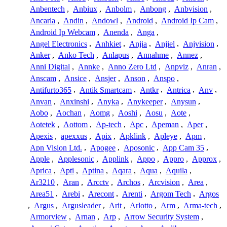
Anbentech
,
Anbiux
,
Anbolm
,
Anbong
,
Anbvision
,
Ancarla
,
Andin
,
Andowl
,
Android
,
Android Ip Cam
,
Android Ip Webcam
,
Anenda
,
Anga
,
Angel Electronics
,
Anhkiet
,
Anjia
,
Anjiel
,
Anjvision
,
Anker
,
Anko Tech
,
Anlapus
,
Annahme
,
Annez
,
Anni Digital
,
Annke
,
Anno Zero Ltd
,
Anpviz
,
Anran
,
Anscam
,
Ansice
,
Ansjer
,
Anson
,
Anspo
,
Antifurto365
,
Antik Smartcam
,
Antkr
,
Antrica
,
Anv
,
Anvan
,
Anxinshi
,
Anyka
,
Anykeeper
,
Anysun
,
Aobo
,
Aochan
,
Aomg
,
Aoshi
,
Aosu
,
Aote
,
Aotetek
,
Aottom
,
Ap-tech
,
Apc
,
Apeman
,
Aper
,
Apexis
,
apexxus
,
Apix
,
Apklink
,
Apleye
,
Apm
,
Apn Vision Ltd.
,
Apogee
,
Aposonic
,
App Cam 35
,
Apple
,
Applesonic
,
Applink
,
Appo
,
Appro
,
Approx
,
Aprica
,
Apti
,
Aptina
,
Aqara
,
Aqua
,
Aquila
,
Ar3210
,
Aran
,
Arcctv
,
Archos
,
Arcvision
,
Area
,
Area51
,
Arebi
,
Arecont
,
Arenti
,
Argom Tech
,
Argos
,
Argus
,
Argusleader
,
Arit
,
Arlotto
,
Arm
,
Arma-tech
,
Armorview
,
Arnan
,
Arp
,
Arrow Security System
,