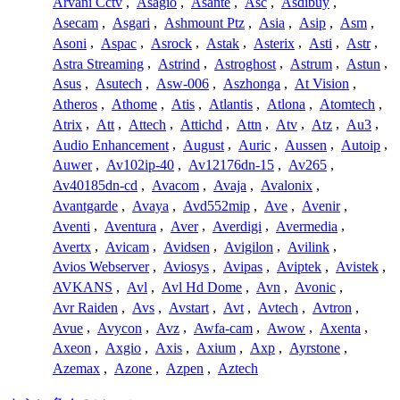
Arvani Cctv
,
Asagio
,
Asante
,
Asc
,
Asdibuy
,
Asecam
,
Asgari
,
Ashmount Ptz
,
Asia
,
Asip
,
Asm
,
Asoni
,
Aspac
,
Asrock
,
Astak
,
Asterix
,
Asti
,
Astr
,
Astra Streaming
,
Astrind
,
Astroghost
,
Astrum
,
Astun
,
Asus
,
Asutech
,
Asw-006
,
Aszhonga
,
At Vision
,
Atheros
,
Athome
,
Atis
,
Atlantis
,
Atlona
,
Atomtech
,
Atrix
,
Att
,
Attech
,
Attichd
,
Attn
,
Atv
,
Atz
,
Au3
,
Audio Enhancement
,
August
,
Auric
,
Aussen
,
Autoip
,
Auwer
,
Av102ip-40
,
Av12176dn-15
,
Av265
,
Av40185dn-cd
,
Avacom
,
Avaja
,
Avalonix
,
Avantgarde
,
Avaya
,
Avd552mip
,
Ave
,
Avenir
,
Aventi
,
Aventura
,
Aver
,
Averdigi
,
Avermedia
,
Avertx
,
Avicam
,
Avidsen
,
Avigilon
,
Avilink
,
Avios Webserver
,
Aviosys
,
Avipas
,
Aviptek
,
Avistek
,
AVKANS
,
Avl
,
Avl Hd Dome
,
Avn
,
Avonic
,
Avr Raiden
,
Avs
,
Avstart
,
Avt
,
Avtech
,
Avtron
,
Avue
,
Avycon
,
Avz
,
Awfa-cam
,
Awow
,
Axenta
,
Axeon
,
Axgio
,
Axis
,
Axium
,
Axp
,
Ayrstone
,
Azemax
,
Azone
,
Azpen
,
Aztech