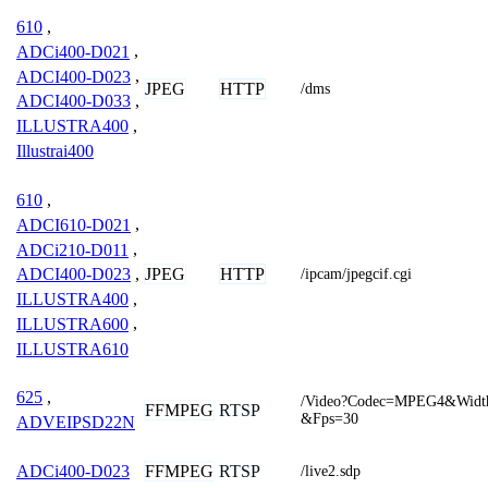
610
,
ADCi400-D021
,
ADCI400-D023
,
JPEG
HTTP
/dms
ADCI400-D033
,
ILLUSTRA400
,
Illustrai400
610
,
ADCI610-D021
,
ADCi210-D011
,
JPEG
HTTP
ADCI400-D023
,
/ipcam/jpegcif.cgi
ILLUSTRA400
,
ILLUSTRA600
,
ILLUSTRA610
625
,
/Video?Codec=MPEG4&Widt
FFMPEG
RTSP
&Fps=30
ADVEIPSD22N
FFMPEG
RTSP
ADCi400-D023
/live2.sdp