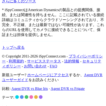
さらに多くのソース
* iSpyConnectはAmerican Dynamicsの製品との提携関係、接
続、または関連性を持ちません。ここに記載されている接続
詳細はコミュニティからクラウドソーシングされており、不
完全、不正確、または最新ではない可能性があります。これ
らのURLを使用してカメラに接続できることについて、保
証または担保を提供しません。
トップへ戻る
© Copyright 2011-2026 iSpyConnect.com -
プライバシーポリシ
ー
-
利用規約
-
サービスステータス
-
法的情報
-
セキュリテ
ィポリシー
-
お問い合わせ
-
FAQ
新規ユーザー?
ホームページにアクセス
するか、
Agent DVR
ユーザーガイド
をお読みください
比較:
Agent DVR vs Blue Iris
·
Agent DVR vs Frigate
テーマ: