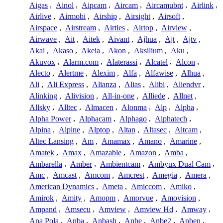
Aigas
,
Ainol
,
Aipcam
,
Aircam
,
Aircamubnt
,
Airlink
,
Airlive
,
Airmobi
,
Airship
,
Airsight
,
Airsoft
,
Airspace
,
Airstream
,
Airties
,
Airtop
,
Airview
,
Airwave
,
Ait
,
Aitek
,
Aivant
,
Ajhua
,
Ajt
,
Ajtv
,
Akai
,
Akaso
,
Akeia
,
Akon
,
Aksilium
,
Aku
,
Akuvox
,
Alarm.com
,
Alaterassi
,
Alcatel
,
Alcon
,
Alecto
,
Alertme
,
Alexim
,
Alfa
,
Alfawise
,
Alhua
,
Ali
,
Ali Express
,
Alianza
,
Alias
,
Alibi
,
Aliendvr
,
Alinking
,
Alivision
,
All-in-one
,
Alliede
,
Allnet
,
Allsky
,
Alltec
,
Almacen
,
Alonma
,
Alp
,
Alpha
,
Alpha Power
,
Alphacam
,
Alphago
,
Alphatech
,
Alpina
,
Alpine
,
Alptop
,
Altan
,
Altasec
,
Altcam
,
Altec Lansing
,
Am
,
Amamax
,
Amano
,
Amarine
,
Amatek
,
Amax
,
Amazable
,
Amazon
,
Amba
,
Ambarella
,
Amber
,
Ambientcam
,
Ambyux Dual Cam
,
Amc
,
Amcast
,
Amcom
,
Amcrest
,
Amegia
,
Amera
,
American Dynamics
,
Ameta
,
Amiccom
,
Amiko
,
Amirok
,
Amity
,
Amopm
,
Amorvue
,
Amovision
,
Ampand
,
Amsecu
,
Amview
,
Amview Hd
,
Amway
,
Ana Pola
,
Anba
,
Anbash
,
Anbe
,
Anbe2
,
Anben
,