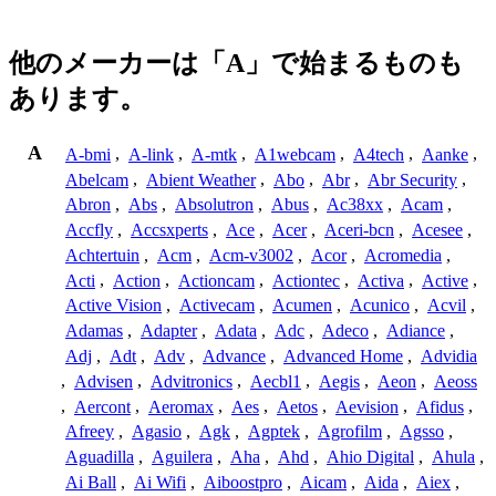
他のメーカーは「A」で始まるものも
あります。
A
A-bmi
,
A-link
,
A-mtk
,
A1webcam
,
A4tech
,
Aanke
,
Abelcam
,
Abient Weather
,
Abo
,
Abr
,
Abr Security
,
Abron
,
Abs
,
Absolutron
,
Abus
,
Ac38xx
,
Acam
,
Accfly
,
Accsxperts
,
Ace
,
Acer
,
Aceri-bcn
,
Acesee
,
Achtertuin
,
Acm
,
Acm-v3002
,
Acor
,
Acromedia
,
Acti
,
Action
,
Actioncam
,
Actiontec
,
Activa
,
Active
,
Active Vision
,
Activecam
,
Acumen
,
Acunico
,
Acvil
,
Adamas
,
Adapter
,
Adata
,
Adc
,
Adeco
,
Adiance
,
Adj
,
Adt
,
Adv
,
Advance
,
Advanced Home
,
Advidia
,
Advisen
,
Advitronics
,
Aecbl1
,
Aegis
,
Aeon
,
Aeoss
,
Aercont
,
Aeromax
,
Aes
,
Aetos
,
Aevision
,
Afidus
,
Afreey
,
Agasio
,
Agk
,
Agptek
,
Agrofilm
,
Agsso
,
Aguadilla
,
Aguilera
,
Aha
,
Ahd
,
Ahio Digital
,
Ahula
,
Ai Ball
,
Ai Wifi
,
Aiboostpro
,
Aicam
,
Aida
,
Aiex
,