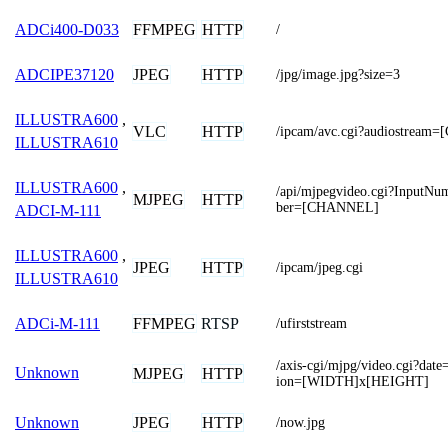
FFMPEG
HTTP
ADCi400-D033
/
JPEG
HTTP
ADCIPE37120
/jpg/image.jpg?size=3
ILLUSTRA600
,
VLC
HTTP
/ipcam/avc.cgi?audiostrea
ILLUSTRA610
ILLUSTRA600
,
/api/mjpegvideo.cgi?Input
MJPEG
HTTP
ber=[CHANNEL]
ADCI-M-111
ILLUSTRA600
,
JPEG
HTTP
/ipcam/jpeg.cgi
ILLUSTRA610
FFMPEG
RTSP
ADCi-M-111
/ufirststream
/axis-cgi/mjpg/video.cgi?dat
Unknown
MJPEG
HTTP
ion=[WIDTH]x[HEIGHT]
JPEG
HTTP
Unknown
/now.jpg