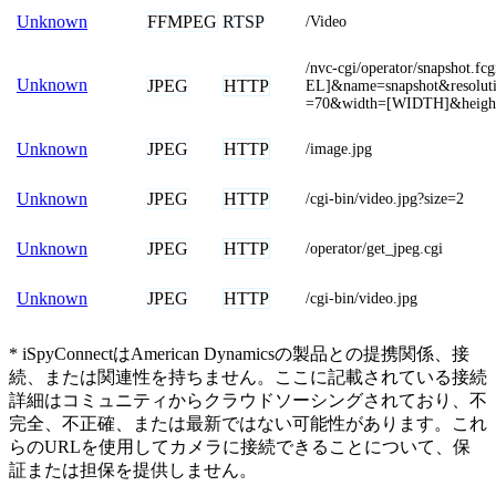
FFMPEG
RTSP
Unknown
/Video
/nvc-cgi/operator/snapshot.
Unknown
JPEG
HTTP
EL]&name=snapshot&resolut
=70&width=[WIDTH]&heig
JPEG
HTTP
Unknown
/image.jpg
JPEG
HTTP
Unknown
/cgi-bin/video.jpg?size=2
JPEG
HTTP
Unknown
/operator/get_jpeg.cgi
JPEG
HTTP
Unknown
/cgi-bin/video.jpg
* iSpyConnectはAmerican Dynamicsの製品との提携関係、接
続、または関連性を持ちません。ここに記載されている接続
詳細はコミュニティからクラウドソーシングされており、不
完全、不正確、または最新ではない可能性があります。これ
らのURLを使用してカメラに接続できることについて、保
証または担保を提供しません。