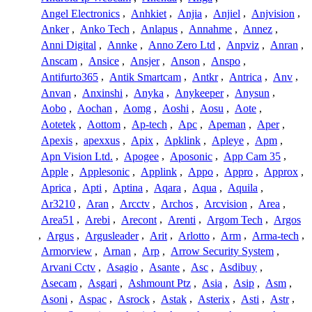
Angel Electronics
,
Anhkiet
,
Anjia
,
Anjiel
,
Anjvision
,
Anker
,
Anko Tech
,
Anlapus
,
Annahme
,
Annez
,
Anni Digital
,
Annke
,
Anno Zero Ltd
,
Anpviz
,
Anran
,
Anscam
,
Ansice
,
Ansjer
,
Anson
,
Anspo
,
Antifurto365
,
Antik Smartcam
,
Antkr
,
Antrica
,
Anv
,
Anvan
,
Anxinshi
,
Anyka
,
Anykeeper
,
Anysun
,
Aobo
,
Aochan
,
Aomg
,
Aoshi
,
Aosu
,
Aote
,
Aotetek
,
Aottom
,
Ap-tech
,
Apc
,
Apeman
,
Aper
,
Apexis
,
apexxus
,
Apix
,
Apklink
,
Apleye
,
Apm
,
Apn Vision Ltd.
,
Apogee
,
Aposonic
,
App Cam 35
,
Apple
,
Applesonic
,
Applink
,
Appo
,
Appro
,
Approx
,
Aprica
,
Apti
,
Aptina
,
Aqara
,
Aqua
,
Aquila
,
Ar3210
,
Aran
,
Arcctv
,
Archos
,
Arcvision
,
Area
,
Area51
,
Arebi
,
Arecont
,
Arenti
,
Argom Tech
,
Argos
,
Argus
,
Argusleader
,
Arit
,
Arlotto
,
Arm
,
Arma-tech
,
Armorview
,
Arnan
,
Arp
,
Arrow Security System
,
Arvani Cctv
,
Asagio
,
Asante
,
Asc
,
Asdibuy
,
Asecam
,
Asgari
,
Ashmount Ptz
,
Asia
,
Asip
,
Asm
,
Asoni
,
Aspac
,
Asrock
,
Astak
,
Asterix
,
Asti
,
Astr
,