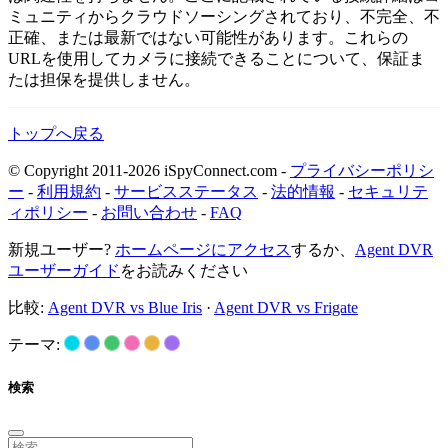
ミュニティからクラウドソーシングされており、不完全、不
正確、または最新ではない可能性があります。これらの
URLを使用してカメラに接続できることについて、保証ま
たは担保を提供しません。
トップへ戻る
© Copyright 2011-2026 iSpyConnect.com -
プライバシーポリシ
ー
-
利用規約
-
サービスステータス
-
法的情報
-
セキュリテ
ィポリシー
-
お問い合わせ
-
FAQ
新規ユーザー?
ホームページにアクセス
するか、
Agent DVR
ユーザーガイド
をお読みください
比較:
Agent DVR vs Blue Iris
·
Agent DVR vs Frigate
テーマ:
検索