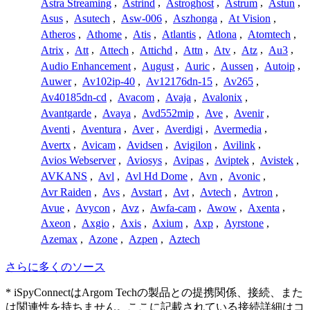
Astra Streaming
,
Astrind
,
Astroghost
,
Astrum
,
Astun
,
Asus
,
Asutech
,
Asw-006
,
Aszhonga
,
At Vision
,
Atheros
,
Athome
,
Atis
,
Atlantis
,
Atlona
,
Atomtech
,
Atrix
,
Att
,
Attech
,
Attichd
,
Attn
,
Atv
,
Atz
,
Au3
,
Audio Enhancement
,
August
,
Auric
,
Aussen
,
Autoip
,
Auwer
,
Av102ip-40
,
Av12176dn-15
,
Av265
,
Av40185dn-cd
,
Avacom
,
Avaja
,
Avalonix
,
Avantgarde
,
Avaya
,
Avd552mip
,
Ave
,
Avenir
,
Aventi
,
Aventura
,
Aver
,
Averdigi
,
Avermedia
,
Avertx
,
Avicam
,
Avidsen
,
Avigilon
,
Avilink
,
Avios Webserver
,
Aviosys
,
Avipas
,
Aviptek
,
Avistek
,
AVKANS
,
Avl
,
Avl Hd Dome
,
Avn
,
Avonic
,
Avr Raiden
,
Avs
,
Avstart
,
Avt
,
Avtech
,
Avtron
,
Avue
,
Avycon
,
Avz
,
Awfa-cam
,
Awow
,
Axenta
,
Axeon
,
Axgio
,
Axis
,
Axium
,
Axp
,
Ayrstone
,
Azemax
,
Azone
,
Azpen
,
Aztech
さらに多くのソース
* iSpyConnectはArgom Techの製品との提携関係、接続、また
は関連性を持ちません。ここに記載されている接続詳細はコ