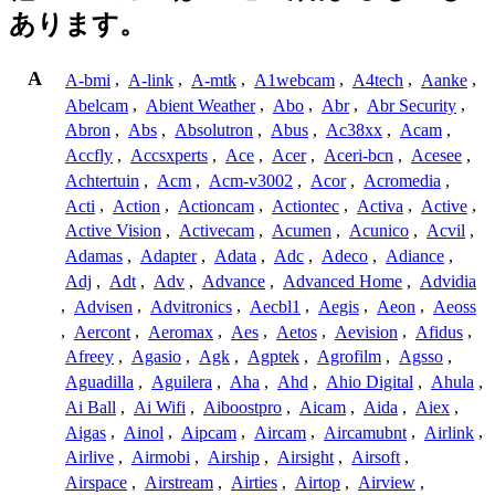
あります。
A
A-bmi
,
A-link
,
A-mtk
,
A1webcam
,
A4tech
,
Aanke
,
Abelcam
,
Abient Weather
,
Abo
,
Abr
,
Abr Security
,
Abron
,
Abs
,
Absolutron
,
Abus
,
Ac38xx
,
Acam
,
Accfly
,
Accsxperts
,
Ace
,
Acer
,
Aceri-bcn
,
Acesee
,
Achtertuin
,
Acm
,
Acm-v3002
,
Acor
,
Acromedia
,
Acti
,
Action
,
Actioncam
,
Actiontec
,
Activa
,
Active
,
Active Vision
,
Activecam
,
Acumen
,
Acunico
,
Acvil
,
Adamas
,
Adapter
,
Adata
,
Adc
,
Adeco
,
Adiance
,
Adj
,
Adt
,
Adv
,
Advance
,
Advanced Home
,
Advidia
,
Advisen
,
Advitronics
,
Aecbl1
,
Aegis
,
Aeon
,
Aeoss
,
Aercont
,
Aeromax
,
Aes
,
Aetos
,
Aevision
,
Afidus
,
Afreey
,
Agasio
,
Agk
,
Agptek
,
Agrofilm
,
Agsso
,
Aguadilla
,
Aguilera
,
Aha
,
Ahd
,
Ahio Digital
,
Ahula
,
Ai Ball
,
Ai Wifi
,
Aiboostpro
,
Aicam
,
Aida
,
Aiex
,
Aigas
,
Ainol
,
Aipcam
,
Aircam
,
Aircamubnt
,
Airlink
,
Airlive
,
Airmobi
,
Airship
,
Airsight
,
Airsoft
,
Airspace
,
Airstream
,
Airties
,
Airtop
,
Airview
,