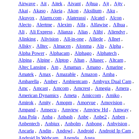
Airwave
,
Ait
,
Aitek
,
Aivant
,
Ajhua
,
Ajt
,
Ajtv
,
Akai
,
Akaso
,
Akeia
,
Akon
,
Aksilium
,
Aku
,
Akuvox
,
Alarm.com
,
Alaterassi
,
Alcatel
,
Alcon
,
Alecto
,
Alertme
,
Alexim
,
Alfa
,
Alfawise
,
Alhua
,
Ali
,
Ali Express
,
Alianza
,
Alias
,
Alibi
,
Aliendvr
,
Alinking
,
Alivision
,
All-in-one
,
Alliede
,
Allnet
,
Allsky
,
Alltec
,
Almacen
,
Alonma
,
Alp
,
Alpha
,
Alpha Power
,
Alphacam
,
Alphago
,
Alphatech
,
Alpina
,
Alpine
,
Alptop
,
Altan
,
Altasec
,
Altcam
,
Altec Lansing
,
Am
,
Amamax
,
Amano
,
Amarine
,
Amatek
,
Amax
,
Amazable
,
Amazon
,
Amba
,
Ambarella
,
Amber
,
Ambientcam
,
Ambyux Dual Cam
,
Amc
,
Amcast
,
Amcom
,
Amcrest
,
Amegia
,
Amera
,
American Dynamics
,
Ameta
,
Amiccom
,
Amiko
,
Amirok
,
Amity
,
Amopm
,
Amorvue
,
Amovision
,
Ampand
,
Amsecu
,
Amview
,
Amview Hd
,
Amway
,
Ana Pola
,
Anba
,
Anbash
,
Anbe
,
Anbe2
,
Anben
,
Anbentech
,
Anbiux
,
Anbolm
,
Anbong
,
Anbvision
,
Ancarla
,
Andin
,
Andowl
,
Android
,
Android Ip Cam
,
Android Ip Webcam
,
Anenda
,
Anga
,