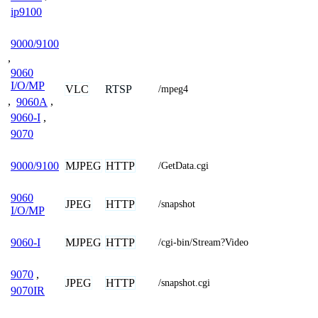
ip9100
9000/9100
,
9060
I/O/MP
VLC
RTSP
/mpeg4
,
9060A
,
9060-I
,
9070
MJPEG
HTTP
9000/9100
/GetData.cgi
9060
JPEG
HTTP
/snapshot
I/O/MP
MJPEG
HTTP
9060-I
/cgi-bin/Stream?Video
9070
,
JPEG
HTTP
/snapshot.cgi
9070IR