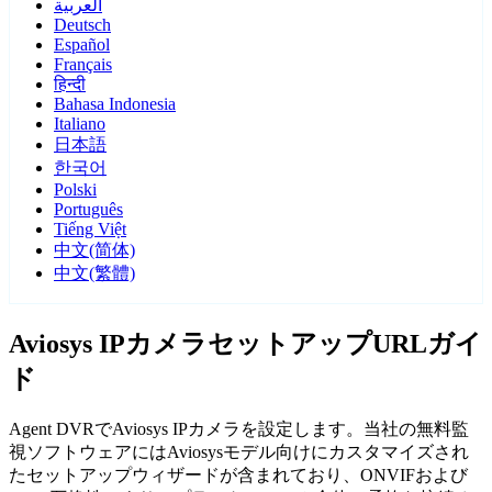
العربية
Deutsch
Español
Français
हिन्दी
Bahasa Indonesia
Italiano
日本語
한국어
Polski
Português
Tiếng Việt
中文(简体)
中文(繁體)
Aviosys IPカメラセットアップURLガイ
ド
Agent DVRでAviosys IPカメラを設定します。当社の無料監
視ソフトウェアにはAviosysモデル向けにカスタマイズされ
たセットアップウィザードが含まれており、ONVIFおよび