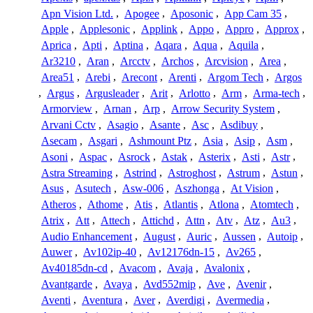
Apn Vision Ltd.
,
Apogee
,
Aposonic
,
App Cam 35
,
Apple
,
Applesonic
,
Applink
,
Appo
,
Appro
,
Approx
,
Aprica
,
Apti
,
Aptina
,
Aqara
,
Aqua
,
Aquila
,
Ar3210
,
Aran
,
Arcctv
,
Archos
,
Arcvision
,
Area
,
Area51
,
Arebi
,
Arecont
,
Arenti
,
Argom Tech
,
Argos
,
Argus
,
Argusleader
,
Arit
,
Arlotto
,
Arm
,
Arma-tech
,
Armorview
,
Arnan
,
Arp
,
Arrow Security System
,
Arvani Cctv
,
Asagio
,
Asante
,
Asc
,
Asdibuy
,
Asecam
,
Asgari
,
Ashmount Ptz
,
Asia
,
Asip
,
Asm
,
Asoni
,
Aspac
,
Asrock
,
Astak
,
Asterix
,
Asti
,
Astr
,
Astra Streaming
,
Astrind
,
Astroghost
,
Astrum
,
Astun
,
Asus
,
Asutech
,
Asw-006
,
Aszhonga
,
At Vision
,
Atheros
,
Athome
,
Atis
,
Atlantis
,
Atlona
,
Atomtech
,
Atrix
,
Att
,
Attech
,
Attichd
,
Attn
,
Atv
,
Atz
,
Au3
,
Audio Enhancement
,
August
,
Auric
,
Aussen
,
Autoip
,
Auwer
,
Av102ip-40
,
Av12176dn-15
,
Av265
,
Av40185dn-cd
,
Avacom
,
Avaja
,
Avalonix
,
Avantgarde
,
Avaya
,
Avd552mip
,
Ave
,
Avenir
,
Aventi
,
Aventura
,
Aver
,
Averdigi
,
Avermedia
,