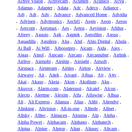
Active Vision
,
Activecam
,
Acumen
,
Acunico
,
Acvil
,
Adamas
,
Adapter
,
Adata
,
Adc
,
Adeco
,
Adiance
,
Adj
,
Adt
,
Adv
,
Advance
,
Advanced Home
,
Advidia
,
Advisen
,
Advitronics
,
Aecbl1
,
Aegis
,
Aeon
,
Aeoss
,
Aercont
,
Aeromax
,
Aes
,
Aetos
,
Aevision
,
Afidus
,
Afreey
,
Agasio
,
Agk
,
Agptek
,
Agrofilm
,
Agsso
,
Aguadilla
,
Aguilera
,
Aha
,
Ahd
,
Ahio Digital
,
Ahula
,
Ai Ball
,
Ai Wifi
,
Aiboostpro
,
Aicam
,
Aida
,
Aiex
,
Aigas
,
Ainol
,
Aipcam
,
Aircam
,
Aircamubnt
,
Airlink
,
Airlive
,
Airmobi
,
Airship
,
Airsight
,
Airsoft
,
Airspace
,
Airstream
,
Airties
,
Airtop
,
Airview
,
Airwave
,
Ait
,
Aitek
,
Aivant
,
Ajhua
,
Ajt
,
Ajtv
,
Akai
,
Akaso
,
Akeia
,
Akon
,
Aksilium
,
Aku
,
Akuvox
,
Alarm.com
,
Alaterassi
,
Alcatel
,
Alcon
,
Alecto
,
Alertme
,
Alexim
,
Alfa
,
Alfawise
,
Alhua
,
Ali
,
Ali Express
,
Alianza
,
Alias
,
Alibi
,
Aliendvr
,
Alinking
,
Alivision
,
All-in-one
,
Alliede
,
Allnet
,
Allsky
,
Alltec
,
Almacen
,
Alonma
,
Alp
,
Alpha
,
Alpha Power
,
Alphacam
,
Alphago
,
Alphatech
,
Alpina
,
Alpine
,
Alptop
,
Altan
,
Altasec
,
Altcam
,