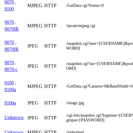
9070
,
MJPEG
HTTP
/GetData.cgi?Status=0
9100
9070
,
MJPEG
HTTP
/ipcam/mjpeg.cgi
9070IR
9070
,
/snapshot.cgi?user=[USERNAME]&p
JPEG
HTTP
WORD]
9070IR
9070
,
/snapshot.cgi?usr=[USERNAME]&p
JPEG
HTTP
ORD]
9070-c
9100
,
MJPEG
HTTP
/GetData.cgi?Camera=0&BandWidth=0
9100a
JPEG
HTTP
9100a
/image.jpg
/cgi-bin/snapshot.cgi?loginuse=[US
Unknown
JPEG
HTTP
ginpas=[PASSWORD]
MJPEG
HTTP
Unknown
/videofeed