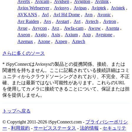
Avertx
,
Avicam
,
Avidsen
,
Avigilon
,
Avilink
,
Avios Webserver
,
Aviosys
,
Avipas
,
Aviptek
,
Avistek
,
AVKANS
,
Avl
,
Avl Hd Dome
,
Avn
,
Avonic
,
Avr Raiden
,
Avs
,
Avstart
,
Avt
,
Avtech
,
Avtron
,
Avue
,
Avycon
,
Avz
,
Awfa-cam
,
Awow
,
Axenta
,
Axeon
,
Axgio
,
Axis
,
Axium
,
Axp
,
Ayrstone
,
Azemax
,
Azone
,
Azpen
,
Aztech
さらに多くのソース
* iSpyConnectはAviosysの製品との提携関係、接続、または
関連性を持ちません。ここに記載されている接続詳細はコミ
ュニティからクラウドソーシングされており、不完全、不正
確、または最新ではない可能性があります。これらのURL
を使用してカメラに接続できることについて、保証または担
保を提供しません。
トップへ戻る
© Copyright 2011-2026 iSpyConnect.com -
プライバシーポリシ
ー
-
利用規約
-
サービスステータス
-
法的情報
-
セキュリテ