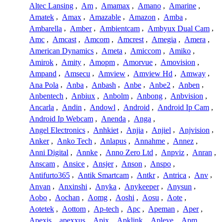
Altec Lansing
,
Am
,
Amamax
,
Amano
,
Amarine
,
Amatek
,
Amax
,
Amazable
,
Amazon
,
Amba
,
Ambarella
,
Amber
,
Ambientcam
,
Ambyux Dual Cam
,
Amc
,
Amcast
,
Amcom
,
Amcrest
,
Amegia
,
Amera
,
American Dynamics
,
Ameta
,
Amiccom
,
Amiko
,
Amirok
,
Amity
,
Amopm
,
Amorvue
,
Amovision
,
Ampand
,
Amsecu
,
Amview
,
Amview Hd
,
Amway
,
Ana Pola
,
Anba
,
Anbash
,
Anbe
,
Anbe2
,
Anben
,
Anbentech
,
Anbiux
,
Anbolm
,
Anbong
,
Anbvision
,
Ancarla
,
Andin
,
Andowl
,
Android
,
Android Ip Cam
,
Android Ip Webcam
,
Anenda
,
Anga
,
Angel Electronics
,
Anhkiet
,
Anjia
,
Anjiel
,
Anjvision
,
Anker
,
Anko Tech
,
Anlapus
,
Annahme
,
Annez
,
Anni Digital
,
Annke
,
Anno Zero Ltd
,
Anpviz
,
Anran
,
Anscam
,
Ansice
,
Ansjer
,
Anson
,
Anspo
,
Antifurto365
,
Antik Smartcam
,
Antkr
,
Antrica
,
Anv
,
Anvan
,
Anxinshi
,
Anyka
,
Anykeeper
,
Anysun
,
Aobo
,
Aochan
,
Aomg
,
Aoshi
,
Aosu
,
Aote
,
Aotetek
,
Aottom
,
Ap-tech
,
Apc
,
Apeman
,
Aper
,
Apexis
,
apexxus
,
Apix
,
Apklink
,
Apleye
,
Apm
,