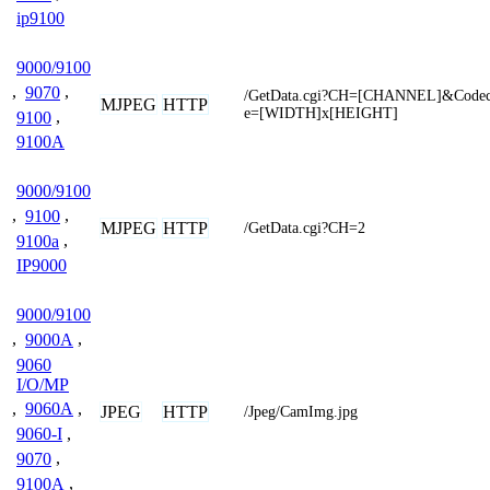
ip9100
9000/9100
,
9070
,
/GetData.cgi?CH=[CHANNEL]&Codec
MJPEG
HTTP
e=[WIDTH]x[HEIGHT]
9100
,
9100A
9000/9100
,
9100
,
MJPEG
HTTP
/GetData.cgi?CH=2
9100a
,
IP9000
9000/9100
,
9000A
,
9060
I/O/MP
,
9060A
,
JPEG
HTTP
/Jpeg/CamImg.jpg
9060-I
,
9070
,
9100A
,