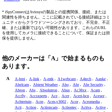
* iSpyConnectはAviosysの製品との提携関係、接続、または
関連性を持ちません。ここに記載されている接続詳細はコミ
ュニティからクラウドソーシングされており、不完全、不正
確、または最新ではない可能性があります。これらのURL
を使用してカメラに接続できることについて、保証または担
保を提供しません。
他のメーカーは「A」で始まるものも
あります。
A
A-bmi
,
A-link
,
A-mtk
,
A1webcam
,
A4tech
,
Aanke
,
Abelcam
,
Abient Weather
,
Abo
,
Abr
,
Abr Security
,
Abron
,
Abs
,
Absolutron
,
Abus
,
Ac38xx
,
Acam
,
Accfly
,
Accsxperts
,
Ace
,
Acer
,
Aceri-bcn
,
Acesee
,
Achtertuin
,
Acm
,
Acm-v3002
,
Acor
,
Acromedia
,
Acti
,
Action
,
Actioncam
,
Actiontec
,
Activa
,
Active
,