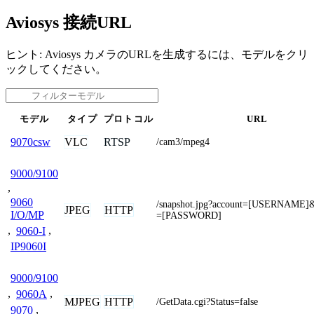
Aviosys 接続URL
ヒント: Aviosys カメラのURLを生成するには、モデルをクリ
ックしてください。
モデル
タイプ
プロトコル
URL
VLC
RTSP
9070csw
/cam3/mpeg4
9000/9100
,
9060
/snapshot.jpg?account=[USERNAME]
JPEG
HTTP
I/O/MP
=[PASSWORD]
,
9060-I
,
IP9060I
9000/9100
,
9060A
,
MJPEG
HTTP
/GetData.cgi?Status=false
9070
,