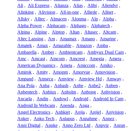
Ali
,
Ali Express
,
Alianza
,
Alias
,
Alibi
,
Aliendvr
,
Alinking
,
Alivision
,
All-in-one
,
Alliede
,
Allnet
,
Allsky
,
Alltec
,
Almacen
,
Alonma
,
Alp
,
Alpha
,
Alpha Power
,
Alphacam
,
Alphago
,
Alphatech
,
Alpina
,
Alpine
,
Alptop
,
Altan
,
Altasec
,
Altcam
,
Altec Lansing
,
Am
,
Amamax
,
Amano
,
Amarine
,
Amatek
,
Amax
,
Amazable
,
Amazon
,
Amba
,
Ambarella
,
Amber
,
Ambientcam
,
Ambyux Dual Cam
,
Amc
,
Amcast
,
Amcom
,
Amcrest
,
Amegia
,
Amera
,
American Dynamics
,
Ameta
,
Amiccom
,
Amiko
,
Amirok
,
Amity
,
Amopm
,
Amorvue
,
Amovision
,
Ampand
,
Amsecu
,
Amview
,
Amview Hd
,
Amway
,
Ana Pola
,
Anba
,
Anbash
,
Anbe
,
Anbe2
,
Anben
,
Anbentech
,
Anbiux
,
Anbolm
,
Anbong
,
Anbvision
,
Ancarla
,
Andin
,
Andowl
,
Android
,
Android Ip Cam
,
Android Ip Webcam
,
Anenda
,
Anga
,
Angel Electronics
,
Anhkiet
,
Anjia
,
Anjiel
,
Anjvision
,
Anker
,
Anko Tech
,
Anlapus
,
Annahme
,
Annez
,
Anni Digital
,
Annke
,
Anno Zero Ltd
,
Anpviz
,
Anran
,