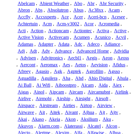
Abelcam
,
Abient Weather
,
Abo
,
Abr
,
Abr Security
,
Abron
,
Abs
,
Absolutron
,
Abus
,
Ac38xx
,
Acam
,
Accfly
,
Accsxperts
,
Ace
,
Acer
,
Aceri-bcn
,
Acesee
,
Achtertuin
,
Acm
,
Acm-v3002
,
Acor
,
Acromedia
,
Acti
,
Action
,
Actioncam
,
Actiontec
,
Activa
,
Active
,
Active Vision
,
Activecam
,
Acumen
,
Acunico
,
Acvil
,
Adamas
,
Adapter
,
Adata
,
Adc
,
Adeco
,
Adiance
,
Adj
,
Adt
,
Adv
,
Advance
,
Advanced Home
,
Advidia
,
Advisen
,
Advitronics
,
Aecbl1
,
Aegis
,
Aeon
,
Aeoss
,
Aercont
,
Aeromax
,
Aes
,
Aetos
,
Aevision
,
Afidus
,
Afreey
,
Agasio
,
Agk
,
Agptek
,
Agrofilm
,
Agsso
,
Aguadilla
,
Aguilera
,
Aha
,
Ahd
,
Ahio Digital
,
Ahula
,
Ai Ball
,
Ai Wifi
,
Aiboostpro
,
Aicam
,
Aida
,
Aiex
,
Aigas
,
Ainol
,
Aipcam
,
Aircam
,
Aircamubnt
,
Airlink
,
Airlive
,
Airmobi
,
Airship
,
Airsight
,
Airsoft
,
Airspace
,
Airstream
,
Airties
,
Airtop
,
Airview
,
Airwave
,
Ait
,
Aitek
,
Aivant
,
Ajhua
,
Ajt
,
Ajtv
,
Akai
,
Akaso
,
Akeia
,
Akon
,
Aksilium
,
Aku
,
Akuvox
,
Alarm.com
,
Alaterassi
,
Alcatel
,
Alcon
,
Alecto
,
Alertme
,
Alexim
,
Alfa
,
Alfawise
,
Alhua
,