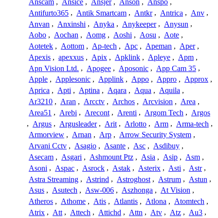
Anscam
,
Ansice
,
Ansjer
,
Anson
,
Anspo
,
Antifurto365
,
Antik Smartcam
,
Antkr
,
Antrica
,
Anv
,
Anvan
,
Anxinshi
,
Anyka
,
Anykeeper
,
Anysun
,
Aobo
,
Aochan
,
Aomg
,
Aoshi
,
Aosu
,
Aote
,
Aotetek
,
Aottom
,
Ap-tech
,
Apc
,
Apeman
,
Aper
,
Apexis
,
apexxus
,
Apix
,
Apklink
,
Apleye
,
Apm
,
Apn Vision Ltd.
,
Apogee
,
Aposonic
,
App Cam 35
,
Apple
,
Applesonic
,
Applink
,
Appo
,
Appro
,
Approx
,
Aprica
,
Apti
,
Aptina
,
Aqara
,
Aqua
,
Aquila
,
Ar3210
,
Aran
,
Arcctv
,
Archos
,
Arcvision
,
Area
,
Area51
,
Arebi
,
Arecont
,
Arenti
,
Argom Tech
,
Argos
,
Argus
,
Argusleader
,
Arit
,
Arlotto
,
Arm
,
Arma-tech
,
Armorview
,
Arnan
,
Arp
,
Arrow Security System
,
Arvani Cctv
,
Asagio
,
Asante
,
Asc
,
Asdibuy
,
Asecam
,
Asgari
,
Ashmount Ptz
,
Asia
,
Asip
,
Asm
,
Asoni
,
Aspac
,
Asrock
,
Astak
,
Asterix
,
Asti
,
Astr
,
Astra Streaming
,
Astrind
,
Astroghost
,
Astrum
,
Astun
,
Asus
,
Asutech
,
Asw-006
,
Aszhonga
,
At Vision
,
Atheros
,
Athome
,
Atis
,
Atlantis
,
Atlona
,
Atomtech
,
Atrix
,
Att
,
Attech
,
Attichd
,
Attn
,
Atv
,
Atz
,
Au3
,