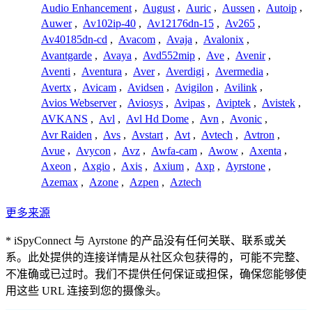
Audio Enhancement
,
August
,
Auric
,
Aussen
,
Autoip
,
Auwer
,
Av102ip-40
,
Av12176dn-15
,
Av265
,
Av40185dn-cd
,
Avacom
,
Avaja
,
Avalonix
,
Avantgarde
,
Avaya
,
Avd552mip
,
Ave
,
Avenir
,
Aventi
,
Aventura
,
Aver
,
Averdigi
,
Avermedia
,
Avertx
,
Avicam
,
Avidsen
,
Avigilon
,
Avilink
,
Avios Webserver
,
Aviosys
,
Avipas
,
Aviptek
,
Avistek
,
AVKANS
,
Avl
,
Avl Hd Dome
,
Avn
,
Avonic
,
Avr Raiden
,
Avs
,
Avstart
,
Avt
,
Avtech
,
Avtron
,
Avue
,
Avycon
,
Avz
,
Awfa-cam
,
Awow
,
Axenta
,
Axeon
,
Axgio
,
Axis
,
Axium
,
Axp
,
Ayrstone
,
Azemax
,
Azone
,
Azpen
,
Aztech
更多来源
* iSpyConnect 与 Ayrstone 的产品没有任何关联、联系或关
系。此处提供的连接详情是从社区众包获得的，可能不完整、
不准确或已过时。我们不提供任何保证或担保，确保您能够使
用这些 URL 连接到您的摄像头。