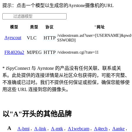
提示：点击一个模型以生成您的Ayrstone摄像机的URL
模型
类型
协议
"网址
/videostream.asf?user=[USERNAME]&pwd
Ayrscout
VLC
HTTP
SSWORD]
MJPEG
HTTP
FR4020a2
/videostream.cgi?rate=11
* iSpyConnect 与 Ayrstone 的产品没有任何关联、联系或关
系。此处提供的连接详情是从社区众包获得的，可能不完整、
不准确或已过时。我们不提供任何保证或担保，确保您能够使
用这些 URL 连接到您的摄像头。
以"A"开头的其他品牌
A
A-bmi
,
A-link
,
A-mtk
,
A1webcam
,
A4tech
,
Aanke
,