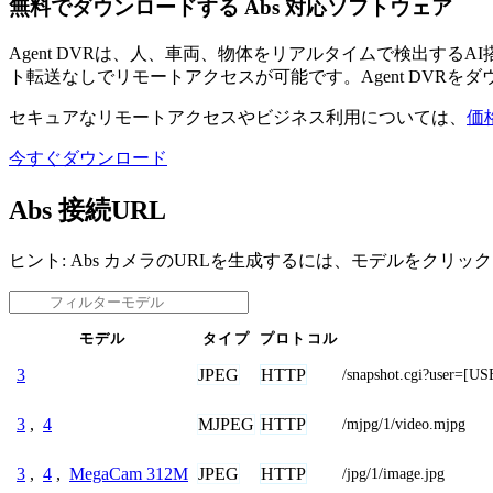
無料でダウンロードする Abs 対応ソフトウェア
Agent DVRは、人、車両、物体をリアルタイムで検出す
ト転送なしでリモートアクセスが可能です。Agent DVRを
セキュアなリモートアクセスやビジネス利用については、
価
今すぐダウンロード
Abs 接続URL
ヒント: Abs カメラのURLを生成するには、モデルをクリッ
モデル
タイプ
プロトコル
JPEG
HTTP
3
/snapshot.cgi?user
MJPEG
HTTP
3
,
4
/mjpg/1/video.mjpg
JPEG
HTTP
3
,
4
,
MegaCam 312M
/jpg/1/image.jpg