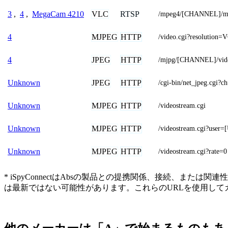
VLC
RTSP
3
,
4
,
MegaCam 4210
/mpeg4/[CHANNEL]/m
MJPEG
HTTP
4
/video.cgi?resolution
JPEG
HTTP
4
/mjpg/[CHANNEL]/vid
JPEG
HTTP
Unknown
/cgi-bin/net_jpeg.cgi
MJPEG
HTTP
Unknown
/videostream.cgi
MJPEG
HTTP
Unknown
/videostream.cgi?u
MJPEG
HTTP
Unknown
/videostream.cgi?rate=0
* iSpyConnectはAbsの製品との提携関係、接続、
は最新ではない可能性があります。これらのURLを使用し