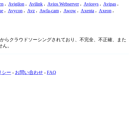
en
,
Avigilon
,
Avilink
,
Avios Webserver
,
Aviosys
,
Avipas
,
ue
,
Avycon
,
Avz
,
Awfa-cam
,
Awow
,
Axenta
,
Axeon
,
ニティからクラウドソーシングされており、不完全、不正確、また
せん。
リシー
-
お問い合わせ
-
FAQ