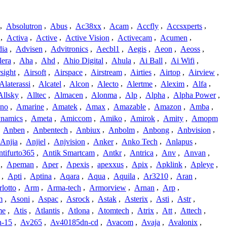
,
Absolutron
,
Abus
,
Ac38xx
,
Acam
,
Accfly
,
Accsxperts
,
,
Activa
,
Active
,
Active Vision
,
Activecam
,
Acumen
,
dia
,
Advisen
,
Advitronics
,
Aecbl1
,
Aegis
,
Aeon
,
Aeoss
,
lera
,
Aha
,
Ahd
,
Ahio Digital
,
Ahula
,
Ai Ball
,
Ai Wifi
,
sight
,
Airsoft
,
Airspace
,
Airstream
,
Airties
,
Airtop
,
Airview
,
Alaterassi
,
Alcatel
,
Alcon
,
Alecto
,
Alertme
,
Alexim
,
Alfa
,
Allsky
,
Alltec
,
Almacen
,
Alonma
,
Alp
,
Alpha
,
Alpha Power
,
no
,
Amarine
,
Amatek
,
Amax
,
Amazable
,
Amazon
,
Amba
,
namics
,
Ameta
,
Amiccom
,
Amiko
,
Amirok
,
Amity
,
Amopm
,
Anben
,
Anbentech
,
Anbiux
,
Anbolm
,
Anbong
,
Anbvision
,
Anjia
,
Anjiel
,
Anjvision
,
Anker
,
Anko Tech
,
Anlapus
,
tifurto365
,
Antik Smartcam
,
Antkr
,
Antrica
,
Anv
,
Anvan
,
,
Apeman
,
Aper
,
Apexis
,
apexxus
,
Apix
,
Apklink
,
Apleye
,
,
Apti
,
Aptina
,
Aqara
,
Aqua
,
Aquila
,
Ar3210
,
Aran
,
lotto
,
Arm
,
Arma-tech
,
Armorview
,
Arnan
,
Arp
,
m
,
Asoni
,
Aspac
,
Asrock
,
Astak
,
Asterix
,
Asti
,
Astr
,
me
,
Atis
,
Atlantis
,
Atlona
,
Atomtech
,
Atrix
,
Att
,
Attech
,
-15
,
Av265
,
Av40185dn-cd
,
Avacom
,
Avaja
,
Avalonix
,