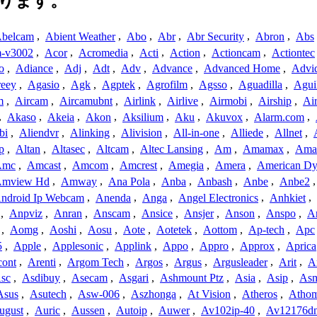
ります。
belcam
,
Abient Weather
,
Abo
,
Abr
,
Abr Security
,
Abron
,
Abs
-v3002
,
Acor
,
Acromedia
,
Acti
,
Action
,
Actioncam
,
Actiontec
o
,
Adiance
,
Adj
,
Adt
,
Adv
,
Advance
,
Advanced Home
,
Advi
reey
,
Agasio
,
Agk
,
Agptek
,
Agrofilm
,
Agsso
,
Aguadilla
,
Agui
m
,
Aircam
,
Aircamubnt
,
Airlink
,
Airlive
,
Airmobi
,
Airship
,
Air
,
Akaso
,
Akeia
,
Akon
,
Aksilium
,
Aku
,
Akuvox
,
Alarm.com
,
bi
,
Aliendvr
,
Alinking
,
Alivision
,
All-in-one
,
Alliede
,
Allnet
,
p
,
Altan
,
Altasec
,
Altcam
,
Altec Lansing
,
Am
,
Amamax
,
Ama
Amc
,
Amcast
,
Amcom
,
Amcrest
,
Amegia
,
Amera
,
American Dy
mview Hd
,
Amway
,
Ana Pola
,
Anba
,
Anbash
,
Anbe
,
Anbe2
ndroid Ip Webcam
,
Anenda
,
Anga
,
Angel Electronics
,
Anhkiet
,
,
Anpviz
,
Anran
,
Anscam
,
Ansice
,
Ansjer
,
Anson
,
Anspo
,
An
,
Aomg
,
Aoshi
,
Aosu
,
Aote
,
Aotetek
,
Aottom
,
Ap-tech
,
Apc
5
,
Apple
,
Applesonic
,
Applink
,
Appo
,
Appro
,
Approx
,
Aprica
cont
,
Arenti
,
Argom Tech
,
Argos
,
Argus
,
Argusleader
,
Arit
,
Ar
sc
,
Asdibuy
,
Asecam
,
Asgari
,
Ashmount Ptz
,
Asia
,
Asip
,
As
Asus
,
Asutech
,
Asw-006
,
Aszhonga
,
At Vision
,
Atheros
,
Atho
ugust
,
Auric
,
Aussen
,
Autoip
,
Auwer
,
Av102ip-40
,
Av12176dn