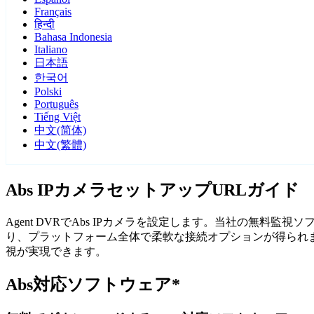
Français
हिन्दी
Bahasa Indonesia
Italiano
日本語
한국어
Polski
Português
Tiếng Việt
中文(简体)
中文(繁體)
Abs IPカメラセットアップURLガイド
Agent DVRでAbs IPカメラを設定します。当社の無料
り、プラットフォーム全体で柔軟な接続オプションが得られます
視が実現できます。
Abs対応ソフトウェア*