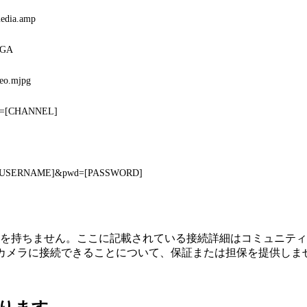
edia.amp
=VGA
eo.mjpg
?ch=[CHANNEL]
ser=[USERNAME]&pwd=[PASSWORD]
または関連性を持ちません。ここに記載されている接続詳細はコミュ
てカメラに接続できることについて、保証または担保を提供しま