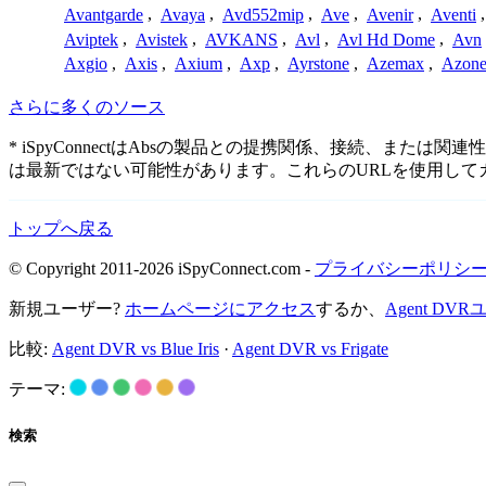
Avantgarde
,
Avaya
,
Avd552mip
,
Ave
,
Avenir
,
Aventi
Aviptek
,
Avistek
,
AVKANS
,
Avl
,
Avl Hd Dome
,
Avn
Axgio
,
Axis
,
Axium
,
Axp
,
Ayrstone
,
Azemax
,
Azon
さらに多くのソース
* iSpyConnectはAbsの製品との提携関係、接続、
は最新ではない可能性があります。これらのURLを使用し
トップへ戻る
© Copyright 2011-2026 iSpyConnect.com -
プライバシーポリシ
新規ユーザー?
ホームページにアクセス
するか、
Agent D
比較:
Agent DVR vs Blue Iris
·
Agent DVR vs Frigate
テーマ:
検索