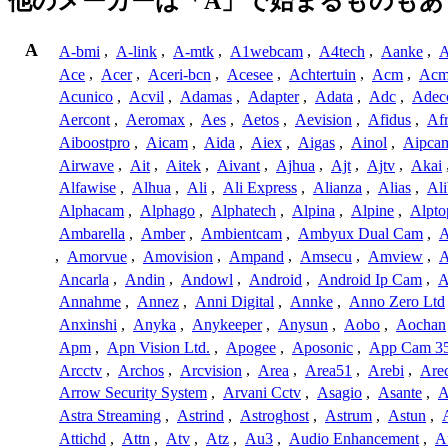
他のメーカーは「A」で始まるものもあ
A
A-bmi
,
A-link
,
A-mtk
,
A1webcam
,
A4tech
,
Aanke
,
A
Ace
,
Acer
,
Aceri-bcn
,
Acesee
,
Achtertuin
,
Acm
,
Acm
Acunico
,
Acvil
,
Adamas
,
Adapter
,
Adata
,
Adc
,
Adec
Aercont
,
Aeromax
,
Aes
,
Aetos
,
Aevision
,
Afidus
,
Af
Aiboostpro
,
Aicam
,
Aida
,
Aiex
,
Aigas
,
Ainol
,
Aipca
Airwave
,
Ait
,
Aitek
,
Aivant
,
Ajhua
,
Ajt
,
Ajtv
,
Akai
Alfawise
,
Alhua
,
Ali
,
Ali Express
,
Alianza
,
Alias
,
Ali
Alphacam
,
Alphago
,
Alphatech
,
Alpina
,
Alpine
,
Alpto
Ambarella
,
Amber
,
Ambientcam
,
Ambyux Dual Cam
,
,
Amorvue
,
Amovision
,
Ampand
,
Amsecu
,
Amview
,
A
Ancarla
,
Andin
,
Andowl
,
Android
,
Android Ip Cam
,
A
Annahme
,
Annez
,
Anni Digital
,
Annke
,
Anno Zero Ltd
Anxinshi
,
Anyka
,
Anykeeper
,
Anysun
,
Aobo
,
Aochan
Apm
,
Apn Vision Ltd.
,
Apogee
,
Aposonic
,
App Cam 3
Arcctv
,
Archos
,
Arcvision
,
Area
,
Area51
,
Arebi
,
Are
Arrow Security System
,
Arvani Cctv
,
Asagio
,
Asante
,
A
Astra Streaming
,
Astrind
,
Astroghost
,
Astrum
,
Astun
,
Attichd
,
Attn
,
Atv
,
Atz
,
Au3
,
Audio Enhancement
,
A