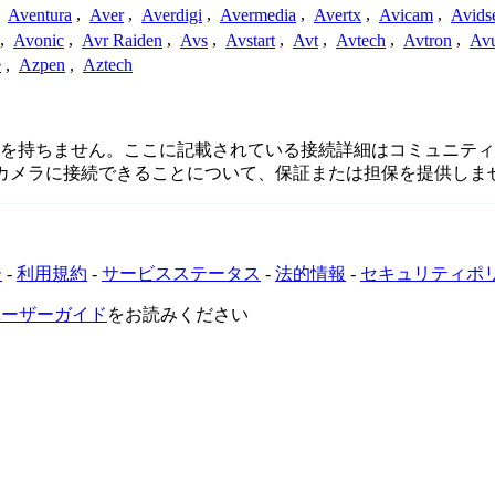
,
Aventura
,
Aver
,
Averdigi
,
Avermedia
,
Avertx
,
Avicam
,
Avids
,
Avonic
,
Avr Raiden
,
Avs
,
Avstart
,
Avt
,
Avtech
,
Avtron
,
Av
e
,
Azpen
,
Aztech
または関連性を持ちません。ここに記載されている接続詳細はコミュ
てカメラに接続できることについて、保証または担保を提供しま
ー
-
利用規約
-
サービスステータス
-
法的情報
-
セキュリティポ
VRユーザーガイド
をお読みください