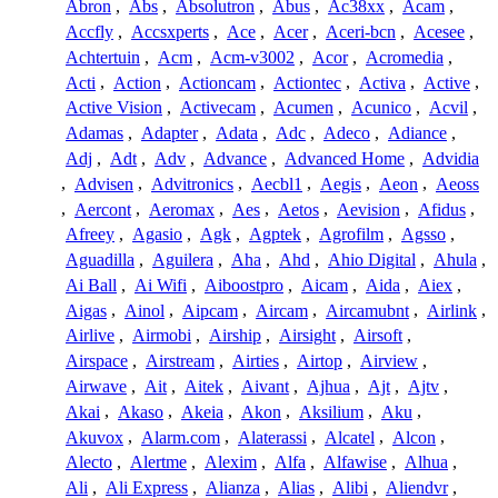
Abron
,
Abs
,
Absolutron
,
Abus
,
Ac38xx
,
Acam
,
Accfly
,
Accsxperts
,
Ace
,
Acer
,
Aceri-bcn
,
Acesee
,
Achtertuin
,
Acm
,
Acm-v3002
,
Acor
,
Acromedia
,
Acti
,
Action
,
Actioncam
,
Actiontec
,
Activa
,
Active
,
Active Vision
,
Activecam
,
Acumen
,
Acunico
,
Acvil
,
Adamas
,
Adapter
,
Adata
,
Adc
,
Adeco
,
Adiance
,
Adj
,
Adt
,
Adv
,
Advance
,
Advanced Home
,
Advidia
,
Advisen
,
Advitronics
,
Aecbl1
,
Aegis
,
Aeon
,
Aeoss
,
Aercont
,
Aeromax
,
Aes
,
Aetos
,
Aevision
,
Afidus
,
Afreey
,
Agasio
,
Agk
,
Agptek
,
Agrofilm
,
Agsso
,
Aguadilla
,
Aguilera
,
Aha
,
Ahd
,
Ahio Digital
,
Ahula
,
Ai Ball
,
Ai Wifi
,
Aiboostpro
,
Aicam
,
Aida
,
Aiex
,
Aigas
,
Ainol
,
Aipcam
,
Aircam
,
Aircamubnt
,
Airlink
,
Airlive
,
Airmobi
,
Airship
,
Airsight
,
Airsoft
,
Airspace
,
Airstream
,
Airties
,
Airtop
,
Airview
,
Airwave
,
Ait
,
Aitek
,
Aivant
,
Ajhua
,
Ajt
,
Ajtv
,
Akai
,
Akaso
,
Akeia
,
Akon
,
Aksilium
,
Aku
,
Akuvox
,
Alarm.com
,
Alaterassi
,
Alcatel
,
Alcon
,
Alecto
,
Alertme
,
Alexim
,
Alfa
,
Alfawise
,
Alhua
,
Ali
,
Ali Express
,
Alianza
,
Alias
,
Alibi
,
Aliendvr
,