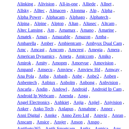
Alinking
,
Alivision
,
All-in-one
,
Alliede
,
Allnet
,
Allsky
,
Alltec
,
Almacen
,
Alonma
,
Alp
,
Alpha
,
Alpha Power
,
Alphacam
,
Alphago
,
Alphatech
,
Alpina
,
Alpine
,
Alptop
,
Altan
,
Altasec
,
Altcam
,
Altec Lansing
,
Am
,
Amamax
,
Amano
,
Amarine
,
Amatek
,
Amax
,
Amazable
,
Amazon
,
Amba
,
Ambarella
,
Amber
,
Ambientcam
,
Ambyux Dual Cam
,
Amc
,
Amcast
,
Amcom
,
Amcrest
,
Amegia
,
Amera
,
American Dynamics
,
Ameta
,
Amiccom
,
Amiko
,
Amirok
,
Amity
,
Amopm
,
Amorvue
,
Amovision
,
Ampand
,
Amsecu
,
Amview
,
Amview Hd
,
Amway
,
Ana Pola
,
Anba
,
Anbash
,
Anbe
,
Anbe2
,
Anben
,
Anbentech
,
Anbiux
,
Anbolm
,
Anbong
,
Anbvision
,
Ancarla
,
Andin
,
Andowl
,
Android
,
Android Ip Cam
,
Android Ip Webcam
,
Anenda
,
Anga
,
Angel Electronics
,
Anhkiet
,
Anjia
,
Anjiel
,
Anjvision
,
Anker
,
Anko Tech
,
Anlapus
,
Annahme
,
Annez
,
Anni Digital
,
Annke
,
Anno Zero Ltd
,
Anpviz
,
Anran
,
Anscam
,
Ansice
,
Ansjer
,
Anson
,
Anspo
,
Antifurto365
,
Antik Smartcam
,
Antkr
,
Antrica
,
Anv
,