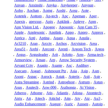
Anvan
,
Anxinshi
,
Anyka
,
Anykeeper
,
Anysun
,
Aobo
,
Aochan
,
Aomg
,
Aoshi
,
Aosu
,
Aote
,
Aotetek
,
Aottom
,
Ap-tech
,
Apc
,
Apeman
,
Aper
,
Apexis
,
apexxus
,
Apix
,
Apklink
,
Apleye
,
Apm
,
Apn Vision Ltd.
,
Apogee
,
Aposonic
,
App Cam 35
,
Apple
,
Applesonic
,
Applink
,
Appo
,
Appro
,
Approx
,
Aprica
,
Apti
,
Aptina
,
Aqara
,
Aqua
,
Aquila
,
Ar3210
,
Aran
,
Arcctv
,
Archos
,
Arcvision
,
Area
,
Area51
,
Arebi
,
Arecont
,
Arenti
,
Argom Tech
,
Argos
,
Argus
,
Argusleader
,
Arit
,
Arlotto
,
Arm
,
Arma-tech
,
Armorview
,
Arnan
,
Arp
,
Arrow Security System
,
Arvani Cctv
,
Asagio
,
Asante
,
Asc
,
Asdibuy
,
Asecam
,
Asgari
,
Ashmount Ptz
,
Asia
,
Asip
,
Asm
,
Asoni
,
Aspac
,
Asrock
,
Astak
,
Asterix
,
Asti
,
Astr
,
Astra Streaming
,
Astrind
,
Astroghost
,
Astrum
,
Astun
,
Asus
,
Asutech
,
Asw-006
,
Aszhonga
,
At Vision
,
Atheros
,
Athome
,
Atis
,
Atlantis
,
Atlona
,
Atomtech
,
Atrix
,
Att
,
Attech
,
Attichd
,
Attn
,
Atv
,
Atz
,
Au3
,
Audio Enhancement
,
August
,
Auric
,
Aussen
,
Autoip
,