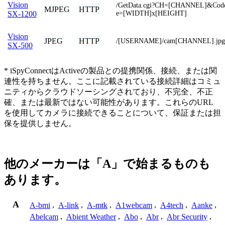
Vision
/GetData.cgi?CH=[CHANNEL]&Code
MJPEG
HTTP
e=[WIDTH]x[HEIGHT]
SX-1200
Vision
JPEG
HTTP
/[USERNAME]/cam[CHANNEL].jpg
SX-500
* iSpyConnectはActiveの製品との提携関係、接続、または関
連性を持ちません。ここに記載されている接続詳細はコミュ
ニティからクラウドソーシングされており、不完全、不正
確、または最新ではない可能性があります。これらのURL
を使用してカメラに接続できることについて、保証または担
保を提供しません。
他のメーカーは「A」で始まるものも
あります。
A
A-bmi
,
A-link
,
A-mtk
,
A1webcam
,
A4tech
,
Aanke
,
Abelcam
,
Abient Weather
,
Abo
,
Abr
,
Abr Security
,