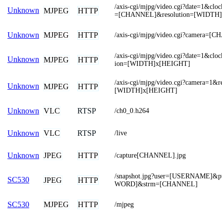
/axis-cgi/mjpg/video.cgi?date=1&cl
Unknown
MJPEG
HTTP
=[CHANNEL]&resolution=[WIDTH
MJPEG
HTTP
Unknown
/axis-cgi/mjpg/video.cgi?camera=[
/axis-cgi/mjpg/video.cgi?date=1&clo
Unknown
MJPEG
HTTP
ion=[WIDTH]x[HEIGHT]
/axis-cgi/mjpg/video.cgi?camera=1&r
Unknown
MJPEG
HTTP
[WIDTH]x[HEIGHT]
VLC
RTSP
Unknown
/ch0_0.h264
VLC
RTSP
Unknown
/live
JPEG
HTTP
Unknown
/capture[CHANNEL].jpg
/snapshot.jpg?user=[USERNAME]&
SC530
JPEG
HTTP
WORD]&strm=[CHANNEL]
MJPEG
HTTP
SC530
/mjpeg