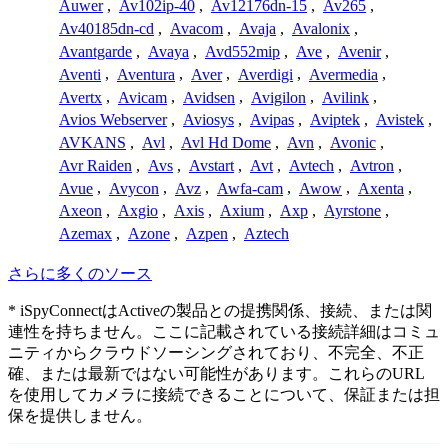
Auwer
,
Av102ip-40
,
Av12176dn-15
,
Av265
,
Av40185dn-cd
,
Avacom
,
Avaja
,
Avalonix
,
Avantgarde
,
Avaya
,
Avd552mip
,
Ave
,
Avenir
,
Aventi
,
Aventura
,
Aver
,
Averdigi
,
Avermedia
,
Avertx
,
Avicam
,
Avidsen
,
Avigilon
,
Avilink
,
Avios Webserver
,
Aviosys
,
Avipas
,
Aviptek
,
Avistek
,
AVKANS
,
Avl
,
Avl Hd Dome
,
Avn
,
Avonic
,
Avr Raiden
,
Avs
,
Avstart
,
Avt
,
Avtech
,
Avtron
,
Avue
,
Avycon
,
Avz
,
Awfa-cam
,
Awow
,
Axenta
,
Axeon
,
Axgio
,
Axis
,
Axium
,
Axp
,
Ayrstone
,
Azemax
,
Azone
,
Azpen
,
Aztech
さらに多くのソース
* iSpyConnectはActiveの製品との提携関係、接続、または関
連性を持ちません。ここに記載されている接続詳細はコミュ
ニティからクラウドソーシングされており、不完全、不正
確、または最新ではない可能性があります。これらのURL
を使用してカメラに接続できることについて、保証または担
保を提供しません。