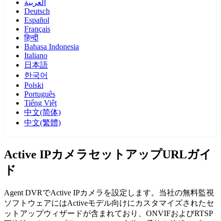
العربية
Deutsch
Español
Français
हिन्दी
Bahasa Indonesia
Italiano
日本語
한국어
Polski
Português
Tiếng Việt
中文(简体)
中文(繁體)
Active IPカメラセットアップURLガイ
ド
Agent DVRでActive IPカメラを設定します。当社の無料監視
ソフトウェアにはActiveモデル向けにカスタマイズされたセ
ットアップウィザードが含まれており、ONVIFおよびRTSP