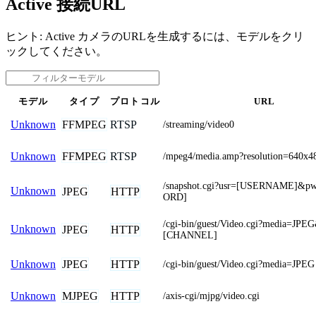
Active 接続URL
ヒント: Active カメラのURLを生成するには、モデルをクリ
ックしてください。
モデル
タイプ
プロトコル
URL
FFMPEG
RTSP
Unknown
/streaming/video0
FFMPEG
RTSP
Unknown
/mpeg4/media.amp?resolution=640x4
/snapshot.cgi?usr=[USERNAME]&
Unknown
JPEG
HTTP
ORD]
/cgi-bin/guest/Video.cgi?media=JPE
Unknown
JPEG
HTTP
[CHANNEL]
JPEG
HTTP
Unknown
/cgi-bin/guest/Video.cgi?media=JPEG
MJPEG
HTTP
Unknown
/axis-cgi/mjpg/video.cgi