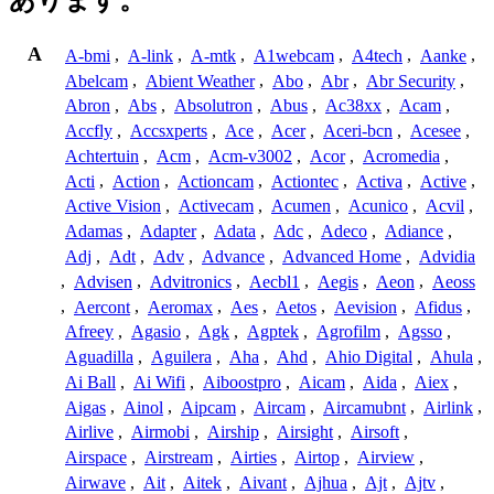
あります。
A
A-bmi
,
A-link
,
A-mtk
,
A1webcam
,
A4tech
,
Aanke
,
Abelcam
,
Abient Weather
,
Abo
,
Abr
,
Abr Security
,
Abron
,
Abs
,
Absolutron
,
Abus
,
Ac38xx
,
Acam
,
Accfly
,
Accsxperts
,
Ace
,
Acer
,
Aceri-bcn
,
Acesee
,
Achtertuin
,
Acm
,
Acm-v3002
,
Acor
,
Acromedia
,
Acti
,
Action
,
Actioncam
,
Actiontec
,
Activa
,
Active
,
Active Vision
,
Activecam
,
Acumen
,
Acunico
,
Acvil
,
Adamas
,
Adapter
,
Adata
,
Adc
,
Adeco
,
Adiance
,
Adj
,
Adt
,
Adv
,
Advance
,
Advanced Home
,
Advidia
,
Advisen
,
Advitronics
,
Aecbl1
,
Aegis
,
Aeon
,
Aeoss
,
Aercont
,
Aeromax
,
Aes
,
Aetos
,
Aevision
,
Afidus
,
Afreey
,
Agasio
,
Agk
,
Agptek
,
Agrofilm
,
Agsso
,
Aguadilla
,
Aguilera
,
Aha
,
Ahd
,
Ahio Digital
,
Ahula
,
Ai Ball
,
Ai Wifi
,
Aiboostpro
,
Aicam
,
Aida
,
Aiex
,
Aigas
,
Ainol
,
Aipcam
,
Aircam
,
Aircamubnt
,
Airlink
,
Airlive
,
Airmobi
,
Airship
,
Airsight
,
Airsoft
,
Airspace
,
Airstream
,
Airties
,
Airtop
,
Airview
,
Airwave
,
Ait
,
Aitek
,
Aivant
,
Ajhua
,
Ajt
,
Ajtv
,