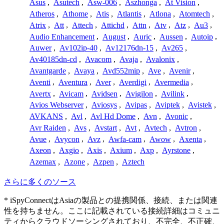
Asus
,
Asutech
,
Asw-006
,
Aszhonga
,
At Vision
,
Atheros
,
Athome
,
Atis
,
Atlantis
,
Atlona
,
Atomtech
,
Atrix
,
Att
,
Attech
,
Attichd
,
Attn
,
Atv
,
Atz
,
Au3
,
Audio Enhancement
,
August
,
Auric
,
Aussen
,
Autoip
,
Auwer
,
Av102ip-40
,
Av12176dn-15
,
Av265
,
Av40185dn-cd
,
Avacom
,
Avaja
,
Avalonix
,
Avantgarde
,
Avaya
,
Avd552mip
,
Ave
,
Avenir
,
Aventi
,
Aventura
,
Aver
,
Averdigi
,
Avermedia
,
Avertx
,
Avicam
,
Avidsen
,
Avigilon
,
Avilink
,
Avios Webserver
,
Aviosys
,
Avipas
,
Aviptek
,
Avistek
,
AVKANS
,
Avl
,
Avl Hd Dome
,
Avn
,
Avonic
,
Avr Raiden
,
Avs
,
Avstart
,
Avt
,
Avtech
,
Avtron
,
Avue
,
Avycon
,
Avz
,
Awfa-cam
,
Awow
,
Axenta
,
Axeon
,
Axgio
,
Axis
,
Axium
,
Axp
,
Ayrstone
,
Azemax
,
Azone
,
Azpen
,
Aztech
さらに多くのソース
* iSpyConnectはAsiaの製品との提携関係、接続、または関連
性を持ちません。ここに記載されている接続詳細はコミュニ
ティからクラウドソーシングされており、不完全、不正確、