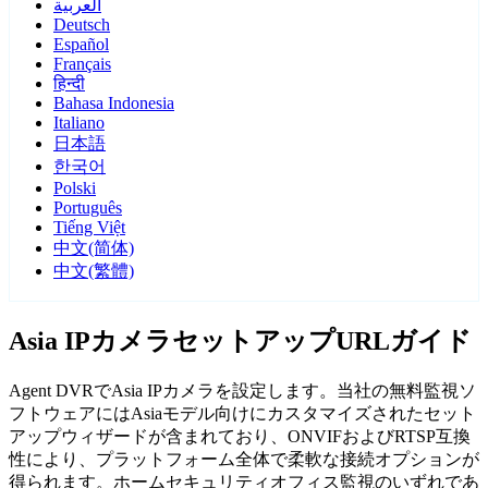
العربية
Deutsch
Español
Français
हिन्दी
Bahasa Indonesia
Italiano
日本語
한국어
Polski
Português
Tiếng Việt
中文(简体)
中文(繁體)
Asia IPカメラセットアップURLガイド
Agent DVRでAsia IPカメラを設定します。当社の無料監視ソ
フトウェアにはAsiaモデル向けにカスタマイズされたセット
アップウィザードが含まれており、ONVIFおよびRTSP互換
性により、プラットフォーム全体で柔軟な接続オプションが
得られます。ホームセキュリティオフィス監視のいずれであ