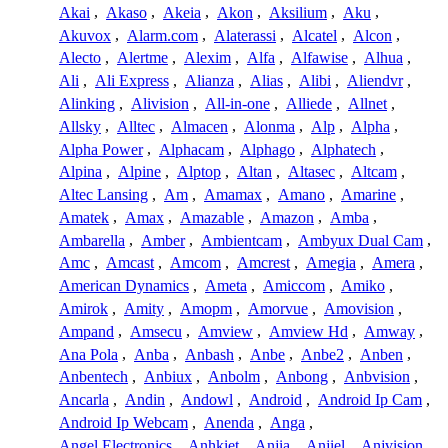
Akai
,
Akaso
,
Akeia
,
Akon
,
Aksilium
,
Aku
,
Akuvox
,
Alarm.com
,
Alaterassi
,
Alcatel
,
Alcon
,
Alecto
,
Alertme
,
Alexim
,
Alfa
,
Alfawise
,
Alhua
,
Ali
,
Ali Express
,
Alianza
,
Alias
,
Alibi
,
Aliendvr
,
Alinking
,
Alivision
,
All-in-one
,
Alliede
,
Allnet
,
Allsky
,
Alltec
,
Almacen
,
Alonma
,
Alp
,
Alpha
,
Alpha Power
,
Alphacam
,
Alphago
,
Alphatech
,
Alpina
,
Alpine
,
Alptop
,
Altan
,
Altasec
,
Altcam
,
Altec Lansing
,
Am
,
Amamax
,
Amano
,
Amarine
,
Amatek
,
Amax
,
Amazable
,
Amazon
,
Amba
,
Ambarella
,
Amber
,
Ambientcam
,
Ambyux Dual Cam
,
Amc
,
Amcast
,
Amcom
,
Amcrest
,
Amegia
,
Amera
,
American Dynamics
,
Ameta
,
Amiccom
,
Amiko
,
Amirok
,
Amity
,
Amopm
,
Amorvue
,
Amovision
,
Ampand
,
Amsecu
,
Amview
,
Amview Hd
,
Amway
,
Ana Pola
,
Anba
,
Anbash
,
Anbe
,
Anbe2
,
Anben
,
Anbentech
,
Anbiux
,
Anbolm
,
Anbong
,
Anbvision
,
Ancarla
,
Andin
,
Andowl
,
Android
,
Android Ip Cam
,
Android Ip Webcam
,
Anenda
,
Anga
,
Angel Electronics
,
Anhkiet
,
Anjia
,
Anjiel
,
Anjvision
,