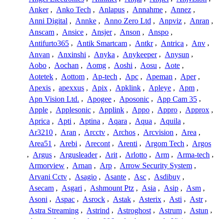
Anker
,
Anko Tech
,
Anlapus
,
Annahme
,
Annez
,
Anni Digital
,
Annke
,
Anno Zero Ltd
,
Anpviz
,
Anran
,
Anscam
,
Ansice
,
Ansjer
,
Anson
,
Anspo
,
Antifurto365
,
Antik Smartcam
,
Antkr
,
Antrica
,
Anv
,
Anvan
,
Anxinshi
,
Anyka
,
Anykeeper
,
Anysun
,
Aobo
,
Aochan
,
Aomg
,
Aoshi
,
Aosu
,
Aote
,
Aotetek
,
Aottom
,
Ap-tech
,
Apc
,
Apeman
,
Aper
,
Apexis
,
apexxus
,
Apix
,
Apklink
,
Apleye
,
Apm
,
Apn Vision Ltd.
,
Apogee
,
Aposonic
,
App Cam 35
,
Apple
,
Applesonic
,
Applink
,
Appo
,
Appro
,
Approx
,
Aprica
,
Apti
,
Aptina
,
Aqara
,
Aqua
,
Aquila
,
Ar3210
,
Aran
,
Arcctv
,
Archos
,
Arcvision
,
Area
,
Area51
,
Arebi
,
Arecont
,
Arenti
,
Argom Tech
,
Argos
,
Argus
,
Argusleader
,
Arit
,
Arlotto
,
Arm
,
Arma-tech
,
Armorview
,
Arnan
,
Arp
,
Arrow Security System
,
Arvani Cctv
,
Asagio
,
Asante
,
Asc
,
Asdibuy
,
Asecam
,
Asgari
,
Ashmount Ptz
,
Asia
,
Asip
,
Asm
,
Asoni
,
Aspac
,
Asrock
,
Astak
,
Asterix
,
Asti
,
Astr
,
Astra Streaming
,
Astrind
,
Astroghost
,
Astrum
,
Astun
,