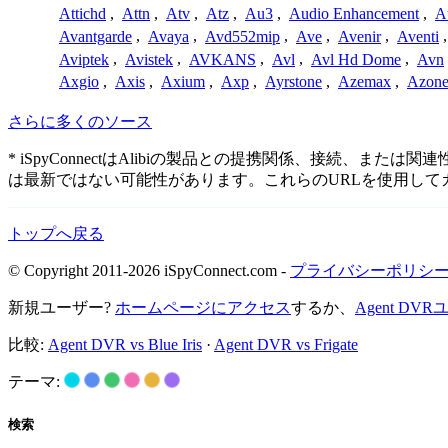
Attichd
,
Attn
,
Atv
,
Atz
,
Au3
,
Audio Enhancement
,
A
Avantgarde
,
Avaya
,
Avd552mip
,
Ave
,
Avenir
,
Aventi
Aviptek
,
Avistek
,
AVKANS
,
Avl
,
Avl Hd Dome
,
Avn
Axgio
,
Axis
,
Axium
,
Axp
,
Ayrstone
,
Azemax
,
Azon
さらに多くのソース
* iSpyConnectはAlibiの製品との提携関係、接
は最新ではない可能性があります。これらのURLを使用し
トップへ戻る
© Copyright 2011-2026 iSpyConnect.com -
プライバシーポリシ
新規ユーザー?
ホームページにアクセス
するか、
Agent D
比較:
Agent DVR vs Blue Iris
·
Agent DVR vs Frigate
テーマ:
検索