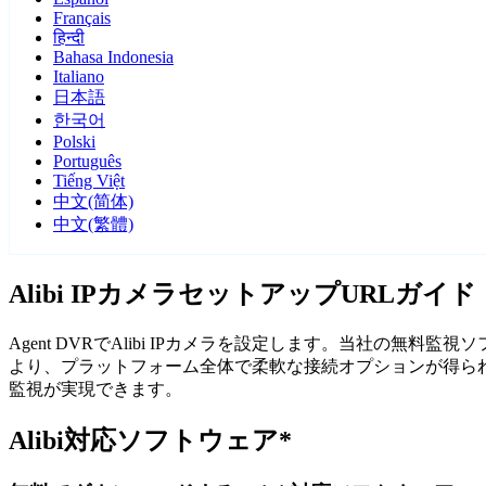
Français
हिन्दी
Bahasa Indonesia
Italiano
日本語
한국어
Polski
Português
Tiếng Việt
中文(简体)
中文(繁體)
Alibi IPカメラセットアップURLガイド
Agent DVRでAlibi IPカメラを設定します。当社の無
より、プラットフォーム全体で柔軟な接続オプションが得られま
監視が実現できます。
Alibi対応ソフトウェア*