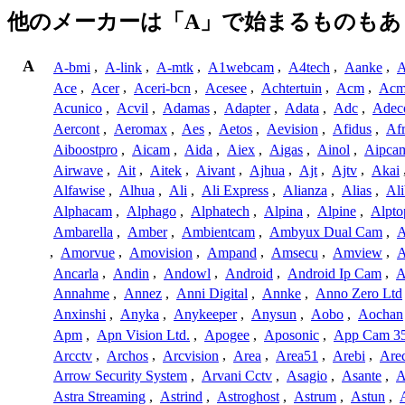
他のメーカーは「A」で始まるものもあ
A
A-bmi
,
A-link
,
A-mtk
,
A1webcam
,
A4tech
,
Aanke
,
A
Ace
,
Acer
,
Aceri-bcn
,
Acesee
,
Achtertuin
,
Acm
,
Acm
Acunico
,
Acvil
,
Adamas
,
Adapter
,
Adata
,
Adc
,
Adec
Aercont
,
Aeromax
,
Aes
,
Aetos
,
Aevision
,
Afidus
,
Af
Aiboostpro
,
Aicam
,
Aida
,
Aiex
,
Aigas
,
Ainol
,
Aipca
Airwave
,
Ait
,
Aitek
,
Aivant
,
Ajhua
,
Ajt
,
Ajtv
,
Akai
Alfawise
,
Alhua
,
Ali
,
Ali Express
,
Alianza
,
Alias
,
Ali
Alphacam
,
Alphago
,
Alphatech
,
Alpina
,
Alpine
,
Alpto
Ambarella
,
Amber
,
Ambientcam
,
Ambyux Dual Cam
,
,
Amorvue
,
Amovision
,
Ampand
,
Amsecu
,
Amview
,
A
Ancarla
,
Andin
,
Andowl
,
Android
,
Android Ip Cam
,
A
Annahme
,
Annez
,
Anni Digital
,
Annke
,
Anno Zero Ltd
Anxinshi
,
Anyka
,
Anykeeper
,
Anysun
,
Aobo
,
Aochan
Apm
,
Apn Vision Ltd.
,
Apogee
,
Aposonic
,
App Cam 3
Arcctv
,
Archos
,
Arcvision
,
Area
,
Area51
,
Arebi
,
Are
Arrow Security System
,
Arvani Cctv
,
Asagio
,
Asante
,
A
Astra Streaming
,
Astrind
,
Astroghost
,
Astrum
,
Astun
,