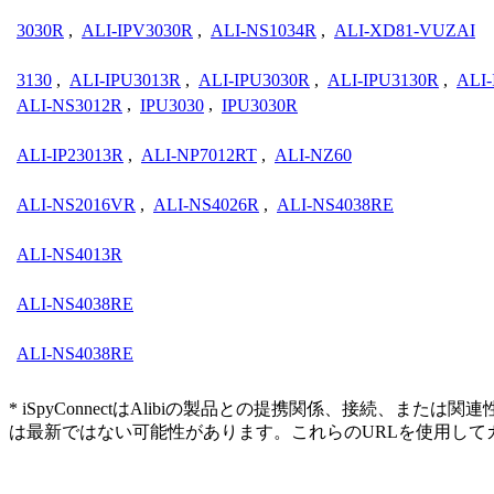
3030R
,
ALI-IPV3030R
,
ALI-NS1034R
,
ALI-XD81-VUZAI
3130
,
ALI-IPU3013R
,
ALI-IPU3030R
,
ALI-IPU3130R
,
ALI-
ALI-NS3012R
,
IPU3030
,
IPU3030R
ALI-IP23013R
,
ALI-NP7012RT
,
ALI-NZ60
ALI-NS2016VR
,
ALI-NS4026R
,
ALI-NS4038RE
ALI-NS4013R
ALI-NS4038RE
ALI-NS4038RE
* iSpyConnectはAlibiの製品との提携関係、接
は最新ではない可能性があります。これらのURLを使用し