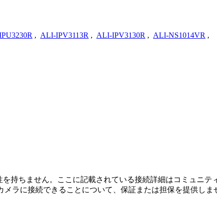
IPU3230R
,
ALI-IPV3113R
,
ALI-IPV3130R
,
ALI-NS1014VR
,
続、または関連性を持ちません。ここに記載されている接続詳細はコミ
てカメラに接続できることについて、保証または担保を提供しま