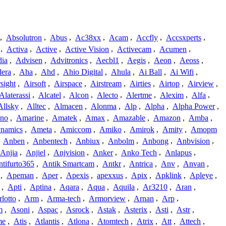
,
Absolutron
,
Abus
,
Ac38xx
,
Acam
,
Accfly
,
Accsxperts
,
,
Activa
,
Active
,
Active Vision
,
Activecam
,
Acumen
,
dia
,
Advisen
,
Advitronics
,
Aecbl1
,
Aegis
,
Aeon
,
Aeoss
,
lera
,
Aha
,
Ahd
,
Ahio Digital
,
Ahula
,
Ai Ball
,
Ai Wifi
,
sight
,
Airsoft
,
Airspace
,
Airstream
,
Airties
,
Airtop
,
Airview
,
Alaterassi
,
Alcatel
,
Alcon
,
Alecto
,
Alertme
,
Alexim
,
Alfa
,
Allsky
,
Alltec
,
Almacen
,
Alonma
,
Alp
,
Alpha
,
Alpha Power
,
no
,
Amarine
,
Amatek
,
Amax
,
Amazable
,
Amazon
,
Amba
,
namics
,
Ameta
,
Amiccom
,
Amiko
,
Amirok
,
Amity
,
Amopm
,
Anben
,
Anbentech
,
Anbiux
,
Anbolm
,
Anbong
,
Anbvision
,
Anjia
,
Anjiel
,
Anjvision
,
Anker
,
Anko Tech
,
Anlapus
,
tifurto365
,
Antik Smartcam
,
Antkr
,
Antrica
,
Anv
,
Anvan
,
,
Apeman
,
Aper
,
Apexis
,
apexxus
,
Apix
,
Apklink
,
Apleye
,
,
Apti
,
Aptina
,
Aqara
,
Aqua
,
Aquila
,
Ar3210
,
Aran
,
lotto
,
Arm
,
Arma-tech
,
Armorview
,
Arnan
,
Arp
,
m
,
Asoni
,
Aspac
,
Asrock
,
Astak
,
Asterix
,
Asti
,
Astr
,
me
,
Atis
,
Atlantis
,
Atlona
,
Atomtech
,
Atrix
,
Att
,
Attech
,