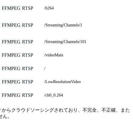
FFMPEG
RTSP
/h264
FFMPEG
RTSP
/Streaming/Channels/1
FFMPEG
RTSP
/Streaming/Channels/101
FFMPEG
RTSP
/videoMain
FFMPEG
RTSP
/
FFMPEG
RTSP
/LowResolutionVideo
FFMPEG
RTSP
/ch0_0.264
ュニティからクラウドソーシングされており、不完全、不正確、また
せん。