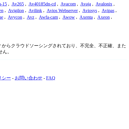
-15
,
Av265
,
Av40185dn-cd
,
Avacom
,
Avaja
,
Avalonix
,
en
,
Avigilon
,
Avilink
,
Avios Webserver
,
Aviosys
,
Avipas
,
ue
,
Avycon
,
Avz
,
Awfa-cam
,
Awow
,
Axenta
,
Axeon
,
ュニティからクラウドソーシングされており、不完全、不正確、また
せん。
リシー
-
お問い合わせ
-
FAQ