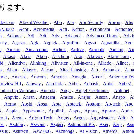
ります。
belcam
,
Abient Weather
,
Abo
,
Abr
,
Abr Security
,
Abron
,
Abs
-v3002
,
Acor
,
Acromedia
,
Acti
,
Action
,
Actioncam
,
Actiontec
o
,
Adiance
,
Adj
,
Adt
,
Adv
,
Advance
,
Advanced Home
,
Advi
reey
,
Agasio
,
Agk
,
Agptek
,
Agrofilm
,
Agsso
,
Aguadilla
,
Agui
m
,
Aircam
,
Aircamubnt
,
Airlink
,
Airlive
,
Airmobi
,
Airship
,
Air
,
Akaso
,
Akeia
,
Akon
,
Aksilium
,
Aku
,
Akuvox
,
Alarm.com
,
bi
,
Aliendvr
,
Alinking
,
Alivision
,
All-in-one
,
Alliede
,
Allnet
,
p
,
Altan
,
Altasec
,
Altcam
,
Altec Lansing
,
Am
,
Amamax
,
Ama
Amc
,
Amcast
,
Amcom
,
Amcrest
,
Amegia
,
Amera
,
American Dy
mview Hd
,
Amway
,
Ana Pola
,
Anba
,
Anbash
,
Anbe
,
Anbe2
ndroid Ip Webcam
,
Anenda
,
Anga
,
Angel Electronics
,
Anhkiet
,
,
Anpviz
,
Anran
,
Anscam
,
Ansice
,
Ansjer
,
Anson
,
Anspo
,
An
,
Aomg
,
Aoshi
,
Aosu
,
Aote
,
Aotetek
,
Aottom
,
Ap-tech
,
Apc
5
,
Apple
,
Applesonic
,
Applink
,
Appo
,
Appro
,
Approx
,
Aprica
cont
,
Arenti
,
Argom Tech
,
Argos
,
Argus
,
Argusleader
,
Arit
,
Ar
sc
,
Asdibuy
,
Asecam
,
Asgari
,
Ashmount Ptz
,
Asia
,
Asip
,
As
Asus
,
Asutech
,
Asw-006
,
Aszhonga
,
At Vision
,
Atheros
,
Atho