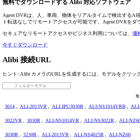
無料でダウンロードする Alibi 対応ソフトウェア
Agent DVRは、人、車両、物体をリアルタイムで検出す
ト転送なしでリモートアクセスが可能です。Agent DVRを
セキュアなリモートアクセスやビジネス利用については、
価
今すぐダウンロード
Alibi 接続URL
ヒント: Alibi カメラのURLを生成するには、モデルをクリ
モ
3014
,
ALI-2013VR
,
ALI-IPU3030R
,
ALI-NS1014VRB
,
ALI
3022VR
,
3030R
,
ALI-NS1014VR
,
ALI-NS3022R
,
ALI-NZ6
3030R
,
3230R
,
ALI-2013VR
,
ALI-NS4025R
,
ALI-NZ60