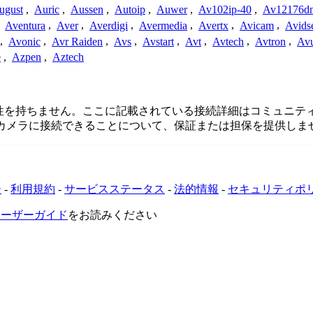
ugust
,
Auric
,
Aussen
,
Autoip
,
Auwer
,
Av102ip-40
,
Av12176dn
,
Aventura
,
Aver
,
Averdigi
,
Avermedia
,
Avertx
,
Avicam
,
Avids
,
Avonic
,
Avr Raiden
,
Avs
,
Avstart
,
Avt
,
Avtech
,
Avtron
,
Av
e
,
Azpen
,
Aztech
続、または関連性を持ちません。ここに記載されている接続詳細はコミ
てカメラに接続できることについて、保証または担保を提供しま
ー
-
利用規約
-
サービスステータス
-
法的情報
-
セキュリティポ
VRユーザーガイド
をお読みください