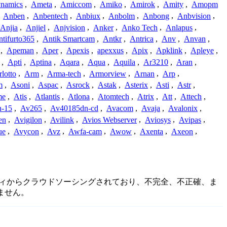
namics
,
Ameta
,
Amiccom
,
Amiko
,
Amirok
,
Amity
,
Amopm
,
Anben
,
Anbentech
,
Anbiux
,
Anbolm
,
Anbong
,
Anbvision
,
Anjia
,
Anjiel
,
Anjvision
,
Anker
,
Anko Tech
,
Anlapus
,
tifurto365
,
Antik Smartcam
,
Antkr
,
Antrica
,
Anv
,
Anvan
,
,
Apeman
,
Aper
,
Apexis
,
apexxus
,
Apix
,
Apklink
,
Apleye
,
,
Apti
,
Aptina
,
Aqara
,
Aqua
,
Aquila
,
Ar3210
,
Aran
,
lotto
,
Arm
,
Arma-tech
,
Armorview
,
Arnan
,
Arp
,
m
,
Asoni
,
Aspac
,
Asrock
,
Astak
,
Asterix
,
Asti
,
Astr
,
me
,
Atis
,
Atlantis
,
Atlona
,
Atomtech
,
Atrix
,
Att
,
Attech
,
-15
,
Av265
,
Av40185dn-cd
,
Avacom
,
Avaja
,
Avalonix
,
en
,
Avigilon
,
Avilink
,
Avios Webserver
,
Aviosys
,
Avipas
,
ue
,
Avycon
,
Avz
,
Awfa-cam
,
Awow
,
Axenta
,
Axeon
,
ュニティからクラウドソーシングされており、不完全、不正確、ま
ません。