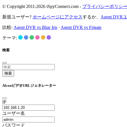
© Copyright 2011-2026 iSpyConnect.com -
プライバシーポリシ
新規ユーザー?
ホームページにアクセス
するか、
Agent D
比較:
Agent DVR vs Blue Iris
·
Agent DVR vs Frigate
テーマ:
検索
検索
AlconビデオURLジェネレーター
IP
ユーザー名
パスワード