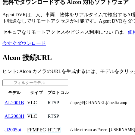
無料でダウンロードする Alcon 対応ソフトウェア
Agent DVRは、人、車両、物体をリアルタイムで検出す
ト転送なしでリモートアクセスが可能です。Agent DVRを
セキュアなリモートアクセスやビジネス利用については、
価
今すぐダウンロード
Alcon 接続URL
ヒント: Alcon カメラのURLを生成するには、モデルをク
モデル
タイプ
プロトコル
VLC
RTSP
AL2001B
/mpeg4/[CHANNEL]/media.amp
VLC
RTSP
AL2003H
FFMPEG
HTTP
al2005pt
/videostream.asf?user=[USERNAM