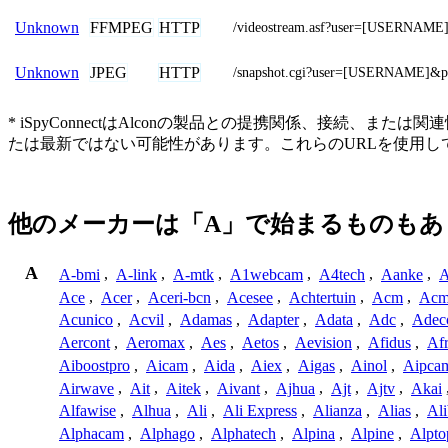
FFMPEG
HTTP
Unknown
/videostream.asf?user=[USERNA
JPEG
HTTP
Unknown
/snapshot.cgi?user=[USERNAME]
* iSpyConnectはAlconの製品との提携関係、接
たは最新ではない可能性があります。これらのURLを使用
他のメーカーは「A」で始まるものもあ
A
A-bmi
,
A-link
,
A-mtk
,
A1webcam
,
A4tech
,
Aanke
,
A
Ace
,
Acer
,
Aceri-bcn
,
Acesee
,
Achtertuin
,
Acm
,
Acm
Acunico
,
Acvil
,
Adamas
,
Adapter
,
Adata
,
Adc
,
Adec
Aercont
,
Aeromax
,
Aes
,
Aetos
,
Aevision
,
Afidus
,
Af
Aiboostpro
,
Aicam
,
Aida
,
Aiex
,
Aigas
,
Ainol
,
Aipca
Airwave
,
Ait
,
Aitek
,
Aivant
,
Ajhua
,
Ajt
,
Ajtv
,
Akai
Alfawise
,
Alhua
,
Ali
,
Ali Express
,
Alianza
,
Alias
,
Ali
Alphacam
,
Alphago
,
Alphatech
,
Alpina
,
Alpine
,
Alpto