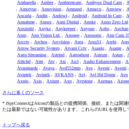
Ambarella
,
Amber
,
Ambientcam
,
Ambyux Dual Cam
,
,
Amorvue
,
Amovision
,
Ampand
,
Amsecu
,
Amview
,
A
Ancarla
,
Andin
,
Andowl
,
Android
,
Android Ip Cam
,
A
Annahme
,
Annez
,
Anni Digital
,
Annke
,
Anno Zero Ltd
Anxinshi
,
Anyka
,
Anykeeper
,
Anysun
,
Aobo
,
Aochan
Apm
,
Apn Vision Ltd.
,
Apogee
,
Aposonic
,
App Cam 3
Arcctv
,
Archos
,
Arcvision
,
Area
,
Area51
,
Arebi
,
Are
Arrow Security System
,
Arvani Cctv
,
Asagio
,
Asante
,
A
Astra Streaming
,
Astrind
,
Astroghost
,
Astrum
,
Astun
,
Attichd
,
Attn
,
Atv
,
Atz
,
Au3
,
Audio Enhancement
,
A
Avantgarde
,
Avaya
,
Avd552mip
,
Ave
,
Avenir
,
Aventi
Aviptek
,
Avistek
,
AVKANS
,
Avl
,
Avl Hd Dome
,
Avn
Axgio
,
Axis
,
Axium
,
Axp
,
Ayrstone
,
Azemax
,
Azon
さらに多くのソース
* iSpyConnectはAlconの製品との提携関係、接
たは最新ではない可能性があります。これらのURLを使用
トップへ戻る