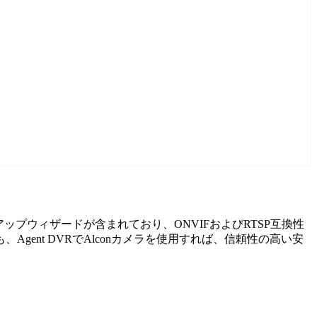
トアップウィザードが含まれており、ONVIFおよびRTSP互換性
nt DVRでAlconカメラを使用すれば、信頼性の高い安