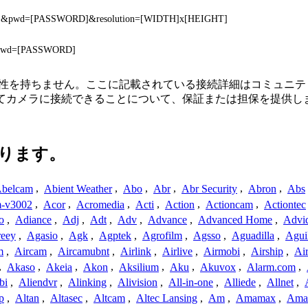
ME]&pwd=[PASSWORD]&resolution=[WIDTH]x[HEIGHT]
&pwd=[PASSWORD]
続、または関連性を持ちません。ここに記載されている接続詳細はコミ
してカメラに接続できることについて、保証または担保を提供し
ります。
belcam
,
Abient Weather
,
Abo
,
Abr
,
Abr Security
,
Abron
,
Abs
-v3002
,
Acor
,
Acromedia
,
Acti
,
Action
,
Actioncam
,
Actiontec
o
,
Adiance
,
Adj
,
Adt
,
Adv
,
Advance
,
Advanced Home
,
Advi
reey
,
Agasio
,
Agk
,
Agptek
,
Agrofilm
,
Agsso
,
Aguadilla
,
Agui
m
,
Aircam
,
Aircamubnt
,
Airlink
,
Airlive
,
Airmobi
,
Airship
,
Air
,
Akaso
,
Akeia
,
Akon
,
Aksilium
,
Aku
,
Akuvox
,
Alarm.com
,
bi
,
Aliendvr
,
Alinking
,
Alivision
,
All-in-one
,
Alliede
,
Allnet
,
p
,
Altan
,
Altasec
,
Altcam
,
Altec Lansing
,
Am
,
Amamax
,
Ama