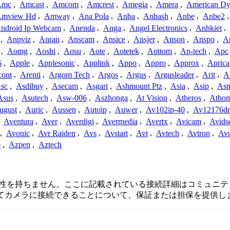
Amc
,
Amcast
,
Amcom
,
Amcrest
,
Amegia
,
Amera
,
American Dy
mview Hd
,
Amway
,
Ana Pola
,
Anba
,
Anbash
,
Anbe
,
Anbe2
ndroid Ip Webcam
,
Anenda
,
Anga
,
Angel Electronics
,
Anhkiet
,
,
Anpviz
,
Anran
,
Anscam
,
Ansice
,
Ansjer
,
Anson
,
Anspo
,
An
,
Aomg
,
Aoshi
,
Aosu
,
Aote
,
Aotetek
,
Aottom
,
Ap-tech
,
Apc
5
,
Apple
,
Applesonic
,
Applink
,
Appo
,
Appro
,
Approx
,
Aprica
cont
,
Arenti
,
Argom Tech
,
Argos
,
Argus
,
Argusleader
,
Arit
,
Ar
sc
,
Asdibuy
,
Asecam
,
Asgari
,
Ashmount Ptz
,
Asia
,
Asip
,
As
Asus
,
Asutech
,
Asw-006
,
Aszhonga
,
At Vision
,
Atheros
,
Atho
ugust
,
Auric
,
Aussen
,
Autoip
,
Auwer
,
Av102ip-40
,
Av12176dn
,
Aventura
,
Aver
,
Averdigi
,
Avermedia
,
Avertx
,
Avicam
,
Avids
,
Avonic
,
Avr Raiden
,
Avs
,
Avstart
,
Avt
,
Avtech
,
Avtron
,
Av
e
,
Azpen
,
Aztech
続、または関連性を持ちません。ここに記載されている接続詳細はコミ
してカメラに接続できることについて、保証または担保を提供し