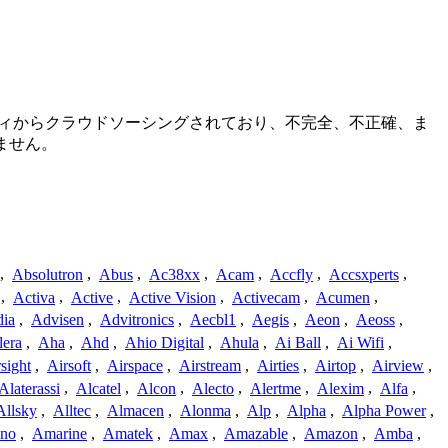
ュニティからクラウドソーシングされており、不完全、不正確、ま
ません。
,
Absolutron
,
Abus
,
Ac38xx
,
Acam
,
Accfly
,
Accsxperts
,
,
Activa
,
Active
,
Active Vision
,
Activecam
,
Acumen
,
dia
,
Advisen
,
Advitronics
,
Aecbl1
,
Aegis
,
Aeon
,
Aeoss
,
lera
,
Aha
,
Ahd
,
Ahio Digital
,
Ahula
,
Ai Ball
,
Ai Wifi
,
sight
,
Airsoft
,
Airspace
,
Airstream
,
Airties
,
Airtop
,
Airview
,
Alaterassi
,
Alcatel
,
Alcon
,
Alecto
,
Alertme
,
Alexim
,
Alfa
,
Allsky
,
Alltec
,
Almacen
,
Alonma
,
Alp
,
Alpha
,
Alpha Power
,
no
,
Amarine
,
Amatek
,
Amax
,
Amazable
,
Amazon
,
Amba
,