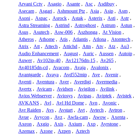
Arvani Cctv
,
Asagio
,
Asante
,
Asc
,
Asdibuy
,
Asecam
,
Asgari
,
Ashmount Ptz
,
Asia
,
Asip
,
Asm
,
Asoni
,
Aspac
,
Asrock
,
Astak
,
Asterix
,
Asti
,
Astr
,
Astra Streaming
,
Astrind
,
Astroghost
,
Astrum
,
Astun
,
Asus
,
Asutech
,
Asw-006
,
Aszhonga
,
At Vision
,
Atheros
,
Athome
,
Atis
,
Atlantis
,
Atlona
,
Atomtech
,
Atrix
,
Att
,
Attech
,
Attichd
,
Attn
,
Atv
,
Atz
,
Au3
,
Audio Enhancement
,
August
,
Auric
,
Aussen
,
Autoip
,
Auwer
,
Av102ip-40
,
Av12176dn-15
,
Av265
,
Av40185dn-cd
,
Avacom
,
Avaja
,
Avalonix
,
Avantgarde
,
Avaya
,
Avd552mip
,
Ave
,
Avenir
,
Aventi
,
Aventura
,
Aver
,
Averdigi
,
Avermedia
,
Avertx
,
Avicam
,
Avidsen
,
Avigilon
,
Avilink
,
Avios Webserver
,
Aviosys
,
Avipas
,
Aviptek
,
Avistek
,
AVKANS
,
Avl
,
Avl Hd Dome
,
Avn
,
Avonic
,
Avr Raiden
,
Avs
,
Avstart
,
Avt
,
Avtech
,
Avtron
,
Avue
,
Avycon
,
Avz
,
Awfa-cam
,
Awow
,
Axenta
,
Axeon
,
Axgio
,
Axis
,
Axium
,
Axp
,
Ayrstone
,
Azemax
,
Azone
,
Azpen
,
Aztech