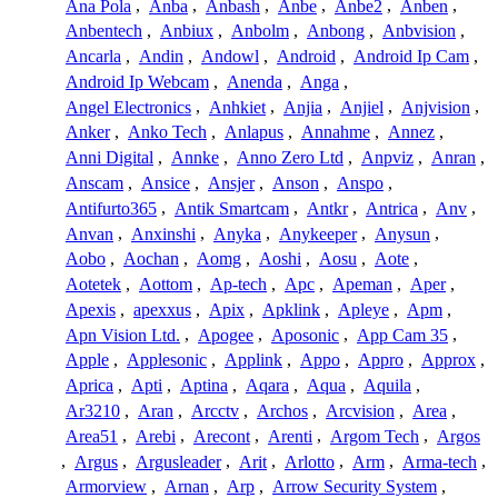
Ana Pola
,
Anba
,
Anbash
,
Anbe
,
Anbe2
,
Anben
,
Anbentech
,
Anbiux
,
Anbolm
,
Anbong
,
Anbvision
,
Ancarla
,
Andin
,
Andowl
,
Android
,
Android Ip Cam
,
Android Ip Webcam
,
Anenda
,
Anga
,
Angel Electronics
,
Anhkiet
,
Anjia
,
Anjiel
,
Anjvision
,
Anker
,
Anko Tech
,
Anlapus
,
Annahme
,
Annez
,
Anni Digital
,
Annke
,
Anno Zero Ltd
,
Anpviz
,
Anran
,
Anscam
,
Ansice
,
Ansjer
,
Anson
,
Anspo
,
Antifurto365
,
Antik Smartcam
,
Antkr
,
Antrica
,
Anv
,
Anvan
,
Anxinshi
,
Anyka
,
Anykeeper
,
Anysun
,
Aobo
,
Aochan
,
Aomg
,
Aoshi
,
Aosu
,
Aote
,
Aotetek
,
Aottom
,
Ap-tech
,
Apc
,
Apeman
,
Aper
,
Apexis
,
apexxus
,
Apix
,
Apklink
,
Apleye
,
Apm
,
Apn Vision Ltd.
,
Apogee
,
Aposonic
,
App Cam 35
,
Apple
,
Applesonic
,
Applink
,
Appo
,
Appro
,
Approx
,
Aprica
,
Apti
,
Aptina
,
Aqara
,
Aqua
,
Aquila
,
Ar3210
,
Aran
,
Arcctv
,
Archos
,
Arcvision
,
Area
,
Area51
,
Arebi
,
Arecont
,
Arenti
,
Argom Tech
,
Argos
,
Argus
,
Argusleader
,
Arit
,
Arlotto
,
Arm
,
Arma-tech
,
Armorview
,
Arnan
,
Arp
,
Arrow Security System
,