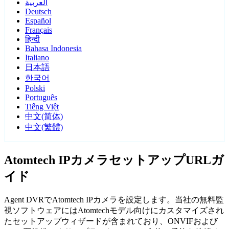
العربية
Deutsch
Español
Français
हिन्दी
Bahasa Indonesia
Italiano
日本語
한국어
Polski
Português
Tiếng Việt
中文(简体)
中文(繁體)
Atomtech IPカメラセットアップURLガ
イド
Agent DVRでAtomtech IPカメラを設定します。当社の無料監
視ソフトウェアにはAtomtechモデル向けにカスタマイズされ
たセットアップウィザードが含まれており、ONVIFおよび