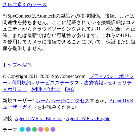
さらに多くのソース
* iSpyConnectはAtomtechの製品との提携関係、接続、または
関連性を持ちません。ここに記載されている接続詳細はコミ
ュニティからクラウドソーシングされており、不完全、不正
確、または最新ではない可能性があります。これらのURL
を使用してカメラに接続できることについて、保証または担
保を提供しません。
トップへ戻る
© Copyright 2011-2026 iSpyConnect.com -
プライバシーポリシ
ー
-
利用規約
-
サービスステータス
-
法的情報
-
セキュリテ
ィポリシー
-
お問い合わせ
-
FAQ
新規ユーザー?
ホームページにアクセス
するか、
Agent DVR
ユーザーガイド
をお読みください
比較:
Agent DVR vs Blue Iris
·
Agent DVR vs Frigate
テーマ: