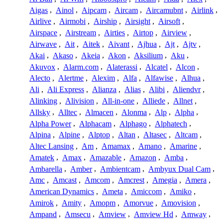
Aigas
,
Ainol
,
Aipcam
,
Aircam
,
Aircamubnt
,
Airlink
,
Airlive
,
Airmobi
,
Airship
,
Airsight
,
Airsoft
,
Airspace
,
Airstream
,
Airties
,
Airtop
,
Airview
,
Airwave
,
Ait
,
Aitek
,
Aivant
,
Ajhua
,
Ajt
,
Ajtv
,
Akai
,
Akaso
,
Akeia
,
Akon
,
Aksilium
,
Aku
,
Akuvox
,
Alarm.com
,
Alaterassi
,
Alcatel
,
Alcon
,
Alecto
,
Alertme
,
Alexim
,
Alfa
,
Alfawise
,
Alhua
,
Ali
,
Ali Express
,
Alianza
,
Alias
,
Alibi
,
Aliendvr
,
Alinking
,
Alivision
,
All-in-one
,
Alliede
,
Allnet
,
Allsky
,
Alltec
,
Almacen
,
Alonma
,
Alp
,
Alpha
,
Alpha Power
,
Alphacam
,
Alphago
,
Alphatech
,
Alpina
,
Alpine
,
Alptop
,
Altan
,
Altasec
,
Altcam
,
Altec Lansing
,
Am
,
Amamax
,
Amano
,
Amarine
,
Amatek
,
Amax
,
Amazable
,
Amazon
,
Amba
,
Ambarella
,
Amber
,
Ambientcam
,
Ambyux Dual Cam
,
Amc
,
Amcast
,
Amcom
,
Amcrest
,
Amegia
,
Amera
,
American Dynamics
,
Ameta
,
Amiccom
,
Amiko
,
Amirok
,
Amity
,
Amopm
,
Amorvue
,
Amovision
,
Ampand
,
Amsecu
,
Amview
,
Amview Hd
,
Amway
,