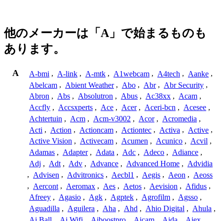
他のメーカーは「A」で始まるものも
あります。
A
A-bmi
,
A-link
,
A-mtk
,
A1webcam
,
A4tech
,
Aanke
,
Abelcam
,
Abient Weather
,
Abo
,
Abr
,
Abr Security
,
Abron
,
Abs
,
Absolutron
,
Abus
,
Ac38xx
,
Acam
,
Accfly
,
Accsxperts
,
Ace
,
Acer
,
Aceri-bcn
,
Acesee
,
Achtertuin
,
Acm
,
Acm-v3002
,
Acor
,
Acromedia
,
Acti
,
Action
,
Actioncam
,
Actiontec
,
Activa
,
Active
,
Active Vision
,
Activecam
,
Acumen
,
Acunico
,
Acvil
,
Adamas
,
Adapter
,
Adata
,
Adc
,
Adeco
,
Adiance
,
Adj
,
Adt
,
Adv
,
Advance
,
Advanced Home
,
Advidia
,
Advisen
,
Advitronics
,
Aecbl1
,
Aegis
,
Aeon
,
Aeoss
,
Aercont
,
Aeromax
,
Aes
,
Aetos
,
Aevision
,
Afidus
,
Afreey
,
Agasio
,
Agk
,
Agptek
,
Agrofilm
,
Agsso
,
Aguadilla
,
Aguilera
,
Aha
,
Ahd
,
Ahio Digital
,
Ahula
,
Ai Ball
,
Ai Wifi
,
Aiboostpro
,
Aicam
,
Aida
,
Aiex
,