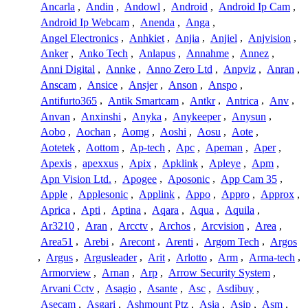
Ancarla
,
Andin
,
Andowl
,
Android
,
Android Ip Cam
,
Android Ip Webcam
,
Anenda
,
Anga
,
Angel Electronics
,
Anhkiet
,
Anjia
,
Anjiel
,
Anjvision
,
Anker
,
Anko Tech
,
Anlapus
,
Annahme
,
Annez
,
Anni Digital
,
Annke
,
Anno Zero Ltd
,
Anpviz
,
Anran
,
Anscam
,
Ansice
,
Ansjer
,
Anson
,
Anspo
,
Antifurto365
,
Antik Smartcam
,
Antkr
,
Antrica
,
Anv
,
Anvan
,
Anxinshi
,
Anyka
,
Anykeeper
,
Anysun
,
Aobo
,
Aochan
,
Aomg
,
Aoshi
,
Aosu
,
Aote
,
Aotetek
,
Aottom
,
Ap-tech
,
Apc
,
Apeman
,
Aper
,
Apexis
,
apexxus
,
Apix
,
Apklink
,
Apleye
,
Apm
,
Apn Vision Ltd.
,
Apogee
,
Aposonic
,
App Cam 35
,
Apple
,
Applesonic
,
Applink
,
Appo
,
Appro
,
Approx
,
Aprica
,
Apti
,
Aptina
,
Aqara
,
Aqua
,
Aquila
,
Ar3210
,
Aran
,
Arcctv
,
Archos
,
Arcvision
,
Area
,
Area51
,
Arebi
,
Arecont
,
Arenti
,
Argom Tech
,
Argos
,
Argus
,
Argusleader
,
Arit
,
Arlotto
,
Arm
,
Arma-tech
,
Armorview
,
Arnan
,
Arp
,
Arrow Security System
,
Arvani Cctv
,
Asagio
,
Asante
,
Asc
,
Asdibuy
,
Asecam
,
Asgari
,
Ashmount Ptz
,
Asia
,
Asip
,
Asm
,