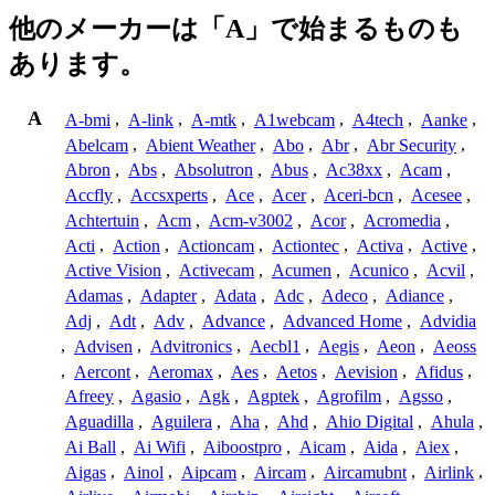
他のメーカーは「A」で始まるものも
あります。
A
A-bmi
,
A-link
,
A-mtk
,
A1webcam
,
A4tech
,
Aanke
,
Abelcam
,
Abient Weather
,
Abo
,
Abr
,
Abr Security
,
Abron
,
Abs
,
Absolutron
,
Abus
,
Ac38xx
,
Acam
,
Accfly
,
Accsxperts
,
Ace
,
Acer
,
Aceri-bcn
,
Acesee
,
Achtertuin
,
Acm
,
Acm-v3002
,
Acor
,
Acromedia
,
Acti
,
Action
,
Actioncam
,
Actiontec
,
Activa
,
Active
,
Active Vision
,
Activecam
,
Acumen
,
Acunico
,
Acvil
,
Adamas
,
Adapter
,
Adata
,
Adc
,
Adeco
,
Adiance
,
Adj
,
Adt
,
Adv
,
Advance
,
Advanced Home
,
Advidia
,
Advisen
,
Advitronics
,
Aecbl1
,
Aegis
,
Aeon
,
Aeoss
,
Aercont
,
Aeromax
,
Aes
,
Aetos
,
Aevision
,
Afidus
,
Afreey
,
Agasio
,
Agk
,
Agptek
,
Agrofilm
,
Agsso
,
Aguadilla
,
Aguilera
,
Aha
,
Ahd
,
Ahio Digital
,
Ahula
,
Ai Ball
,
Ai Wifi
,
Aiboostpro
,
Aicam
,
Aida
,
Aiex
,
Aigas
,
Ainol
,
Aipcam
,
Aircam
,
Aircamubnt
,
Airlink
,