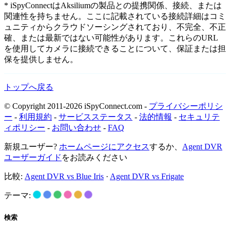
* iSpyConnectはAksiliumの製品との提携関係、接続、または
関連性を持ちません。ここに記載されている接続詳細はコミ
ュニティからクラウドソーシングされており、不完全、不正
確、または最新ではない可能性があります。これらのURL
を使用してカメラに接続できることについて、保証または担
保を提供しません。
トップへ戻る
© Copyright 2011-2026 iSpyConnect.com -
プライバシーポリシ
ー
-
利用規約
-
サービスステータス
-
法的情報
-
セキュリテ
ィポリシー
-
お問い合わせ
-
FAQ
新規ユーザー?
ホームページにアクセス
するか、
Agent DVR
ユーザーガイド
をお読みください
比較:
Agent DVR vs Blue Iris
·
Agent DVR vs Frigate
テーマ:
検索