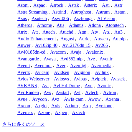
Asoni
,
Aspac
,
Asrock
,
Astak
,
Asterix
,
Asti
,
Astr
,
Astra Streaming
,
Astrind
,
Astroghost
,
Astrum
,
Astun
,
Asus
,
Asutech
,
Asw-006
,
Aszhonga
,
At Vision
,
Atheros
,
Athome
,
Atis
,
Atlantis
,
Atlona
,
Atomtech
,
Atrix
,
Att
,
Attech
,
Attichd
,
Attn
,
Atv
,
Atz
,
Au3
,
Audio Enhancement
,
August
,
Auric
,
Aussen
,
Autoip
,
Auwer
,
Av102ip-40
,
Av12176dn-15
,
Av265
,
Av40185dn-cd
,
Avacom
,
Avaja
,
Avalonix
,
Avantgarde
,
Avaya
,
Avd552mip
,
Ave
,
Avenir
,
Aventi
,
Aventura
,
Aver
,
Averdigi
,
Avermedia
,
Avertx
,
Avicam
,
Avidsen
,
Avigilon
,
Avilink
,
Avios Webserver
,
Aviosys
,
Avipas
,
Aviptek
,
Avistek
,
AVKANS
,
Avl
,
Avl Hd Dome
,
Avn
,
Avonic
,
Avr Raiden
,
Avs
,
Avstart
,
Avt
,
Avtech
,
Avtron
,
Avue
,
Avycon
,
Avz
,
Awfa-cam
,
Awow
,
Axenta
,
Axeon
,
Axgio
,
Axis
,
Axium
,
Axp
,
Ayrstone
,
Azemax
,
Azone
,
Azpen
,
Aztech
さらに多くのソース