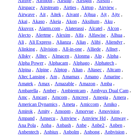
Airlive
,
Airmobi
,
Airship
,
Airsight
,
Airsoft
,
Airspace
,
Airstream
,
Airties
,
Airtop
,
Airview
,
Airwave
,
Ait
,
Aitek
,
Aivant
,
Ajhua
,
Ajt
,
Ajtv
,
Akai
,
Akaso
,
Akeia
,
Akon
,
Aksilium
,
Aku
,
Akuvox
,
Alarm.com
,
Alaterassi
,
Alcatel
,
Alcon
,
Alecto
,
Alertme
,
Alexim
,
Alfa
,
Alfawise
,
Alhua
,
Ali
,
Ali Express
,
Alianza
,
Alias
,
Alibi
,
Aliendvr
,
Alinking
,
Alivision
,
All-in-one
,
Alliede
,
Allnet
,
Allsky
,
Alltec
,
Almacen
,
Alonma
,
Alp
,
Alpha
,
Alpha Power
,
Alphacam
,
Alphago
,
Alphatech
,
Alpina
,
Alpine
,
Alptop
,
Altan
,
Altasec
,
Altcam
,
Altec Lansing
,
Am
,
Amamax
,
Amano
,
Amarine
,
Amatek
,
Amax
,
Amazable
,
Amazon
,
Amba
,
Ambarella
,
Amber
,
Ambientcam
,
Ambyux Dual Cam
,
Amc
,
Amcast
,
Amcom
,
Amcrest
,
Amegia
,
Amera
,
American Dynamics
,
Ameta
,
Amiccom
,
Amiko
,
Amirok
,
Amity
,
Amopm
,
Amorvue
,
Amovision
,
Ampand
,
Amsecu
,
Amview
,
Amview Hd
,
Amway
,
Ana Pola
,
Anba
,
Anbash
,
Anbe
,
Anbe2
,
Anben
,
Anbentech
,
Anbiux
,
Anbolm
,
Anbong
,
Anbvision
,