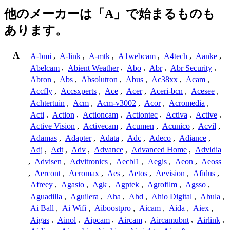
他のメーカーは「A」で始まるものも
あります。
A
A-bmi
,
A-link
,
A-mtk
,
A1webcam
,
A4tech
,
Aanke
,
Abelcam
,
Abient Weather
,
Abo
,
Abr
,
Abr Security
,
Abron
,
Abs
,
Absolutron
,
Abus
,
Ac38xx
,
Acam
,
Accfly
,
Accsxperts
,
Ace
,
Acer
,
Aceri-bcn
,
Acesee
,
Achtertuin
,
Acm
,
Acm-v3002
,
Acor
,
Acromedia
,
Acti
,
Action
,
Actioncam
,
Actiontec
,
Activa
,
Active
,
Active Vision
,
Activecam
,
Acumen
,
Acunico
,
Acvil
,
Adamas
,
Adapter
,
Adata
,
Adc
,
Adeco
,
Adiance
,
Adj
,
Adt
,
Adv
,
Advance
,
Advanced Home
,
Advidia
,
Advisen
,
Advitronics
,
Aecbl1
,
Aegis
,
Aeon
,
Aeoss
,
Aercont
,
Aeromax
,
Aes
,
Aetos
,
Aevision
,
Afidus
,
Afreey
,
Agasio
,
Agk
,
Agptek
,
Agrofilm
,
Agsso
,
Aguadilla
,
Aguilera
,
Aha
,
Ahd
,
Ahio Digital
,
Ahula
,
Ai Ball
,
Ai Wifi
,
Aiboostpro
,
Aicam
,
Aida
,
Aiex
,
Aigas
,
Ainol
,
Aipcam
,
Aircam
,
Aircamubnt
,
Airlink
,