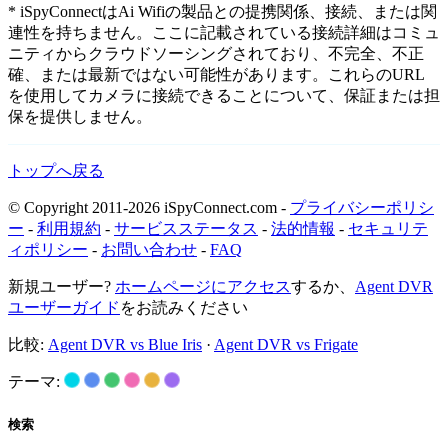
* iSpyConnectはAi Wifiの製品との提携関係、接続、または関
連性を持ちません。ここに記載されている接続詳細はコミュ
ニティからクラウドソーシングされており、不完全、不正
確、または最新ではない可能性があります。これらのURL
を使用してカメラに接続できることについて、保証または担
保を提供しません。
トップへ戻る
© Copyright 2011-2026 iSpyConnect.com -
プライバシーポリシ
ー
-
利用規約
-
サービスステータス
-
法的情報
-
セキュリテ
ィポリシー
-
お問い合わせ
-
FAQ
新規ユーザー?
ホームページにアクセス
するか、
Agent DVR
ユーザーガイド
をお読みください
比較:
Agent DVR vs Blue Iris
·
Agent DVR vs Frigate
テーマ:
検索