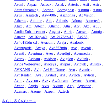
Asoni
,
Aspac
,
Asrock
,
Astak
,
Asterix
,
Asti
,
Astr
,
Astra Streaming
,
Astrind
,
Astroghost
,
Astrum
,
Astun
,
Asus
,
Asutech
,
Asw-006
,
Aszhonga
,
At Vision
,
Atheros
,
Athome
,
Atis
,
Atlantis
,
Atlona
,
Atomtech
,
Atrix
,
Att
,
Attech
,
Attichd
,
Attn
,
Atv
,
Atz
,
Au3
,
Audio Enhancement
,
August
,
Auric
,
Aussen
,
Autoip
,
Auwer
,
Av102ip-40
,
Av12176dn-15
,
Av265
,
Av40185dn-cd
,
Avacom
,
Avaja
,
Avalonix
,
Avantgarde
,
Avaya
,
Avd552mip
,
Ave
,
Avenir
,
Aventi
,
Aventura
,
Aver
,
Averdigi
,
Avermedia
,
Avertx
,
Avicam
,
Avidsen
,
Avigilon
,
Avilink
,
Avios Webserver
,
Aviosys
,
Avipas
,
Aviptek
,
Avistek
,
AVKANS
,
Avl
,
Avl Hd Dome
,
Avn
,
Avonic
,
Avr Raiden
,
Avs
,
Avstart
,
Avt
,
Avtech
,
Avtron
,
Avue
,
Avycon
,
Avz
,
Awfa-cam
,
Awow
,
Axenta
,
Axeon
,
Axgio
,
Axis
,
Axium
,
Axp
,
Ayrstone
,
Azemax
,
Azone
,
Azpen
,
Aztech
さらに多くのソース