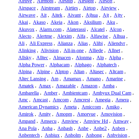
Airlive
,
Airmobi
,
Airship
,
Airsight
,
Airsoft
,
Airspace
,
Airstream
,
Airties
,
Airtop
,
Airview
,
Airwave
,
Ait
,
Aitek
,
Aivant
,
Ajhua
,
Ajt
,
Ajtv
,
Akai
,
Akaso
,
Akeia
,
Akon
,
Aksilium
,
Aku
,
Akuvox
,
Alarm.com
,
Alaterassi
,
Alcatel
,
Alcon
,
Alecto
,
Alertme
,
Alexim
,
Alfa
,
Alfawise
,
Alhua
,
Ali
,
Ali Express
,
Alianza
,
Alias
,
Alibi
,
Aliendvr
,
Alinking
,
Alivision
,
All-in-one
,
Alliede
,
Allnet
,
Allsky
,
Alltec
,
Almacen
,
Alonma
,
Alp
,
Alpha
,
Alpha Power
,
Alphacam
,
Alphago
,
Alphatech
,
Alpina
,
Alpine
,
Alptop
,
Altan
,
Altasec
,
Altcam
,
Altec Lansing
,
Am
,
Amamax
,
Amano
,
Amarine
,
Amatek
,
Amax
,
Amazable
,
Amazon
,
Amba
,
Ambarella
,
Amber
,
Ambientcam
,
Ambyux Dual Cam
,
Amc
,
Amcast
,
Amcom
,
Amcrest
,
Amegia
,
Amera
,
American Dynamics
,
Ameta
,
Amiccom
,
Amiko
,
Amirok
,
Amity
,
Amopm
,
Amorvue
,
Amovision
,
Ampand
,
Amsecu
,
Amview
,
Amview Hd
,
Amway
,
Ana Pola
,
Anba
,
Anbash
,
Anbe
,
Anbe2
,
Anben
,
Anbentech
,
Anbiux
,
Anbolm
,
Anbong
,
Anbvision
,