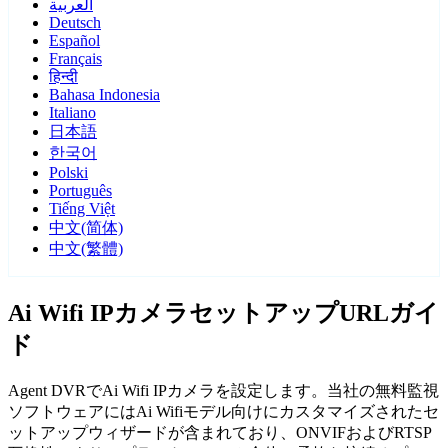
العربية
Deutsch
Español
Français
हिन्दी
Bahasa Indonesia
Italiano
日本語
한국어
Polski
Português
Tiếng Việt
中文(简体)
中文(繁體)
Ai Wifi IPカメラセットアップURLガイ
ド
Agent DVRでAi Wifi IPカメラを設定します。当社の無料監視
ソフトウェアにはAi Wifiモデル向けにカスタマイズされたセ
ットアップウィザードが含まれており、ONVIFおよびRTSP