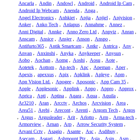
Ancarla
,
Andin
,
Andowl
,
Android
,
Android Ip Cam
,
Android Ip Webcam
,
Anenda
,
Anga
,
Angel Electronics
,
Anhkiet
,
Anjia
,
Anjiel
,
Anjvision
,
Anker
,
Anko Tech
,
Anlapus
,
Annahme
,
Annez
,
Anni Digital
,
Annke
,
Anno Zero Ltd
,
Anpviz
,
Anran
,
Anscam
,
Ansice
,
Ansjer
,
Anson
,
Anspo
,
Antifurto365
,
Antik Smartcam
,
Antkr
,
Antrica
,
Anv
,
Anvan
,
Anxinshi
,
Anyka
,
Anykeeper
,
Anysun
,
Aobo
,
Aochan
,
Aomg
,
Aoshi
,
Aosu
,
Aote
,
Aotetek
,
Aottom
,
Ap-tech
,
Apc
,
Apeman
,
Aper
,
Apexis
,
apexxus
,
Apix
,
Apklink
,
Apleye
,
Apm
,
Apn Vision Ltd.
,
Apogee
,
Aposonic
,
App Cam 35
,
Apple
,
Applesonic
,
Applink
,
Appo
,
Appro
,
Approx
,
Aprica
,
Apti
,
Aptina
,
Aqara
,
Aqua
,
Aquila
,
Ar3210
,
Aran
,
Arcctv
,
Archos
,
Arcvision
,
Area
,
Area51
,
Arebi
,
Arecont
,
Arenti
,
Argom Tech
,
Argos
,
Argus
,
Argusleader
,
Arit
,
Arlotto
,
Arm
,
Arma-tech
,
Armorview
,
Arnan
,
Arp
,
Arrow Security System
,
Arvani Cctv
,
Asagio
,
Asante
,
Asc
,
Asdibuy
,
Asecam
,
Asgari
,
Ashmount Ptz
,
Asia
,
Asip
,
Asm
,