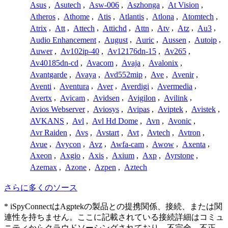
Asus
,
Asutech
,
Asw-006
,
Aszhonga
,
At Vision
,
Atheros
,
Athome
,
Atis
,
Atlantis
,
Atlona
,
Atomtech
,
Atrix
,
Att
,
Attech
,
Attichd
,
Attn
,
Atv
,
Atz
,
Au3
,
Audio Enhancement
,
August
,
Auric
,
Aussen
,
Autoip
,
Auwer
,
Av102ip-40
,
Av12176dn-15
,
Av265
,
Av40185dn-cd
,
Avacom
,
Avaja
,
Avalonix
,
Avantgarde
,
Avaya
,
Avd552mip
,
Ave
,
Avenir
,
Aventi
,
Aventura
,
Aver
,
Averdigi
,
Avermedia
,
Avertx
,
Avicam
,
Avidsen
,
Avigilon
,
Avilink
,
Avios Webserver
,
Aviosys
,
Avipas
,
Aviptek
,
Avistek
,
AVKANS
,
Avl
,
Avl Hd Dome
,
Avn
,
Avonic
,
Avr Raiden
,
Avs
,
Avstart
,
Avt
,
Avtech
,
Avtron
,
Avue
,
Avycon
,
Avz
,
Awfa-cam
,
Awow
,
Axenta
,
Axeon
,
Axgio
,
Axis
,
Axium
,
Axp
,
Ayrstone
,
Azemax
,
Azone
,
Azpen
,
Aztech
さらに多くのソース
* iSpyConnectはAgptekの製品との提携関係、接続、または関
連性を持ちません。ここに記載されている接続詳細はコミュ
ニティからクラウドソーシングされており、不完全、不正