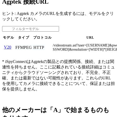
Agptek 接続URL
ヒント: Agptek カメラのURLを生成するには、モデルをクリ
ックしてください。
モデル
タイプ
プロトコル
URL
/videostream.asf?user=[USERNAME]&pw
V20
FFMPEG
HTTP
SSWORD]&resolution=[WIDTH]*[HEIG
* iSpyConnectはAgptekの製品との提携関係、接続、または関
連性を持ちません。ここに記載されている接続詳細はコミュ
ニティからクラウドソーシングされており、不完全、不正
確、または最新ではない可能性があります。これらのURL
を使用してカメラに接続できることについて、保証または担
保を提供しません。
他のメーカーは「A」で始まるものも