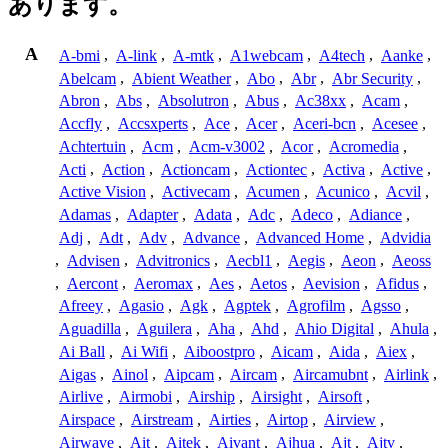
あります。
A
A-bmi
,
A-link
,
A-mtk
,
A1webcam
,
A4tech
,
Aanke
,
Abelcam
,
Abient Weather
,
Abo
,
Abr
,
Abr Security
,
Abron
,
Abs
,
Absolutron
,
Abus
,
Ac38xx
,
Acam
,
Accfly
,
Accsxperts
,
Ace
,
Acer
,
Aceri-bcn
,
Acesee
,
Achtertuin
,
Acm
,
Acm-v3002
,
Acor
,
Acromedia
,
Acti
,
Action
,
Actioncam
,
Actiontec
,
Activa
,
Active
,
Active Vision
,
Activecam
,
Acumen
,
Acunico
,
Acvil
,
Adamas
,
Adapter
,
Adata
,
Adc
,
Adeco
,
Adiance
,
Adj
,
Adt
,
Adv
,
Advance
,
Advanced Home
,
Advidia
,
Advisen
,
Advitronics
,
Aecbl1
,
Aegis
,
Aeon
,
Aeoss
,
Aercont
,
Aeromax
,
Aes
,
Aetos
,
Aevision
,
Afidus
,
Afreey
,
Agasio
,
Agk
,
Agptek
,
Agrofilm
,
Agsso
,
Aguadilla
,
Aguilera
,
Aha
,
Ahd
,
Ahio Digital
,
Ahula
,
Ai Ball
,
Ai Wifi
,
Aiboostpro
,
Aicam
,
Aida
,
Aiex
,
Aigas
,
Ainol
,
Aipcam
,
Aircam
,
Aircamubnt
,
Airlink
,
Airlive
,
Airmobi
,
Airship
,
Airsight
,
Airsoft
,
Airspace
,
Airstream
,
Airties
,
Airtop
,
Airview
,
Airwave
,
Ait
,
Aitek
,
Aivant
,
Ajhua
,
Ajt
,
Ajtv
,