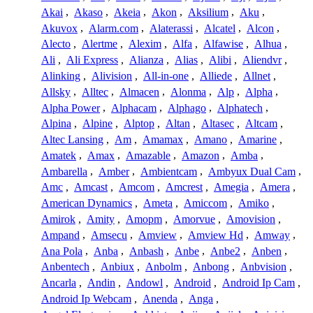
Akai
,
Akaso
,
Akeia
,
Akon
,
Aksilium
,
Aku
,
Akuvox
,
Alarm.com
,
Alaterassi
,
Alcatel
,
Alcon
,
Alecto
,
Alertme
,
Alexim
,
Alfa
,
Alfawise
,
Alhua
,
Ali
,
Ali Express
,
Alianza
,
Alias
,
Alibi
,
Aliendvr
,
Alinking
,
Alivision
,
All-in-one
,
Alliede
,
Allnet
,
Allsky
,
Alltec
,
Almacen
,
Alonma
,
Alp
,
Alpha
,
Alpha Power
,
Alphacam
,
Alphago
,
Alphatech
,
Alpina
,
Alpine
,
Alptop
,
Altan
,
Altasec
,
Altcam
,
Altec Lansing
,
Am
,
Amamax
,
Amano
,
Amarine
,
Amatek
,
Amax
,
Amazable
,
Amazon
,
Amba
,
Ambarella
,
Amber
,
Ambientcam
,
Ambyux Dual Cam
,
Amc
,
Amcast
,
Amcom
,
Amcrest
,
Amegia
,
Amera
,
American Dynamics
,
Ameta
,
Amiccom
,
Amiko
,
Amirok
,
Amity
,
Amopm
,
Amorvue
,
Amovision
,
Ampand
,
Amsecu
,
Amview
,
Amview Hd
,
Amway
,
Ana Pola
,
Anba
,
Anbash
,
Anbe
,
Anbe2
,
Anben
,
Anbentech
,
Anbiux
,
Anbolm
,
Anbong
,
Anbvision
,
Ancarla
,
Andin
,
Andowl
,
Android
,
Android Ip Cam
,
Android Ip Webcam
,
Anenda
,
Anga
,