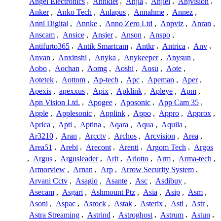
Angel Electronics
,
Anhkiet
,
Anjia
,
Anjiel
,
Anjvision
,
Anker
,
Anko Tech
,
Anlapus
,
Annahme
,
Annez
,
Anni Digital
,
Annke
,
Anno Zero Ltd
,
Anpviz
,
Anran
,
Anscam
,
Ansice
,
Ansjer
,
Anson
,
Anspo
,
Antifurto365
,
Antik Smartcam
,
Antkr
,
Antrica
,
Anv
,
Anvan
,
Anxinshi
,
Anyka
,
Anykeeper
,
Anysun
,
Aobo
,
Aochan
,
Aomg
,
Aoshi
,
Aosu
,
Aote
,
Aotetek
,
Aottom
,
Ap-tech
,
Apc
,
Apeman
,
Aper
,
Apexis
,
apexxus
,
Apix
,
Apklink
,
Apleye
,
Apm
,
Apn Vision Ltd.
,
Apogee
,
Aposonic
,
App Cam 35
,
Apple
,
Applesonic
,
Applink
,
Appo
,
Appro
,
Approx
,
Aprica
,
Apti
,
Aptina
,
Aqara
,
Aqua
,
Aquila
,
Ar3210
,
Aran
,
Arcctv
,
Archos
,
Arcvision
,
Area
,
Area51
,
Arebi
,
Arecont
,
Arenti
,
Argom Tech
,
Argos
,
Argus
,
Argusleader
,
Arit
,
Arlotto
,
Arm
,
Arma-tech
,
Armorview
,
Arnan
,
Arp
,
Arrow Security System
,
Arvani Cctv
,
Asagio
,
Asante
,
Asc
,
Asdibuy
,
Asecam
,
Asgari
,
Ashmount Ptz
,
Asia
,
Asip
,
Asm
,
Asoni
,
Aspac
,
Asrock
,
Astak
,
Asterix
,
Asti
,
Astr
,
Astra Streaming
,
Astrind
,
Astroghost
,
Astrum
,
Astun
,