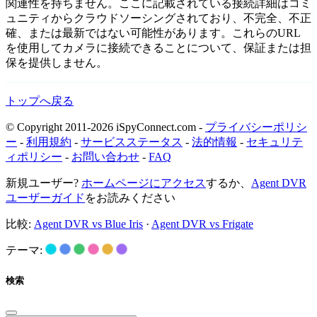
関連性を持ちません。ここに記載されている接続詳細はコミ
ュニティからクラウドソーシングされており、不完全、不正
確、または最新ではない可能性があります。これらのURL
を使用してカメラに接続できることについて、保証または担
保を提供しません。
トップへ戻る
© Copyright 2011-2026 iSpyConnect.com -
プライバシーポリシ
ー
-
利用規約
-
サービスステータス
-
法的情報
-
セキュリテ
ィポリシー
-
お問い合わせ
-
FAQ
新規ユーザー?
ホームページにアクセス
するか、
Agent DVR
ユーザーガイド
をお読みください
比較:
Agent DVR vs Blue Iris
·
Agent DVR vs Frigate
テーマ:
検索