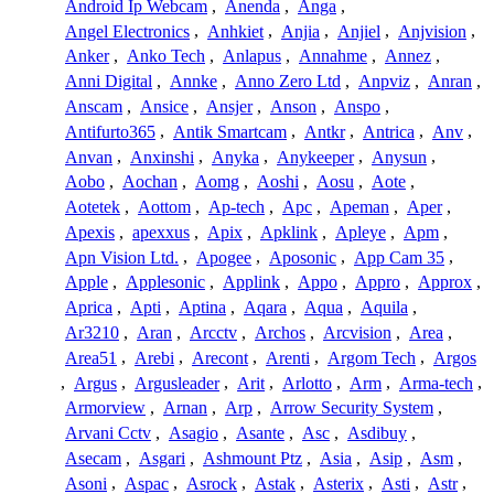
Android Ip Webcam
,
Anenda
,
Anga
,
Angel Electronics
,
Anhkiet
,
Anjia
,
Anjiel
,
Anjvision
,
Anker
,
Anko Tech
,
Anlapus
,
Annahme
,
Annez
,
Anni Digital
,
Annke
,
Anno Zero Ltd
,
Anpviz
,
Anran
,
Anscam
,
Ansice
,
Ansjer
,
Anson
,
Anspo
,
Antifurto365
,
Antik Smartcam
,
Antkr
,
Antrica
,
Anv
,
Anvan
,
Anxinshi
,
Anyka
,
Anykeeper
,
Anysun
,
Aobo
,
Aochan
,
Aomg
,
Aoshi
,
Aosu
,
Aote
,
Aotetek
,
Aottom
,
Ap-tech
,
Apc
,
Apeman
,
Aper
,
Apexis
,
apexxus
,
Apix
,
Apklink
,
Apleye
,
Apm
,
Apn Vision Ltd.
,
Apogee
,
Aposonic
,
App Cam 35
,
Apple
,
Applesonic
,
Applink
,
Appo
,
Appro
,
Approx
,
Aprica
,
Apti
,
Aptina
,
Aqara
,
Aqua
,
Aquila
,
Ar3210
,
Aran
,
Arcctv
,
Archos
,
Arcvision
,
Area
,
Area51
,
Arebi
,
Arecont
,
Arenti
,
Argom Tech
,
Argos
,
Argus
,
Argusleader
,
Arit
,
Arlotto
,
Arm
,
Arma-tech
,
Armorview
,
Arnan
,
Arp
,
Arrow Security System
,
Arvani Cctv
,
Asagio
,
Asante
,
Asc
,
Asdibuy
,
Asecam
,
Asgari
,
Ashmount Ptz
,
Asia
,
Asip
,
Asm
,
Asoni
,
Aspac
,
Asrock
,
Astak
,
Asterix
,
Asti
,
Astr
,