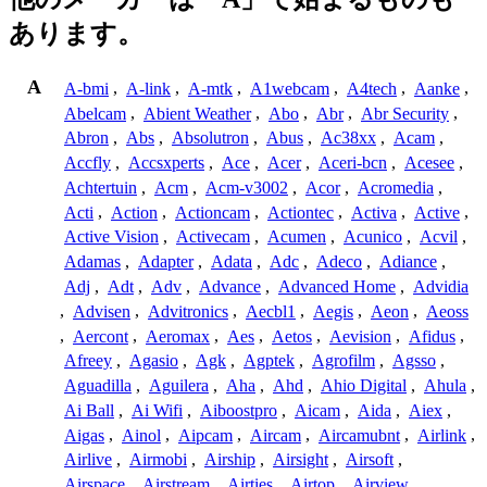
あります。
A
A-bmi
,
A-link
,
A-mtk
,
A1webcam
,
A4tech
,
Aanke
,
Abelcam
,
Abient Weather
,
Abo
,
Abr
,
Abr Security
,
Abron
,
Abs
,
Absolutron
,
Abus
,
Ac38xx
,
Acam
,
Accfly
,
Accsxperts
,
Ace
,
Acer
,
Aceri-bcn
,
Acesee
,
Achtertuin
,
Acm
,
Acm-v3002
,
Acor
,
Acromedia
,
Acti
,
Action
,
Actioncam
,
Actiontec
,
Activa
,
Active
,
Active Vision
,
Activecam
,
Acumen
,
Acunico
,
Acvil
,
Adamas
,
Adapter
,
Adata
,
Adc
,
Adeco
,
Adiance
,
Adj
,
Adt
,
Adv
,
Advance
,
Advanced Home
,
Advidia
,
Advisen
,
Advitronics
,
Aecbl1
,
Aegis
,
Aeon
,
Aeoss
,
Aercont
,
Aeromax
,
Aes
,
Aetos
,
Aevision
,
Afidus
,
Afreey
,
Agasio
,
Agk
,
Agptek
,
Agrofilm
,
Agsso
,
Aguadilla
,
Aguilera
,
Aha
,
Ahd
,
Ahio Digital
,
Ahula
,
Ai Ball
,
Ai Wifi
,
Aiboostpro
,
Aicam
,
Aida
,
Aiex
,
Aigas
,
Ainol
,
Aipcam
,
Aircam
,
Aircamubnt
,
Airlink
,
Airlive
,
Airmobi
,
Airship
,
Airsight
,
Airsoft
,
Airspace
,
Airstream
,
Airties
,
Airtop
,
Airview
,