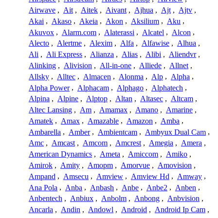
Airwave
,
Ait
,
Aitek
,
Aivant
,
Ajhua
,
Ajt
,
Ajtv
,
Akai
,
Akaso
,
Akeia
,
Akon
,
Aksilium
,
Aku
,
Akuvox
,
Alarm.com
,
Alaterassi
,
Alcatel
,
Alcon
,
Alecto
,
Alertme
,
Alexim
,
Alfa
,
Alfawise
,
Alhua
,
Ali
,
Ali Express
,
Alianza
,
Alias
,
Alibi
,
Aliendvr
,
Alinking
,
Alivision
,
All-in-one
,
Alliede
,
Allnet
,
Allsky
,
Alltec
,
Almacen
,
Alonma
,
Alp
,
Alpha
,
Alpha Power
,
Alphacam
,
Alphago
,
Alphatech
,
Alpina
,
Alpine
,
Alptop
,
Altan
,
Altasec
,
Altcam
,
Altec Lansing
,
Am
,
Amamax
,
Amano
,
Amarine
,
Amatek
,
Amax
,
Amazable
,
Amazon
,
Amba
,
Ambarella
,
Amber
,
Ambientcam
,
Ambyux Dual Cam
,
Amc
,
Amcast
,
Amcom
,
Amcrest
,
Amegia
,
Amera
,
American Dynamics
,
Ameta
,
Amiccom
,
Amiko
,
Amirok
,
Amity
,
Amopm
,
Amorvue
,
Amovision
,
Ampand
,
Amsecu
,
Amview
,
Amview Hd
,
Amway
,
Ana Pola
,
Anba
,
Anbash
,
Anbe
,
Anbe2
,
Anben
,
Anbentech
,
Anbiux
,
Anbolm
,
Anbong
,
Anbvision
,
Ancarla
,
Andin
,
Andowl
,
Android
,
Android Ip Cam
,