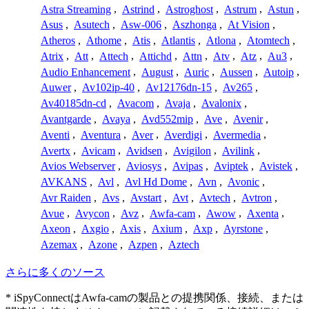
Astra Streaming
,
Astrind
,
Astroghost
,
Astrum
,
Astun
,
Asus
,
Asutech
,
Asw-006
,
Aszhonga
,
At Vision
,
Atheros
,
Athome
,
Atis
,
Atlantis
,
Atlona
,
Atomtech
,
Atrix
,
Att
,
Attech
,
Attichd
,
Attn
,
Atv
,
Atz
,
Au3
,
Audio Enhancement
,
August
,
Auric
,
Aussen
,
Autoip
,
Auwer
,
Av102ip-40
,
Av12176dn-15
,
Av265
,
Av40185dn-cd
,
Avacom
,
Avaja
,
Avalonix
,
Avantgarde
,
Avaya
,
Avd552mip
,
Ave
,
Avenir
,
Aventi
,
Aventura
,
Aver
,
Averdigi
,
Avermedia
,
Avertx
,
Avicam
,
Avidsen
,
Avigilon
,
Avilink
,
Avios Webserver
,
Aviosys
,
Avipas
,
Aviptek
,
Avistek
,
AVKANS
,
Avl
,
Avl Hd Dome
,
Avn
,
Avonic
,
Avr Raiden
,
Avs
,
Avstart
,
Avt
,
Avtech
,
Avtron
,
Avue
,
Avycon
,
Avz
,
Awfa-cam
,
Awow
,
Axenta
,
Axeon
,
Axgio
,
Axis
,
Axium
,
Axp
,
Ayrstone
,
Azemax
,
Azone
,
Azpen
,
Aztech
さらに多くのソース
* iSpyConnectはAwfa-camの製品との提携関係、接続、または