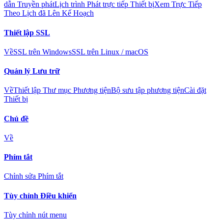
dẫn Truyền phát
Lịch trình Phát trực tiếp Thiết bị
Xem Trực Tiếp
Theo Lịch đã Lên Kế Hoạch
Thiết lập SSL
Về
SSL trên Windows
SSL trên Linux / macOS
Quản lý Lưu trữ
Về
Thiết lập Thư mục Phương tiện
Bộ sưu tập phương tiện
Cài đặt
Thiết bị
Chủ đề
Về
Phím tắt
Chỉnh sửa Phím tắt
Tùy chỉnh Điều khiển
Tùy chỉnh nút menu