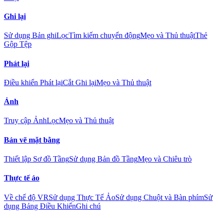
Ghi lại
Sử dụng Bản ghi
Lọc
Tìm kiếm chuyển động
Mẹo và Thủ thuật
Thẻ
Gộp Tệp
Phát lại
Điều khiển Phát lại
Cắt Ghi lại
Mẹo và Thủ thuật
Ảnh
Truy cập Ảnh
Lọc
Mẹo và Thủ thuật
Bản vẽ mặt bằng
Thiết lập Sơ đồ Tầng
Sử dụng Bản đồ Tầng
Mẹo và Chiêu trò
Thực tế ảo
Về chế độ VR
Sử dụng Thực Tế Ảo
Sử dụng Chuột và Bàn phím
Sử
dụng Bảng Điều Khiển
Ghi chú