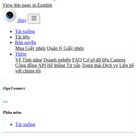
View this page in English
iSpy
Tải xuống
Tài liệu
Bản quyền
Mua Giấy phép
Quản lý Giấy phép
Thêm
Về
Tính năng
Doanh nghiệp
FAQ
Cơ sở dữ liệu Camera
Cộng đồng
API
Hệ thống Tư vấn
Trạng thái Dịch vụ
Liên hệ
với chúng tôi
iSpyConnect
Phần mềm
Tải xuống