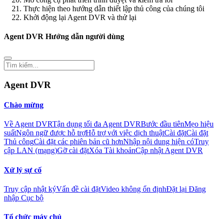
Thực hiện theo hướng dẫn thiết lập thủ công của chúng tôi
Khởi động lại Agent DVR và thử lại
Agent DVR Hướng dẫn người dùng
Agent DVR
Chào mừng
Về Agent DVR
Tận dụng tối đa Agent DVR
Bước đầu tiên
Mẹo hiệu
suất
Ngôn ngữ được hỗ trợ
Hỗ trợ với việc dịch thuật
Cài đặt
Cài đặt
Thủ công
Cài đặt các phiên bản cũ hơn
Nhập nội dung hiện có
Truy
cập LAN (mạng)
Gỡ cài đặt
Xóa Tài khoản
Cập nhật Agent DVR
Xử lý sự cố
Truy cập nhật ký
Vấn đề cài đặt
Video không ổn định
Đặt lại Đăng
nhập Cục bộ
Tổ chức máy chủ