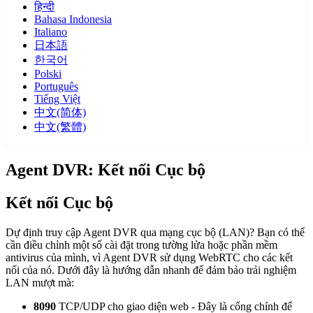
हिन्दी
Bahasa Indonesia
Italiano
日本語
한국어
Polski
Português
Tiếng Việt
中文(简体)
中文(繁體)
Agent DVR: Kết nối Cục bộ
Kết nối Cục bộ
Dự định truy cập Agent DVR qua mạng cục bộ (LAN)? Bạn có thể
cần điều chỉnh một số cài đặt trong tường lửa hoặc phần mềm
antivirus của mình, vì Agent DVR sử dụng WebRTC cho các kết
nối của nó. Dưới đây là hướng dẫn nhanh để đảm bảo trải nghiệm
LAN mượt mà:
8090
TCP/UDP cho giao diện web - Đây là cổng chính để