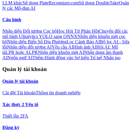
LLM khác
Sử dụng PlateRecognizer.com
Sử dụng DoubleTake
Quản
lý các Mô-đun AI
Cấu hình
Nhận diện Đối tượng Cục bộ
Học Hỏi Từ Phản Hồi
Chuyển đổi các
mô hình Ultralytics YOLO sang ONNX
Nhận diện khuôn mặt cục
bộ
Nhận diện Biển Số Địa Phương
Lọc Cảnh Báo AI
Bộ lọc AI - Sửa
lỗi
Nhận diện đối tượng AI
Yêu cầu AI
Hình ảnh AI
Hỏi AI: Mô
tả
LPR hoặc ALPR
Nhận diện khuôn mặt AI
Nhận dạng âm thanh
AI
Ngôn ngữ AI
Thêm Hành động vào Sự kiện Trí tuệ Nhân tạo
Quản lý tài khoản
Quản lý tài khoản
Cài đặt Tài khoản
Thông tin doanh nghiệp
Xác thực 2 Yếu tố
Thiết lập 2FA
Đăng ký