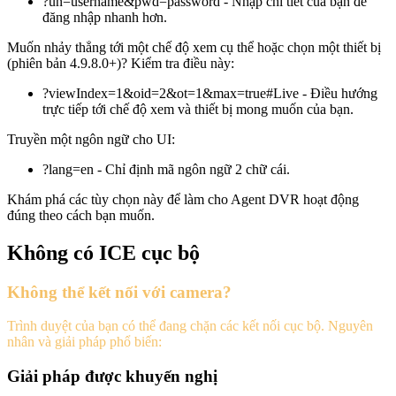
?un=username&pwd=password - Nhập chi tiết của bạn để
đăng nhập nhanh hơn.
Muốn nhảy thẳng tới một chế độ xem cụ thể hoặc chọn một thiết bị
(phiên bản 4.9.8.0+)? Kiểm tra điều này:
?viewIndex=1&oid=2&ot=1&max=true#Live - Điều hướng
trực tiếp tới chế độ xem và thiết bị mong muốn của bạn.
Truyền một ngôn ngữ cho UI:
?lang=en - Chỉ định mã ngôn ngữ 2 chữ cái.
Khám phá các tùy chọn này để làm cho Agent DVR hoạt động
đúng theo cách bạn muốn.
Không có ICE cục bộ
Không thể kết nối với camera?
Trình duyệt của bạn có thể đang chặn các kết nối cục bộ. Nguyên
nhân và giải pháp phổ biến:
Giải pháp được khuyến nghị