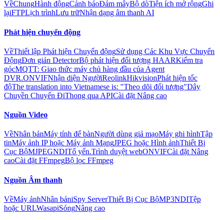
Về
Chung
Hành động
Cảnh báo
Đám mây
Bộ dò
Tiện ích mở rộng
Ghi
lại
FTP
Lịch trình
Lưu trữ
Nhận dạng âm thanh AI
Phát hiện chuyển động
Về
Thiết lập Phát hiện Chuyển động
Sử dụng Các Khu Vực Chuyển
Động
Đơn giản Detector
Bộ phát hiện đối tượng HAAR
Kiểm tra
góc
MQTT: Giao thức máy chủ hàng đầu của Agent
DVR.
ONVIF
Nhận diện Người
Reolink
Hikvision
Phát hiện tốc
độ
The translation into Vietnamese is: "Theo dõi đối tượng"
Dây
Chuyền Chuyến Đi
Thong qua API
Cài đặt Nâng cao
Nguồn Video
Về
Nhân bản
Máy tính để bàn
Người dùng giả mạo
Máy ghi hình
Tập
tin
Máy ảnh IP hoặc Máy ảnh Mạng
JPEG hoặc Hình ảnh
Thiết Bị
Cục Bộ
MJPEG
NDI
Tổ yến.
Trình duyệt web
ONVIF
Cài đặt Nâng
cao
Cài đặt FFmpeg
Bộ lọc FFmpeg
Nguồn Âm thanh
Về
Máy ảnh
Nhân bản
iSpy Server
Thiết Bị Cục Bộ
MP3
NDI
Tệp
hoặc URL
Wasapi
Sóng
Nâng cao