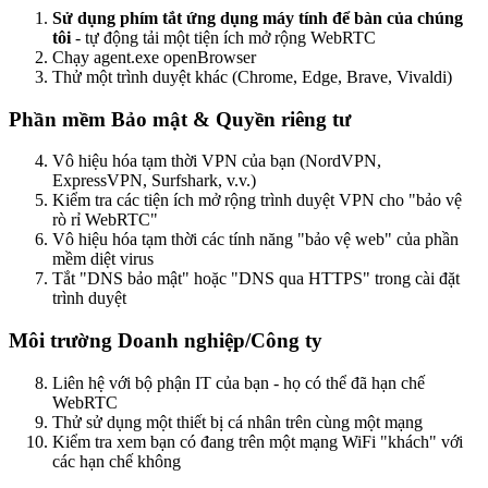
Sử dụng phím tắt ứng dụng máy tính để bàn của chúng
tôi
- tự động tải một tiện ích mở rộng WebRTC
Chạy agent.exe openBrowser
Thử một trình duyệt khác (Chrome, Edge, Brave, Vivaldi)
Phần mềm Bảo mật & Quyền riêng tư
Vô hiệu hóa tạm thời VPN của bạn (NordVPN,
ExpressVPN, Surfshark, v.v.)
Kiểm tra các tiện ích mở rộng trình duyệt VPN cho "bảo vệ
rò rỉ WebRTC"
Vô hiệu hóa tạm thời các tính năng "bảo vệ web" của phần
mềm diệt virus
Tắt "DNS bảo mật" hoặc "DNS qua HTTPS" trong cài đặt
trình duyệt
Môi trường Doanh nghiệp/Công ty
Liên hệ với bộ phận IT của bạn - họ có thể đã hạn chế
WebRTC
Thử sử dụng một thiết bị cá nhân trên cùng một mạng
Kiểm tra xem bạn có đang trên một mạng WiFi "khách" với
các hạn chế không