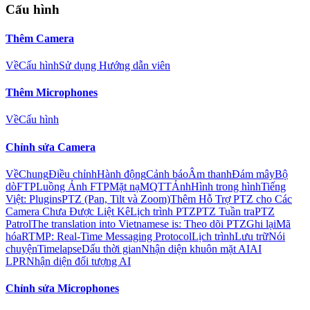
Cấu hình
Thêm Camera
Về
Cấu hình
Sử dụng Hướng dẫn viên
Thêm Microphones
Về
Cấu hình
Chỉnh sửa Camera
Về
Chung
Điều chỉnh
Hành động
Cảnh báo
Âm thanh
Đám mây
Bộ
dò
FTP
Luồng Ảnh FTP
Mặt nạ
MQTT
Ảnh
Hình trong hình
Tiếng
Việt: Plugins
PTZ (Pan, Tilt và Zoom)
Thêm Hỗ Trợ PTZ cho Các
Camera Chưa Được Liệt Kê
Lịch trình PTZ
PTZ Tuần tra
PTZ
Patrol
The translation into Vietnamese is: Theo dõi PTZ
Ghi lại
Mã
hóa
RTMP: Real-Time Messaging Protocol
Lịch trình
Lưu trữ
Nói
chuyện
Timelapse
Dấu thời gian
Nhận diện khuôn mặt AI
AI
LPR
Nhận diện đối tượng AI
Chỉnh sửa Microphones