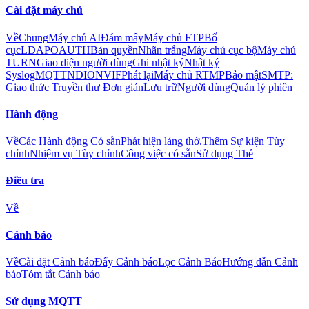
Cài đặt máy chủ
Về
Chung
Máy chủ AI
Đám mây
Máy chủ FTP
Bố
cục
LDAP
OAUTH
Bản quyền
Nhãn trắng
Máy chủ cục bộ
Máy chủ
TURN
Giao diện người dùng
Ghi nhật ký
Nhật ký
Syslog
MQTT
NDI
ONVIF
Phát lại
Máy chủ RTMP
Bảo mật
SMTP:
Giao thức Truyền thư Đơn giản
Lưu trữ
Người dùng
Quản lý phiên
Hành động
Về
Các Hành động Có sẵn
Phát hiện lảng thờ.
Thêm Sự kiện Tùy
chỉnh
Nhiệm vụ Tùy chỉnh
Công việc có sẵn
Sử dụng Thẻ
Điều tra
Về
Cảnh báo
Về
Cài đặt Cảnh báo
Đẩy Cảnh báo
Lọc Cảnh Báo
Hướng dẫn Cảnh
báo
Tóm tắt Cảnh báo
Sử dụng MQTT