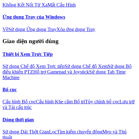
Không Kết Nối Từ Xa
Mất Cấu Hình
Ứng dụng Tray của Windows
Về
Sử dụng Ứng dụng Tray
Xóa ứng dụng Tray
Giao diện người dùng
Thiết bị Xem Trực Tiếp
Sử dụng Chế độ Xem Trực tiếp
Sử dụng Chế độ Xem
Sử dụng Bộ
điều khiển PTZ
Hỗ trợ Gamepad và Joystick
Sử dụng Tab Time
Machine
Bố cục
Cấu hình Bố cục
Cấu hình Khe cắm Bố trí
Tùy chỉnh bố cục
Lưu trữ
và Tải cấu trúc
Dòng thời gian
Sử dụng Dải Thời Gian
Lọc
Tìm kiếm chuyển động
Mẹo và Thủ
thuật