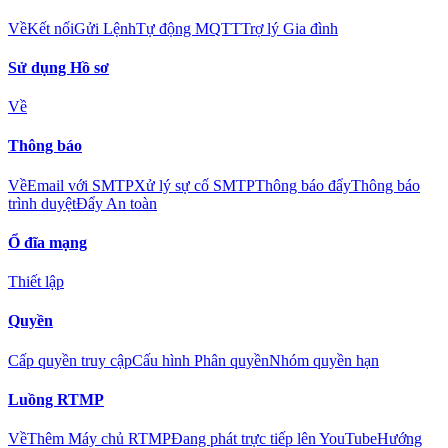
Về
Kết nối
Gửi Lệnh
Tự động MQTT
Trợ lý Gia đình
Sử dụng Hồ sơ
Về
Thông báo
Về
Email với SMTP
Xử lý sự cố SMTP
Thông báo đẩy
Thông báo
trình duyệt
Đẩy An toàn
Ổ đĩa mạng
Thiết lập
Quyền
Cấp quyền truy cập
Cấu hình Phân quyền
Nhóm quyền hạn
Luồng RTMP
Về
Thêm Máy chủ RTMP
Đang phát trực tiếp lên YouTube
Hướng