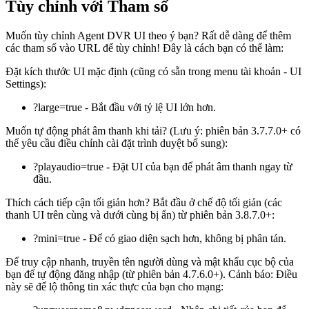
Tùy chỉnh với Tham số
Muốn tùy chỉnh Agent DVR UI theo ý bạn? Rất dễ dàng để thêm
các tham số vào URL để tùy chỉnh! Đây là cách bạn có thể làm:
Đặt kích thước UI mặc định (cũng có sẵn trong menu tài khoản - UI
Settings):
?large=true - Bắt đầu với tỷ lệ UI lớn hơn.
Muốn tự động phát âm thanh khi tải? (Lưu ý: phiên bản 3.7.7.0+ có
thể yêu cầu điều chỉnh cài đặt trình duyệt bổ sung):
?playaudio=true - Đặt UI của bạn để phát âm thanh ngay từ
đầu.
Thích cách tiếp cận tối giản hơn? Bắt đầu ở chế độ tối giản (các
thanh UI trên cùng và dưới cùng bị ẩn) từ phiên bản 3.8.7.0+:
?mini=true - Để có giao diện sạch hơn, không bị phân tán.
Để truy cập nhanh, truyền tên người dùng và mật khẩu cục bộ của
bạn để tự động đăng nhập (từ phiên bản 4.7.6.0+). Cảnh báo: Điều
này sẽ để lộ thông tin xác thực của bạn cho mạng: