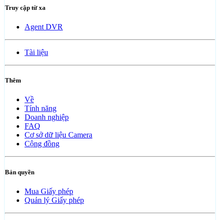
Truy cập từ xa
Agent DVR
Tài liệu
Thêm
Về
Tính năng
Doanh nghiệp
FAQ
Cơ sở dữ liệu Camera
Cộng đồng
Bản quyền
Mua Giấy phép
Quản lý Giấy phép