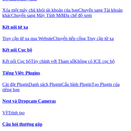
Xóa một máy chủ khỏi tài khoản của bạn
Chuyển sang Tài khoản
khác
Chuyển sang Máy Tính Mới
Đa chế độ xem
Kết nối từ xa
Truy cập từ xa qua Website
Chuyển tiếp cổng Truy cập từ xa
Kết nối Cục bộ
Kết nối Cục bộ
Tùy chỉnh với Tham số
Không có ICE cục bộ
Tiếng Việt: Plugins
Cài đặt Plugin
Danh sách Plugin
Cấu hình Plugin
Tạo Plugin của
riêng bạn
Nest và Dropcam Cameras
Về
Trình tạo
Câu hỏi thường gặp