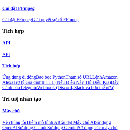
Cài đặt FFmpeg
Cài đặt FFmpeg
Giải quyết sự cố FFmpeg
Tích hợp
API
API
Tích hợp
Ứng dụng di động
Bao bọc Python
Tham số URL
Lệnh
Amazon
Alexa
Trợ lý Gia đình
IFTTT (Nếu Điều Này Thì Điều Kia)
Đẩy
Cảnh báo
Telegram
Webhook (Discord, Slack và hơn thế nữa)
Trí tuệ nhân tạo
Máy chủ
Về chúng tôi
Thêm mô hình AI
Cài đặt Máy chủ AI
Sử dụng
OpenAI
Sử dụng Claude
Sử dụng Gemini
Sử dụng các máy chủ