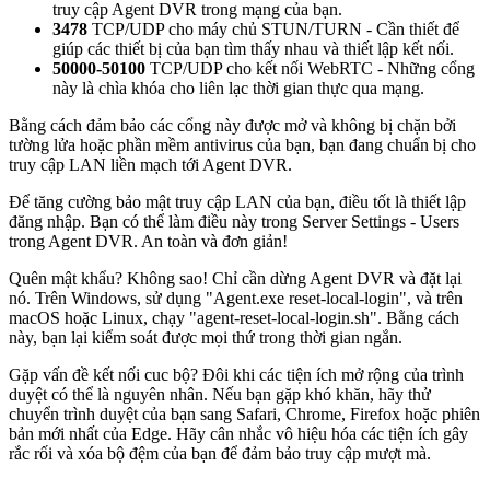
truy cập Agent DVR trong mạng của bạn.
3478
TCP/UDP cho máy chủ STUN/TURN - Cần thiết để
giúp các thiết bị của bạn tìm thấy nhau và thiết lập kết nối.
50000-50100
TCP/UDP cho kết nối WebRTC - Những cổng
này là chìa khóa cho liên lạc thời gian thực qua mạng.
Bằng cách đảm bảo các cổng này được mở và không bị chặn bởi
tường lửa hoặc phần mềm antivirus của bạn, bạn đang chuẩn bị cho
truy cập LAN liền mạch tới Agent DVR.
Để tăng cường bảo mật truy cập LAN của bạn, điều tốt là thiết lập
đăng nhập. Bạn có thể làm điều này trong Server Settings - Users
trong Agent DVR. An toàn và đơn giản!
Quên mật khẩu? Không sao! Chỉ cần dừng Agent DVR và đặt lại
nó. Trên Windows, sử dụng "Agent.exe reset-local-login", và trên
macOS hoặc Linux, chạy "agent-reset-local-login.sh". Bằng cách
này, bạn lại kiểm soát được mọi thứ trong thời gian ngắn.
Gặp vấn đề kết nối cuc bộ? Đôi khi các tiện ích mở rộng của trình
duyệt có thể là nguyên nhân. Nếu bạn gặp khó khăn, hãy thử
chuyển trình duyệt của bạn sang Safari, Chrome, Firefox hoặc phiên
bản mới nhất của Edge. Hãy cân nhắc vô hiệu hóa các tiện ích gây
rắc rối và xóa bộ đệm của bạn để đảm bảo truy cập mượt mà.