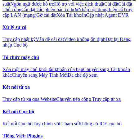
suất
Ngôn ngữ được hỗ trợ
Hỗ trợ với việc dịch thuật
Cài đặt
Cài đặt
Thủ công
Cài đặt các phiên bản cũ hơn
Nhập nội dung hiện có
Truy
cập LAN (mạng)
Gỡ cài đặt
Xóa Tài khoản
Cập nhật Agent DVR
Xử lý sự cố
Truy cập nhật ký
Vấn đề cài đặt
Video không ổn định
Đặt lại Đăng
nhập Cục bộ
Tổ chức máy chủ
Xóa một máy chủ khỏi tài khoản của bạn
Chuyển sang Tài khoản
khác
Chuyển sang Máy Tính Mới
Đa chế độ xem
Kết nối từ xa
Truy cập từ xa qua Website
Chuyển tiếp cổng Truy cập từ xa
Kết nối Cục bộ
Kết nối Cục bộ
Tùy chỉnh với Tham số
Không có ICE cục bộ
Tiếng Việt: Plugins