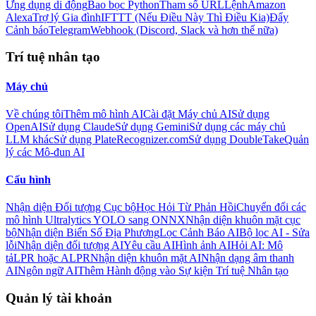
Ứng dụng di động
Bao bọc Python
Tham số URL
Lệnh
Amazon
Alexa
Trợ lý Gia đình
IFTTT (Nếu Điều Này Thì Điều Kia)
Đẩy
Cảnh báo
Telegram
Webhook (Discord, Slack và hơn thế nữa)
Trí tuệ nhân tạo
Máy chủ
Về chúng tôi
Thêm mô hình AI
Cài đặt Máy chủ AI
Sử dụng
OpenAI
Sử dụng Claude
Sử dụng Gemini
Sử dụng các máy chủ
LLM khác
Sử dụng PlateRecognizer.com
Sử dụng DoubleTake
Quản
lý các Mô-đun AI
Cấu hình
Nhận diện Đối tượng Cục bộ
Học Hỏi Từ Phản Hồi
Chuyển đổi các
mô hình Ultralytics YOLO sang ONNX
Nhận diện khuôn mặt cục
bộ
Nhận diện Biển Số Địa Phương
Lọc Cảnh Báo AI
Bộ lọc AI - Sửa
lỗi
Nhận diện đối tượng AI
Yêu cầu AI
Hình ảnh AI
Hỏi AI: Mô
tả
LPR hoặc ALPR
Nhận diện khuôn mặt AI
Nhận dạng âm thanh
AI
Ngôn ngữ AI
Thêm Hành động vào Sự kiện Trí tuệ Nhân tạo
Quản lý tài khoản