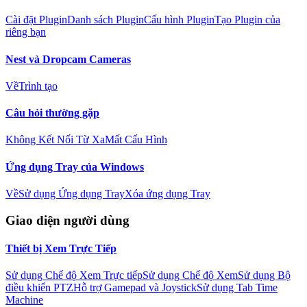
Cài đặt Plugin
Danh sách Plugin
Cấu hình Plugin
Tạo Plugin của
riêng bạn
Nest và Dropcam Cameras
Về
Trình tạo
Câu hỏi thường gặp
Không Kết Nối Từ Xa
Mất Cấu Hình
Ứng dụng Tray của Windows
Về
Sử dụng Ứng dụng Tray
Xóa ứng dụng Tray
Giao diện người dùng
Thiết bị Xem Trực Tiếp
Sử dụng Chế độ Xem Trực tiếp
Sử dụng Chế độ Xem
Sử dụng Bộ
điều khiển PTZ
Hỗ trợ Gamepad và Joystick
Sử dụng Tab Time
Machine