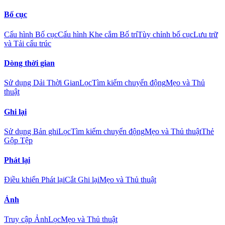
Bố cục
Cấu hình Bố cục
Cấu hình Khe cắm Bố trí
Tùy chỉnh bố cục
Lưu trữ
và Tải cấu trúc
Dòng thời gian
Sử dụng Dải Thời Gian
Lọc
Tìm kiếm chuyển động
Mẹo và Thủ
thuật
Ghi lại
Sử dụng Bản ghi
Lọc
Tìm kiếm chuyển động
Mẹo và Thủ thuật
Thẻ
Gộp Tệp
Phát lại
Điều khiển Phát lại
Cắt Ghi lại
Mẹo và Thủ thuật
Ảnh
Truy cập Ảnh
Lọc
Mẹo và Thủ thuật