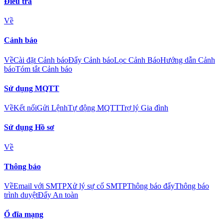
Điều tra
Về
Cảnh báo
Về
Cài đặt Cảnh báo
Đẩy Cảnh báo
Lọc Cảnh Báo
Hướng dẫn Cảnh
báo
Tóm tắt Cảnh báo
Sử dụng MQTT
Về
Kết nối
Gửi Lệnh
Tự động MQTT
Trợ lý Gia đình
Sử dụng Hồ sơ
Về
Thông báo
Về
Email với SMTP
Xử lý sự cố SMTP
Thông báo đẩy
Thông báo
trình duyệt
Đẩy An toàn
Ổ đĩa mạng