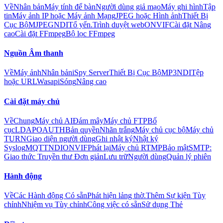
Về
Nhân bản
Máy tính để bàn
Người dùng giả mạo
Máy ghi hình
Tập
tin
Máy ảnh IP hoặc Máy ảnh Mạng
JPEG hoặc Hình ảnh
Thiết Bị
Cục Bộ
MJPEG
NDI
Tổ yến.
Trình duyệt web
ONVIF
Cài đặt Nâng
cao
Cài đặt FFmpeg
Bộ lọc FFmpeg
Nguồn Âm thanh
Về
Máy ảnh
Nhân bản
iSpy Server
Thiết Bị Cục Bộ
MP3
NDI
Tệp
hoặc URL
Wasapi
Sóng
Nâng cao
Cài đặt máy chủ
Về
Chung
Máy chủ AI
Đám mây
Máy chủ FTP
Bố
cục
LDAP
OAUTH
Bản quyền
Nhãn trắng
Máy chủ cục bộ
Máy chủ
TURN
Giao diện người dùng
Ghi nhật ký
Nhật ký
Syslog
MQTT
NDI
ONVIF
Phát lại
Máy chủ RTMP
Bảo mật
SMTP:
Giao thức Truyền thư Đơn giản
Lưu trữ
Người dùng
Quản lý phiên
Hành động
Về
Các Hành động Có sẵn
Phát hiện lảng thờ.
Thêm Sự kiện Tùy
chỉnh
Nhiệm vụ Tùy chỉnh
Công việc có sẵn
Sử dụng Thẻ