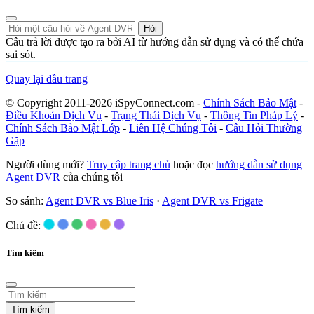
Hỏi
Câu trả lời được tạo ra bởi AI từ hướng dẫn sử dụng và có thể chứa
sai sót.
Quay lại đầu trang
© Copyright 2011-2026 iSpyConnect.com -
Chính Sách Bảo Mật
-
Điều Khoản Dịch Vụ
-
Trạng Thái Dịch Vụ
-
Thông Tin Pháp Lý
-
Chính Sách Bảo Mật Lớp
-
Liên Hệ Chúng Tôi
-
Câu Hỏi Thường
Gặp
Người dùng mới?
Truy cập trang chủ
hoặc đọc
hướng dẫn sử dụng
Agent DVR
của chúng tôi
So sánh:
Agent DVR vs Blue Iris
·
Agent DVR vs Frigate
Chủ đề:
Tìm kiếm
Tìm kiếm