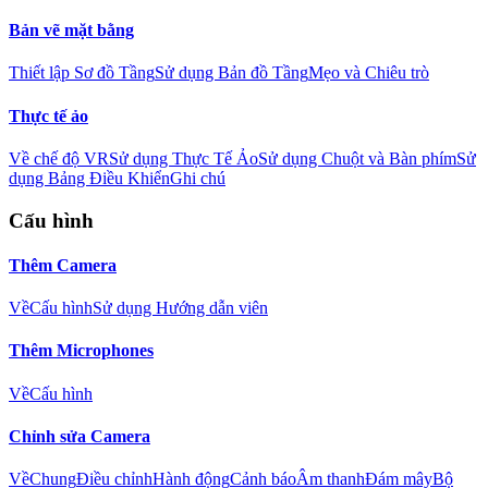
Bản vẽ mặt bằng
Thiết lập Sơ đồ Tầng
Sử dụng Bản đồ Tầng
Mẹo và Chiêu trò
Thực tế ảo
Về chế độ VR
Sử dụng Thực Tế Ảo
Sử dụng Chuột và Bàn phím
Sử
dụng Bảng Điều Khiển
Ghi chú
Cấu hình
Thêm Camera
Về
Cấu hình
Sử dụng Hướng dẫn viên
Thêm Microphones
Về
Cấu hình
Chỉnh sửa Camera
Về
Chung
Điều chỉnh
Hành động
Cảnh báo
Âm thanh
Đám mây
Bộ