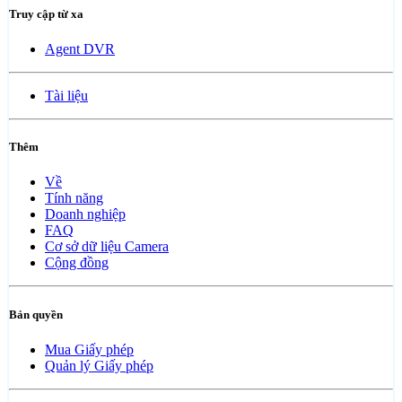
Truy cập từ xa
Agent DVR
Tài liệu
Thêm
Về
Tính năng
Doanh nghiệp
FAQ
Cơ sở dữ liệu Camera
Cộng đồng
Bản quyền
Mua Giấy phép
Quản lý Giấy phép