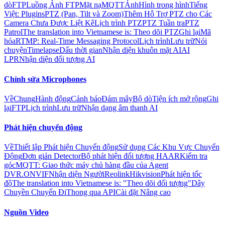
dò
FTP
Luồng Ảnh FTP
Mặt nạ
MQTT
Ảnh
Hình trong hình
Tiếng
Việt: Plugins
PTZ (Pan, Tilt và Zoom)
Thêm Hỗ Trợ PTZ cho Các
Camera Chưa Được Liệt Kê
Lịch trình PTZ
PTZ Tuần tra
PTZ
Patrol
The translation into Vietnamese is: Theo dõi PTZ
Ghi lại
Mã
hóa
RTMP: Real-Time Messaging Protocol
Lịch trình
Lưu trữ
Nói
chuyện
Timelapse
Dấu thời gian
Nhận diện khuôn mặt AI
AI
LPR
Nhận diện đối tượng AI
Chỉnh sửa Microphones
Về
Chung
Hành động
Cảnh báo
Đám mây
Bộ dò
Tiện ích mở rộng
Ghi
lại
FTP
Lịch trình
Lưu trữ
Nhận dạng âm thanh AI
Phát hiện chuyển động
Về
Thiết lập Phát hiện Chuyển động
Sử dụng Các Khu Vực Chuyển
Động
Đơn giản Detector
Bộ phát hiện đối tượng HAAR
Kiểm tra
góc
MQTT: Giao thức máy chủ hàng đầu của Agent
DVR.
ONVIF
Nhận diện Người
Reolink
Hikvision
Phát hiện tốc
độ
The translation into Vietnamese is: "Theo dõi đối tượng"
Dây
Chuyền Chuyến Đi
Thong qua API
Cài đặt Nâng cao
Nguồn Video