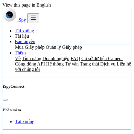
View this page in English
iSpy
Tải xuống
Tài liệu
Bản quyền
Mua Giấy phép
Quản lý Giấy phép
Thêm
Về
Tính năng
Doanh nghiệp
FAQ
Cơ sở dữ liệu Camera
Cộng đồng
API
Hệ thống Tư vấn
Trạng thái Dịch vụ
Liên hệ
với chúng tôi
iSpyConnect
Phần mềm
Tải xuống