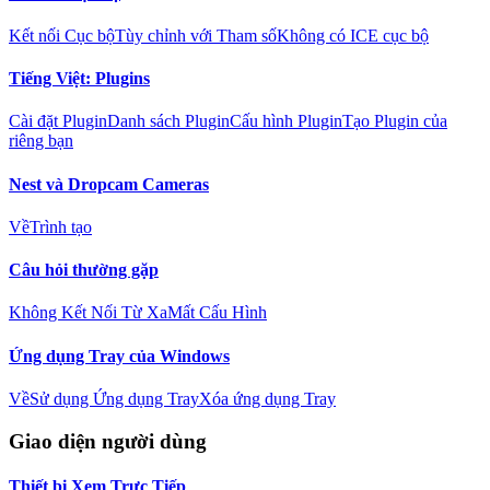
Kết nối Cục bộ
Tùy chỉnh với Tham số
Không có ICE cục bộ
Tiếng Việt: Plugins
Cài đặt Plugin
Danh sách Plugin
Cấu hình Plugin
Tạo Plugin của
riêng bạn
Nest và Dropcam Cameras
Về
Trình tạo
Câu hỏi thường gặp
Không Kết Nối Từ Xa
Mất Cấu Hình
Ứng dụng Tray của Windows
Về
Sử dụng Ứng dụng Tray
Xóa ứng dụng Tray
Giao diện người dùng
Thiết bị Xem Trực Tiếp