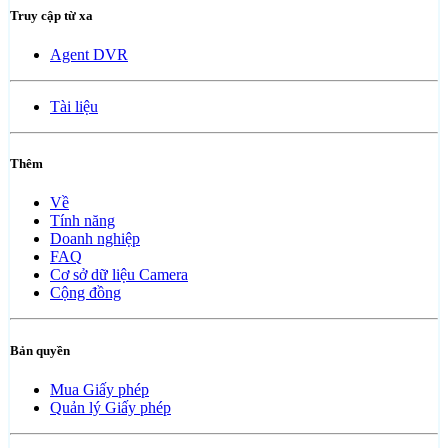
Truy cập từ xa
Agent DVR
Tài liệu
Thêm
Về
Tính năng
Doanh nghiệp
FAQ
Cơ sở dữ liệu Camera
Cộng đồng
Bản quyền
Mua Giấy phép
Quản lý Giấy phép