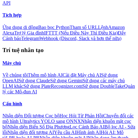
API
Tích hợp
Ứng dụng di động
Bao bọc Python
Tham số URL
Lệnh
Amazon
Alexa
Trợ lý Gia đình
IFTTT (Nếu Điều Này Thì Điều Kia)
Đẩy
Cảnh báo
Telegram
Webhook (Discord, Slack và hơn thế nữa)
Trí tuệ nhân tạo
Máy chủ
Về chúng tôi
Thêm mô hình AI
Cài đặt Máy chủ AI
Sử dụng
OpenAI
Sử dụng Claude
Sử dụng Gemini
Sử dụng các máy chủ
LLM khác
Sử dụng PlateRecognizer.com
Sử dụng DoubleTake
Quản
lý các Mô-đun AI
Cấu hình
Nhận diện Đối tượng Cục bộ
Học Hỏi Từ Phản Hồi
Chuyển đổi các
mô hình Ultralytics YOLO sang ONNX
Nhận diện khuôn mặt cục
bộ
Nhận diện Biển Số Địa Phương
Lọc Cảnh Báo AI
Bộ lọc AI - Sửa
lỗi
Nhận diện đối tượng AI
Yêu cầu AI
Hình ảnh AI
Hỏi AI: Mô
tả
LPR hoặc ALPR
Nhận diện khuôn mặt AI
Nhận dạng âm thanh