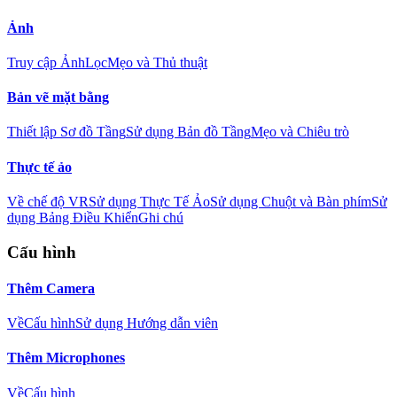
Ảnh
Truy cập Ảnh
Lọc
Mẹo và Thủ thuật
Bản vẽ mặt bằng
Thiết lập Sơ đồ Tầng
Sử dụng Bản đồ Tầng
Mẹo và Chiêu trò
Thực tế ảo
Về chế độ VR
Sử dụng Thực Tế Ảo
Sử dụng Chuột và Bàn phím
Sử
dụng Bảng Điều Khiển
Ghi chú
Cấu hình
Thêm Camera
Về
Cấu hình
Sử dụng Hướng dẫn viên
Thêm Microphones
Về
Cấu hình