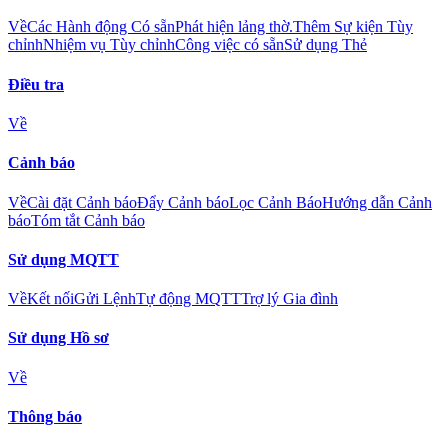
Về
Các Hành động Có sẵn
Phát hiện lảng thờ.
Thêm Sự kiện Tùy
chỉnh
Nhiệm vụ Tùy chỉnh
Công việc có sẵn
Sử dụng Thẻ
Điều tra
Về
Cảnh báo
Về
Cài đặt Cảnh báo
Đẩy Cảnh báo
Lọc Cảnh Báo
Hướng dẫn Cảnh
báo
Tóm tắt Cảnh báo
Sử dụng MQTT
Về
Kết nối
Gửi Lệnh
Tự động MQTT
Trợ lý Gia đình
Sử dụng Hồ sơ
Về
Thông báo