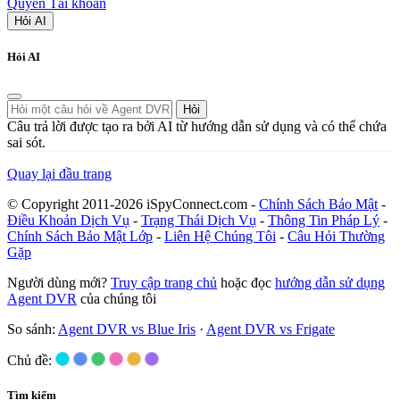
Quyền Tài khoản
Hỏi AI
Hỏi AI
Hỏi
Câu trả lời được tạo ra bởi AI từ hướng dẫn sử dụng và có thể chứa
sai sót.
Quay lại đầu trang
© Copyright 2011-2026 iSpyConnect.com -
Chính Sách Bảo Mật
-
Điều Khoản Dịch Vụ
-
Trạng Thái Dịch Vụ
-
Thông Tin Pháp Lý
-
Chính Sách Bảo Mật Lớp
-
Liên Hệ Chúng Tôi
-
Câu Hỏi Thường
Gặp
Người dùng mới?
Truy cập trang chủ
hoặc đọc
hướng dẫn sử dụng
Agent DVR
của chúng tôi
So sánh:
Agent DVR vs Blue Iris
·
Agent DVR vs Frigate
Chủ đề:
Tìm kiếm