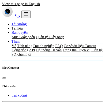
View this page in English
iSpy
Tải xuống
Tài liệu
Bản quyền
Mua Giấy phép
Quản lý Giấy phép
Thêm
Về
Tính năng
Doanh nghiệp
FAQ
Cơ sở dữ liệu Camera
Cộng đồng
API
Hệ thống Tư vấn
Trạng thái Dịch vụ
Liên hệ
với chúng tôi
iSpyConnect
Phần mềm
Tải xuống