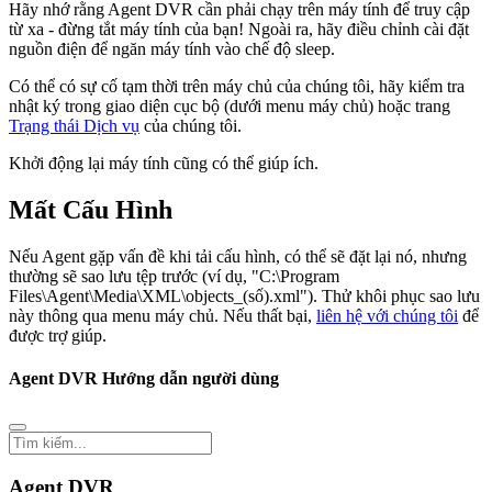
Hãy nhớ rằng Agent DVR cần phải chạy trên máy tính để truy cập
từ xa - đừng tắt máy tính của bạn! Ngoài ra, hãy điều chỉnh cài đặt
nguồn điện để ngăn máy tính vào chế độ sleep.
Có thể có sự cố tạm thời trên máy chủ của chúng tôi, hãy kiểm tra
nhật ký trong giao diện cục bộ (dưới menu máy chủ) hoặc trang
Trạng thái Dịch vụ
của chúng tôi.
Khởi động lại máy tính cũng có thể giúp ích.
Mất Cấu Hình
Nếu Agent gặp vấn đề khi tải cấu hình, có thể sẽ đặt lại nó, nhưng
thường sẽ sao lưu tệp trước (ví dụ, "C:\Program
Files\Agent\Media\XML\objects_(số).xml"). Thử khôi phục sao lưu
này thông qua menu máy chủ. Nếu thất bại,
liên hệ với chúng tôi
để
được trợ giúp.
Agent DVR Hướng dẫn người dùng
Agent DVR