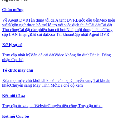
Chào mừng
Về Agent DVR
Tận dụng tối đa Agent DVR
Bước đầu tiên
Mẹo hiệu
suất
Ngôn ngữ được hỗ trợ
Hỗ trợ với việc dịch thuật
Cài đặt
Cài đặt
Thủ công
Cài đặt các phiên bản cũ hơn
Nhập nội dung hiện có
Truy
cập LAN (mạng)
Gỡ cài đặt
Xóa Tài khoản
Cập nhật Agent DVR
Xử lý sự cố
Truy cập nhật ký
Vấn đề cài đặt
Video không ổn định
Đặt lại Đăng
nhập Cục bộ
Tổ chức máy chủ
Xóa một máy chủ khỏi tài khoản của bạn
Chuyển sang Tài khoản
khác
Chuyển sang Máy Tính Mới
Đa chế độ xem
Kết nối từ xa
Truy cập từ xa qua Website
Chuyển tiếp cổng Truy cập từ xa
Kết nối Cục bộ