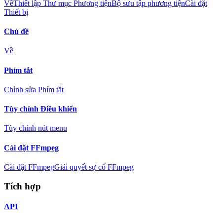
Về
Thiết lập Thư mục Phương tiện
Bộ sưu tập phương tiện
Cài đặt
Thiết bị
Chủ đề
Về
Phím tắt
Chỉnh sửa Phím tắt
Tùy chỉnh Điều khiển
Tùy chỉnh nút menu
Cài đặt FFmpeg
Cài đặt FFmpeg
Giải quyết sự cố FFmpeg
Tích hợp
API