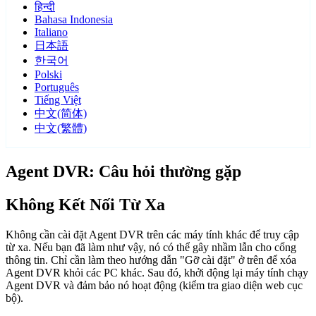
हिन्दी
Bahasa Indonesia
Italiano
日本語
한국어
Polski
Português
Tiếng Việt
中文(简体)
中文(繁體)
Agent DVR: Câu hỏi thường gặp
Không Kết Nối Từ Xa
Không cần cài đặt Agent DVR trên các máy tính khác để truy cập
từ xa. Nếu bạn đã làm như vậy, nó có thể gây nhầm lẫn cho cổng
thông tin. Chỉ cần làm theo hướng dẫn "Gỡ cài đặt" ở trên để xóa
Agent DVR khỏi các PC khác. Sau đó, khởi động lại máy tính chạy
Agent DVR và đảm bảo nó hoạt động (kiểm tra giao diện web cục
bộ).