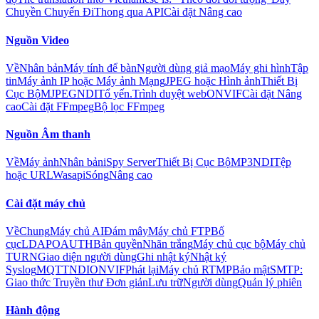
Chuyền Chuyến Đi
Thong qua API
Cài đặt Nâng cao
Nguồn Video
Về
Nhân bản
Máy tính để bàn
Người dùng giả mạo
Máy ghi hình
Tập
tin
Máy ảnh IP hoặc Máy ảnh Mạng
JPEG hoặc Hình ảnh
Thiết Bị
Cục Bộ
MJPEG
NDI
Tổ yến.
Trình duyệt web
ONVIF
Cài đặt Nâng
cao
Cài đặt FFmpeg
Bộ lọc FFmpeg
Nguồn Âm thanh
Về
Máy ảnh
Nhân bản
iSpy Server
Thiết Bị Cục Bộ
MP3
NDI
Tệp
hoặc URL
Wasapi
Sóng
Nâng cao
Cài đặt máy chủ
Về
Chung
Máy chủ AI
Đám mây
Máy chủ FTP
Bố
cục
LDAP
OAUTH
Bản quyền
Nhãn trắng
Máy chủ cục bộ
Máy chủ
TURN
Giao diện người dùng
Ghi nhật ký
Nhật ký
Syslog
MQTT
NDI
ONVIF
Phát lại
Máy chủ RTMP
Bảo mật
SMTP:
Giao thức Truyền thư Đơn giản
Lưu trữ
Người dùng
Quản lý phiên
Hành động