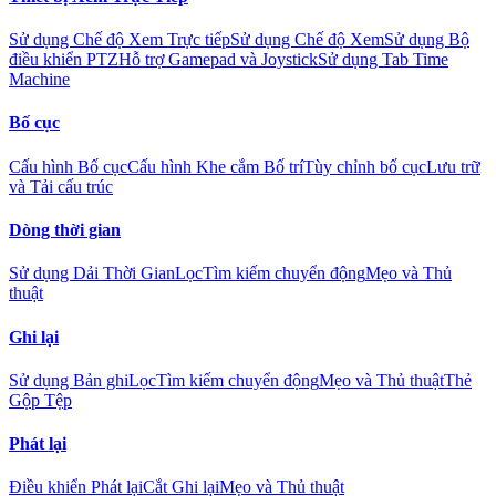
Sử dụng Chế độ Xem Trực tiếp
Sử dụng Chế độ Xem
Sử dụng Bộ
điều khiển PTZ
Hỗ trợ Gamepad và Joystick
Sử dụng Tab Time
Machine
Bố cục
Cấu hình Bố cục
Cấu hình Khe cắm Bố trí
Tùy chỉnh bố cục
Lưu trữ
và Tải cấu trúc
Dòng thời gian
Sử dụng Dải Thời Gian
Lọc
Tìm kiếm chuyển động
Mẹo và Thủ
thuật
Ghi lại
Sử dụng Bản ghi
Lọc
Tìm kiếm chuyển động
Mẹo và Thủ thuật
Thẻ
Gộp Tệp
Phát lại
Điều khiển Phát lại
Cắt Ghi lại
Mẹo và Thủ thuật