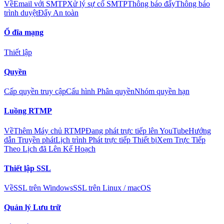
Về
Email với SMTP
Xử lý sự cố SMTP
Thông báo đẩy
Thông báo
trình duyệt
Đẩy An toàn
Ổ đĩa mạng
Thiết lập
Quyền
Cấp quyền truy cập
Cấu hình Phân quyền
Nhóm quyền hạn
Luồng RTMP
Về
Thêm Máy chủ RTMP
Đang phát trực tiếp lên YouTube
Hướng
dẫn Truyền phát
Lịch trình Phát trực tiếp Thiết bị
Xem Trực Tiếp
Theo Lịch đã Lên Kế Hoạch
Thiết lập SSL
Về
SSL trên Windows
SSL trên Linux / macOS
Quản lý Lưu trữ