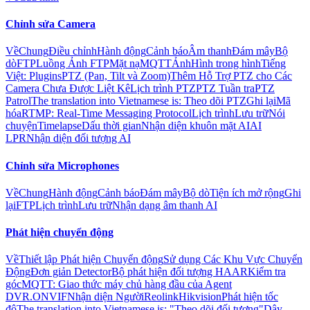
Chỉnh sửa Camera
Về
Chung
Điều chỉnh
Hành động
Cảnh báo
Âm thanh
Đám mây
Bộ
dò
FTP
Luồng Ảnh FTP
Mặt nạ
MQTT
Ảnh
Hình trong hình
Tiếng
Việt: Plugins
PTZ (Pan, Tilt và Zoom)
Thêm Hỗ Trợ PTZ cho Các
Camera Chưa Được Liệt Kê
Lịch trình PTZ
PTZ Tuần tra
PTZ
Patrol
The translation into Vietnamese is: Theo dõi PTZ
Ghi lại
Mã
hóa
RTMP: Real-Time Messaging Protocol
Lịch trình
Lưu trữ
Nói
chuyện
Timelapse
Dấu thời gian
Nhận diện khuôn mặt AI
AI
LPR
Nhận diện đối tượng AI
Chỉnh sửa Microphones
Về
Chung
Hành động
Cảnh báo
Đám mây
Bộ dò
Tiện ích mở rộng
Ghi
lại
FTP
Lịch trình
Lưu trữ
Nhận dạng âm thanh AI
Phát hiện chuyển động
Về
Thiết lập Phát hiện Chuyển động
Sử dụng Các Khu Vực Chuyển
Động
Đơn giản Detector
Bộ phát hiện đối tượng HAAR
Kiểm tra
góc
MQTT: Giao thức máy chủ hàng đầu của Agent
DVR.
ONVIF
Nhận diện Người
Reolink
Hikvision
Phát hiện tốc
độ
The translation into Vietnamese is: "Theo dõi đối tượng"
Dây