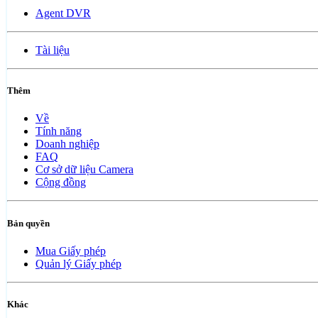
Agent DVR
Tài liệu
Thêm
Về
Tính năng
Doanh nghiệp
FAQ
Cơ sở dữ liệu Camera
Cộng đồng
Bản quyền
Mua Giấy phép
Quản lý Giấy phép
Khác