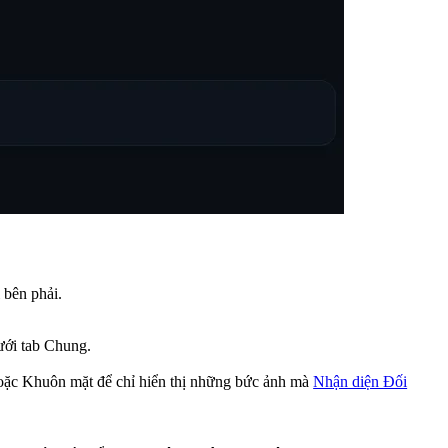
 bên phải.
ưới tab Chung.
oặc Khuôn mặt để chỉ hiển thị những bức ảnh mà
Nhận diện Đối