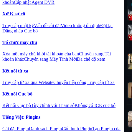
khoản
Cập nhật Agent DVR
Xử lý sự cố
Truy cập nhật ký
Vấn đề cài đặt
Video không ổn định
Đặt lại
Đăng nhập Cục bộ
Tổ chức máy chủ
Xóa một máy chủ khỏi tài khoản của bạn
Chuyển sang Tài
khoản khác
Chuyển sang Máy Tính Mới
Đa chế độ xem
Kết nối từ xa
Truy cập từ xa qua Website
Chuyển tiếp cổng Truy cập từ xa
Kết nối Cục bộ
Kết nối Cục bộ
Tùy chỉnh với Tham số
Không có ICE cục bộ
Tiếng Việt: Plugins
Cài đặt Plugin
Danh sách Plugin
Cấu hình Plugin
Tạo Plugin của