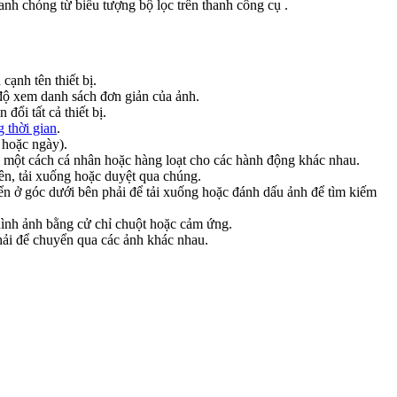
hanh chóng từ biểu tượng bộ lọc trên thanh công cụ
.
 cạnh tên thiết bị.
độ xem danh sách đơn giản của ảnh.
đổi tất cả thiết bị.
 thời gian
.
ị hoặc ngày).
 một cách cá nhân hoặc hàng loạt cho các hành động khác nhau.
lên, tải xuống hoặc duyệt qua chúng.
n ở góc dưới bên phải để tải xuống hoặc đánh dấu ảnh để tìm kiếm
ình ảnh bằng cử chỉ chuột hoặc cảm ứng.
 phải để chuyển qua các ảnh khác nhau.