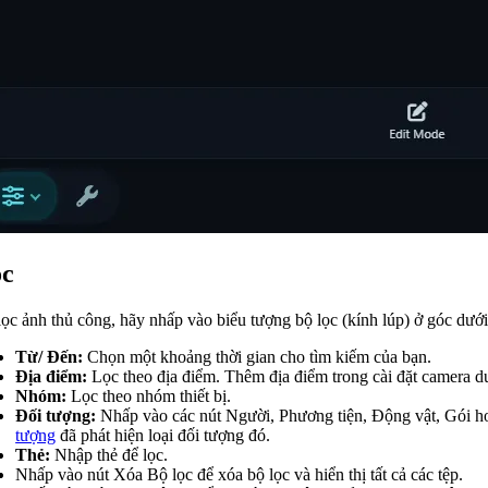
ọc
ọc ảnh thủ công, hãy nhấp vào biểu tượng bộ lọc (kính lúp) ở góc dưới
Từ/ Đến:
Chọn một khoảng thời gian cho tìm kiếm của bạn.
Địa điểm:
Lọc theo địa điểm. Thêm địa điểm trong cài đặt camera d
Nhóm:
Lọc theo nhóm thiết bị.
Đối tượng:
Nhấp vào các nút Người, Phương tiện, Động vật, Gói h
tượng
đã phát hiện loại đối tượng đó.
Thẻ:
Nhập thẻ để lọc.
Nhấp vào nút Xóa Bộ lọc
để xóa bộ lọc và hiển thị tất cả các tệp.