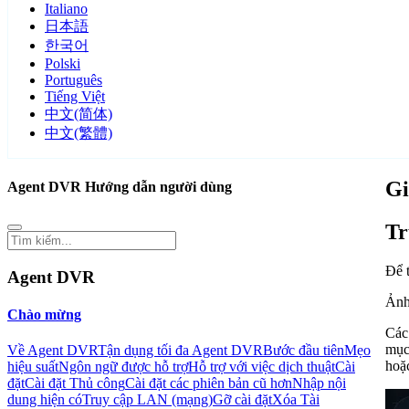
Italiano
日本語
한국어
Polski
Português
Tiếng Việt
中文(简体)
中文(繁體)
Gi
Agent DVR Hướng dẫn người dùng
Tr
Để 
Agent DVR
Ảnh 
Chào mừng
Các
mục
Về Agent DVR
Tận dụng tối đa Agent DVR
Bước đầu tiên
Mẹo
hoặ
hiệu suất
Ngôn ngữ được hỗ trợ
Hỗ trợ với việc dịch thuật
Cài
đặt
Cài đặt Thủ công
Cài đặt các phiên bản cũ hơn
Nhập nội
dung hiện có
Truy cập LAN (mạng)
Gỡ cài đặt
Xóa Tài