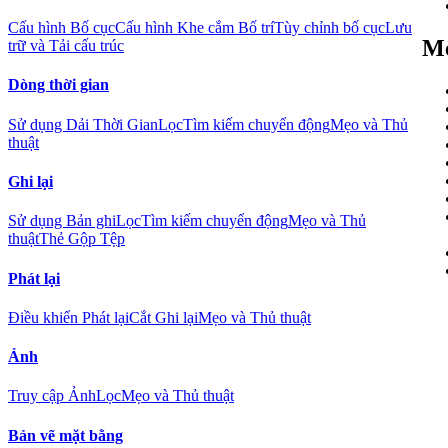
Cấu hình Bố cục
Cấu hình Khe cắm Bố trí
Tùy chỉnh bố cục
Lưu
Mẹ
trữ và Tải cấu trúc
Dòng thời gian
Sử dụng Dải Thời Gian
Lọc
Tìm kiếm chuyển động
Mẹo và Thủ
thuật
Ghi lại
Sử dụng Bản ghi
Lọc
Tìm kiếm chuyển động
Mẹo và Thủ
thuật
Thẻ Gộp Tệp
Phát lại
Điều khiển Phát lại
Cắt Ghi lại
Mẹo và Thủ thuật
Ảnh
Truy cập Ảnh
Lọc
Mẹo và Thủ thuật
Bản vẽ mặt bằng