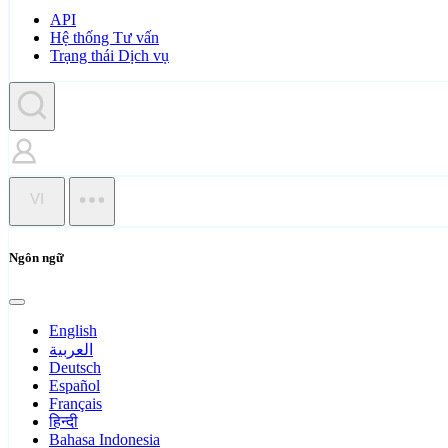
API
Hệ thống Tư vấn
Trạng thái Dịch vụ
VI
Ngôn ngữ
English
العربية
Deutsch
Español
Français
हिन्दी
Bahasa Indonesia