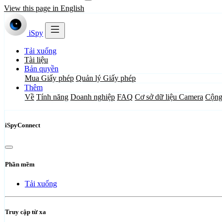
View this page in English
iSpy
Tải xuống
Tài liệu
Bản quyền
Mua Giấy phép
Quản lý Giấy phép
Thêm
Về
Tính năng
Doanh nghiệp
FAQ
Cơ sở dữ liệu Camera
Cộng
iSpyConnect
Phần mềm
Tải xuống
Truy cập từ xa