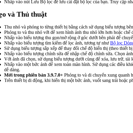
Nhấp vào nút Lưu Bộ lọc
để lưu cài đặt bộ lọc của bạn. Truy cập n
o và Thủ thuật
Thu nhỏ và phóng to từng thiết bị bằng cách sử dụng biểu tượng
bên
Phóng to và thu nhỏ với
để xem hình ảnh thu nhỏ lớn hơn hoặc chế 
Nhấp vào biểu tượng thu gọn/mở rộng
ở góc dưới bên phải để chuyển 
Nhấp vào biểu tượng tìm kiếm
để lọc ảnh, tương tự như
Bộ lọc Dòng
Sử dụng biểu tượng sắp xếp
để thay đổi chế độ hiển thị (theo thiết b
Nhấp vào biểu tượng chỉnh sửa
để nhập chế độ chỉnh sửa. Chọn ảnh
Với ảnh đã chọn, sử dụng biểu tượng dưới cùng để xóa, lưu trữ, tải 
Nhấp vào một bức ảnh để xem toàn màn hình. Sử dụng các điều khiể
dễ dàng.
Mới trong phiên bản 3.9.7.0+
Phóng to và di chuyển xung quanh h
Trên thiết bị di động, khi hiển thị một bức ảnh, vuốt sang trái hoặc