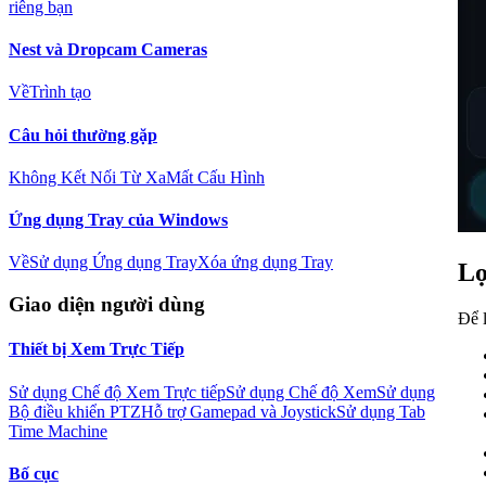
riêng bạn
Nest và Dropcam Cameras
Về
Trình tạo
Câu hỏi thường gặp
Không Kết Nối Từ Xa
Mất Cấu Hình
Ứng dụng Tray của Windows
Về
Sử dụng Ứng dụng Tray
Xóa ứng dụng Tray
L
Giao diện người dùng
Để l
Thiết bị Xem Trực Tiếp
Sử dụng Chế độ Xem Trực tiếp
Sử dụng Chế độ Xem
Sử dụng
Bộ điều khiển PTZ
Hỗ trợ Gamepad và Joystick
Sử dụng Tab
Time Machine
Bố cục