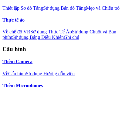
Thiết lập Sơ đồ Tầng
Sử dụng Bản đồ Tầng
Mẹo và Chiêu trò
Thực tế ảo
Về chế độ VR
Sử dụng Thực Tế Ảo
Sử dụng Chuột và Bàn
phím
Sử dụng Bảng Điều Khiển
Ghi chú
Cấu hình
Thêm Camera
Về
Cấu hình
Sử dụng Hướng dẫn viên
Thêm Microphones
Về
Cấu hình
Chỉnh sửa Camera
Về
Chung
Điều chỉnh
Hành động
Cảnh báo
Âm thanh
Đám
mây
Bộ dò
FTP
Luồng Ảnh FTP
Mặt nạ
MQTT
Ảnh
Hình trong
hình
Tiếng Việt: Plugins
PTZ (Pan, Tilt và Zoom)
Thêm Hỗ Trợ