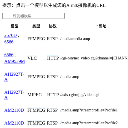
提示：点击一个模型以生成您的A-mtk摄像机的URL
模型
类型
协议
"网址
2570D
,
FFMPEG
RTSP
/media/media.amp
6566
6566
,
VLC
HTTP
/cgi-bin/net_video.cgi?channel=[CHAN
AM9539M
AH2927T-
FFMPEG
RTSP
/media.amp
A
AH2927T-
MJPEG
HTTP
/axis-cgi/mjpg/video.cgi
A
FFMPEG
RTSP
AM2110D
/media.amp?streamprofile=Profile1
FFMPEG
RTSP
AM2110D
/media.amp?streamprofile=Profile2