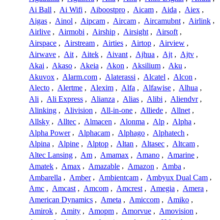
Ai Ball
,
Ai Wifi
,
Aiboostpro
,
Aicam
,
Aida
,
Aiex
,
Aigas
,
Ainol
,
Aipcam
,
Aircam
,
Aircamubnt
,
Airlink
,
Airlive
,
Airmobi
,
Airship
,
Airsight
,
Airsoft
,
Airspace
,
Airstream
,
Airties
,
Airtop
,
Airview
,
Airwave
,
Ait
,
Aitek
,
Aivant
,
Ajhua
,
Ajt
,
Ajtv
,
Akai
,
Akaso
,
Akeia
,
Akon
,
Aksilium
,
Aku
,
Akuvox
,
Alarm.com
,
Alaterassi
,
Alcatel
,
Alcon
,
Alecto
,
Alertme
,
Alexim
,
Alfa
,
Alfawise
,
Alhua
,
Ali
,
Ali Express
,
Alianza
,
Alias
,
Alibi
,
Aliendvr
,
Alinking
,
Alivision
,
All-in-one
,
Alliede
,
Allnet
,
Allsky
,
Alltec
,
Almacen
,
Alonma
,
Alp
,
Alpha
,
Alpha Power
,
Alphacam
,
Alphago
,
Alphatech
,
Alpina
,
Alpine
,
Alptop
,
Altan
,
Altasec
,
Altcam
,
Altec Lansing
,
Am
,
Amamax
,
Amano
,
Amarine
,
Amatek
,
Amax
,
Amazable
,
Amazon
,
Amba
,
Ambarella
,
Amber
,
Ambientcam
,
Ambyux Dual Cam
,
Amc
,
Amcast
,
Amcom
,
Amcrest
,
Amegia
,
Amera
,
American Dynamics
,
Ameta
,
Amiccom
,
Amiko
,
Amirok
,
Amity
,
Amopm
,
Amorvue
,
Amovision
,