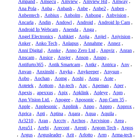
Ampand
,
Amsecu
,
Amview
,
Amview Hd
,
Amway
,
Ana Pola
,
Anba
,
Anbash
,
Anbe
,
Anbe2
,
Anben
,
Anbentech
,
Anbiux
,
Anbolm
,
Anbong
,
Anbvision
,
Ancarla
,
Andin
,
Andowl
,
Android
,
Android Ip Cam
,
Android Ip Webcam
,
Anenda
,
Anga
,
Angel Electronics
,
Anhkiet
,
Anjia
,
Anjiel
,
Anjvision
,
Anker
,
Anko Tech
,
Anlapus
,
Annahme
,
Annez
,
Anni Digital
,
Annke
,
Anno Zero Ltd
,
Anpviz
,
Anran
,
Anscam
,
Ansice
,
Ansjer
,
Anson
,
Anspo
,
Antifurto365
,
Antik Smartcam
,
Antkr
,
Antrica
,
Anv
,
Anvan
,
Anxinshi
,
Anyka
,
Anykeeper
,
Anysun
,
Aobo
,
Aochan
,
Aomg
,
Aoshi
,
Aosu
,
Aote
,
Aotetek
,
Aottom
,
Ap-tech
,
Apc
,
Apeman
,
Aper
,
Apexis
,
apexxus
,
Apix
,
Apklink
,
Apleye
,
Apm
,
Apn Vision Ltd.
,
Apogee
,
Aposonic
,
App Cam 35
,
Apple
,
Applesonic
,
Applink
,
Appo
,
Appro
,
Approx
,
Aprica
,
Apti
,
Aptina
,
Aqara
,
Aqua
,
Aquila
,
Ar3210
,
Aran
,
Arcctv
,
Archos
,
Arcvision
,
Area
,
Area51
,
Arebi
,
Arecont
,
Arenti
,
Argom Tech
,
Argos
,
Argus
,
Argusleader
,
Arit
,
Arlotto
,
Arm
,
Arma-tech
,