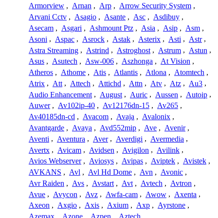
Armorview
,
Arnan
,
Arp
,
Arrow Security System
,
Arvani Cctv
,
Asagio
,
Asante
,
Asc
,
Asdibuy
,
Asecam
,
Asgari
,
Ashmount Ptz
,
Asia
,
Asip
,
Asm
,
Asoni
,
Aspac
,
Asrock
,
Astak
,
Asterix
,
Asti
,
Astr
,
Astra Streaming
,
Astrind
,
Astroghost
,
Astrum
,
Astun
,
Asus
,
Asutech
,
Asw-006
,
Aszhonga
,
At Vision
,
Atheros
,
Athome
,
Atis
,
Atlantis
,
Atlona
,
Atomtech
,
Atrix
,
Att
,
Attech
,
Attichd
,
Attn
,
Atv
,
Atz
,
Au3
,
Audio Enhancement
,
August
,
Auric
,
Aussen
,
Autoip
,
Auwer
,
Av102ip-40
,
Av12176dn-15
,
Av265
,
Av40185dn-cd
,
Avacom
,
Avaja
,
Avalonix
,
Avantgarde
,
Avaya
,
Avd552mip
,
Ave
,
Avenir
,
Aventi
,
Aventura
,
Aver
,
Averdigi
,
Avermedia
,
Avertx
,
Avicam
,
Avidsen
,
Avigilon
,
Avilink
,
Avios Webserver
,
Aviosys
,
Avipas
,
Aviptek
,
Avistek
,
AVKANS
,
Avl
,
Avl Hd Dome
,
Avn
,
Avonic
,
Avr Raiden
,
Avs
,
Avstart
,
Avt
,
Avtech
,
Avtron
,
Avue
,
Avycon
,
Avz
,
Awfa-cam
,
Awow
,
Axenta
,
Axeon
,
Axgio
,
Axis
,
Axium
,
Axp
,
Ayrstone
,
Azemax
,
Azone
,
Azpen
,
Aztech