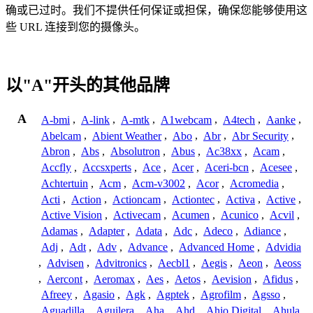
确或已过时。我们不提供任何保证或担保，确保您能够使用这
些 URL 连接到您的摄像头。
以"A"开头的其他品牌
A
A-bmi
,
A-link
,
A-mtk
,
A1webcam
,
A4tech
,
Aanke
,
Abelcam
,
Abient Weather
,
Abo
,
Abr
,
Abr Security
,
Abron
,
Abs
,
Absolutron
,
Abus
,
Ac38xx
,
Acam
,
Accfly
,
Accsxperts
,
Ace
,
Acer
,
Aceri-bcn
,
Acesee
,
Achtertuin
,
Acm
,
Acm-v3002
,
Acor
,
Acromedia
,
Acti
,
Action
,
Actioncam
,
Actiontec
,
Activa
,
Active
,
Active Vision
,
Activecam
,
Acumen
,
Acunico
,
Acvil
,
Adamas
,
Adapter
,
Adata
,
Adc
,
Adeco
,
Adiance
,
Adj
,
Adt
,
Adv
,
Advance
,
Advanced Home
,
Advidia
,
Advisen
,
Advitronics
,
Aecbl1
,
Aegis
,
Aeon
,
Aeoss
,
Aercont
,
Aeromax
,
Aes
,
Aetos
,
Aevision
,
Afidus
,
Afreey
,
Agasio
,
Agk
,
Agptek
,
Agrofilm
,
Agsso
,
Aguadilla
,
Aguilera
,
Aha
,
Ahd
,
Ahio Digital
,
Ahula
,