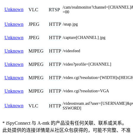
/cam/realmonitor?channel=[CHANNEL]
Unknown
VLC
RTSP
=00
JPEG
HTTP
Unknown
/snap.jpg
JPEG
HTTP
Unknown
/capture[CHANNEL].jpg
MJPEG
HTTP
Unknown
/videofeed
MJPEG
HTTP
Unknown
/video?profile=[CHANNEL]
MJPEG
HTTP
Unknown
/video.cgi?resolution=[WIDTH]x[HEIG
MJPEG
HTTP
Unknown
/video.cgi?resolution=VGA
/videostream.asf?user=[USERNAME]&
Unknown
VLC
HTTP
SSWORD]
* iSpyConnect 与 A-mtk 的产品没有任何关联、联系或关系。
此处提供的连接详情是从社区众包获得的，可能不完整、不准