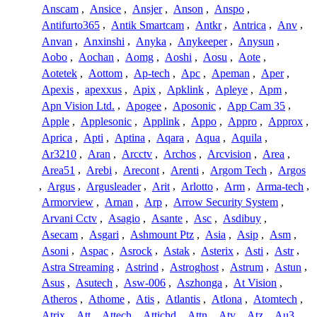
Anscam
,
Ansice
,
Ansjer
,
Anson
,
Anspo
,
Antifurto365
,
Antik Smartcam
,
Antkr
,
Antrica
,
Anv
,
Anvan
,
Anxinshi
,
Anyka
,
Anykeeper
,
Anysun
,
Aobo
,
Aochan
,
Aomg
,
Aoshi
,
Aosu
,
Aote
,
Aotetek
,
Aottom
,
Ap-tech
,
Apc
,
Apeman
,
Aper
,
Apexis
,
apexxus
,
Apix
,
Apklink
,
Apleye
,
Apm
,
Apn Vision Ltd.
,
Apogee
,
Aposonic
,
App Cam 35
,
Apple
,
Applesonic
,
Applink
,
Appo
,
Appro
,
Approx
,
Aprica
,
Apti
,
Aptina
,
Aqara
,
Aqua
,
Aquila
,
Ar3210
,
Aran
,
Arcctv
,
Archos
,
Arcvision
,
Area
,
Area51
,
Arebi
,
Arecont
,
Arenti
,
Argom Tech
,
Argos
,
Argus
,
Argusleader
,
Arit
,
Arlotto
,
Arm
,
Arma-tech
,
Armorview
,
Arnan
,
Arp
,
Arrow Security System
,
Arvani Cctv
,
Asagio
,
Asante
,
Asc
,
Asdibuy
,
Asecam
,
Asgari
,
Ashmount Ptz
,
Asia
,
Asip
,
Asm
,
Asoni
,
Aspac
,
Asrock
,
Astak
,
Asterix
,
Asti
,
Astr
,
Astra Streaming
,
Astrind
,
Astroghost
,
Astrum
,
Astun
,
Asus
,
Asutech
,
Asw-006
,
Aszhonga
,
At Vision
,
Atheros
,
Athome
,
Atis
,
Atlantis
,
Atlona
,
Atomtech
,
Atrix
,
Att
,
Attech
,
Attichd
,
Attn
,
Atv
,
Atz
,
Au3
,