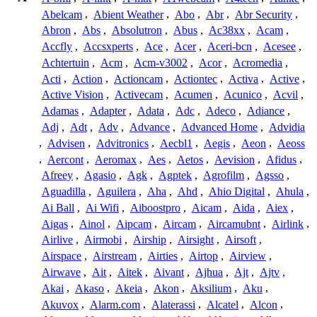
Abelcam
,
Abient Weather
,
Abo
,
Abr
,
Abr Security
,
Abron
,
Abs
,
Absolutron
,
Abus
,
Ac38xx
,
Acam
,
Accfly
,
Accsxperts
,
Ace
,
Acer
,
Aceri-bcn
,
Acesee
,
Achtertuin
,
Acm
,
Acm-v3002
,
Acor
,
Acromedia
,
Acti
,
Action
,
Actioncam
,
Actiontec
,
Activa
,
Active
,
Active Vision
,
Activecam
,
Acumen
,
Acunico
,
Acvil
,
Adamas
,
Adapter
,
Adata
,
Adc
,
Adeco
,
Adiance
,
Adj
,
Adt
,
Adv
,
Advance
,
Advanced Home
,
Advidia
,
Advisen
,
Advitronics
,
Aecbl1
,
Aegis
,
Aeon
,
Aeoss
,
Aercont
,
Aeromax
,
Aes
,
Aetos
,
Aevision
,
Afidus
,
Afreey
,
Agasio
,
Agk
,
Agptek
,
Agrofilm
,
Agsso
,
Aguadilla
,
Aguilera
,
Aha
,
Ahd
,
Ahio Digital
,
Ahula
,
Ai Ball
,
Ai Wifi
,
Aiboostpro
,
Aicam
,
Aida
,
Aiex
,
Aigas
,
Ainol
,
Aipcam
,
Aircam
,
Aircamubnt
,
Airlink
,
Airlive
,
Airmobi
,
Airship
,
Airsight
,
Airsoft
,
Airspace
,
Airstream
,
Airties
,
Airtop
,
Airview
,
Airwave
,
Ait
,
Aitek
,
Aivant
,
Ajhua
,
Ajt
,
Ajtv
,
Akai
,
Akaso
,
Akeia
,
Akon
,
Aksilium
,
Aku
,
Akuvox
,
Alarm.com
,
Alaterassi
,
Alcatel
,
Alcon
,