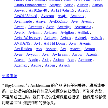
Audio Enhancement
,
August
,
Auric
,
Aussen
,
Autoip
,
Auwer
,
Av102ip-40
,
Av12176dn-15
,
Av265
,
Av40185dn-cd
,
Avacom
,
Avaja
,
Avalonix
,
Avantgarde
,
Avaya
,
Avd552mip
,
Ave
,
Avenir
,
Aventi
,
Aventura
,
Aver
,
Averdigi
,
Avermedia
,
Avertx
,
Avicam
,
Avidsen
,
Avigilon
,
Avilink
,
Avios Webserver
,
Aviosys
,
Avipas
,
Aviptek
,
Avistek
,
AVKANS
,
Avl
,
Avl Hd Dome
,
Avn
,
Avonic
,
Avr Raiden
,
Avs
,
Avstart
,
Avt
,
Avtech
,
Avtron
,
Avue
,
Avycon
,
Avz
,
Awfa-cam
,
Awow
,
Axenta
,
Axeon
,
Axgio
,
Axis
,
Axium
,
Axp
,
Ayrstone
,
Azemax
,
Azone
,
Azpen
,
Aztech
更多来源
* iSpyConnect 与 Ambientcam 的产品没有任何关联、联系或关
系。此处提供的连接详情是从社区众包获得的，可能不完整、
不准确或已过时。我们不提供任何保证或担保，确保您能够使
用这些 URL 连接到您的摄像头。