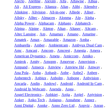
Alecto
,
Alertme
,
Alexim
,
Alfa
,
Alfawise
,
Alhua
,
Ali
,
Ali Express
,
Alianza
,
Alias
,
Alibi
,
Aliendvr
,
Alinking
,
Alivision
,
All-in-one
,
Alliede
,
Allnet
,
Allsky
,
Alltec
,
Almacen
,
Alonma
,
Alp
,
Alpha
,
Alpha Power
,
Alphacam
,
Alphago
,
Alphatech
,
Alpina
,
Alpine
,
Alptop
,
Altan
,
Altasec
,
Altcam
,
Altec Lansing
,
Am
,
Amamax
,
Amano
,
Amarine
,
Amatek
,
Amax
,
Amazable
,
Amazon
,
Amba
,
Ambarella
,
Amber
,
Ambientcam
,
Ambyux Dual Cam
,
Amc
,
Amcast
,
Amcom
,
Amcrest
,
Amegia
,
Amera
,
American Dynamics
,
Ameta
,
Amiccom
,
Amiko
,
Amirok
,
Amity
,
Amopm
,
Amorvue
,
Amovision
,
Ampand
,
Amsecu
,
Amview
,
Amview Hd
,
Amway
,
Ana Pola
,
Anba
,
Anbash
,
Anbe
,
Anbe2
,
Anben
,
Anbentech
,
Anbiux
,
Anbolm
,
Anbong
,
Anbvision
,
Ancarla
,
Andin
,
Andowl
,
Android
,
Android Ip Cam
,
Android Ip Webcam
,
Anenda
,
Anga
,
Angel Electronics
,
Anhkiet
,
Anjia
,
Anjiel
,
Anjvision
,
Anker
,
Anko Tech
,
Anlapus
,
Annahme
,
Annez
,
Anni Digital
,
Annke
,
Anno Zero Ltd
,
Anpviz
,
Anran
,