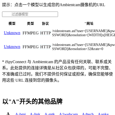
提示：点击一个模型以生成您的Ambientcam摄像机的URL
模型
类型
协议
"网址
/videostream.asf?user=[USERNAME]&p
Unknown
FFMPEG
HTTP
SSWORD]&resolution=[WIDTH]x[HEIG
/videostream.asf?user=[USERNAME]&p
Unknown
FFMPEG
HTTP
SSWORD]&resolution=32&rate=0
* iSpyConnect 与 Ambientcam 的产品没有任何关联、联系或关
系。此处提供的连接详情是从社区众包获得的，可能不完整、
不准确或已过时。我们不提供任何保证或担保，确保您能够使
用这些 URL 连接到您的摄像头。
以"A"开头的其他品牌
A
A-bmi
,
A-link
,
A-mtk
,
A1webcam
,
A4tech
,
Aanke
,