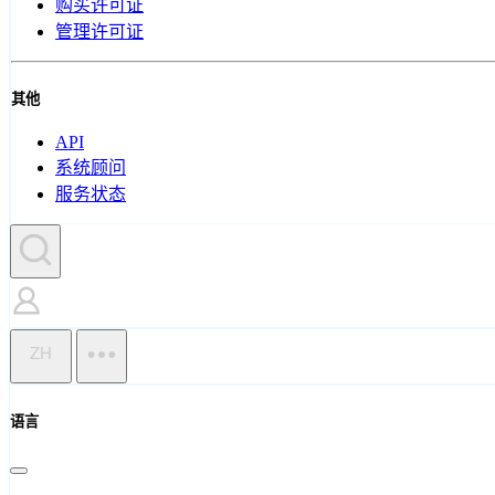
购买许可证
管理许可证
其他
API
系统顾问
服务状态
ZH
语言