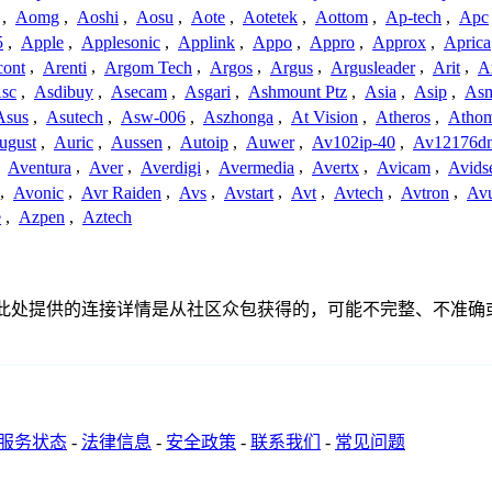
,
Aomg
,
Aoshi
,
Aosu
,
Aote
,
Aotetek
,
Aottom
,
Ap-tech
,
Apc
5
,
Apple
,
Applesonic
,
Applink
,
Appo
,
Appro
,
Approx
,
Aprica
cont
,
Arenti
,
Argom Tech
,
Argos
,
Argus
,
Argusleader
,
Arit
,
Ar
sc
,
Asdibuy
,
Asecam
,
Asgari
,
Ashmount Ptz
,
Asia
,
Asip
,
As
Asus
,
Asutech
,
Asw-006
,
Aszhonga
,
At Vision
,
Atheros
,
Atho
ugust
,
Auric
,
Aussen
,
Autoip
,
Auwer
,
Av102ip-40
,
Av12176dn
,
Aventura
,
Aver
,
Averdigi
,
Avermedia
,
Avertx
,
Avicam
,
Avids
,
Avonic
,
Avr Raiden
,
Avs
,
Avstart
,
Avt
,
Avtech
,
Avtron
,
Av
e
,
Azpen
,
Aztech
关联、联系或关系。此处提供的连接详情是从社区众包获得的，可能不完
服务状态
-
法律信息
-
安全政策
-
联系我们
-
常见问题