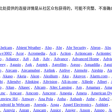
关联、联系或关系。此处提供的连接详情是从社区众包获得的，可能不完
belcam
,
Abient Weather
,
Abo
,
Abr
,
Abr Security
,
Abron
,
Abs
-v3002
,
Acor
,
Acromedia
,
Acti
,
Action
,
Actioncam
,
Actiontec
o
,
Adiance
,
Adj
,
Adt
,
Adv
,
Advance
,
Advanced Home
,
Advi
reey
,
Agasio
,
Agk
,
Agptek
,
Agrofilm
,
Agsso
,
Aguadilla
,
Agui
m
,
Aircam
,
Aircamubnt
,
Airlink
,
Airlive
,
Airmobi
,
Airship
,
Air
,
Akaso
,
Akeia
,
Akon
,
Aksilium
,
Aku
,
Akuvox
,
Alarm.com
,
bi
,
Aliendvr
,
Alinking
,
Alivision
,
All-in-one
,
Alliede
,
Allnet
,
p
,
Altan
,
Altasec
,
Altcam
,
Altec Lansing
,
Am
,
Amamax
,
Ama
Amc
,
Amcast
,
Amcom
,
Amcrest
,
Amegia
,
Amera
,
American Dy
mview Hd
,
Amway
,
Ana Pola
,
Anba
,
Anbash
,
Anbe
,
Anbe2
ndroid Ip Webcam
,
Anenda
,
Anga
,
Angel Electronics
,
Anhkiet
,
,
Anpviz
,
Anran
,
Anscam
,
Ansice
,
Ansjer
,
Anson
,
Anspo
,
An