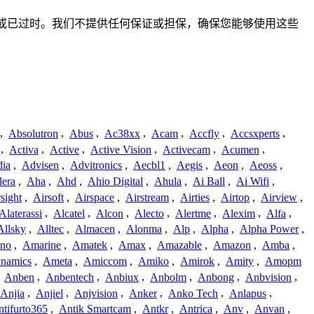
整、不准确或已过时。我们不提供任何保证或担保，确保您能够使用这些
,
Absolutron
,
Abus
,
Ac38xx
,
Acam
,
Accfly
,
Accsxperts
,
,
Activa
,
Active
,
Active Vision
,
Activecam
,
Acumen
,
dia
,
Advisen
,
Advitronics
,
Aecbl1
,
Aegis
,
Aeon
,
Aeoss
,
lera
,
Aha
,
Ahd
,
Ahio Digital
,
Ahula
,
Ai Ball
,
Ai Wifi
,
sight
,
Airsoft
,
Airspace
,
Airstream
,
Airties
,
Airtop
,
Airview
,
Alaterassi
,
Alcatel
,
Alcon
,
Alecto
,
Alertme
,
Alexim
,
Alfa
,
Allsky
,
Alltec
,
Almacen
,
Alonma
,
Alp
,
Alpha
,
Alpha Power
,
no
,
Amarine
,
Amatek
,
Amax
,
Amazable
,
Amazon
,
Amba
,
namics
,
Ameta
,
Amiccom
,
Amiko
,
Amirok
,
Amity
,
Amopm
,
Anben
,
Anbentech
,
Anbiux
,
Anbolm
,
Anbong
,
Anbvision
,
Anjia
,
Anjiel
,
Anjvision
,
Anker
,
Anko Tech
,
Anlapus
,
tifurto365
,
Antik Smartcam
,
Antkr
,
Antrica
,
Anv
,
Anvan
,