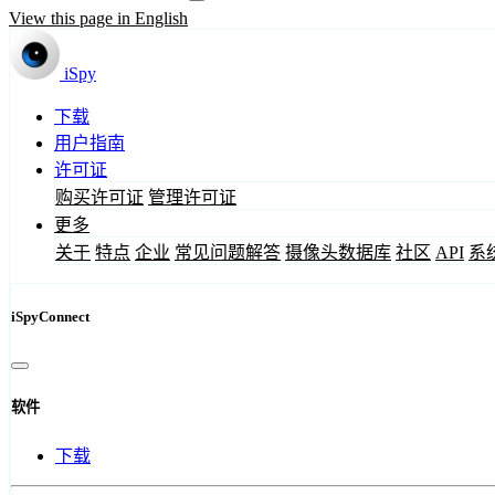
View this page in English
iSpy
下载
用户指南
许可证
购买许可证
管理许可证
更多
关于
特点
企业
常见问题解答
摄像头数据库
社区
API
系
iSpyConnect
软件
下载