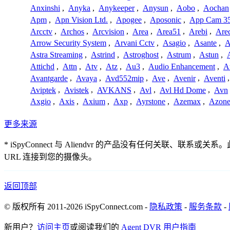
Anxinshi
,
Anyka
,
Anykeeper
,
Anysun
,
Aobo
,
Aochan
Apm
,
Apn Vision Ltd.
,
Apogee
,
Aposonic
,
App Cam 3
Arcctv
,
Archos
,
Arcvision
,
Area
,
Area51
,
Arebi
,
Are
Arrow Security System
,
Arvani Cctv
,
Asagio
,
Asante
,
A
Astra Streaming
,
Astrind
,
Astroghost
,
Astrum
,
Astun
,
Attichd
,
Attn
,
Atv
,
Atz
,
Au3
,
Audio Enhancement
,
A
Avantgarde
,
Avaya
,
Avd552mip
,
Ave
,
Avenir
,
Aventi
Aviptek
,
Avistek
,
AVKANS
,
Avl
,
Avl Hd Dome
,
Avn
Axgio
,
Axis
,
Axium
,
Axp
,
Ayrstone
,
Azemax
,
Azon
更多来源
* iSpyConnect 与 Aliendvr 的产品没有任何
URL 连接到您的摄像头。
返回顶部
© 版权所有 2011-2026 iSpyConnect.com -
隐私政策
-
服务条款
-
新用户？
访问主页
或阅读我们的
Agent DVR 用户指南