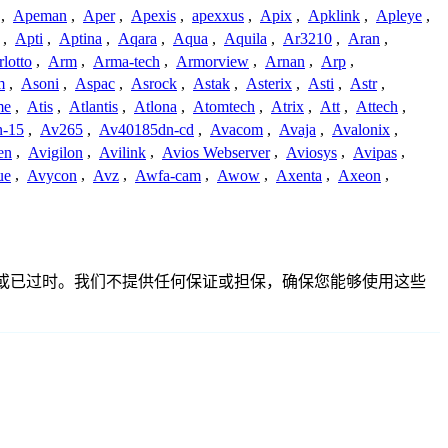
,
Apeman
,
Aper
,
Apexis
,
apexxus
,
Apix
,
Apklink
,
Apleye
,
,
Apti
,
Aptina
,
Aqara
,
Aqua
,
Aquila
,
Ar3210
,
Aran
,
lotto
,
Arm
,
Arma-tech
,
Armorview
,
Arnan
,
Arp
,
m
,
Asoni
,
Aspac
,
Asrock
,
Astak
,
Asterix
,
Asti
,
Astr
,
me
,
Atis
,
Atlantis
,
Atlona
,
Atomtech
,
Atrix
,
Att
,
Attech
,
-15
,
Av265
,
Av40185dn-cd
,
Avacom
,
Avaja
,
Avalonix
,
en
,
Avigilon
,
Avilink
,
Avios Webserver
,
Aviosys
,
Avipas
,
ue
,
Avycon
,
Avz
,
Awfa-cam
,
Awow
,
Axenta
,
Axeon
,
整、不准确或已过时。我们不提供任何保证或担保，确保您能够使用这些