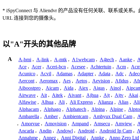
* iSpyConnect 与 Aliendvr 的产品没有任何
URL 连接到您的摄像头。
以"A"开头的其他品牌
A
A-bmi
,
A-link
,
A-mtk
,
A1webcam
,
A4tech
,
Aanke
,
A
Ace
,
Acer
,
Aceri-bcn
,
Acesee
,
Achtertuin
,
Acm
,
Acm
Acunico
,
Acvil
,
Adamas
,
Adapter
,
Adata
,
Adc
,
Adec
Aercont
,
Aeromax
,
Aes
,
Aetos
,
Aevision
,
Afidus
,
Af
Aiboostpro
,
Aicam
,
Aida
,
Aiex
,
Aigas
,
Ainol
,
Aipca
Airwave
,
Ait
,
Aitek
,
Aivant
,
Ajhua
,
Ajt
,
Ajtv
,
Akai
Alfawise
,
Alhua
,
Ali
,
Ali Express
,
Alianza
,
Alias
,
Ali
Alphacam
,
Alphago
,
Alphatech
,
Alpina
,
Alpine
,
Alpto
Ambarella
,
Amber
,
Ambientcam
,
Ambyux Dual Cam
,
,
Amorvue
,
Amovision
,
Ampand
,
Amsecu
,
Amview
,
A
Ancarla
,
Andin
,
Andowl
,
Android
,
Android Ip Cam
,
A
Annahme
,
Annez
,
Anni Digital
,
Annke
,
Anno Zero Ltd