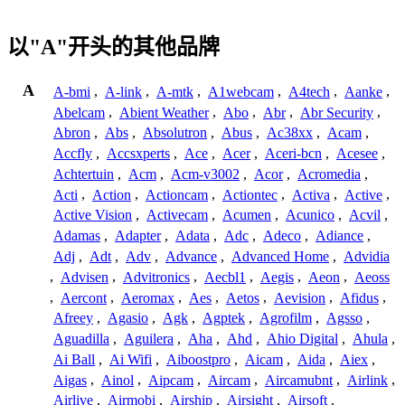
以"A"开头的其他品牌
A
A-bmi
,
A-link
,
A-mtk
,
A1webcam
,
A4tech
,
Aanke
,
Abelcam
,
Abient Weather
,
Abo
,
Abr
,
Abr Security
,
Abron
,
Abs
,
Absolutron
,
Abus
,
Ac38xx
,
Acam
,
Accfly
,
Accsxperts
,
Ace
,
Acer
,
Aceri-bcn
,
Acesee
,
Achtertuin
,
Acm
,
Acm-v3002
,
Acor
,
Acromedia
,
Acti
,
Action
,
Actioncam
,
Actiontec
,
Activa
,
Active
,
Active Vision
,
Activecam
,
Acumen
,
Acunico
,
Acvil
,
Adamas
,
Adapter
,
Adata
,
Adc
,
Adeco
,
Adiance
,
Adj
,
Adt
,
Adv
,
Advance
,
Advanced Home
,
Advidia
,
Advisen
,
Advitronics
,
Aecbl1
,
Aegis
,
Aeon
,
Aeoss
,
Aercont
,
Aeromax
,
Aes
,
Aetos
,
Aevision
,
Afidus
,
Afreey
,
Agasio
,
Agk
,
Agptek
,
Agrofilm
,
Agsso
,
Aguadilla
,
Aguilera
,
Aha
,
Ahd
,
Ahio Digital
,
Ahula
,
Ai Ball
,
Ai Wifi
,
Aiboostpro
,
Aicam
,
Aida
,
Aiex
,
Aigas
,
Ainol
,
Aipcam
,
Aircam
,
Aircamubnt
,
Airlink
,
Airlive
,
Airmobi
,
Airship
,
Airsight
,
Airsoft
,