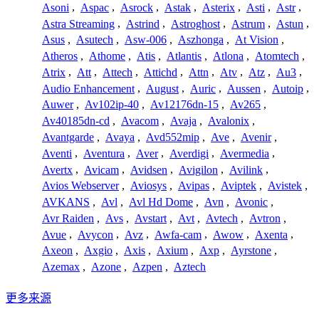
Asoni
,
Aspac
,
Asrock
,
Astak
,
Asterix
,
Asti
,
Astr
,
Astra Streaming
,
Astrind
,
Astroghost
,
Astrum
,
Astun
,
Asus
,
Asutech
,
Asw-006
,
Aszhonga
,
At Vision
,
Atheros
,
Athome
,
Atis
,
Atlantis
,
Atlona
,
Atomtech
,
Atrix
,
Att
,
Attech
,
Attichd
,
Attn
,
Atv
,
Atz
,
Au3
,
Audio Enhancement
,
August
,
Auric
,
Aussen
,
Autoip
,
Auwer
,
Av102ip-40
,
Av12176dn-15
,
Av265
,
Av40185dn-cd
,
Avacom
,
Avaja
,
Avalonix
,
Avantgarde
,
Avaya
,
Avd552mip
,
Ave
,
Avenir
,
Aventi
,
Aventura
,
Aver
,
Averdigi
,
Avermedia
,
Avertx
,
Avicam
,
Avidsen
,
Avigilon
,
Avilink
,
Avios Webserver
,
Aviosys
,
Avipas
,
Aviptek
,
Avistek
,
AVKANS
,
Avl
,
Avl Hd Dome
,
Avn
,
Avonic
,
Avr Raiden
,
Avs
,
Avstart
,
Avt
,
Avtech
,
Avtron
,
Avue
,
Avycon
,
Avz
,
Awfa-cam
,
Awow
,
Axenta
,
Axeon
,
Axgio
,
Axis
,
Axium
,
Axp
,
Ayrstone
,
Azemax
,
Azone
,
Azpen
,
Aztech
更多来源