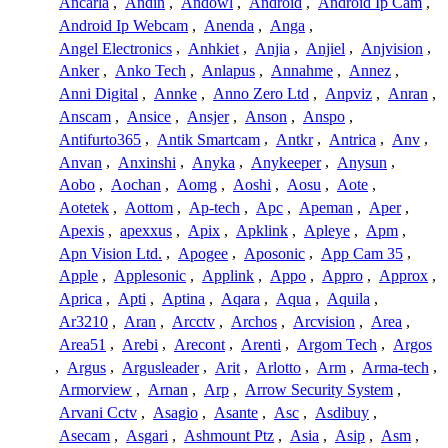
Ancarla
,
Andin
,
Andowl
,
Android
,
Android Ip Cam
,
Android Ip Webcam
,
Anenda
,
Anga
,
Angel Electronics
,
Anhkiet
,
Anjia
,
Anjiel
,
Anjvision
,
Anker
,
Anko Tech
,
Anlapus
,
Annahme
,
Annez
,
Anni Digital
,
Annke
,
Anno Zero Ltd
,
Anpviz
,
Anran
,
Anscam
,
Ansice
,
Ansjer
,
Anson
,
Anspo
,
Antifurto365
,
Antik Smartcam
,
Antkr
,
Antrica
,
Anv
,
Anvan
,
Anxinshi
,
Anyka
,
Anykeeper
,
Anysun
,
Aobo
,
Aochan
,
Aomg
,
Aoshi
,
Aosu
,
Aote
,
Aotetek
,
Aottom
,
Ap-tech
,
Apc
,
Apeman
,
Aper
,
Apexis
,
apexxus
,
Apix
,
Apklink
,
Apleye
,
Apm
,
Apn Vision Ltd.
,
Apogee
,
Aposonic
,
App Cam 35
,
Apple
,
Applesonic
,
Applink
,
Appo
,
Appro
,
Approx
,
Aprica
,
Apti
,
Aptina
,
Aqara
,
Aqua
,
Aquila
,
Ar3210
,
Aran
,
Arcctv
,
Archos
,
Arcvision
,
Area
,
Area51
,
Arebi
,
Arecont
,
Arenti
,
Argom Tech
,
Argos
,
Argus
,
Argusleader
,
Arit
,
Arlotto
,
Arm
,
Arma-tech
,
Armorview
,
Arnan
,
Arp
,
Arrow Security System
,
Arvani Cctv
,
Asagio
,
Asante
,
Asc
,
Asdibuy
,
Asecam
,
Asgari
,
Ashmount Ptz
,
Asia
,
Asip
,
Asm
,