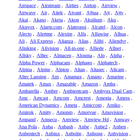
Airspace
,
Airstream
,
Airties
,
Airtop
,
Airview
,
Airwave
,
Ait
,
Aitek
,
Aivant
,
Ajhua
,
Ajt
,
Ajtv
,
Akai
,
Akaso
,
Akeia
,
Akon
,
Aksilium
,
Aku
,
Akuvox
,
Alarm.com
,
Alaterassi
,
Alcatel
,
Alcon
,
Alecto
,
Alertme
,
Alexim
,
Alfa
,
Alfawise
,
Alhua
,
Ali
,
Ali Express
,
Alianza
,
Alias
,
Alibi
,
Aliendvr
,
Alinking
,
Alivision
,
All-in-one
,
Alliede
,
Allnet
,
Allsky
,
Alltec
,
Almacen
,
Alonma
,
Alp
,
Alpha
,
Alpha Power
,
Alphacam
,
Alphago
,
Alphatech
,
Alpina
,
Alpine
,
Alptop
,
Altan
,
Altasec
,
Altcam
,
Altec Lansing
,
Am
,
Amamax
,
Amano
,
Amarine
,
Amatek
,
Amax
,
Amazable
,
Amazon
,
Amba
,
Ambarella
,
Amber
,
Ambientcam
,
Ambyux Dual Cam
,
Amc
,
Amcast
,
Amcom
,
Amcrest
,
Amegia
,
Amera
,
American Dynamics
,
Ameta
,
Amiccom
,
Amiko
,
Amirok
,
Amity
,
Amopm
,
Amorvue
,
Amovision
,
Ampand
,
Amsecu
,
Amview
,
Amview Hd
,
Amway
,
Ana Pola
,
Anba
,
Anbash
,
Anbe
,
Anbe2
,
Anben
,
Anbentech
,
Anbiux
,
Anbolm
,
Anbong
,
Anbvision
,