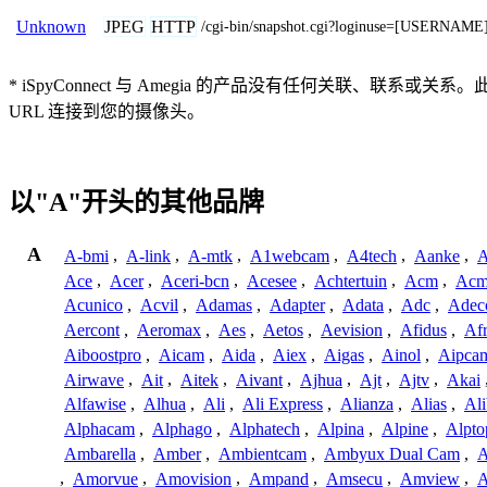
JPEG
HTTP
Unknown
/cgi-bin/snapshot.cgi?loginuse=[USERNA
* iSpyConnect 与 Amegia 的产品没有任何关
URL 连接到您的摄像头。
以"A"开头的其他品牌
A
A-bmi
,
A-link
,
A-mtk
,
A1webcam
,
A4tech
,
Aanke
,
A
Ace
,
Acer
,
Aceri-bcn
,
Acesee
,
Achtertuin
,
Acm
,
Acm
Acunico
,
Acvil
,
Adamas
,
Adapter
,
Adata
,
Adc
,
Adec
Aercont
,
Aeromax
,
Aes
,
Aetos
,
Aevision
,
Afidus
,
Af
Aiboostpro
,
Aicam
,
Aida
,
Aiex
,
Aigas
,
Ainol
,
Aipca
Airwave
,
Ait
,
Aitek
,
Aivant
,
Ajhua
,
Ajt
,
Ajtv
,
Akai
Alfawise
,
Alhua
,
Ali
,
Ali Express
,
Alianza
,
Alias
,
Ali
Alphacam
,
Alphago
,
Alphatech
,
Alpina
,
Alpine
,
Alpto
Ambarella
,
Amber
,
Ambientcam
,
Ambyux Dual Cam
,
,
Amorvue
,
Amovision
,
Ampand
,
Amsecu
,
Amview
,
A