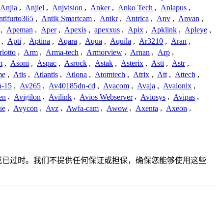
Anjia
,
Anjiel
,
Anjvision
,
Anker
,
Anko Tech
,
Anlapus
,
tifurto365
,
Antik Smartcam
,
Antkr
,
Antrica
,
Anv
,
Anvan
,
,
Apeman
,
Aper
,
Apexis
,
apexxus
,
Apix
,
Apklink
,
Apleye
,
,
Apti
,
Aptina
,
Aqara
,
Aqua
,
Aquila
,
Ar3210
,
Aran
,
lotto
,
Arm
,
Arma-tech
,
Armorview
,
Arnan
,
Arp
,
m
,
Asoni
,
Aspac
,
Asrock
,
Astak
,
Asterix
,
Asti
,
Astr
,
me
,
Atis
,
Atlantis
,
Atlona
,
Atomtech
,
Atrix
,
Att
,
Attech
,
-15
,
Av265
,
Av40185dn-cd
,
Avacom
,
Avaja
,
Avalonix
,
en
,
Avigilon
,
Avilink
,
Avios Webserver
,
Aviosys
,
Avipas
,
ue
,
Avycon
,
Avz
,
Awfa-cam
,
Awow
,
Axenta
,
Axeon
,
、不准确或已过时。我们不提供任何保证或担保，确保您能够使用这些