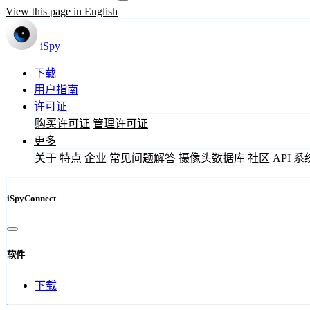
View this page in English
iSpy
下载
用户指南
许可证
购买许可证
管理许可证
更多
关于
特点
企业
常见问题解答
摄像头数据库
社区
API
系
iSpyConnect
软件
下载