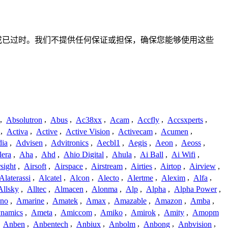
、不准确或已过时。我们不提供任何保证或担保，确保您能够使用这些
,
Absolutron
,
Abus
,
Ac38xx
,
Acam
,
Accfly
,
Accsxperts
,
,
Activa
,
Active
,
Active Vision
,
Activecam
,
Acumen
,
dia
,
Advisen
,
Advitronics
,
Aecbl1
,
Aegis
,
Aeon
,
Aeoss
,
lera
,
Aha
,
Ahd
,
Ahio Digital
,
Ahula
,
Ai Ball
,
Ai Wifi
,
sight
,
Airsoft
,
Airspace
,
Airstream
,
Airties
,
Airtop
,
Airview
,
Alaterassi
,
Alcatel
,
Alcon
,
Alecto
,
Alertme
,
Alexim
,
Alfa
,
Allsky
,
Alltec
,
Almacen
,
Alonma
,
Alp
,
Alpha
,
Alpha Power
,
no
,
Amarine
,
Amatek
,
Amax
,
Amazable
,
Amazon
,
Amba
,
namics
,
Ameta
,
Amiccom
,
Amiko
,
Amirok
,
Amity
,
Amopm
,
Anben
,
Anbentech
,
Anbiux
,
Anbolm
,
Anbong
,
Anbvision
,