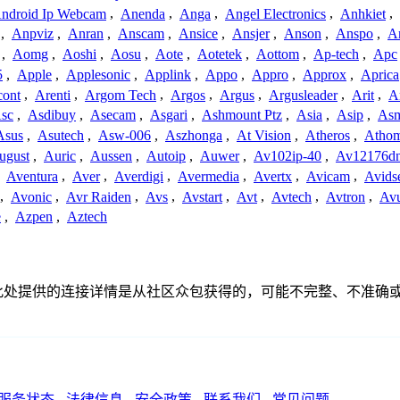
ndroid Ip Webcam
,
Anenda
,
Anga
,
Angel Electronics
,
Anhkiet
,
,
Anpviz
,
Anran
,
Anscam
,
Ansice
,
Ansjer
,
Anson
,
Anspo
,
An
,
Aomg
,
Aoshi
,
Aosu
,
Aote
,
Aotetek
,
Aottom
,
Ap-tech
,
Apc
5
,
Apple
,
Applesonic
,
Applink
,
Appo
,
Appro
,
Approx
,
Aprica
cont
,
Arenti
,
Argom Tech
,
Argos
,
Argus
,
Argusleader
,
Arit
,
Ar
sc
,
Asdibuy
,
Asecam
,
Asgari
,
Ashmount Ptz
,
Asia
,
Asip
,
As
Asus
,
Asutech
,
Asw-006
,
Aszhonga
,
At Vision
,
Atheros
,
Atho
ugust
,
Auric
,
Aussen
,
Autoip
,
Auwer
,
Av102ip-40
,
Av12176dn
,
Aventura
,
Aver
,
Averdigi
,
Avermedia
,
Avertx
,
Avicam
,
Avids
,
Avonic
,
Avr Raiden
,
Avs
,
Avstart
,
Avt
,
Avtech
,
Avtron
,
Av
e
,
Azpen
,
Aztech
联、联系或关系。此处提供的连接详情是从社区众包获得的，可能不完整
服务状态
-
法律信息
-
安全政策
-
联系我们
-
常见问题