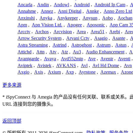
Ancarla
,
Andin
,
Andowl
,
Android
,
Android Ip Cam
,
A
Annahme
,
Annez
,
Anni Digital
,
Annke
,
Anno Zero Ltd
Anxinshi
,
Anyka
,
Anykeeper
,
Anysun
,
Aobo
,
Aochan
Apm
,
Apn Vision Ltd.
,
Apogee
,
Aposonic
,
App Cam 3
Arcctv
,
Archos
,
Arcvision
,
Area
,
Area51
,
Arebi
,
Are
Arrow Security System
,
Arvani Cctv
,
Asagio
,
Asante
,
A
Astra Streaming
,
Astrind
,
Astroghost
,
Astrum
,
Astun
,
Attichd
,
Attn
,
Atv
,
Atz
,
Au3
,
Audio Enhancement
,
A
Avantgarde
,
Avaya
,
Avd552mip
,
Ave
,
Avenir
,
Aventi
Aviptek
,
Avistek
,
AVKANS
,
Avl
,
Avl Hd Dome
,
Avn
Axgio
,
Axis
,
Axium
,
Axp
,
Ayrstone
,
Azemax
,
Azon
更多来源
* iSpyConnect 与 Amegia 的产品没有任何关
URL 连接到您的摄像头。
返回顶部
© 版权所有 2011-2026 iSpyConnect.com -
隐私政策
-
服务条款
-