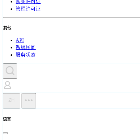
购买许可证
管理许可证
其他
API
系统顾问
服务状态
ZH
语言