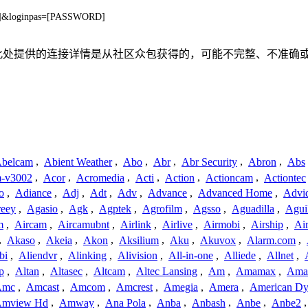
ME]&loginpas=[PASSWORD]
联、联系或关系。此处提供的连接详情是从社区众包获得的，可能不完整
belcam
,
Abient Weather
,
Abo
,
Abr
,
Abr Security
,
Abron
,
Abs
-v3002
,
Acor
,
Acromedia
,
Acti
,
Action
,
Actioncam
,
Actiontec
o
,
Adiance
,
Adj
,
Adt
,
Adv
,
Advance
,
Advanced Home
,
Advi
reey
,
Agasio
,
Agk
,
Agptek
,
Agrofilm
,
Agsso
,
Aguadilla
,
Agui
m
,
Aircam
,
Aircamubnt
,
Airlink
,
Airlive
,
Airmobi
,
Airship
,
Air
,
Akaso
,
Akeia
,
Akon
,
Aksilium
,
Aku
,
Akuvox
,
Alarm.com
,
bi
,
Aliendvr
,
Alinking
,
Alivision
,
All-in-one
,
Alliede
,
Allnet
,
p
,
Altan
,
Altasec
,
Altcam
,
Altec Lansing
,
Am
,
Amamax
,
Ama
Amc
,
Amcast
,
Amcom
,
Amcrest
,
Amegia
,
Amera
,
American Dy
mview Hd
,
Amway
,
Ana Pola
,
Anba
,
Anbash
,
Anbe
,
Anbe2