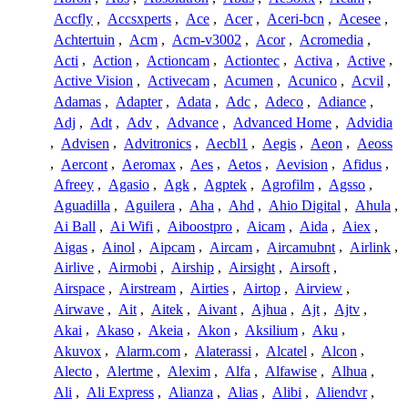
Accfly
,
Accsxperts
,
Ace
,
Acer
,
Aceri-bcn
,
Acesee
,
Achtertuin
,
Acm
,
Acm-v3002
,
Acor
,
Acromedia
,
Acti
,
Action
,
Actioncam
,
Actiontec
,
Activa
,
Active
,
Active Vision
,
Activecam
,
Acumen
,
Acunico
,
Acvil
,
Adamas
,
Adapter
,
Adata
,
Adc
,
Adeco
,
Adiance
,
Adj
,
Adt
,
Adv
,
Advance
,
Advanced Home
,
Advidia
,
Advisen
,
Advitronics
,
Aecbl1
,
Aegis
,
Aeon
,
Aeoss
,
Aercont
,
Aeromax
,
Aes
,
Aetos
,
Aevision
,
Afidus
,
Afreey
,
Agasio
,
Agk
,
Agptek
,
Agrofilm
,
Agsso
,
Aguadilla
,
Aguilera
,
Aha
,
Ahd
,
Ahio Digital
,
Ahula
,
Ai Ball
,
Ai Wifi
,
Aiboostpro
,
Aicam
,
Aida
,
Aiex
,
Aigas
,
Ainol
,
Aipcam
,
Aircam
,
Aircamubnt
,
Airlink
,
Airlive
,
Airmobi
,
Airship
,
Airsight
,
Airsoft
,
Airspace
,
Airstream
,
Airties
,
Airtop
,
Airview
,
Airwave
,
Ait
,
Aitek
,
Aivant
,
Ajhua
,
Ajt
,
Ajtv
,
Akai
,
Akaso
,
Akeia
,
Akon
,
Aksilium
,
Aku
,
Akuvox
,
Alarm.com
,
Alaterassi
,
Alcatel
,
Alcon
,
Alecto
,
Alertme
,
Alexim
,
Alfa
,
Alfawise
,
Alhua
,
Ali
,
Ali Express
,
Alianza
,
Alias
,
Alibi
,
Aliendvr
,