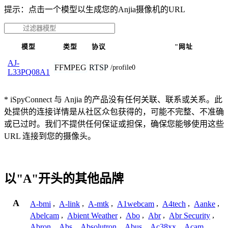
提示：点击一个模型以生成您的Anjia摄像机的URL
模型
类型
协议
"网址
AJ-
FFMPEG
RTSP
/profile0
L33PQ08A1
* iSpyConnect 与 Anjia 的产品没有任何关联、联系或关系。此
处提供的连接详情是从社区众包获得的，可能不完整、不准确
或已过时。我们不提供任何保证或担保，确保您能够使用这些
URL 连接到您的摄像头。
以"A"开头的其他品牌
A
A-bmi
,
A-link
,
A-mtk
,
A1webcam
,
A4tech
,
Aanke
,
Abelcam
,
Abient Weather
,
Abo
,
Abr
,
Abr Security
,
Abron
,
Abs
,
Absolutron
,
Abus
,
Ac38xx
,
Acam
,