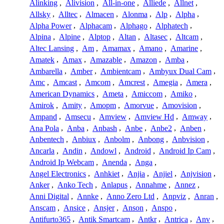
Alinking
,
Alivision
,
All-in-one
,
Alliede
,
Allnet
,
Allsky
,
Alltec
,
Almacen
,
Alonma
,
Alp
,
Alpha
,
Alpha Power
,
Alphacam
,
Alphago
,
Alphatech
,
Alpina
,
Alpine
,
Alptop
,
Altan
,
Altasec
,
Altcam
,
Altec Lansing
,
Am
,
Amamax
,
Amano
,
Amarine
,
Amatek
,
Amax
,
Amazable
,
Amazon
,
Amba
,
Ambarella
,
Amber
,
Ambientcam
,
Ambyux Dual Cam
,
Amc
,
Amcast
,
Amcom
,
Amcrest
,
Amegia
,
Amera
,
American Dynamics
,
Ameta
,
Amiccom
,
Amiko
,
Amirok
,
Amity
,
Amopm
,
Amorvue
,
Amovision
,
Ampand
,
Amsecu
,
Amview
,
Amview Hd
,
Amway
,
Ana Pola
,
Anba
,
Anbash
,
Anbe
,
Anbe2
,
Anben
,
Anbentech
,
Anbiux
,
Anbolm
,
Anbong
,
Anbvision
,
Ancarla
,
Andin
,
Andowl
,
Android
,
Android Ip Cam
,
Android Ip Webcam
,
Anenda
,
Anga
,
Angel Electronics
,
Anhkiet
,
Anjia
,
Anjiel
,
Anjvision
,
Anker
,
Anko Tech
,
Anlapus
,
Annahme
,
Annez
,
Anni Digital
,
Annke
,
Anno Zero Ltd
,
Anpviz
,
Anran
,
Anscam
,
Ansice
,
Ansjer
,
Anson
,
Anspo
,
Antifurto365
,
Antik Smartcam
,
Antkr
,
Antrica
,
Anv
,