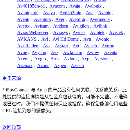
Av40185dn-cd
,
Avacom
,
Avaja
,
Avalonix
,
Avantgarde
,
Avaya
,
Avd552mip
,
Ave
,
Avenir
,
Aventi
,
Aventura
,
Aver
,
Averdigi
,
Avermedia
,
Avertx
,
Avicam
,
Avidsen
,
Avigilon
,
Avilink
,
Avios Webserver
,
Aviosys
,
Avipas
,
Aviptek
,
Avistek
,
AVKANS
,
Avl
,
Avl Hd Dome
,
Avn
,
Avonic
,
Avr Raiden
,
Avs
,
Avstart
,
Avt
,
Avtech
,
Avtron
,
Avue
,
Avycon
,
Avz
,
Awfa-cam
,
Awow
,
Axenta
,
Axeon
,
Axgio
,
Axis
,
Axium
,
Axp
,
Ayrstone
,
Azemax
,
Azone
,
Azpen
,
Aztech
更多来源
* iSpyConnect 与 Anjia 的产品没有任何关联、联系或关系。此
处提供的连接详情是从社区众包获得的，可能不完整、不准确
或已过时。我们不提供任何保证或担保，确保您能够使用这些
URL 连接到您的摄像头。
返回顶部