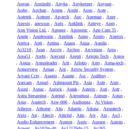
Anvan
,
Anxinshi
,
Anyka
,
Anykeeper
,
Anysun
,
Aobo
,
Aochan
,
Aomg
,
Aoshi
,
Aosu
,
Aote
,
Aotetek
,
Aottom
,
Ap-tech
,
Apc
,
Apeman
,
Aper
,
Apexis
,
apexxus
,
Apix
,
Apklink
,
Apleye
,
Apm
,
Apn Vision Ltd.
,
Apogee
,
Aposonic
,
App Cam 35
,
Apple
,
Applesonic
,
Applink
,
Appo
,
Appro
,
Approx
,
Aprica
,
Apti
,
Aptina
,
Aqara
,
Aqua
,
Aquila
,
Ar3210
,
Aran
,
Arcctv
,
Archos
,
Arcvision
,
Area
,
Area51
,
Arebi
,
Arecont
,
Arenti
,
Argom Tech
,
Argos
,
Argus
,
Argusleader
,
Arit
,
Arlotto
,
Arm
,
Arma-tech
,
Armorview
,
Arnan
,
Arp
,
Arrow Security System
,
Arvani Cctv
,
Asagio
,
Asante
,
Asc
,
Asdibuy
,
Asecam
,
Asgari
,
Ashmount Ptz
,
Asia
,
Asip
,
Asm
,
Asoni
,
Aspac
,
Asrock
,
Astak
,
Asterix
,
Asti
,
Astr
,
Astra Streaming
,
Astrind
,
Astroghost
,
Astrum
,
Astun
,
Asus
,
Asutech
,
Asw-006
,
Aszhonga
,
At Vision
,
Atheros
,
Athome
,
Atis
,
Atlantis
,
Atlona
,
Atomtech
,
Atrix
,
Att
,
Attech
,
Attichd
,
Attn
,
Atv
,
Atz
,
Au3
,
Audio Enhancement
,
August
,
Auric
,
Aussen
,
Autoip
,
Auwer
,
Av102ip-40
,
Av12176dn-15
,
Av265
,