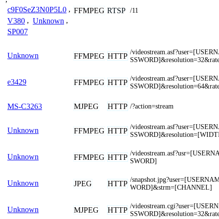
c9F0SeZ3N0P5L0
,
FFMPEG
RTSP
/11
V380
,
Unknown
,
SP007
/videostream.asf?user=[US
Unknown
FFMPEG
HTTP
SSWORD]&resolution=32&rat
/videostream.asf?user=[US
e3429
FFMPEG
HTTP
SSWORD]&resolution=64&rat
MJPEG
HTTP
MS-C3263
/?action=stream
/videostream.asf?user=[US
Unknown
FFMPEG
HTTP
SSWORD]&resolution=[WIDT
/videostream.asf?usr=[USE
Unknown
FFMPEG
HTTP
SWORD]
/snapshot.jpg?user=[USERN
Unknown
JPEG
HTTP
WORD]&strm=[CHANNEL]
/videostream.cgi?user=[US
Unknown
MJPEG
HTTP
SSWORD]&resolution=32&rat