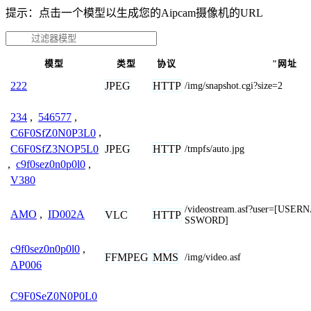
提示：点击一个模型以生成您的Aipcam摄像机的URL
模型
类型
协议
"网址
JPEG
HTTP
222
/img/snapshot.cgi?size=2
234
,
546577
,
C6F0SfZ0N0P3L0
,
C6F0SfZ3NOP5L0
JPEG
HTTP
/tmpfs/auto.jpg
,
c9f0sez0n0p0l0
,
V380
/videostream.asf?user=[US
AMO
,
ID002A
VLC
HTTP
SSWORD]
c9f0sez0n0p0l0
,
FFMPEG
MMS
/img/video.asf
AP006
C9F0SeZ0N0P0L0
,