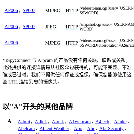
/videostream.cgi?user=[US
AP006
,
SP007
MJPEG
HTTP
SSWORD]
/snapshot.cgi?user=[USERN
AP006
,
SP007
JPEG
HTTP
WORD]
/videostream.cgi?user=[US
AP006
MJPEG
HTTP
SSWORD]&resolution=32&rat
* iSpyConnect 与 Aipcam 的产品没有任何关联、联系或关系。
此处提供的连接详情是从社区众包获得的，可能不完整、不准
确或已过时。我们不提供任何保证或担保，确保您能够使用这
些 URL 连接到您的摄像头。
以"A"开头的其他品牌
A
A-bmi
,
A-link
,
A-mtk
,
A1webcam
,
A4tech
,
Aanke
,
Abelcam
,
Abient Weather
,
Abo
,
Abr
,
Abr Security
,