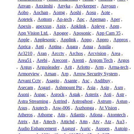
Anvan
,
Anxinshi
,
Anyka
,
Anykeeper
,
Anysun
,
Aobo
,
Aochan
,
Aomg
,
Aoshi
,
Aosu
,
Aote
,
Aotetek
,
Aottom
,
Ap-tech
,
Apc
,
Apeman
,
Aper
,
Apexis
,
apexxus
,
Apix
,
Apklink
,
Apleye
,
Apm
,
Apn Vision Ltd.
,
Apogee
,
Aposonic
,
App Cam 35
,
Apple
,
Applesonic
,
Applink
,
Appo
,
Appro
,
Approx
,
Aprica
,
Apti
,
Aptina
,
Aqara
,
Aqua
,
Aquila
,
Ar3210
,
Aran
,
Arcctv
,
Archos
,
Arcvision
,
Area
,
Area51
,
Arebi
,
Arecont
,
Arenti
,
Argom Tech
,
Argos
,
Argus
,
Argusleader
,
Arit
,
Arlotto
,
Arm
,
Arma-tech
,
Armorview
,
Arnan
,
Arp
,
Arrow Security System
,
Arvani Cctv
,
Asagio
,
Asante
,
Asc
,
Asdibuy
,
Asecam
,
Asgari
,
Ashmount Ptz
,
Asia
,
Asip
,
Asm
,
Asoni
,
Aspac
,
Asrock
,
Astak
,
Asterix
,
Asti
,
Astr
,
Astra Streaming
,
Astrind
,
Astroghost
,
Astrum
,
Astun
,
Asus
,
Asutech
,
Asw-006
,
Aszhonga
,
At Vision
,
Atheros
,
Athome
,
Atis
,
Atlantis
,
Atlona
,
Atomtech
,
Atrix
,
Att
,
Attech
,
Attichd
,
Attn
,
Atv
,
Atz
,
Au3
,
Audio Enhancement
,
August
,
Auric
,
Aussen
,
Autoip
,