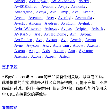
Auwer
,
Av102ip-40
,
Av12176dn-15
,
Av265
,
Av40185dn-cd
,
Avacom
,
Avaja
,
Avalonix
,
Avantgarde
,
Avaya
,
Avd552mip
,
Ave
,
Avenir
,
Aventi
,
Aventura
,
Aver
,
Averdigi
,
Avermedia
,
Avertx
,
Avicam
,
Avidsen
,
Avigilon
,
Avilink
,
Avios Webserver
,
Aviosys
,
Avipas
,
Aviptek
,
Avistek
,
AVKANS
,
Avl
,
Avl Hd Dome
,
Avn
,
Avonic
,
Avr Raiden
,
Avs
,
Avstart
,
Avt
,
Avtech
,
Avtron
,
Avue
,
Avycon
,
Avz
,
Awfa-cam
,
Awow
,
Axenta
,
Axeon
,
Axgio
,
Axis
,
Axium
,
Axp
,
Ayrstone
,
Azemax
,
Azone
,
Azpen
,
Aztech
更多来源
* iSpyConnect 与 Aipcam 的产品没有任何关联、联系或关系。
此处提供的连接详情是从社区众包获得的，可能不完整、不准
确或已过时。我们不提供任何保证或担保，确保您能够使用这
些 URL 连接到您的摄像头。
返回顶部