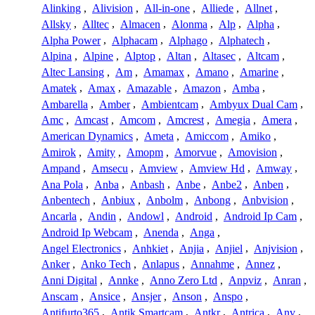
Alinking
,
Alivision
,
All-in-one
,
Alliede
,
Allnet
,
Allsky
,
Alltec
,
Almacen
,
Alonma
,
Alp
,
Alpha
,
Alpha Power
,
Alphacam
,
Alphago
,
Alphatech
,
Alpina
,
Alpine
,
Alptop
,
Altan
,
Altasec
,
Altcam
,
Altec Lansing
,
Am
,
Amamax
,
Amano
,
Amarine
,
Amatek
,
Amax
,
Amazable
,
Amazon
,
Amba
,
Ambarella
,
Amber
,
Ambientcam
,
Ambyux Dual Cam
,
Amc
,
Amcast
,
Amcom
,
Amcrest
,
Amegia
,
Amera
,
American Dynamics
,
Ameta
,
Amiccom
,
Amiko
,
Amirok
,
Amity
,
Amopm
,
Amorvue
,
Amovision
,
Ampand
,
Amsecu
,
Amview
,
Amview Hd
,
Amway
,
Ana Pola
,
Anba
,
Anbash
,
Anbe
,
Anbe2
,
Anben
,
Anbentech
,
Anbiux
,
Anbolm
,
Anbong
,
Anbvision
,
Ancarla
,
Andin
,
Andowl
,
Android
,
Android Ip Cam
,
Android Ip Webcam
,
Anenda
,
Anga
,
Angel Electronics
,
Anhkiet
,
Anjia
,
Anjiel
,
Anjvision
,
Anker
,
Anko Tech
,
Anlapus
,
Annahme
,
Annez
,
Anni Digital
,
Annke
,
Anno Zero Ltd
,
Anpviz
,
Anran
,
Anscam
,
Ansice
,
Ansjer
,
Anson
,
Anspo
,
Antifurto365
,
Antik Smartcam
,
Antkr
,
Antrica
,
Anv
,