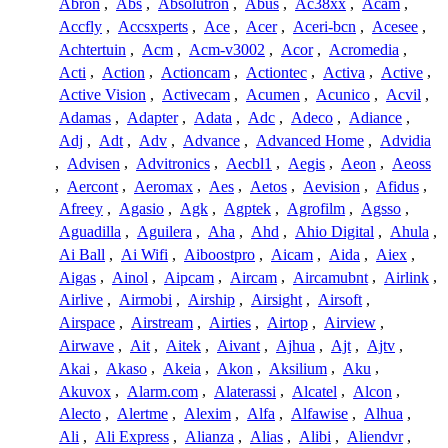
Abron
,
Abs
,
Absolutron
,
Abus
,
Ac38xx
,
Acam
,
Accfly
,
Accsxperts
,
Ace
,
Acer
,
Aceri-bcn
,
Acesee
,
Achtertuin
,
Acm
,
Acm-v3002
,
Acor
,
Acromedia
,
Acti
,
Action
,
Actioncam
,
Actiontec
,
Activa
,
Active
,
Active Vision
,
Activecam
,
Acumen
,
Acunico
,
Acvil
,
Adamas
,
Adapter
,
Adata
,
Adc
,
Adeco
,
Adiance
,
Adj
,
Adt
,
Adv
,
Advance
,
Advanced Home
,
Advidia
,
Advisen
,
Advitronics
,
Aecbl1
,
Aegis
,
Aeon
,
Aeoss
,
Aercont
,
Aeromax
,
Aes
,
Aetos
,
Aevision
,
Afidus
,
Afreey
,
Agasio
,
Agk
,
Agptek
,
Agrofilm
,
Agsso
,
Aguadilla
,
Aguilera
,
Aha
,
Ahd
,
Ahio Digital
,
Ahula
,
Ai Ball
,
Ai Wifi
,
Aiboostpro
,
Aicam
,
Aida
,
Aiex
,
Aigas
,
Ainol
,
Aipcam
,
Aircam
,
Aircamubnt
,
Airlink
,
Airlive
,
Airmobi
,
Airship
,
Airsight
,
Airsoft
,
Airspace
,
Airstream
,
Airties
,
Airtop
,
Airview
,
Airwave
,
Ait
,
Aitek
,
Aivant
,
Ajhua
,
Ajt
,
Ajtv
,
Akai
,
Akaso
,
Akeia
,
Akon
,
Aksilium
,
Aku
,
Akuvox
,
Alarm.com
,
Alaterassi
,
Alcatel
,
Alcon
,
Alecto
,
Alertme
,
Alexim
,
Alfa
,
Alfawise
,
Alhua
,
Ali
,
Ali Express
,
Alianza
,
Alias
,
Alibi
,
Aliendvr
,