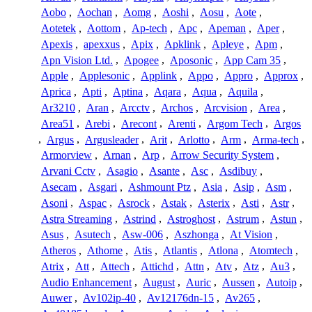
Aobo
,
Aochan
,
Aomg
,
Aoshi
,
Aosu
,
Aote
,
Aotetek
,
Aottom
,
Ap-tech
,
Apc
,
Apeman
,
Aper
,
Apexis
,
apexxus
,
Apix
,
Apklink
,
Apleye
,
Apm
,
Apn Vision Ltd.
,
Apogee
,
Aposonic
,
App Cam 35
,
Apple
,
Applesonic
,
Applink
,
Appo
,
Appro
,
Approx
,
Aprica
,
Apti
,
Aptina
,
Aqara
,
Aqua
,
Aquila
,
Ar3210
,
Aran
,
Arcctv
,
Archos
,
Arcvision
,
Area
,
Area51
,
Arebi
,
Arecont
,
Arenti
,
Argom Tech
,
Argos
,
Argus
,
Argusleader
,
Arit
,
Arlotto
,
Arm
,
Arma-tech
,
Armorview
,
Arnan
,
Arp
,
Arrow Security System
,
Arvani Cctv
,
Asagio
,
Asante
,
Asc
,
Asdibuy
,
Asecam
,
Asgari
,
Ashmount Ptz
,
Asia
,
Asip
,
Asm
,
Asoni
,
Aspac
,
Asrock
,
Astak
,
Asterix
,
Asti
,
Astr
,
Astra Streaming
,
Astrind
,
Astroghost
,
Astrum
,
Astun
,
Asus
,
Asutech
,
Asw-006
,
Aszhonga
,
At Vision
,
Atheros
,
Athome
,
Atis
,
Atlantis
,
Atlona
,
Atomtech
,
Atrix
,
Att
,
Attech
,
Attichd
,
Attn
,
Atv
,
Atz
,
Au3
,
Audio Enhancement
,
August
,
Auric
,
Aussen
,
Autoip
,
Auwer
,
Av102ip-40
,
Av12176dn-15
,
Av265
,