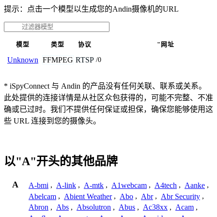
提示：点击一个模型以生成您的Andin摄像机的URL
模型
类型
协议
"网址
FFMPEG
RTSP
Unknown
/0
* iSpyConnect 与 Andin 的产品没有任何关联、联系或关系。
此处提供的连接详情是从社区众包获得的，可能不完整、不准
确或已过时。我们不提供任何保证或担保，确保您能够使用这
些 URL 连接到您的摄像头。
以"A"开头的其他品牌
A
A-bmi
,
A-link
,
A-mtk
,
A1webcam
,
A4tech
,
Aanke
,
Abelcam
,
Abient Weather
,
Abo
,
Abr
,
Abr Security
,
Abron
,
Abs
,
Absolutron
,
Abus
,
Ac38xx
,
Acam
,