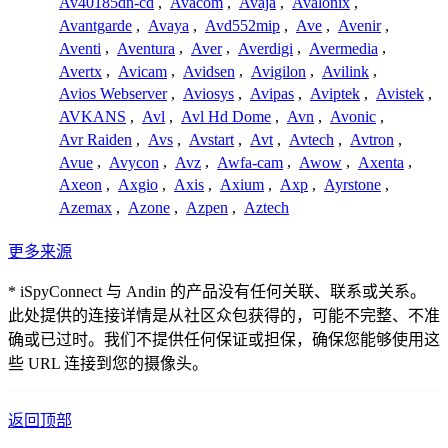
Av40185dn-cd
,
Avacom
,
Avaja
,
Avalonix
,
Avantgarde
,
Avaya
,
Avd552mip
,
Ave
,
Avenir
,
Aventi
,
Aventura
,
Aver
,
Averdigi
,
Avermedia
,
Avertx
,
Avicam
,
Avidsen
,
Avigilon
,
Avilink
,
Avios Webserver
,
Aviosys
,
Avipas
,
Aviptek
,
Avistek
,
AVKANS
,
Avl
,
Avl Hd Dome
,
Avn
,
Avonic
,
Avr Raiden
,
Avs
,
Avstart
,
Avt
,
Avtech
,
Avtron
,
Avue
,
Avycon
,
Avz
,
Awfa-cam
,
Awow
,
Axenta
,
Axeon
,
Axgio
,
Axis
,
Axium
,
Axp
,
Ayrstone
,
Azemax
,
Azone
,
Azpen
,
Aztech
更多来源
* iSpyConnect 与 Andin 的产品没有任何关联、联系或关系。
此处提供的连接详情是从社区众包获得的，可能不完整、不准
确或已过时。我们不提供任何保证或担保，确保您能够使用这
些 URL 连接到您的摄像头。
返回顶部