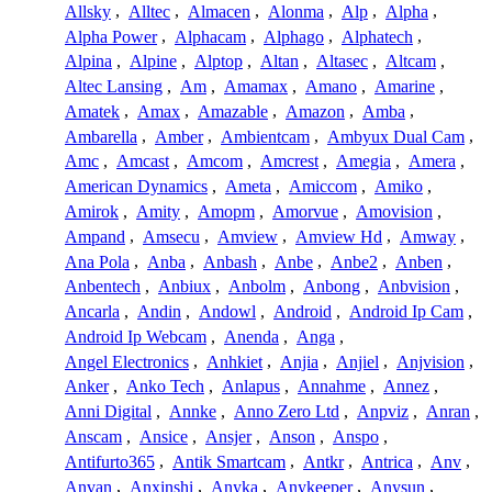
Allsky
,
Alltec
,
Almacen
,
Alonma
,
Alp
,
Alpha
,
Alpha Power
,
Alphacam
,
Alphago
,
Alphatech
,
Alpina
,
Alpine
,
Alptop
,
Altan
,
Altasec
,
Altcam
,
Altec Lansing
,
Am
,
Amamax
,
Amano
,
Amarine
,
Amatek
,
Amax
,
Amazable
,
Amazon
,
Amba
,
Ambarella
,
Amber
,
Ambientcam
,
Ambyux Dual Cam
,
Amc
,
Amcast
,
Amcom
,
Amcrest
,
Amegia
,
Amera
,
American Dynamics
,
Ameta
,
Amiccom
,
Amiko
,
Amirok
,
Amity
,
Amopm
,
Amorvue
,
Amovision
,
Ampand
,
Amsecu
,
Amview
,
Amview Hd
,
Amway
,
Ana Pola
,
Anba
,
Anbash
,
Anbe
,
Anbe2
,
Anben
,
Anbentech
,
Anbiux
,
Anbolm
,
Anbong
,
Anbvision
,
Ancarla
,
Andin
,
Andowl
,
Android
,
Android Ip Cam
,
Android Ip Webcam
,
Anenda
,
Anga
,
Angel Electronics
,
Anhkiet
,
Anjia
,
Anjiel
,
Anjvision
,
Anker
,
Anko Tech
,
Anlapus
,
Annahme
,
Annez
,
Anni Digital
,
Annke
,
Anno Zero Ltd
,
Anpviz
,
Anran
,
Anscam
,
Ansice
,
Ansjer
,
Anson
,
Anspo
,
Antifurto365
,
Antik Smartcam
,
Antkr
,
Antrica
,
Anv
,
Anvan
,
Anxinshi
,
Anyka
,
Anykeeper
,
Anysun
,