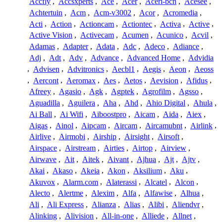
Accfly
,
Accsxperts
,
Ace
,
Acer
,
Aceri-bcn
,
Acesee
,
Achtertuin
,
Acm
,
Acm-v3002
,
Acor
,
Acromedia
,
Acti
,
Action
,
Actioncam
,
Actiontec
,
Activa
,
Active
,
Active Vision
,
Activecam
,
Acumen
,
Acunico
,
Acvil
,
Adamas
,
Adapter
,
Adata
,
Adc
,
Adeco
,
Adiance
,
Adj
,
Adt
,
Adv
,
Advance
,
Advanced Home
,
Advidia
,
Advisen
,
Advitronics
,
Aecbl1
,
Aegis
,
Aeon
,
Aeoss
,
Aercont
,
Aeromax
,
Aes
,
Aetos
,
Aevision
,
Afidus
,
Afreey
,
Agasio
,
Agk
,
Agptek
,
Agrofilm
,
Agsso
,
Aguadilla
,
Aguilera
,
Aha
,
Ahd
,
Ahio Digital
,
Ahula
,
Ai Ball
,
Ai Wifi
,
Aiboostpro
,
Aicam
,
Aida
,
Aiex
,
Aigas
,
Ainol
,
Aipcam
,
Aircam
,
Aircamubnt
,
Airlink
,
Airlive
,
Airmobi
,
Airship
,
Airsight
,
Airsoft
,
Airspace
,
Airstream
,
Airties
,
Airtop
,
Airview
,
Airwave
,
Ait
,
Aitek
,
Aivant
,
Ajhua
,
Ajt
,
Ajtv
,
Akai
,
Akaso
,
Akeia
,
Akon
,
Aksilium
,
Aku
,
Akuvox
,
Alarm.com
,
Alaterassi
,
Alcatel
,
Alcon
,
Alecto
,
Alertme
,
Alexim
,
Alfa
,
Alfawise
,
Alhua
,
Ali
,
Ali Express
,
Alianza
,
Alias
,
Alibi
,
Aliendvr
,
Alinking
,
Alivision
,
All-in-one
,
Alliede
,
Allnet
,