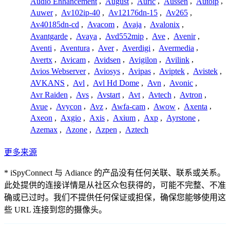
Audio Enhancement
,
August
,
Auric
,
Aussen
,
Autoip
,
Auwer
,
Av102ip-40
,
Av12176dn-15
,
Av265
,
Av40185dn-cd
,
Avacom
,
Avaja
,
Avalonix
,
Avantgarde
,
Avaya
,
Avd552mip
,
Ave
,
Avenir
,
Aventi
,
Aventura
,
Aver
,
Averdigi
,
Avermedia
,
Avertx
,
Avicam
,
Avidsen
,
Avigilon
,
Avilink
,
Avios Webserver
,
Aviosys
,
Avipas
,
Aviptek
,
Avistek
,
AVKANS
,
Avl
,
Avl Hd Dome
,
Avn
,
Avonic
,
Avr Raiden
,
Avs
,
Avstart
,
Avt
,
Avtech
,
Avtron
,
Avue
,
Avycon
,
Avz
,
Awfa-cam
,
Awow
,
Axenta
,
Axeon
,
Axgio
,
Axis
,
Axium
,
Axp
,
Ayrstone
,
Azemax
,
Azone
,
Azpen
,
Aztech
更多来源
* iSpyConnect 与 Adiance 的产品没有任何关联、联系或关系。
此处提供的连接详情是从社区众包获得的，可能不完整、不准
确或已过时。我们不提供任何保证或担保，确保您能够使用这
些 URL 连接到您的摄像头。