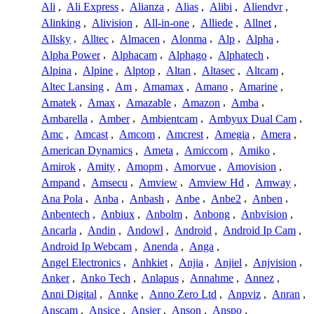
Ali
,
Ali Express
,
Alianza
,
Alias
,
Alibi
,
Aliendvr
,
Alinking
,
Alivision
,
All-in-one
,
Alliede
,
Allnet
,
Allsky
,
Alltec
,
Almacen
,
Alonma
,
Alp
,
Alpha
,
Alpha Power
,
Alphacam
,
Alphago
,
Alphatech
,
Alpina
,
Alpine
,
Alptop
,
Altan
,
Altasec
,
Altcam
,
Altec Lansing
,
Am
,
Amamax
,
Amano
,
Amarine
,
Amatek
,
Amax
,
Amazable
,
Amazon
,
Amba
,
Ambarella
,
Amber
,
Ambientcam
,
Ambyux Dual Cam
,
Amc
,
Amcast
,
Amcom
,
Amcrest
,
Amegia
,
Amera
,
American Dynamics
,
Ameta
,
Amiccom
,
Amiko
,
Amirok
,
Amity
,
Amopm
,
Amorvue
,
Amovision
,
Ampand
,
Amsecu
,
Amview
,
Amview Hd
,
Amway
,
Ana Pola
,
Anba
,
Anbash
,
Anbe
,
Anbe2
,
Anben
,
Anbentech
,
Anbiux
,
Anbolm
,
Anbong
,
Anbvision
,
Ancarla
,
Andin
,
Andowl
,
Android
,
Android Ip Cam
,
Android Ip Webcam
,
Anenda
,
Anga
,
Angel Electronics
,
Anhkiet
,
Anjia
,
Anjiel
,
Anjvision
,
Anker
,
Anko Tech
,
Anlapus
,
Annahme
,
Annez
,
Anni Digital
,
Annke
,
Anno Zero Ltd
,
Anpviz
,
Anran
,
Anscam
,
Ansice
,
Ansjer
,
Anson
,
Anspo
,