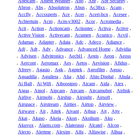
Abelcam
,
Abient Weather
,
Abo
,
Abr
,
Abr Security
,
Abron
,
Abs
,
Absolutron
,
Abus
,
Ac38xx
,
Acam
,
Accfly
,
Accsxperts
,
Ace
,
Acer
,
Aceri-bcn
,
Acesee
,
Achtertuin
,
Acm
,
Acm-v3002
,
Acor
,
Acromedia
,
Acti
,
Action
,
Actioncam
,
Actiontec
,
Activa
,
Active
,
Active Vision
,
Activecam
,
Acumen
,
Acunico
,
Acvil
,
Adamas
,
Adapter
,
Adata
,
Adc
,
Adeco
,
Adiance
,
Adj
,
Adt
,
Adv
,
Advance
,
Advanced Home
,
Advidia
,
Advisen
,
Advitronics
,
Aecbl1
,
Aegis
,
Aeon
,
Aeoss
,
Aercont
,
Aeromax
,
Aes
,
Aetos
,
Aevision
,
Afidus
,
Afreey
,
Agasio
,
Agk
,
Agptek
,
Agrofilm
,
Agsso
,
Aguadilla
,
Aguilera
,
Aha
,
Ahd
,
Ahio Digital
,
Ahula
,
Ai Ball
,
Ai Wifi
,
Aiboostpro
,
Aicam
,
Aida
,
Aiex
,
Aigas
,
Ainol
,
Aipcam
,
Aircam
,
Aircamubnt
,
Airlink
,
Airlive
,
Airmobi
,
Airship
,
Airsight
,
Airsoft
,
Airspace
,
Airstream
,
Airties
,
Airtop
,
Airview
,
Airwave
,
Ait
,
Aitek
,
Aivant
,
Ajhua
,
Ajt
,
Ajtv
,
Akai
,
Akaso
,
Akeia
,
Akon
,
Aksilium
,
Aku
,
Akuvox
,
Alarm.com
,
Alaterassi
,
Alcatel
,
Alcon
,
Alecto
,
Alertme
,
Alexim
,
Alfa
,
Alfawise
,
Alhua
,