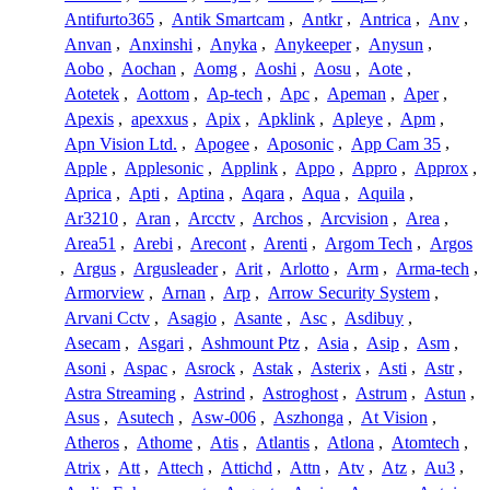
Antifurto365
,
Antik Smartcam
,
Antkr
,
Antrica
,
Anv
,
Anvan
,
Anxinshi
,
Anyka
,
Anykeeper
,
Anysun
,
Aobo
,
Aochan
,
Aomg
,
Aoshi
,
Aosu
,
Aote
,
Aotetek
,
Aottom
,
Ap-tech
,
Apc
,
Apeman
,
Aper
,
Apexis
,
apexxus
,
Apix
,
Apklink
,
Apleye
,
Apm
,
Apn Vision Ltd.
,
Apogee
,
Aposonic
,
App Cam 35
,
Apple
,
Applesonic
,
Applink
,
Appo
,
Appro
,
Approx
,
Aprica
,
Apti
,
Aptina
,
Aqara
,
Aqua
,
Aquila
,
Ar3210
,
Aran
,
Arcctv
,
Archos
,
Arcvision
,
Area
,
Area51
,
Arebi
,
Arecont
,
Arenti
,
Argom Tech
,
Argos
,
Argus
,
Argusleader
,
Arit
,
Arlotto
,
Arm
,
Arma-tech
,
Armorview
,
Arnan
,
Arp
,
Arrow Security System
,
Arvani Cctv
,
Asagio
,
Asante
,
Asc
,
Asdibuy
,
Asecam
,
Asgari
,
Ashmount Ptz
,
Asia
,
Asip
,
Asm
,
Asoni
,
Aspac
,
Asrock
,
Astak
,
Asterix
,
Asti
,
Astr
,
Astra Streaming
,
Astrind
,
Astroghost
,
Astrum
,
Astun
,
Asus
,
Asutech
,
Asw-006
,
Aszhonga
,
At Vision
,
Atheros
,
Athome
,
Atis
,
Atlantis
,
Atlona
,
Atomtech
,
Atrix
,
Att
,
Attech
,
Attichd
,
Attn
,
Atv
,
Atz
,
Au3
,