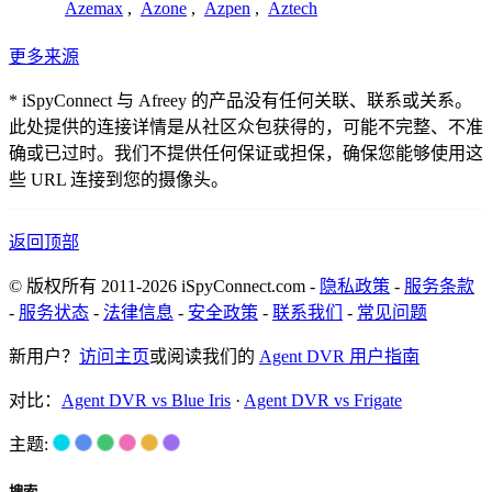
Azemax
,
Azone
,
Azpen
,
Aztech
更多来源
* iSpyConnect 与 Afreey 的产品没有任何关联、联系或关系。
此处提供的连接详情是从社区众包获得的，可能不完整、不准
确或已过时。我们不提供任何保证或担保，确保您能够使用这
些 URL 连接到您的摄像头。
返回顶部
© 版权所有 2011-2026 iSpyConnect.com -
隐私政策
-
服务条款
-
服务状态
-
法律信息
-
安全政策
-
联系我们
-
常见问题
新用户？
访问主页
或阅读我们的
Agent DVR 用户指南
对比：
Agent DVR vs Blue Iris
·
Agent DVR vs Frigate
主题: