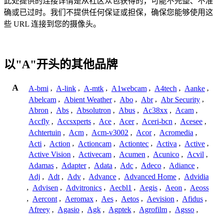
此处提供的连接详情是从社区众包获得的，可能不完整、不准
确或已过时。我们不提供任何保证或担保，确保您能够使用这
些 URL 连接到您的摄像头。
以"A"开头的其他品牌
A
A-bmi
,
A-link
,
A-mtk
,
A1webcam
,
A4tech
,
Aanke
,
Abelcam
,
Abient Weather
,
Abo
,
Abr
,
Abr Security
,
Abron
,
Abs
,
Absolutron
,
Abus
,
Ac38xx
,
Acam
,
Accfly
,
Accsxperts
,
Ace
,
Acer
,
Aceri-bcn
,
Acesee
,
Achtertuin
,
Acm
,
Acm-v3002
,
Acor
,
Acromedia
,
Acti
,
Action
,
Actioncam
,
Actiontec
,
Activa
,
Active
,
Active Vision
,
Activecam
,
Acumen
,
Acunico
,
Acvil
,
Adamas
,
Adapter
,
Adata
,
Adc
,
Adeco
,
Adiance
,
Adj
,
Adt
,
Adv
,
Advance
,
Advanced Home
,
Advidia
,
Advisen
,
Advitronics
,
Aecbl1
,
Aegis
,
Aeon
,
Aeoss
,
Aercont
,
Aeromax
,
Aes
,
Aetos
,
Aevision
,
Afidus
,
Afreey
,
Agasio
,
Agk
,
Agptek
,
Agrofilm
,
Agsso
,