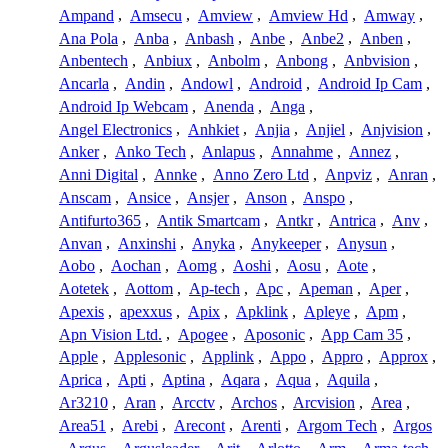
Ampand
,
Amsecu
,
Amview
,
Amview Hd
,
Amway
,
Ana Pola
,
Anba
,
Anbash
,
Anbe
,
Anbe2
,
Anben
,
Anbentech
,
Anbiux
,
Anbolm
,
Anbong
,
Anbvision
,
Ancarla
,
Andin
,
Andowl
,
Android
,
Android Ip Cam
,
Android Ip Webcam
,
Anenda
,
Anga
,
Angel Electronics
,
Anhkiet
,
Anjia
,
Anjiel
,
Anjvision
,
Anker
,
Anko Tech
,
Anlapus
,
Annahme
,
Annez
,
Anni Digital
,
Annke
,
Anno Zero Ltd
,
Anpviz
,
Anran
,
Anscam
,
Ansice
,
Ansjer
,
Anson
,
Anspo
,
Antifurto365
,
Antik Smartcam
,
Antkr
,
Antrica
,
Anv
,
Anvan
,
Anxinshi
,
Anyka
,
Anykeeper
,
Anysun
,
Aobo
,
Aochan
,
Aomg
,
Aoshi
,
Aosu
,
Aote
,
Aotetek
,
Aottom
,
Ap-tech
,
Apc
,
Apeman
,
Aper
,
Apexis
,
apexxus
,
Apix
,
Apklink
,
Apleye
,
Apm
,
Apn Vision Ltd.
,
Apogee
,
Aposonic
,
App Cam 35
,
Apple
,
Applesonic
,
Applink
,
Appo
,
Appro
,
Approx
,
Aprica
,
Apti
,
Aptina
,
Aqara
,
Aqua
,
Aquila
,
Ar3210
,
Aran
,
Arcctv
,
Archos
,
Arcvision
,
Area
,
Area51
,
Arebi
,
Arecont
,
Arenti
,
Argom Tech
,
Argos