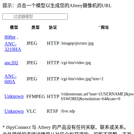
提示：点击一个模型以生成您的Afreey摄像机的URL
模型
类型
协议
"网址
808pr
,
JPEG
HTTP
/imagep/picture.jpg
ANC-
3210HA
JPEG
HTTP
anc202
/cgi-bin/video.jpg
ANC-
JPEG
HTTP
/cgi-bin/video.jpg?size=2
600A
/videostream.asf?user=[USERNAME]&p
Unknown
FFMPEG
HTTP
SSWORD]&resolution=64&rate=0
VLC
RTSP
Unknown
/live.sdp
* iSpyConnect 与 Afreey 的产品没有任何关联、联系或关系。