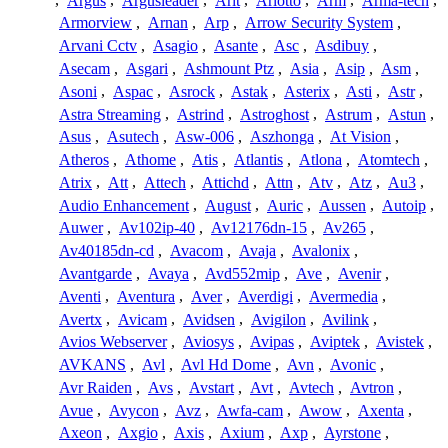
,
Argus
,
Argusleader
,
Arit
,
Arlotto
,
Arm
,
Arma-tech
,
Armorview
,
Arnan
,
Arp
,
Arrow Security System
,
Arvani Cctv
,
Asagio
,
Asante
,
Asc
,
Asdibuy
,
Asecam
,
Asgari
,
Ashmount Ptz
,
Asia
,
Asip
,
Asm
,
Asoni
,
Aspac
,
Asrock
,
Astak
,
Asterix
,
Asti
,
Astr
,
Astra Streaming
,
Astrind
,
Astroghost
,
Astrum
,
Astun
,
Asus
,
Asutech
,
Asw-006
,
Aszhonga
,
At Vision
,
Atheros
,
Athome
,
Atis
,
Atlantis
,
Atlona
,
Atomtech
,
Atrix
,
Att
,
Attech
,
Attichd
,
Attn
,
Atv
,
Atz
,
Au3
,
Audio Enhancement
,
August
,
Auric
,
Aussen
,
Autoip
,
Auwer
,
Av102ip-40
,
Av12176dn-15
,
Av265
,
Av40185dn-cd
,
Avacom
,
Avaja
,
Avalonix
,
Avantgarde
,
Avaya
,
Avd552mip
,
Ave
,
Avenir
,
Aventi
,
Aventura
,
Aver
,
Averdigi
,
Avermedia
,
Avertx
,
Avicam
,
Avidsen
,
Avigilon
,
Avilink
,
Avios Webserver
,
Aviosys
,
Avipas
,
Aviptek
,
Avistek
,
AVKANS
,
Avl
,
Avl Hd Dome
,
Avn
,
Avonic
,
Avr Raiden
,
Avs
,
Avstart
,
Avt
,
Avtech
,
Avtron
,
Avue
,
Avycon
,
Avz
,
Awfa-cam
,
Awow
,
Axenta
,
Axeon
,
Axgio
,
Axis
,
Axium
,
Axp
,
Ayrstone
,