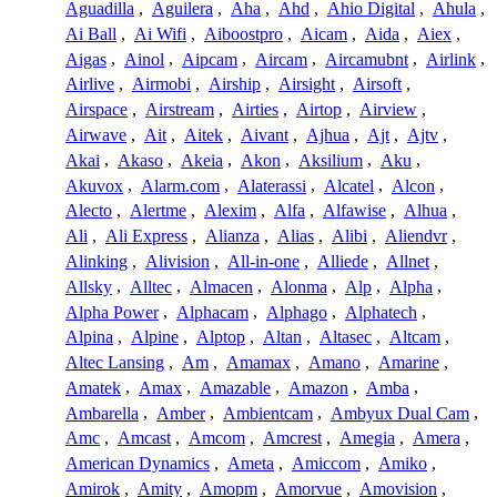
Aguadilla
,
Aguilera
,
Aha
,
Ahd
,
Ahio Digital
,
Ahula
,
Ai Ball
,
Ai Wifi
,
Aiboostpro
,
Aicam
,
Aida
,
Aiex
,
Aigas
,
Ainol
,
Aipcam
,
Aircam
,
Aircamubnt
,
Airlink
,
Airlive
,
Airmobi
,
Airship
,
Airsight
,
Airsoft
,
Airspace
,
Airstream
,
Airties
,
Airtop
,
Airview
,
Airwave
,
Ait
,
Aitek
,
Aivant
,
Ajhua
,
Ajt
,
Ajtv
,
Akai
,
Akaso
,
Akeia
,
Akon
,
Aksilium
,
Aku
,
Akuvox
,
Alarm.com
,
Alaterassi
,
Alcatel
,
Alcon
,
Alecto
,
Alertme
,
Alexim
,
Alfa
,
Alfawise
,
Alhua
,
Ali
,
Ali Express
,
Alianza
,
Alias
,
Alibi
,
Aliendvr
,
Alinking
,
Alivision
,
All-in-one
,
Alliede
,
Allnet
,
Allsky
,
Alltec
,
Almacen
,
Alonma
,
Alp
,
Alpha
,
Alpha Power
,
Alphacam
,
Alphago
,
Alphatech
,
Alpina
,
Alpine
,
Alptop
,
Altan
,
Altasec
,
Altcam
,
Altec Lansing
,
Am
,
Amamax
,
Amano
,
Amarine
,
Amatek
,
Amax
,
Amazable
,
Amazon
,
Amba
,
Ambarella
,
Amber
,
Ambientcam
,
Ambyux Dual Cam
,
Amc
,
Amcast
,
Amcom
,
Amcrest
,
Amegia
,
Amera
,
American Dynamics
,
Ameta
,
Amiccom
,
Amiko
,
Amirok
,
Amity
,
Amopm
,
Amorvue
,
Amovision
,