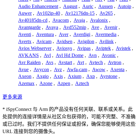
Audio Enhancement
,
August
,
Auric
,
Aussen
,
Autoip
,
Auwer
,
Av102ip-40
,
Av12176dn-15
,
Av265
,
Av40185dn-cd
,
Avacom
,
Avaja
,
Avalonix
,
Avantgarde
,
Avaya
,
Avd552mip
,
Ave
,
Avenir
,
Aventi
,
Aventura
,
Aver
,
Averdigi
,
Avermedia
,
Avertx
,
Avicam
,
Avidsen
,
Avigilon
,
Avilink
,
Avios Webserver
,
Aviosys
,
Avipas
,
Aviptek
,
Avistek
,
AVKANS
,
Avl
,
Avl Hd Dome
,
Avn
,
Avonic
,
Avr Raiden
,
Avs
,
Avstart
,
Avt
,
Avtech
,
Avtron
,
Avue
,
Avycon
,
Avz
,
Awfa-cam
,
Awow
,
Axenta
,
Axeon
,
Axgio
,
Axis
,
Axium
,
Axp
,
Ayrstone
,
Azemax
,
Azone
,
Azpen
,
Aztech
更多来源
* iSpyConnect 与 Arm 的产品没有任何关联、联系或关系。此
处提供的连接详情是从社区众包获得的，可能不完整、不准确
或已过时。我们不提供任何保证或担保，确保您能够使用这些
URL 连接到您的摄像头。