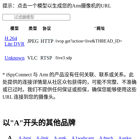
提示：点击一个模型以生成您的Arm摄像机的URL
模型
类型
协议
"网址
H.264
JPEG
HTTP
/ivop.get?action=live&THREAD_ID=
Lite DVR
VLC
RTSP
Unknown
/live3.sdp
* iSpyConnect 与 Arm 的产品没有任何关联、联系或关系。此
处提供的连接详情是从社区众包获得的，可能不完整、不准确
或已过时。我们不提供任何保证或担保，确保您能够使用这些
URL 连接到您的摄像头。
以"A"开头的其他品牌
A
A-bmi
,
A-link
,
A-mtk
,
A1webcam
,
A4tech
,
Aanke
,