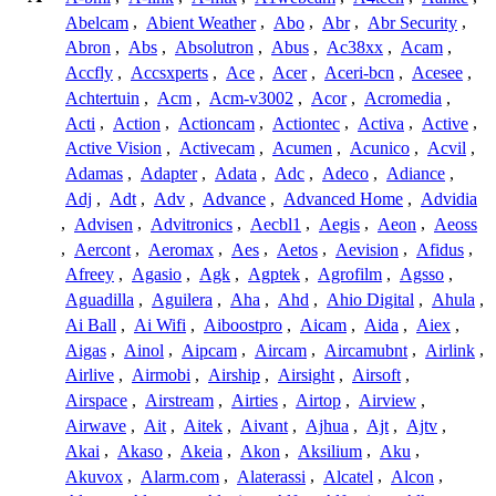
Abelcam
,
Abient Weather
,
Abo
,
Abr
,
Abr Security
,
Abron
,
Abs
,
Absolutron
,
Abus
,
Ac38xx
,
Acam
,
Accfly
,
Accsxperts
,
Ace
,
Acer
,
Aceri-bcn
,
Acesee
,
Achtertuin
,
Acm
,
Acm-v3002
,
Acor
,
Acromedia
,
Acti
,
Action
,
Actioncam
,
Actiontec
,
Activa
,
Active
,
Active Vision
,
Activecam
,
Acumen
,
Acunico
,
Acvil
,
Adamas
,
Adapter
,
Adata
,
Adc
,
Adeco
,
Adiance
,
Adj
,
Adt
,
Adv
,
Advance
,
Advanced Home
,
Advidia
,
Advisen
,
Advitronics
,
Aecbl1
,
Aegis
,
Aeon
,
Aeoss
,
Aercont
,
Aeromax
,
Aes
,
Aetos
,
Aevision
,
Afidus
,
Afreey
,
Agasio
,
Agk
,
Agptek
,
Agrofilm
,
Agsso
,
Aguadilla
,
Aguilera
,
Aha
,
Ahd
,
Ahio Digital
,
Ahula
,
Ai Ball
,
Ai Wifi
,
Aiboostpro
,
Aicam
,
Aida
,
Aiex
,
Aigas
,
Ainol
,
Aipcam
,
Aircam
,
Aircamubnt
,
Airlink
,
Airlive
,
Airmobi
,
Airship
,
Airsight
,
Airsoft
,
Airspace
,
Airstream
,
Airties
,
Airtop
,
Airview
,
Airwave
,
Ait
,
Aitek
,
Aivant
,
Ajhua
,
Ajt
,
Ajtv
,
Akai
,
Akaso
,
Akeia
,
Akon
,
Aksilium
,
Aku
,
Akuvox
,
Alarm.com
,
Alaterassi
,
Alcatel
,
Alcon
,