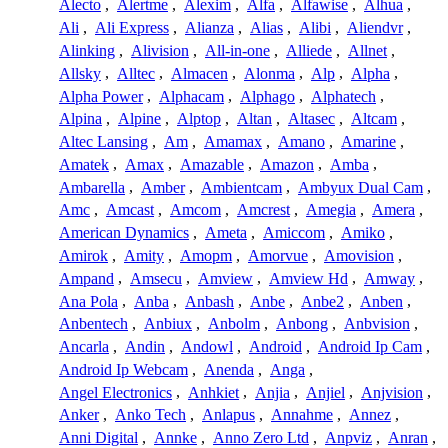
Alecto
,
Alertme
,
Alexim
,
Alfa
,
Alfawise
,
Alhua
,
Ali
,
Ali Express
,
Alianza
,
Alias
,
Alibi
,
Aliendvr
,
Alinking
,
Alivision
,
All-in-one
,
Alliede
,
Allnet
,
Allsky
,
Alltec
,
Almacen
,
Alonma
,
Alp
,
Alpha
,
Alpha Power
,
Alphacam
,
Alphago
,
Alphatech
,
Alpina
,
Alpine
,
Alptop
,
Altan
,
Altasec
,
Altcam
,
Altec Lansing
,
Am
,
Amamax
,
Amano
,
Amarine
,
Amatek
,
Amax
,
Amazable
,
Amazon
,
Amba
,
Ambarella
,
Amber
,
Ambientcam
,
Ambyux Dual Cam
,
Amc
,
Amcast
,
Amcom
,
Amcrest
,
Amegia
,
Amera
,
American Dynamics
,
Ameta
,
Amiccom
,
Amiko
,
Amirok
,
Amity
,
Amopm
,
Amorvue
,
Amovision
,
Ampand
,
Amsecu
,
Amview
,
Amview Hd
,
Amway
,
Ana Pola
,
Anba
,
Anbash
,
Anbe
,
Anbe2
,
Anben
,
Anbentech
,
Anbiux
,
Anbolm
,
Anbong
,
Anbvision
,
Ancarla
,
Andin
,
Andowl
,
Android
,
Android Ip Cam
,
Android Ip Webcam
,
Anenda
,
Anga
,
Angel Electronics
,
Anhkiet
,
Anjia
,
Anjiel
,
Anjvision
,
Anker
,
Anko Tech
,
Anlapus
,
Annahme
,
Annez
,
Anni Digital
,
Annke
,
Anno Zero Ltd
,
Anpviz
,
Anran
,