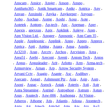
Anscam
,
Ansice
,
Ansjer
,
Anson
,
Anspo
,
Antifurto365
,
Antik Smartcam
,
Antkr
,
Antrica
,
Anv
,
Anvan
,
Anxinshi
,
Anyka
,
Anykeeper
,
Anysun
,
Aobo
,
Aochan
,
Aomg
,
Aoshi
,
Aosu
,
Aote
,
Aotetek
,
Aottom
,
Ap-tech
,
Apc
,
Apeman
,
Aper
,
Apexis
,
apexxus
,
Apix
,
Apklink
,
Apleye
,
Apm
,
Apn Vision Ltd.
,
Apogee
,
Aposonic
,
App Cam 35
,
Apple
,
Applesonic
,
Applink
,
Appo
,
Appro
,
Approx
,
Aprica
,
Apti
,
Aptina
,
Aqara
,
Aqua
,
Aquila
,
Ar3210
,
Aran
,
Arcctv
,
Archos
,
Arcvision
,
Area
,
Area51
,
Arebi
,
Arecont
,
Arenti
,
Argom Tech
,
Argos
,
Argus
,
Argusleader
,
Arit
,
Arlotto
,
Arm
,
Arma-tech
,
Armorview
,
Arnan
,
Arp
,
Arrow Security System
,
Arvani Cctv
,
Asagio
,
Asante
,
Asc
,
Asdibuy
,
Asecam
,
Asgari
,
Ashmount Ptz
,
Asia
,
Asip
,
Asm
,
Asoni
,
Aspac
,
Asrock
,
Astak
,
Asterix
,
Asti
,
Astr
,
Astra Streaming
,
Astrind
,
Astroghost
,
Astrum
,
Astun
,
Asus
,
Asutech
,
Asw-006
,
Aszhonga
,
At Vision
,
Atheros
,
Athome
,
Atis
,
Atlantis
,
Atlona
,
Atomtech
,
Atrix
,
Att
,
Attech
,
Attichd
,
Attn
,
Atv
,
Atz
,
Au3
,