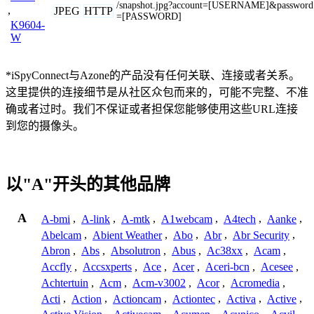
/snapshot.jpg?account=[USERNAME]&password
,
JPEG
HTTP
=[PASSWORD]
K9604-
W
*iSpyConnect与Azone的产品没有任何关联、连接或者关系。
这里提供的连接细节是从社区众包而来的，可能不完整、不准
确或者过时。我们不保证或者担保您能够使用这些URL连接
到您的摄像头。
以"A"开头的其他品牌
A
A-bmi
,
A-link
,
A-mtk
,
A1webcam
,
A4tech
,
Aanke
,
Abelcam
,
Abient Weather
,
Abo
,
Abr
,
Abr Security
,
Abron
,
Abs
,
Absolutron
,
Abus
,
Ac38xx
,
Acam
,
Accfly
,
Accsxperts
,
Ace
,
Acer
,
Aceri-bcn
,
Acesee
,
Achtertuin
,
Acm
,
Acm-v3002
,
Acor
,
Acromedia
,
Acti
,
Action
,
Actioncam
,
Actiontec
,
Activa
,
Active
,