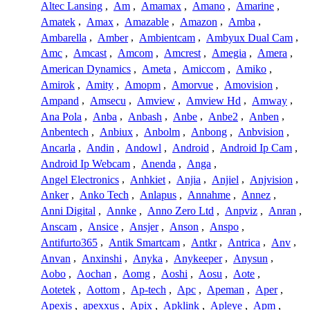
Altec Lansing
,
Am
,
Amamax
,
Amano
,
Amarine
,
Amatek
,
Amax
,
Amazable
,
Amazon
,
Amba
,
Ambarella
,
Amber
,
Ambientcam
,
Ambyux Dual Cam
,
Amc
,
Amcast
,
Amcom
,
Amcrest
,
Amegia
,
Amera
,
American Dynamics
,
Ameta
,
Amiccom
,
Amiko
,
Amirok
,
Amity
,
Amopm
,
Amorvue
,
Amovision
,
Ampand
,
Amsecu
,
Amview
,
Amview Hd
,
Amway
,
Ana Pola
,
Anba
,
Anbash
,
Anbe
,
Anbe2
,
Anben
,
Anbentech
,
Anbiux
,
Anbolm
,
Anbong
,
Anbvision
,
Ancarla
,
Andin
,
Andowl
,
Android
,
Android Ip Cam
,
Android Ip Webcam
,
Anenda
,
Anga
,
Angel Electronics
,
Anhkiet
,
Anjia
,
Anjiel
,
Anjvision
,
Anker
,
Anko Tech
,
Anlapus
,
Annahme
,
Annez
,
Anni Digital
,
Annke
,
Anno Zero Ltd
,
Anpviz
,
Anran
,
Anscam
,
Ansice
,
Ansjer
,
Anson
,
Anspo
,
Antifurto365
,
Antik Smartcam
,
Antkr
,
Antrica
,
Anv
,
Anvan
,
Anxinshi
,
Anyka
,
Anykeeper
,
Anysun
,
Aobo
,
Aochan
,
Aomg
,
Aoshi
,
Aosu
,
Aote
,
Aotetek
,
Aottom
,
Ap-tech
,
Apc
,
Apeman
,
Aper
,
Apexis
,
apexxus
,
Apix
,
Apklink
,
Apleye
,
Apm
,