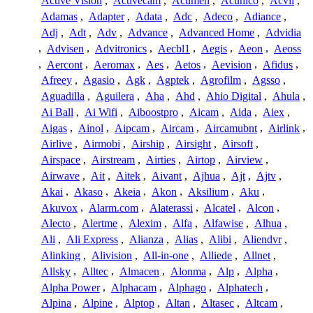
Active Vision
,
Activecam
,
Acumen
,
Acunico
,
Acvil
,
Adamas
,
Adapter
,
Adata
,
Adc
,
Adeco
,
Adiance
,
Adj
,
Adt
,
Adv
,
Advance
,
Advanced Home
,
Advidia
,
Advisen
,
Advitronics
,
Aecbl1
,
Aegis
,
Aeon
,
Aeoss
,
Aercont
,
Aeromax
,
Aes
,
Aetos
,
Aevision
,
Afidus
,
Afreey
,
Agasio
,
Agk
,
Agptek
,
Agrofilm
,
Agsso
,
Aguadilla
,
Aguilera
,
Aha
,
Ahd
,
Ahio Digital
,
Ahula
,
Ai Ball
,
Ai Wifi
,
Aiboostpro
,
Aicam
,
Aida
,
Aiex
,
Aigas
,
Ainol
,
Aipcam
,
Aircam
,
Aircamubnt
,
Airlink
,
Airlive
,
Airmobi
,
Airship
,
Airsight
,
Airsoft
,
Airspace
,
Airstream
,
Airties
,
Airtop
,
Airview
,
Airwave
,
Ait
,
Aitek
,
Aivant
,
Ajhua
,
Ajt
,
Ajtv
,
Akai
,
Akaso
,
Akeia
,
Akon
,
Aksilium
,
Aku
,
Akuvox
,
Alarm.com
,
Alaterassi
,
Alcatel
,
Alcon
,
Alecto
,
Alertme
,
Alexim
,
Alfa
,
Alfawise
,
Alhua
,
Ali
,
Ali Express
,
Alianza
,
Alias
,
Alibi
,
Aliendvr
,
Alinking
,
Alivision
,
All-in-one
,
Alliede
,
Allnet
,
Allsky
,
Alltec
,
Almacen
,
Alonma
,
Alp
,
Alpha
,
Alpha Power
,
Alphacam
,
Alphago
,
Alphatech
,
Alpina
,
Alpine
,
Alptop
,
Altan
,
Altasec
,
Altcam
,