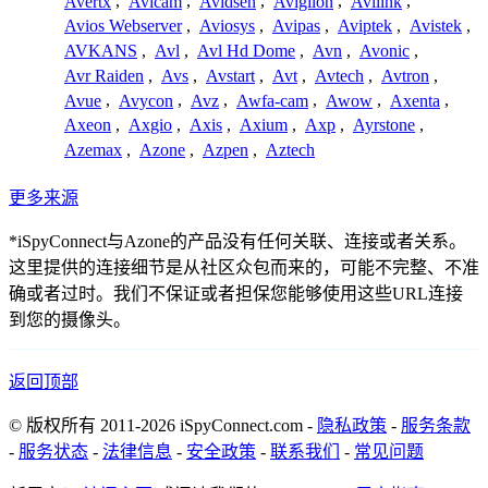
Avertx
,
Avicam
,
Avidsen
,
Avigilon
,
Avilink
,
Avios Webserver
,
Aviosys
,
Avipas
,
Aviptek
,
Avistek
,
AVKANS
,
Avl
,
Avl Hd Dome
,
Avn
,
Avonic
,
Avr Raiden
,
Avs
,
Avstart
,
Avt
,
Avtech
,
Avtron
,
Avue
,
Avycon
,
Avz
,
Awfa-cam
,
Awow
,
Axenta
,
Axeon
,
Axgio
,
Axis
,
Axium
,
Axp
,
Ayrstone
,
Azemax
,
Azone
,
Azpen
,
Aztech
更多来源
*iSpyConnect与Azone的产品没有任何关联、连接或者关系。
这里提供的连接细节是从社区众包而来的，可能不完整、不准
确或者过时。我们不保证或者担保您能够使用这些URL连接
到您的摄像头。
返回顶部
© 版权所有 2011-2026 iSpyConnect.com -
隐私政策
-
服务条款
-
服务状态
-
法律信息
-
安全政策
-
联系我们
-
常见问题