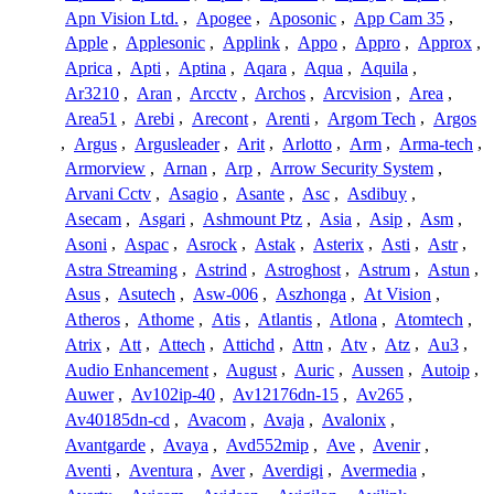
Apn Vision Ltd.
,
Apogee
,
Aposonic
,
App Cam 35
,
Apple
,
Applesonic
,
Applink
,
Appo
,
Appro
,
Approx
,
Aprica
,
Apti
,
Aptina
,
Aqara
,
Aqua
,
Aquila
,
Ar3210
,
Aran
,
Arcctv
,
Archos
,
Arcvision
,
Area
,
Area51
,
Arebi
,
Arecont
,
Arenti
,
Argom Tech
,
Argos
,
Argus
,
Argusleader
,
Arit
,
Arlotto
,
Arm
,
Arma-tech
,
Armorview
,
Arnan
,
Arp
,
Arrow Security System
,
Arvani Cctv
,
Asagio
,
Asante
,
Asc
,
Asdibuy
,
Asecam
,
Asgari
,
Ashmount Ptz
,
Asia
,
Asip
,
Asm
,
Asoni
,
Aspac
,
Asrock
,
Astak
,
Asterix
,
Asti
,
Astr
,
Astra Streaming
,
Astrind
,
Astroghost
,
Astrum
,
Astun
,
Asus
,
Asutech
,
Asw-006
,
Aszhonga
,
At Vision
,
Atheros
,
Athome
,
Atis
,
Atlantis
,
Atlona
,
Atomtech
,
Atrix
,
Att
,
Attech
,
Attichd
,
Attn
,
Atv
,
Atz
,
Au3
,
Audio Enhancement
,
August
,
Auric
,
Aussen
,
Autoip
,
Auwer
,
Av102ip-40
,
Av12176dn-15
,
Av265
,
Av40185dn-cd
,
Avacom
,
Avaja
,
Avalonix
,
Avantgarde
,
Avaya
,
Avd552mip
,
Ave
,
Avenir
,
Aventi
,
Aventura
,
Aver
,
Averdigi
,
Avermedia
,