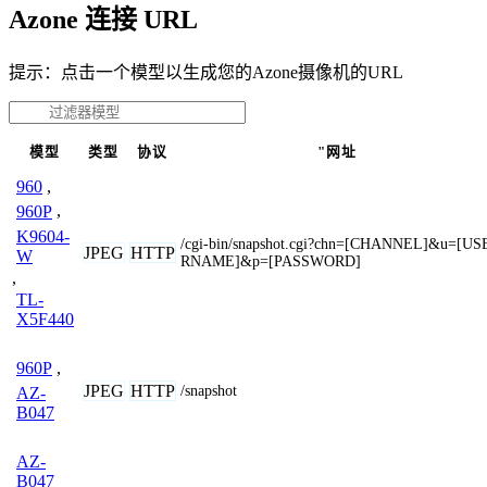
Azone 连接 URL
提示：点击一个模型以生成您的Azone摄像机的URL
模型
类型
协议
"网址
960
,
960P
,
K9604-
/cgi-bin/snapshot.cgi?chn=[CHANNEL]&u=[US
JPEG
HTTP
W
RNAME]&p=[PASSWORD]
,
TL-
X5F440
960P
,
JPEG
HTTP
/snapshot
AZ-
B047
AZ-
B047