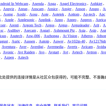
ndroid Ip Webcam
,
Anenda
,
Anga
,
Angel Electronics
,
Anhkiet
,
,
Anpviz
,
Anran
,
Anscam
,
Ansice
,
Ansjer
,
Anson
,
Anspo
,
An
,
Aomg
,
Aoshi
,
Aosu
,
Aote
,
Aotetek
,
Aottom
,
Ap-tech
,
Apc
5
,
Apple
,
Applesonic
,
Applink
,
Appo
,
Appro
,
Approx
,
Aprica
cont
,
Arenti
,
Argom Tech
,
Argos
,
Argus
,
Argusleader
,
Arit
,
Ar
sc
,
Asdibuy
,
Asecam
,
Asgari
,
Ashmount Ptz
,
Asia
,
Asip
,
As
Asus
,
Asutech
,
Asw-006
,
Aszhonga
,
At Vision
,
Atheros
,
Atho
ugust
,
Auric
,
Aussen
,
Autoip
,
Auwer
,
Av102ip-40
,
Av12176dn
,
Aventura
,
Aver
,
Averdigi
,
Avermedia
,
Avertx
,
Avicam
,
Avids
,
Avonic
,
Avr Raiden
,
Avs
,
Avstart
,
Avt
,
Avtech
,
Avtron
,
Av
e
,
Azpen
,
Aztech
关联、联系或关系。此处提供的连接详情是从社区众包获得的，可能不完
服务状态
-
法律信息
-
安全政策
-
联系我们
-
常见问题