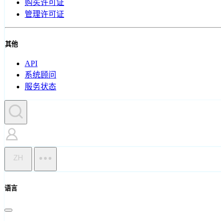
购买许可证
管理许可证
其他
API
系统顾问
服务状态
ZH
语言