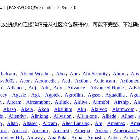
pwd=[PASSWORD]&resolution=32&rate=0
关联、联系或关系。此处提供的连接详情是从社区众包获得的，可能不完
belcam
,
Abient Weather
,
Abo
,
Abr
,
Abr Security
,
Abron
,
Abs
-v3002
,
Acor
,
Acromedia
,
Acti
,
Action
,
Actioncam
,
Actiontec
o
,
Adiance
,
Adj
,
Adt
,
Adv
,
Advance
,
Advanced Home
,
Advi
reey
,
Agasio
,
Agk
,
Agptek
,
Agrofilm
,
Agsso
,
Aguadilla
,
Agui
m
,
Aircam
,
Aircamubnt
,
Airlink
,
Airlive
,
Airmobi
,
Airship
,
Air
,
Akaso
,
Akeia
,
Akon
,
Aksilium
,
Aku
,
Akuvox
,
Alarm.com
,
bi
,
Aliendvr
,
Alinking
,
Alivision
,
All-in-one
,
Alliede
,
Allnet
,
p
,
Altan
,
Altasec
,
Altcam
,
Altec Lansing
,
Am
,
Amamax
,
Ama
Amc
,
Amcast
,
Amcom
,
Amcrest
,
Amegia
,
Amera
,
American Dy
mview Hd
,
Amway
,
Ana Pola
,
Anba
,
Anbash
,
Anbe
,
Anbe2