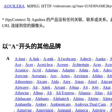
MJPEG
HTTP
AQUILERA
/videostream.cgi?user=[USERNAME]&
* iSpyConnect 与 Aguilera 的产品没有任何
URL 连接到您的摄像头。
以"A"开头的其他品牌
A
A-bmi
,
A-link
,
A-mtk
,
A1webcam
,
A4tech
,
Aanke
,
A
Ace
,
Acer
,
Aceri-bcn
,
Acesee
,
Achtertuin
,
Acm
,
Acm
Acunico
,
Acvil
,
Adamas
,
Adapter
,
Adata
,
Adc
,
Adec
Aercont
,
Aeromax
,
Aes
,
Aetos
,
Aevision
,
Afidus
,
Af
Aiboostpro
,
Aicam
,
Aida
,
Aiex
,
Aigas
,
Ainol
,
Aipca
Airwave
,
Ait
,
Aitek
,
Aivant
,
Ajhua
,
Ajt
,
Ajtv
,
Akai
Alfawise
,
Alhua
,
Ali
,
Ali Express
,
Alianza
,
Alias
,
Ali
Alphacam
,
Alphago
,
Alphatech
,
Alpina
,
Alpine
,
Alpto
Ambarella
,
Amber
,
Ambientcam
,
Ambyux Dual Cam
,
,
Amorvue
,
Amovision
,
Ampand
,
Amsecu
,
Amview
,
A