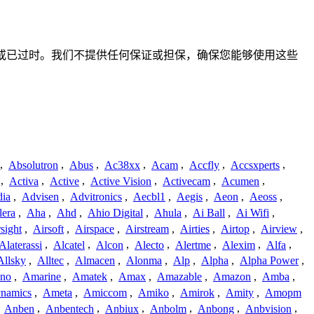
整、不准确或已过时。我们不提供任何保证或担保，确保您能够使用这些
,
Absolutron
,
Abus
,
Ac38xx
,
Acam
,
Accfly
,
Accsxperts
,
,
Activa
,
Active
,
Active Vision
,
Activecam
,
Acumen
,
dia
,
Advisen
,
Advitronics
,
Aecbl1
,
Aegis
,
Aeon
,
Aeoss
,
lera
,
Aha
,
Ahd
,
Ahio Digital
,
Ahula
,
Ai Ball
,
Ai Wifi
,
sight
,
Airsoft
,
Airspace
,
Airstream
,
Airties
,
Airtop
,
Airview
,
Alaterassi
,
Alcatel
,
Alcon
,
Alecto
,
Alertme
,
Alexim
,
Alfa
,
Allsky
,
Alltec
,
Almacen
,
Alonma
,
Alp
,
Alpha
,
Alpha Power
,
no
,
Amarine
,
Amatek
,
Amax
,
Amazable
,
Amazon
,
Amba
,
namics
,
Ameta
,
Amiccom
,
Amiko
,
Amirok
,
Amity
,
Amopm
,
Anben
,
Anbentech
,
Anbiux
,
Anbolm
,
Anbong
,
Anbvision
,