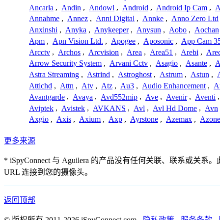
Ancarla
,
Andin
,
Andowl
,
Android
,
Android Ip Cam
,
A
Annahme
,
Annez
,
Anni Digital
,
Annke
,
Anno Zero Ltd
Anxinshi
,
Anyka
,
Anykeeper
,
Anysun
,
Aobo
,
Aochan
Apm
,
Apn Vision Ltd.
,
Apogee
,
Aposonic
,
App Cam 3
Arcctv
,
Archos
,
Arcvision
,
Area
,
Area51
,
Arebi
,
Are
Arrow Security System
,
Arvani Cctv
,
Asagio
,
Asante
,
A
Astra Streaming
,
Astrind
,
Astroghost
,
Astrum
,
Astun
,
Attichd
,
Attn
,
Atv
,
Atz
,
Au3
,
Audio Enhancement
,
A
Avantgarde
,
Avaya
,
Avd552mip
,
Ave
,
Avenir
,
Aventi
Aviptek
,
Avistek
,
AVKANS
,
Avl
,
Avl Hd Dome
,
Avn
Axgio
,
Axis
,
Axium
,
Axp
,
Ayrstone
,
Azemax
,
Azon
更多来源
* iSpyConnect 与 Aguilera 的产品没有任何
URL 连接到您的摄像头。
返回顶部
© 版权所有 2011-2026 iSpyConnect.com -
隐私政策
-
服务条款
-