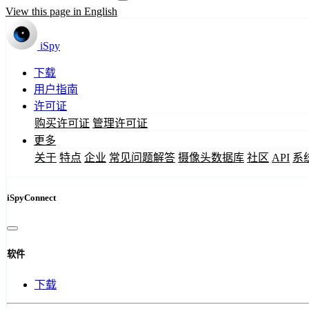
View this page in English
iSpy
下载
用户指南
许可证
购买许可证
管理许可证
更多
关于
特点
企业
常见问题解答
摄像头数据库
社区
API
系
iSpyConnect
软件
下载