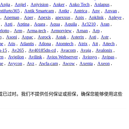
Anjia
,
Anjiel
,
Anjvision
,
Anker
,
Anko Tech
,
Anlapus
,
tifurto365
,
Antik Smartcam
,
Antkr
,
Antrica
,
Anv
,
Anvan
,
,
Apeman
,
Aper
,
Apexis
,
apexxus
,
Apix
,
Apklink
,
Apleye
,
,
Apti
,
Aptina
,
Aqara
,
Aqua
,
Aquila
,
Ar3210
,
Aran
,
lotto
,
Arm
,
Arma-tech
,
Armorview
,
Arnan
,
Arp
,
m
,
Asoni
,
Aspac
,
Asrock
,
Astak
,
Asterix
,
Asti
,
Astr
,
me
,
Atis
,
Atlantis
,
Atlona
,
Atomtech
,
Atrix
,
Att
,
Attech
,
-15
,
Av265
,
Av40185dn-cd
,
Avacom
,
Avaja
,
Avalonix
,
en
,
Avigilon
,
Avilink
,
Avios Webserver
,
Aviosys
,
Avipas
,
ue
,
Avycon
,
Avz
,
Awfa-cam
,
Awow
,
Axenta
,
Axeon
,
整、不准确或已过时。我们不提供任何保证或担保，确保您能够使用这些