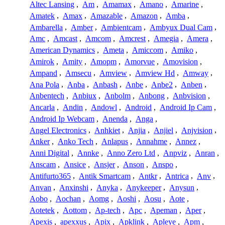
Altec Lansing
,
Am
,
Amamax
,
Amano
,
Amarine
,
Amatek
,
Amax
,
Amazable
,
Amazon
,
Amba
,
Ambarella
,
Amber
,
Ambientcam
,
Ambyux Dual Cam
,
Amc
,
Amcast
,
Amcom
,
Amcrest
,
Amegia
,
Amera
,
American Dynamics
,
Ameta
,
Amiccom
,
Amiko
,
Amirok
,
Amity
,
Amopm
,
Amorvue
,
Amovision
,
Ampand
,
Amsecu
,
Amview
,
Amview Hd
,
Amway
,
Ana Pola
,
Anba
,
Anbash
,
Anbe
,
Anbe2
,
Anben
,
Anbentech
,
Anbiux
,
Anbolm
,
Anbong
,
Anbvision
,
Ancarla
,
Andin
,
Andowl
,
Android
,
Android Ip Cam
,
Android Ip Webcam
,
Anenda
,
Anga
,
Angel Electronics
,
Anhkiet
,
Anjia
,
Anjiel
,
Anjvision
,
Anker
,
Anko Tech
,
Anlapus
,
Annahme
,
Annez
,
Anni Digital
,
Annke
,
Anno Zero Ltd
,
Anpviz
,
Anran
,
Anscam
,
Ansice
,
Ansjer
,
Anson
,
Anspo
,
Antifurto365
,
Antik Smartcam
,
Antkr
,
Antrica
,
Anv
,
Anvan
,
Anxinshi
,
Anyka
,
Anykeeper
,
Anysun
,
Aobo
,
Aochan
,
Aomg
,
Aoshi
,
Aosu
,
Aote
,
Aotetek
,
Aottom
,
Ap-tech
,
Apc
,
Apeman
,
Aper
,
Apexis
,
apexxus
,
Apix
,
Apklink
,
Apleye
,
Apm
,