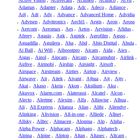
Active Vision
,
Activecam
,
Acumen
,
Acunico
,
Acvil
,
Adamas
,
Adapter
,
Adata
,
Adc
,
Adeco
,
Adiance
,
Adj
,
Adt
,
Adv
,
Advance
,
Advanced Home
,
Advidia
,
Advisen
,
Advitronics
,
Aecbl1
,
Aegis
,
Aeon
,
Aeoss
,
Aercont
,
Aeromax
,
Aes
,
Aetos
,
Aevision
,
Afidus
,
Afreey
,
Agasio
,
Agk
,
Agptek
,
Agrofilm
,
Agsso
,
Aguadilla
,
Aguilera
,
Aha
,
Ahd
,
Ahio Digital
,
Ahula
,
Ai Ball
,
Ai Wifi
,
Aiboostpro
,
Aicam
,
Aida
,
Aiex
,
Aigas
,
Ainol
,
Aipcam
,
Aircam
,
Aircamubnt
,
Airlink
,
Airlive
,
Airmobi
,
Airship
,
Airsight
,
Airsoft
,
Airspace
,
Airstream
,
Airties
,
Airtop
,
Airview
,
Airwave
,
Ait
,
Aitek
,
Aivant
,
Ajhua
,
Ajt
,
Ajtv
,
Akai
,
Akaso
,
Akeia
,
Akon
,
Aksilium
,
Aku
,
Akuvox
,
Alarm.com
,
Alaterassi
,
Alcatel
,
Alcon
,
Alecto
,
Alertme
,
Alexim
,
Alfa
,
Alfawise
,
Alhua
,
Ali
,
Ali Express
,
Alianza
,
Alias
,
Alibi
,
Aliendvr
,
Alinking
,
Alivision
,
All-in-one
,
Alliede
,
Allnet
,
Allsky
,
Alltec
,
Almacen
,
Alonma
,
Alp
,
Alpha
,
Alpha Power
,
Alphacam
,
Alphago
,
Alphatech
,
Alpina
,
Alpine
,
Alptop
,
Altan
,
Altasec
,
Altcam
,