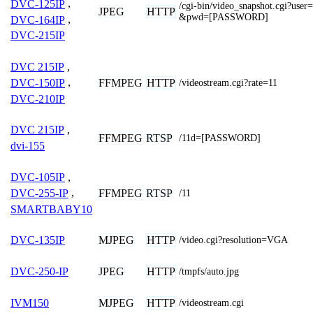
DVC-125IP
,
/cgi-bin/video_snapshot.cgi?u
JPEG
HTTP
&pwd=[PASSWORD]
DVC-164IP
,
DVC-215IP
DVC 215IP
,
FFMPEG
HTTP
DVC-150IP
,
/videostream.cgi?rate=11
DVC-210IP
DVC 215IP
,
FFMPEG
RTSP
/11d=[PASSWORD]
dvi-155
DVC-105IP
,
FFMPEG
RTSP
DVC-255-IP
,
/11
SMARTBABY10
MJPEG
HTTP
DVC-135IP
/video.cgi?resolution=VGA
JPEG
HTTP
DVC-250-IP
/tmpfs/auto.jpg
MJPEG
HTTP
IVM150
/videostream.cgi