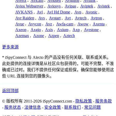
Avertx
,
Avicam
,
Avidsen
,
Avigilon
,
Avilink
,
Avios Webserver
,
Aviosys
,
Avipas
,
Aviptek
,
Avistek
,
AVKANS
,
Avl
,
Avl Hd Dome
,
Avn
,
Avonic
,
Avr Raiden
,
Avs
,
Avstart
,
Avt
,
Avtech
,
Avtron
,
Avue
,
Avycon
,
Avz
,
Awfa-cam
,
Awow
,
Axenta
,
Axeon
,
Axgio
,
Axis
,
Axium
,
Axp
,
Ayrstone
,
Azemax
,
Azone
,
Azpen
,
Aztech
更多来源
* iSpyConnect 与 Alecto 的产品没有任何关联、联系或关系。
此处提供的连接详情是从社区众包获得的，可能不完整、不准
确或已过时。我们不提供任何保证或担保，确保您能够使用这
些 URL 连接到您的摄像头。
返回顶部
© 版权所有 2011-2026 iSpyConnect.com -
隐私政策
-
服务条款
-
服务状态
-
法律信息
-
安全政策
-
联系我们
-
常见问题