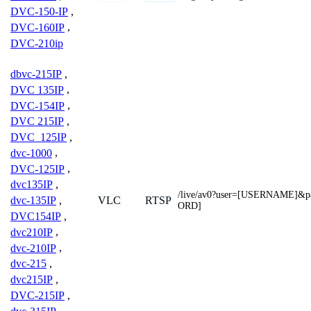
DVC-150-IP
,
DVC-160IP
,
DVC-210ip
dbvc-215IP
,
DVC 135IP
,
DVC-154IP
,
DVC 215IP
,
DVC_125IP
,
dvc-1000
,
DVC-125IP
,
dvc135IP
,
/live/av0?user=[USERNAME]&
VLC
RTSP
dvc-135IP
,
ORD]
DVC154IP
,
dvc210IP
,
dvc-210IP
,
dvc-215
,
dvc215IP
,
DVC-215IP
,