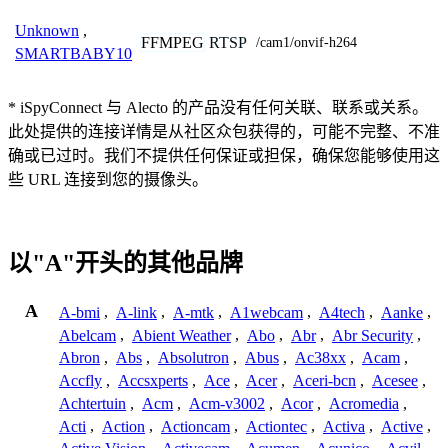
Unknown
,
FFMPEG
RTSP
/cam1/onvif-h264
SMARTBABY10
* iSpyConnect 与 Alecto 的产品没有任何关联、联系或关系。
此处提供的连接详情是从社区众包获得的，可能不完整、不准
确或已过时。我们不提供任何保证或担保，确保您能够使用这
些 URL 连接到您的摄像头。
以"A"开头的其他品牌
A
A-bmi
,
A-link
,
A-mtk
,
A1webcam
,
A4tech
,
Aanke
,
Abelcam
,
Abient Weather
,
Abo
,
Abr
,
Abr Security
,
Abron
,
Abs
,
Absolutron
,
Abus
,
Ac38xx
,
Acam
,
Accfly
,
Accsxperts
,
Ace
,
Acer
,
Aceri-bcn
,
Acesee
,
Achtertuin
,
Acm
,
Acm-v3002
,
Acor
,
Acromedia
,
Acti
,
Action
,
Actioncam
,
Actiontec
,
Activa
,
Active
,