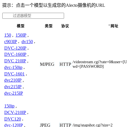
提示：点击一个模型以生成您的Alecto摄像机的URL
模型
类型
协议
"网址
150
,
150IP
,
c903IP
,
dv150
,
DVC-120IP
,
DVC-160IP
,
DVC 210IP
,
/videostream.cgi?rate=0&use
MJPEG
HTTP
wd=[PASSWORD]
dvc-150ip
,
DVC-1601
,
dvc210IP
,
dvc215IP
,
dvc-215IP
150ip
,
DCV-210IP
,
DVC120
,
JPEG
HTTP
dvc-120IP
,
/img/snapshot.cgi?size=2