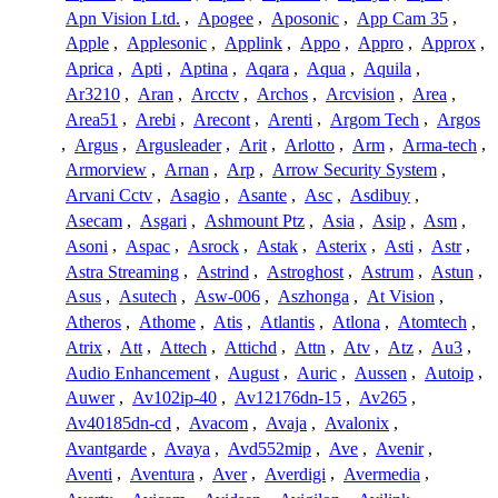
Apn Vision Ltd.
,
Apogee
,
Aposonic
,
App Cam 35
,
Apple
,
Applesonic
,
Applink
,
Appo
,
Appro
,
Approx
,
Aprica
,
Apti
,
Aptina
,
Aqara
,
Aqua
,
Aquila
,
Ar3210
,
Aran
,
Arcctv
,
Archos
,
Arcvision
,
Area
,
Area51
,
Arebi
,
Arecont
,
Arenti
,
Argom Tech
,
Argos
,
Argus
,
Argusleader
,
Arit
,
Arlotto
,
Arm
,
Arma-tech
,
Armorview
,
Arnan
,
Arp
,
Arrow Security System
,
Arvani Cctv
,
Asagio
,
Asante
,
Asc
,
Asdibuy
,
Asecam
,
Asgari
,
Ashmount Ptz
,
Asia
,
Asip
,
Asm
,
Asoni
,
Aspac
,
Asrock
,
Astak
,
Asterix
,
Asti
,
Astr
,
Astra Streaming
,
Astrind
,
Astroghost
,
Astrum
,
Astun
,
Asus
,
Asutech
,
Asw-006
,
Aszhonga
,
At Vision
,
Atheros
,
Athome
,
Atis
,
Atlantis
,
Atlona
,
Atomtech
,
Atrix
,
Att
,
Attech
,
Attichd
,
Attn
,
Atv
,
Atz
,
Au3
,
Audio Enhancement
,
August
,
Auric
,
Aussen
,
Autoip
,
Auwer
,
Av102ip-40
,
Av12176dn-15
,
Av265
,
Av40185dn-cd
,
Avacom
,
Avaja
,
Avalonix
,
Avantgarde
,
Avaya
,
Avd552mip
,
Ave
,
Avenir
,
Aventi
,
Aventura
,
Aver
,
Averdigi
,
Avermedia
,