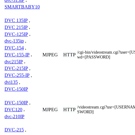
dvc-315IP
,
SMARTBABY10
DVC 135IP
,
DVC 215IP
,
DVC-125IP
,
dvc-135ip
,
DVC-154
,
/cgi-bin/videostream.cgi?use
MJPEG
HTTP
DVC-155-IP
,
wd=[PASSWORD]
dvc215IP
,
DVC-215IP
,
DVC-255-IP
,
dvi135
,
DVC-150IP
DVC-150IP
,
/videostream.cgi?usr=[USERN
MJPEG
HTTP
DVC120
,
SWORD]
dvc-210IP
DVC-215
,